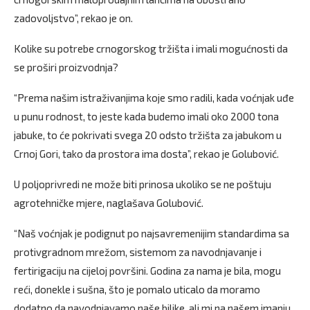
zadovoljstvo”, rekao je on.
Kolike su potrebe crnogorskog tržišta i imali mogućnosti da
se proširi proizvodnja?
“Prema našim istraživanjima koje smo radili, kada voćnjak uđe
u punu rodnost, to jeste kada budemo imali oko 2000 tona
jabuke, to će pokrivati svega 20 odsto tržišta za jabukom u
Crnoj Gori, tako da prostora ima dosta”, rekao je Golubović.
U poljoprivredi ne može biti prinosa ukoliko se ne poštuju
agrotehničke mjere, naglašava Golubović.
“Naš voćnjak je podignut po najsavremenijim standardima sa
protivgradnom mrežom, sistemom za navodnjavanje i
fertirigaciju na cijeloj površini. Godina za nama je bila, mogu
reći, donekle i sušna, što je pomalo uticalo da moramo
dodatno da navodnjavamo naše biljke, ali mi na našem imanju