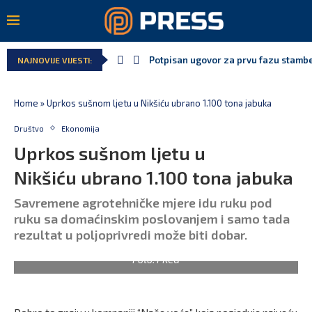
Potpisan ugovor za prvu fazu stamben
NAJNOVIJE VIJESTI:
Home
»
Uprkos sušnom ljetu u Nikšiću ubrano 1.100 tona jabuka
Društvo
Ekonomija
Uprkos sušnom ljetu u
Nikšiću ubrano 1.100 tona jabuka
Savremene agrotehničke mjere idu ruku pod
ruku sa domaćinskim poslovanjem i samo tada
rezultat u poljoprivredi može biti dobar.
Foto: PKCG