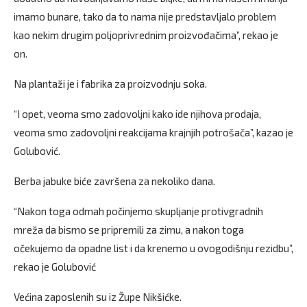
imamo bunare, tako da to nama nije predstavljalo problem
kao nekim drugim poljoprivrednim proizvođačima”, rekao je
on.
Na plantaži je i fabrika za proizvodnju soka.
“I opet, veoma smo zadovoljni kako ide njihova prodaja,
veoma smo zadovoljni reakcijama krajnjih potrošača”, kazao je
Golubović.
Berba jabuke biće završena za nekoliko dana.
“Nakon toga odmah počinjemo skupljanje protivgradnih
mreža da bismo se pripremili za zimu, a nakon toga
očekujemo da opadne list i da krenemo u ovogodišnju rezidbu”,
rekao je Golubović
Većina zaposlenih su iz Župe Nikšićke.