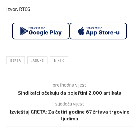
Izvor: RTCG
PREUZMI NA
PREUZMI NA
Google Play
App Store-u
BERBA
JABUKE
NIKŠIĆ
prethodna vijest
Sindikalci očekuju da pojeftini 2.000 artikala
sljedeća vijest
Izvještaj GRETA: Za četiri godine 67 žrtava trgovine
ljudima