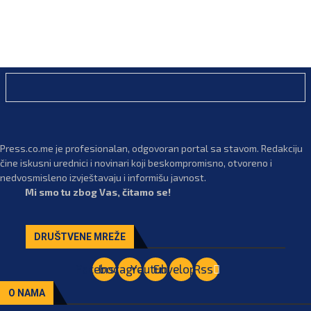
Press.co.me je profesionalan, odgovoran portal sa stavom. Redakciju
čine iskusni urednici i novinari koji beskompromisno, otvoreno i
nedvosmisleno izvještavaju i informišu javnost.
Mi smo tu zbog Vas, čitamo se!
DRUŠTVENE MREŽE
Facebook
Instagram
Youtube
Envelope
Rss
O NAMA