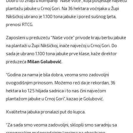
Dobro to znaju u kompaniji “Naše voće”, koja posjeduje najveću
plantažu jabuke u Crnoj Gori. Na 36 hektara voćnjaka u Župi
Nikšićkoj ubrano je 1.100 tona jabuke i pored sušnog ljeta,
prenosi RTCG.
Zaposleni u preduzeću “Naše voće” privode kraju berbu jabuke
na plantaži u Župi Nikšićkoj, inače najvećoj u Crnoj Gori. Do
sada je ubrano 1.100 tona jabuke prve klase, kaže direktor
preduzeća
Milan Golubović
.
“Godina za nama je bila dobra, veoma smo zadovoljni
ovogodišnjim prinosom. Možemo reći da je rekordan, 36
hektara ko 125 hiljada sadnica i to nas čini najvećom
plantažom jabuke u Crnoj Gori”, kazao je Golubović.
Kvalitetna jabuka pronalazi put do kupca.
“Za sada smo veoma zadovoljni, sklopili smo saradnju sa
crnogorskim maloprodajnim lancima na obostrano