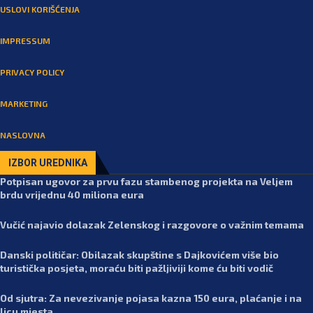
USLOVI KORIŠĆENJA
IMPRESSUM
PRIVACY POLICY
MARKETING
NASLOVNA
IZBOR UREDNIKA
Potpisan ugovor za prvu fazu stambenog projekta na Veljem
brdu vrijednu 40 miliona eura
Vučić najavio dolazak Zelenskog i razgovore o važnim temama
Danski političar: Obilazak skupštine s Dajkovićem više bio
turistička posjeta, moraću biti pažljiviji kome ću biti vodič
Od sjutra: Za nevezivanje pojasa kazna 150 eura, plaćanje i na
licu mjesta