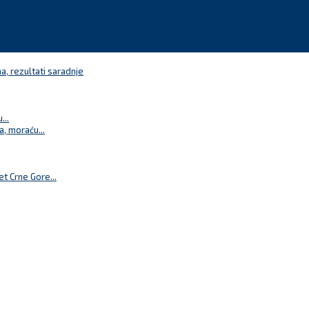
a, rezultati saradnje
...
a, moraću...
t Crne Gore...