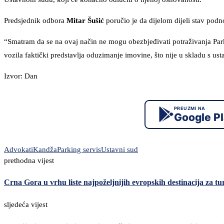
Predsjednik odbora
Mitar Šušić
poručio je da dijelom dijeli stav podno
“Smatram da se na ovaj način ne mogu obezbjeđivati potraživanja Par
vozila faktički predstavlja oduzimanje imovine, što nije u skladu s ust
Izvor: Dan
PREUZMI NA
Google P
Advokati
Kandža
Parking servis
Ustavni sud
prethodna vijest
Crna Gora u vrhu liste najpoželjnijih evropskih destinacija za t
sljedeća vijest