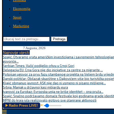
Hronika
Ekonomija
Sport
Marketing
Pretraga
7 Augusta, 2026
Najnovije vijesti:
Spajić: Otvaramo vrata američkim investicijama i savremenim tehnologijam
govoriće...
Serbian Times: Vučić podijelio crkvu u Crnoj Gori
Delegacija EU: Crna Gora nije dio inicijative za centre za migrante,...
Potpisan ugovor za prvu fazu stambenog projekta na Veljem brdu vrijednu
Danski političar: Obilazak skupštine s Dajkovićem više bio turistička posjet
Kljajić obmanuo javnost: ASK nije dao ni usmeno ni pisano mišljenje...
Srbija: Manjak u državnoj kasi milijardu eura
Ivanović za Eurokaz: Evropska unija ne briše identitet – ona pruža...
Spajić: Snažno podržavamo domaće festivale koji godinama grade identite
MPNI do kraja jula realizovalo gotovo sve planirane aktivnosti
▶️ Radio Press LIVE!
🔊