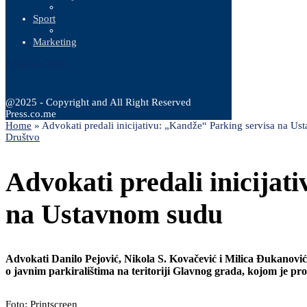
Sport
Marketing
7 Augusta, 2026
@2025 - Copyright and All Right Reserved
Press.co.me
Home
»
Advokati predali inicijativu: „Kandže“ Parking servisa na U
Društvo
Advokati predali inicijat
na Ustavnom sudu
Advokati Danilo Pejović, Nikola S. Kovačević i Milica Đukanović 
o javnim parkiralištima na teritoriji Glavnog grada, kojom je pro
Foto: Printscreen