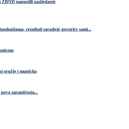
 i ZBND napustili zasijedanje
nologijama, rezultati saradnje govoriće sami...
čunicom
ni oružje i municija
nova ograničenja...