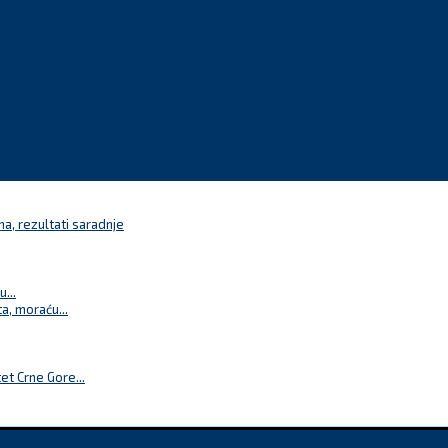
a, rezultati saradnje
...
a, moraću...
t Crne Gore...