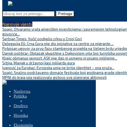
Pretraga
Najnovije vijesti:
Spajić: Otvaramo vrata američkim investicijama i savremenim tehnologijam
govoriće...
Serbian Times: Vučić podijelio crkvu u Crnoj Gori
Delegacija EU: Crna Gora nije dio inicijative za centre za migrante,...
Potpisan ugovor za prvu fazu stambenog projekta na Veljem brdu vrijednu
Danski političar: Obilazak skupštine s Dajkovićem više bio turistička posjet
Kljajić obmanuo javnost: ASK nije dao ni usmeno ni pisano mišljenje...
Srbija: Manjak u državnoj kasi milijardu eura
Ivanović za Eurokaz: Evropska unija ne briše identitet – ona pruža...
Spajić: Snažno podržavamo domaće festivale koji godinama grade identite
MPNI do kraja jula realizovalo gotovo sve planirane aktivnosti
Naslovna
Politika
Društvo
Hronika
Ekonomija