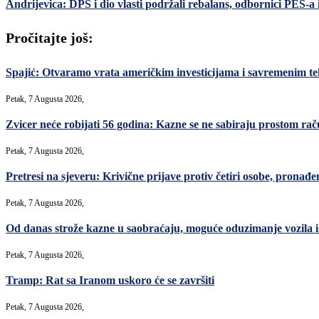
Andrijevica: DPS i dio vlasti podržali rebalans, odbornici PES-a
Pročitajte još:
Spajić: Otvaramo vrata američkim investicijama i savremenim teh
Petak, 7 Augusta 2026,
Zvicer neće robijati 56 godina: Kazne se ne sabiraju prostom ra
Petak, 7 Augusta 2026,
Pretresi na sjeveru: Krivične prijave protiv četiri osobe, pronađe
Petak, 7 Augusta 2026,
Od danas strože kazne u saobraćaju, moguće oduzimanje vozila i 
Petak, 7 Augusta 2026,
Tramp: Rat sa Iranom uskoro će se završiti
Petak, 7 Augusta 2026,