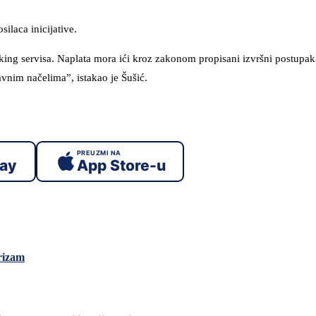
silaca inicijative.
king servisa. Naplata mora ići kroz zakonom propisani izvršni postupa
avnim načelima”, istakao je Šušić.
PREUZMI NA
lay
App Store-u
urizam