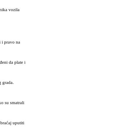
snika vozila
 i pravo na
đeni da plate i
g grada.
ko su smatrali
braćaj uputiti