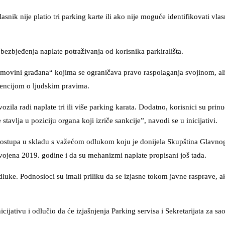
snik nije platio tri parking karte ili ako nije moguće identifikovati vla
ezbjeđenja naplate potraživanja od korisnika parkirališta.
 imovini građana“ kojima se ograničava pravo raspolaganja svojinom, ali
encijom o ljudskim pravima.
ila radi naplate tri ili više parking karata. Dodatno, korisnici su prinu
vlja u poziciju organa koji izriče sankcije”, navodi se u inicijativi.
e postupa u skladu s važećom odlukom koju je donijela Skupština Glavno
svojena 2019. godine i da su mehanizmi naplate propisani još tada.
dluke. Podnosioci su imali priliku da se izjasne tokom javne rasprave, a
ijativu i odlučio da će izjašnjenja Parking servisa i Sekretarijata za sao