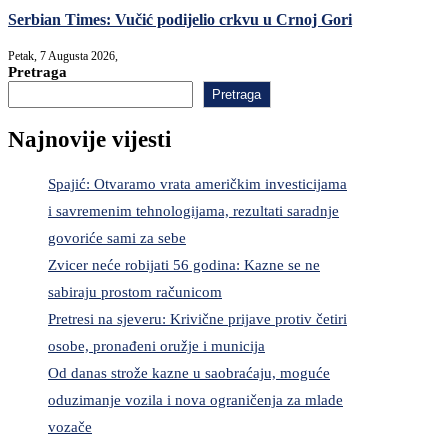
Serbian Times: Vučić podijelio crkvu u Crnoj Gori
Petak, 7 Augusta 2026,
Pretraga
Pretraga
Najnovije vijesti
Spajić: Otvaramo vrata američkim investicijama
i savremenim tehnologijama, rezultati saradnje
govoriće sami za sebe
Zvicer neće robijati 56 godina: Kazne se ne
sabiraju prostom računicom
Pretresi na sjeveru: Krivične prijave protiv četiri
osobe, pronađeni oružje i municija
Od danas strože kazne u saobraćaju, moguće
oduzimanje vozila i nova ograničenja za mlade
vozače