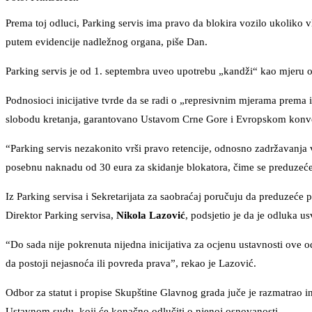
Prema toj odluci, Parking servis ima pravo da blokira vozilo ukoliko vla
putem evidencije nadležnog organa, piše Dan.
Parking servis je od 1. septembra uveo upotrebu „kandži“ kao mjeru ob
Podnosioci inicijative tvrde da se radi o „represivnim mjerama prema
slobodu kretanja, garantovano Ustavom Crne Gore i Evropskom konv
“Parking servis nezakonito vrši pravo retencije, odnosno zadržavanja voz
posebnu naknadu od 30 eura za skidanje blokatora, čime se preduzeće sta
Iz Parking servisa i Sekretarijata za saobraćaj poručuju da preduzeć
Direktor Parking servisa,
Nikola Lazović
, podsjetio je da je odluka u
“Do sada nije pokrenuta nijedna inicijativa za ocjenu ustavnosti ove o
da postoji nejasnoća ili povreda prava”, rekao je Lazović.
Odbor za statut i propise Skupštine Glavnog grada juče je razmatrao inic
Ustavnom sudu, koji će konačno odlučiti o njenoj osnovanosti.