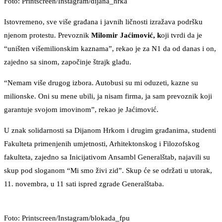
Foto: Printscreen/Instagram/dijana_hrka
Istovremeno, sve više građana i javnih ličnosti izražava podršku
njenom protestu. Prevoznik
Milomir Jaćimović, k
oji tvrdi da je
“uništen višemilionskim kaznama”, rekao je za N1 da od danas i on,
zajedno sa sinom, započinje štrajk glađu.
“Nemam više drugog izbora. Autobusi su mi oduzeti, kazne su
milionske. Oni su mene ubili, ja nisam firma, ja sam prevoznik koji
garantuje svojom imovinom”, rekao je Jaćimović.
U znak solidarnosti sa Dijanom Hrkom i drugim građanima, studenti
Fakulteta primenjenih umjetnosti, Arhitektonskog i Filozofskog
fakulteta, zajedno sa Inicijativom Ansambl Generalštab, najavili su
skup pod sloganom “Mi smo živi zid”. Skup će se održati u utorak,
11. novembra, u 11 sati ispred zgrade Generalštaba.
Foto: Printscreen/Instagram/blokada_fpu