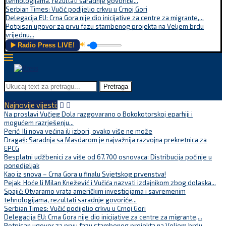
tehnologijama, rezultati saradnje govoriće...
Serbian Times: Vučić podijelio crkvu u Crnoj Gori
Delegacija EU: Crna Gora nije dio inicijative za centre za migrante,...
Potpisan ugovor za prvu fazu stambenog projekta na Veljem brdu
vrijednu...
▶️ Radio Press LIVE!
🔊
Pretraga
Najnovije vijesti:
Na proslavi Vučjeg Dola razgovarano o Bokokotorskoj eparhiji i
mogućem razrješenju...
Perić: Ili nova većina ili izbori, ovako više ne može
Dragaš: Saradnja sa Masdarom je najvažnija razvojna prekretnica za
EPCG
Besplatni udžbenici za više od 67.700 osnovaca: Distribucija počinje u
ponedjeljak
Kao iz snova – Crna Gora u finalu Svjetskog prvenstva!
Pejak: Hoće li Milan Knežević i Vučića nazvati izdajnikom zbog dolaska...
Spajić: Otvaramo vrata američkim investicijama i savremenim
tehnologijama, rezultati saradnje govoriće...
Serbian Times: Vučić podijelio crkvu u Crnoj Gori
Delegacija EU: Crna Gora nije dio inicijative za centre za migrante,...
Potpisan ugovor za prvu fazu stambenog projekta na Veljem brdu