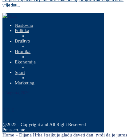
vrijednu...
Naslovna
Politika
Društvo
Hronika
Ekonomija
Sport
Marketing
9 Augusta, 2026
@2025 - Copyright and All Right Reserved
Press.co.me
Home
»
Dijana Hrka štrajkuje glađu deveti dan, tvrdi da je jutros