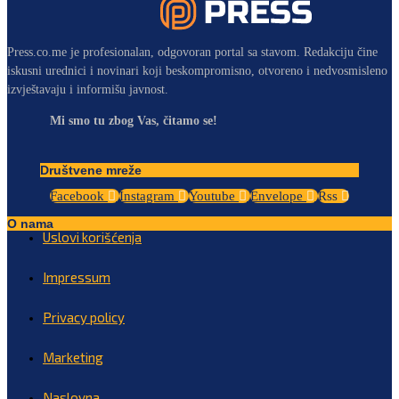
Press.co.me je profesionalan, odgovoran portal sa stavom. Redakciju čine
iskusni urednici i novinari koji beskompromisno, otvoreno i nedvosmisleno
izvještavaju i informišu javnost.
Mi smo tu zbog Vas, čitamo se!
Društvene mreže
Facebook
Instagram
Youtube
Envelope
Rss
O nama
Uslovi korišćenja
Impressum
Privacy policy
Marketing
Naslovna