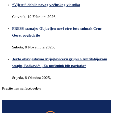
“Vijesti” dobile novog većinskog vlasnika
Četvrtak, 19 Februara 2026,
PRESS saznaje: Objavljen novi otro foto snimak Crne
Gore, pogledajte
Subota, 8 Novembra 2025,
Jevto obavještavao Mijajlovićevu grupu o Amfilohijevom
stanju, Bošković: „Za muštuluk bih pozlatio“
Srijeda, 8 Oktobra 2025,
Pratite nas na facebook-u