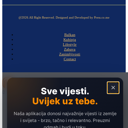
@2026.All Right Reserved. Designed and Developed by Press.co.me
Balkan
Kuhinja
Lifestyle
Zabava
Zanimljivosti
Contact
×
Sve vijesti.
Uvijek uz tebe.
Naslovna
Politika
Naša aplikacija donosi najvažnije vijesti iz zemlje
Društvo
i svijeta - brzo, tačno i relevantno. Preuzmi
Hronika
odmah i budi u toku.