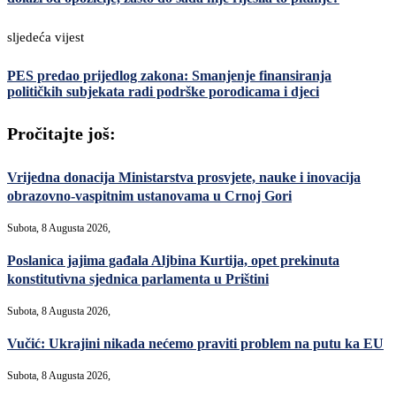
sljedeća vijest
PES predao prijedlog zakona: Smanjenje finansiranja
političkih subjekata radi podrške porodicama i djeci
Pročitajte još:
Vrijedna donacija Ministarstva prosvjete, nauke i inovacija
obrazovno-vaspitnim ustanovama u Crnoj Gori
Subota, 8 Augusta 2026,
Poslanica jajima gađala Aljbina Kurtija, opet prekinuta
konstitutivna sjednica parlamenta u Prištini
Subota, 8 Augusta 2026,
Vučić: Ukrajini nikada nećemo praviti problem na putu ka EU
Subota, 8 Augusta 2026,