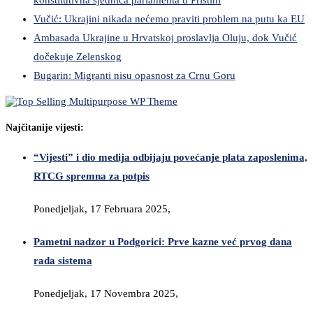
Vučić: Ukrajini nikada nećemo praviti problem na putu ka EU
Ambasada Ukrajine u Hrvatskoj proslavlja Oluju, dok Vučić
dočekuje Zelenskog
Bugarin: Migranti nisu opasnost za Crnu Goru
Najčitanije vijesti:
“Vijesti” i dio medija odbijaju povećanje plata zaposlenima,
RTCG spremna za potpis
Ponedjeljak, 17 Februara 2025,
Pametni nadzor u Podgorici: Prve kazne već prvog dana
rada sistema
Ponedjeljak, 17 Novembra 2025,