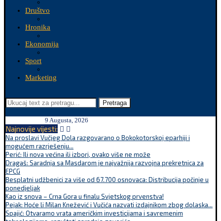
Društvo
Hronika
Ekonomija
Sport
Marketing
Pretraga
9 Augusta, 2026
Najnovije vijesti:
Na proslavi Vučjeg Dola razgovarano o Bokokotorskoj eparhiji i
mogućem razrješenju...
Perić: Ili nova većina ili izbori, ovako više ne može
Dragaš: Saradnja sa Masdarom je najvažnija razvojna prekretnica za
EPCG
Besplatni udžbenici za više od 67.700 osnovaca: Distribucija počinje u
ponedjeljak
Kao iz snova – Crna Gora u finalu Svjetskog prvenstva!
Pejak: Hoće li Milan Knežević i Vučića nazvati izdajnikom zbog dolaska...
Spajić: Otvaramo vrata američkim investicijama i savremenim