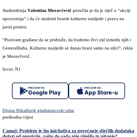
Studentkinja
Valentina Moravčević
poručila je da je riječ o “akciji
upozorenja” i da će studenti braniti kulturno nasljeđe i pravo na
javni protest.
“Pozivam građane da se pridruže, da budemo živi zid između njih i
Generalštaba. Kulturno nasljeđe se danas brani samo na ulici”, rekla
je Moravčević.
Izvor: N1
PREUZMI NA
PREUZMI NA
Google Play
App Store-u
Dijana Hrka
štrajk glađu
topovski udar
prethodna vijest
Camaj: Problem je što inicijativa za povećanje dječjih dodataka
dolazi od opozicije, zašto do sada nije riješila to pitanje?