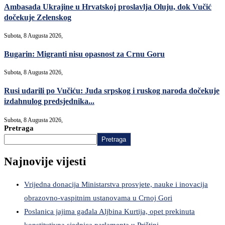
Ambasada Ukrajine u Hrvatskoj proslavlja Oluju, dok Vučić
dočekuje Zelenskog
Subota, 8 Augusta 2026,
Bugarin: Migranti nisu opasnost za Crnu Goru
Subota, 8 Augusta 2026,
Rusi udarili po Vučiću: Juda srpskog i ruskog naroda dočekuje
izdahnulog predsjednika...
Subota, 8 Augusta 2026,
Pretraga
Pretraga
Najnovije vijesti
Vrijedna donacija Ministarstva prosvjete, nauke i inovacija
obrazovno-vaspitnim ustanovama u Crnoj Gori
Poslanica jajima gađala Aljbina Kurtija, opet prekinuta
konstitutivna sjednica parlamenta u Prištini