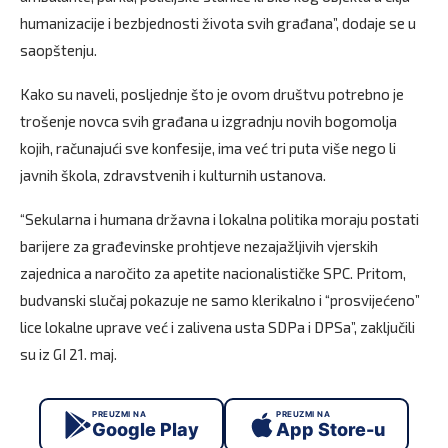
humanizacije i bezbjednosti života svih građana”, dodaje se u
saopštenju.
Kako su naveli, posljednje što je ovom društvu potrebno je
trošenje novca svih građana u izgradnju novih bogomolja
kojih, računajući sve konfesije, ima već tri puta više nego li
javnih škola, zdravstvenih i kulturnih ustanova.
“Sekularna i humana državna i lokalna politika moraju postati
barijere za građevinske prohtjeve nezajažljivih vjerskih
zajednica a naročito za apetite nacionalističke SPC. Pritom,
budvanski slučaj pokazuje ne samo klerikalno i “prosvijećeno”
lice lokalne uprave već i zalivena usta SDPa i DPSa”, zaključili
su iz GI 21. maj.
PREUZMI NA
PREUZMI NA
Google Play
App Store-u