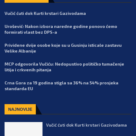
Vučić ćuti dok Kurti krstari Gazivodama
Urošević: Nakon izbora naredne godine ponovo ćemo
formirati vlast bez DPS-a
Prividene dvije osobe koje su u Gusinju isticale zastavu
Velike Albanije
MCP odgovorila Vučiću: Nedopustivo političko tumačenje
litija i crkvenih pitanja
Crna Gora za 19 godina stigla sa 36% na 54% prosjeka
standarda EU
NAJNOVIJE
Vučić ćuti dok Kurti krstari Gazivodama