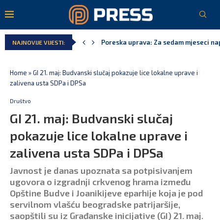
Poreska uprava: Za sedam mjeseci napl
NAJNOVIJE VIJESTI:
Laković: Crna Gora nije dobila zvaničn
Crna Gora neće biti domaćin migrants
Aerodromi Crne Gore za sedam mjeseci
EPCG: Sistem stabilan, Termoelektran
Spajić: Crna Gora neće prihvatiti cent
Home
»
GI 21. maj: Budvanski slučaj pokazuje lice lokalne uprave i
zalivena usta SDPa i DPSa
Društvo
GI 21. maj: Budvanski slučaj
pokazuje lice lokalne uprave i
zalivena usta SDPa i DPSa
Javnost je danas upoznata sa potpisivanjem
ugovora o izgradnji crkvenog hrama između
Opštine Budve i Joanikijeve eparhije koja je pod
servilnom vlašću beogradske patrijaršije,
saopštili su iz Građanske inicijative (GI) 21. maj.