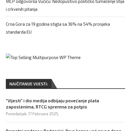
MCP odgovorila Vučiću: Nedopustivo političko tumačenje litija
i crkvenih pitanja
Crna Gora za 19 godina stigla sa 36% na 54% prosjeka
standarda EU
NAJČITANIJE VIJESTI:
“Vijesti” i dio medija odbijaju povećanje plata
zaposlenima, RTCG spremna za potpis
Ponedjeljak, 17 Februara 2025,
Pametni nadzor u Podgorici: Prve kazne već prvog dana