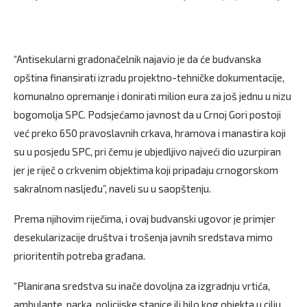
“Antisekularni gradonačelnik najavio je da će budvanska
opština finansirati izradu projektno-tehničke dokumentacije,
komunalno opremanje i donirati milion eura za još jednu u nizu
bogomolja SPC. Podsjećamo javnost da u Crnoj Gori postoji
već preko 650 pravoslavnih crkava, hramova i manastira koji
su u posjedu SPC, pri čemu je ubjedljivo najveći dio uzurpiran
jer je riječ o crkvenim objektima koji pripadaju crnogorskom
sakralnom nasljeđu”, naveli su u saopštenju.
Prema njihovim riječima, i ovaj budvanski ugovor je primjer
desekularizacije društva i trošenja javnih sredstava mimo
prioritentih potreba građana.
“Planirana sredstva su inače dovoljna za izgradnju vrtića,
ambulante, parka, policijske stanice ili bilo kog objekta u cilju