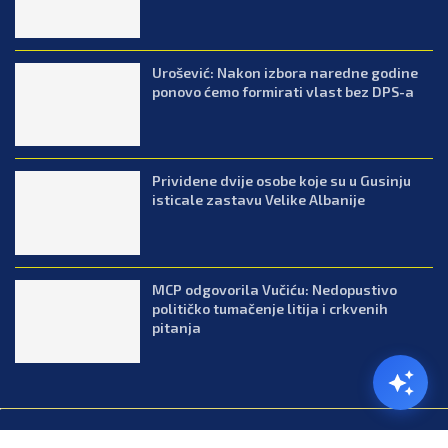
Urošević: Nakon izbora naredne godine
ponovo ćemo formirati vlast bez DPS-a
Prividene dvije osobe koje su u Gusinju
isticale zastavu Velike Albanije
MCP odgovorila Vučiću: Nedopustivo
političko tumačenje litija i crkvenih
pitanja
@2026.All Right Reserved. Designed and Developed by Press.co.me