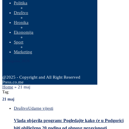
Politika
Društvo
Hronika
Ekonomija
Sport
Marketing
10 Augusta, 2026
@2025 - Copyright and All Right Reserved
Press.co.me
Home
»
21 maj
Tag:
21 maj
Društvo
Udarne vijesti
Vlada objavila program: Pogledajte kako će u Podgorici
biti obilježeno 20 godina od obnove nezavisnosti