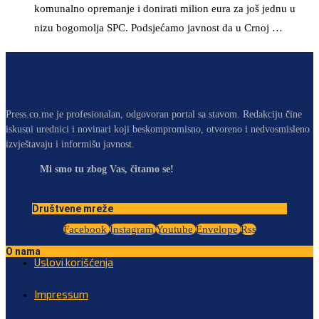
komunalno opremanje i donirati milion eura za još jednu u
nizu bogomolja SPC. Podsjećamo javnost da u Crnoj …
Press.co.me je profesionalan, odgovoran portal sa stavom. Redakciju čine
iskusni urednici i novinari koji beskompromisno, otvoreno i nedvosmisleno
izvještavaju i informišu javnost.
Mi smo tu zbog Vas, čitamo se!
Društvene mreže
Facebook
Instagram
Youtube
Envelope
Rss
O nama
Uslovi korišćenja
Impressum