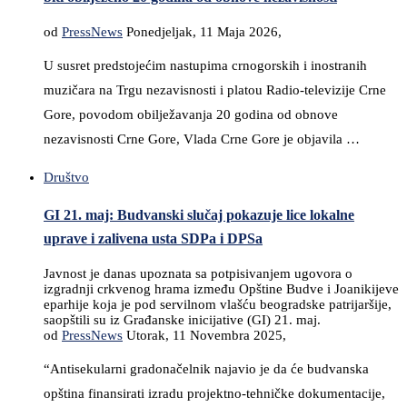
od
PressNews
Ponedjeljak, 11 Maja 2026,
U susret predstojećim nastupima crnogorskih i inostranih
muzičara na Trgu nezavisnosti i platou Radio-televizije Crne
Gore, povodom obilježavanja 20 godina od obnove
nezavisnosti Crne Gore, Vlada Crne Gore je objavila …
Društvo
GI 21. maj: Budvanski slučaj pokazuje lice lokalne
uprave i zalivena usta SDPa i DPSa
Javnost je danas upoznata sa potpisivanjem ugovora o
izgradnji crkvenog hrama između Opštine Budve i Joanikijeve
eparhije koja je pod servilnom vlašću beogradske patrijaršije,
saopštili su iz Građanske inicijative (GI) 21. maj.
od
PressNews
Utorak, 11 Novembra 2025,
“Antisekularni gradonačelnik najavio je da će budvanska
opština finansirati izradu projektno-tehničke dokumentacije,