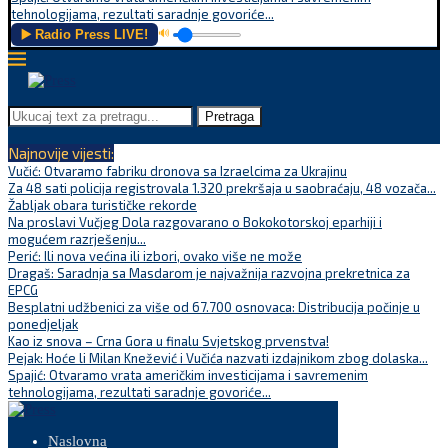
tehnologijama, rezultati saradnje govoriće...
▶️ Radio Press LIVE!
🔊
Pretraga
Najnovije vijesti:
Vučić: Otvaramo fabriku dronova sa Izraelcima za Ukrajinu
Za 48 sati policija registrovala 1.320 prekršaja u saobraćaju, 48 vozača...
Žabljak obara turističke rekorde
Na proslavi Vučjeg Dola razgovarano o Bokokotorskoj eparhiji i
mogućem razrješenju...
Perić: Ili nova većina ili izbori, ovako više ne može
Dragaš: Saradnja sa Masdarom je najvažnija razvojna prekretnica za
EPCG
Besplatni udžbenici za više od 67.700 osnovaca: Distribucija počinje u
ponedjeljak
Kao iz snova – Crna Gora u finalu Svjetskog prvenstva!
Pejak: Hoće li Milan Knežević i Vučića nazvati izdajnikom zbog dolaska...
Spajić: Otvaramo vrata američkim investicijama i savremenim
tehnologijama, rezultati saradnje govoriće...
Naslovna