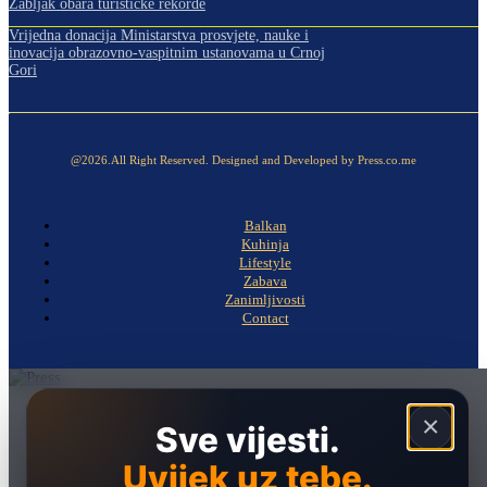
Žabljak obara turističke rekorde
Vrijedna donacija Ministarstva prosvjete, nauke i
inovacija obrazovno-vaspitnim ustanovama u Crnoj
Gori
@2026.All Right Reserved. Designed and Developed by Press.co.me
Balkan
Kuhinja
Lifestyle
Zabava
Zanimljivosti
Contact
Naslovna
×
Sve vijesti.
Politika
Uvijek uz tebe.
Društvo