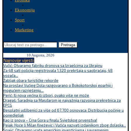
Hronika
Ekonomija
Sport
Marketing
Pretraga
10 Augusta, 2026
Najnovije vijesti:
Vučić: Otvaramo fabriku dronova sa Izraelcima za Ukrajinu
Za 48 sati policija registrovala 1.320 prekršaja u saobraćaju, 48
vozača...
Žabljak obara turističke rekorde
Na proslavi Vučjeg Dola razgovarano o Bokokotorskoj eparhiji i
mogućem razrješenju...
Perić: Ili nova većina ili izbori, ovako više ne može
Dragaš: Saradnja sa Masdarom je najvažnija razvojna prekretnica za
EPCG
Besplatni udžbenici za više od 67.700 osnovaca: Distribucija počinje u
ponedjeljak
Kao iz snova – Crna Gora u finalu Svjetskog prvenstva!
Pejak: Hoće li Milan Knežević i Vučića nazvati izdajnikom zbog dolaska...
Spajić: Otvaramo vrata američkim investicijama i savremenim