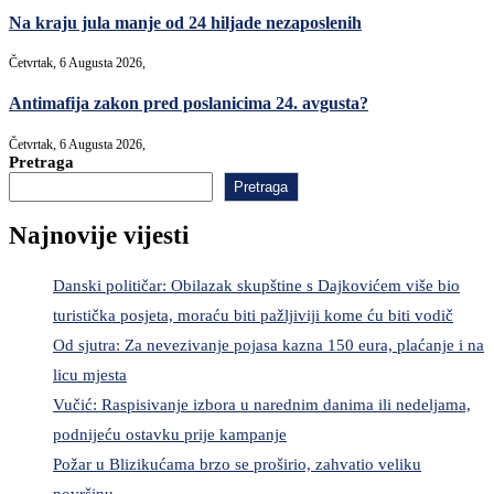
Na kraju jula manje od 24 hiljade nezaposlenih
Četvrtak, 6 Augusta 2026,
Antimafija zakon pred poslanicima 24. avgusta?
Četvrtak, 6 Augusta 2026,
Pretraga
Pretraga
Najnovije vijesti
Danski političar: Obilazak skupštine s Dajkovićem više bio
turistička posjeta, moraću biti pažljiviji kome ću biti vodič
Od sjutra: Za nevezivanje pojasa kazna 150 eura, plaćanje i na
licu mjesta
Vučić: Raspisivanje izbora u narednim danima ili nedeljama,
podnijeću ostavku prije kampanje
Požar u Blizikućama brzo se proširio, zahvatio veliku
površinu