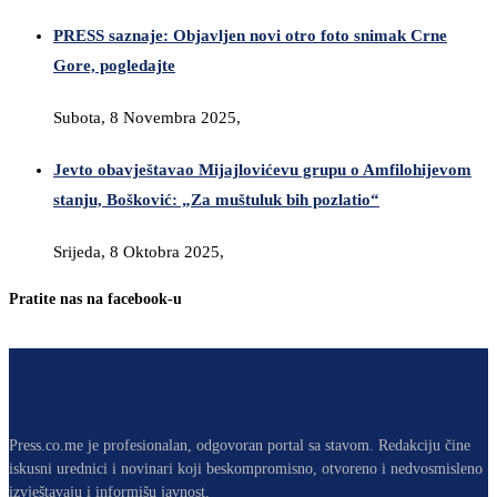
PRESS saznaje: Objavljen novi otro foto snimak Crne
Gore, pogledajte
Subota, 8 Novembra 2025,
Jevto obavještavao Mijajlovićevu grupu o Amfilohijevom
stanju, Bošković: „Za muštuluk bih pozlatio“
Srijeda, 8 Oktobra 2025,
Pratite nas na facebook-u
Press.co.me je profesionalan, odgovoran portal sa stavom. Redakciju čine
iskusni urednici i novinari koji beskompromisno, otvoreno i nedvosmisleno
izvještavaju i informišu javnost.