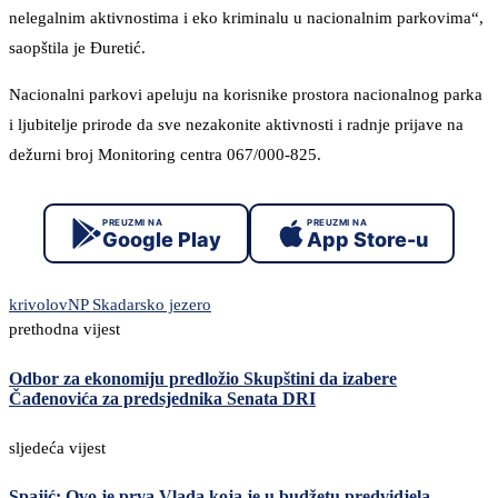
nelegalnim aktivnostima i eko kriminalu u nacionalnim parkovima“,
saopštila je Đuretić.
Nacionalni parkovi apeluju na korisnike prostora nacionalnog parka
i ljubitelje prirode da sve nezakonite aktivnosti i radnje prijave na
dežurni broj Monitoring centra 067/000-825.
PREUZMI NA
PREUZMI NA
Google Play
App Store-u
krivolov
NP Skadarsko jezero
prethodna vijest
Odbor za ekonomiju predložio Skupštini da izabere
Čađenovića za predsjednika Senata DRI
sljedeća vijest
Spajić: Ovo je prva Vlada koja je u budžetu predvidjela