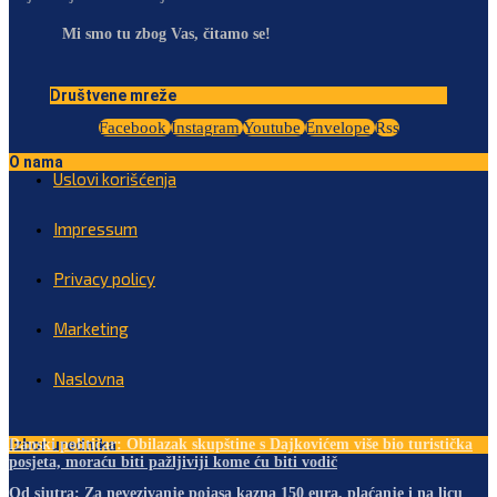
Mi smo tu zbog Vas, čitamo se!
Društvene mreže
Facebook
Instagram
Youtube
Envelope
Rss
O nama
Uslovi korišćenja
Impressum
Privacy policy
Marketing
Naslovna
Izbor urednika
Danski političar: Obilazak skupštine s Dajkovićem više bio turistička
posjeta, moraću biti pažljiviji kome ću biti vodič
Od sjutra: Za nevezivanje pojasa kazna 150 eura, plaćanje i na licu