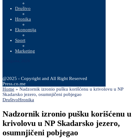
Društvo
Hronika
Ekonomija
Sport
Marketing
6 Augusta, 2026
@2025 - Copyright and All Right Reserved
Press.co.me
Home
»
Nadzornik izronio pušku korišćenu u krivolovu u NP
Skadarsko jezero, osumnjičeni pobjegao
Društvo
Hronika
Nadzornik izronio pušku korišćenu u
krivolovu u NP Skadarsko jezero,
osumnjičeni pobjegao