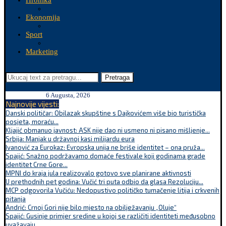
Hronika
Ekonomija
Sport
Marketing
Pretraga
6 Augusta, 2026
Najnovije vijesti:
Danski političar: Obilazak skupštine s Dajkovićem više bio turistička
posjeta, moraću...
Kljajić obmanuo javnost: ASK nije dao ni usmeno ni pisano mišljenje...
Srbija: Manjak u državnoj kasi milijardu eura
Ivanović za Eurokaz: Evropska unija ne briše identitet – ona pruža...
Spajić: Snažno podržavamo domaće festivale koji godinama grade
identitet Crne Gore...
MPNI do kraja jula realizovalo gotovo sve planirane aktivnosti
U prethodnih pet godina: Vučić tri puta odbio da glasa Rezoluciju...
MCP odgovorila Vučiću: Nedopustivo političko tumačenje litija i crkvenih
pitanja
Andrić: Crnoj Gori nije bilo mjesto na obilježavanju „Oluje“
Spajić: Gusinje primjer sredine u kojoj se različiti identiteti međusobno
uvažavaju...