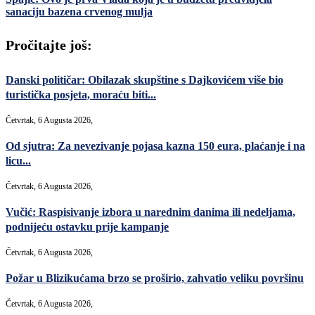
sanaciju bazena crvenog mulja
Pročitajte još:
Danski političar: Obilazak skupštine s Dajkovićem više bio
turistička posjeta, moraću biti...
Četvrtak, 6 Augusta 2026,
Od sjutra: Za nevezivanje pojasa kazna 150 eura, plaćanje i na
licu...
Četvrtak, 6 Augusta 2026,
Vučić: Raspisivanje izbora u narednim danima ili nedeljama,
podnijeću ostavku prije kampanje
Četvrtak, 6 Augusta 2026,
Požar u Blizikućama brzo se proširio, zahvatio veliku površinu
Četvrtak, 6 Augusta 2026,