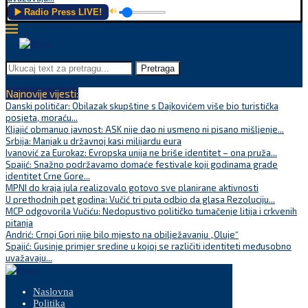
▶️ Radio Press LIVE!
🔊
Pretraga
Najnovije vijesti:
Danski političar: Obilazak skupštine s Dajkovićem više bio turistička
posjeta, moraću...
Kljajić obmanuo javnost: ASK nije dao ni usmeno ni pisano mišljenje...
Srbija: Manjak u državnoj kasi milijardu eura
Ivanović za Eurokaz: Evropska unija ne briše identitet – ona pruža...
Spajić: Snažno podržavamo domaće festivale koji godinama grade
identitet Crne Gore...
MPNI do kraja jula realizovalo gotovo sve planirane aktivnosti
U prethodnih pet godina: Vučić tri puta odbio da glasa Rezoluciju...
MCP odgovorila Vučiću: Nedopustivo političko tumačenje litija i crkvenih
pitanja
Andrić: Crnoj Gori nije bilo mjesto na obilježavanju „Oluje“
Spajić: Gusinje primjer sredine u kojoj se različiti identiteti međusobno
uvažavaju...
Naslovna
Politika