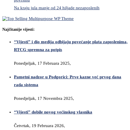
Na kraju jula manje od 24 hiljade nezaposlenih
Najčitanije vijesti:
“Vijesti” i dio medija odbijaju povećanje plata zaposlenima,
RTCG spremna za potpis
Ponedjeljak, 17 Februara 2025,
Pametni nadzor u Podgorici: Prve kazne već prvog dana
rada sistema
Ponedjeljak, 17 Novembra 2025,
“Vijesti” dobile novog većinskog vlasnika
Četvrtak, 19 Februara 2026,