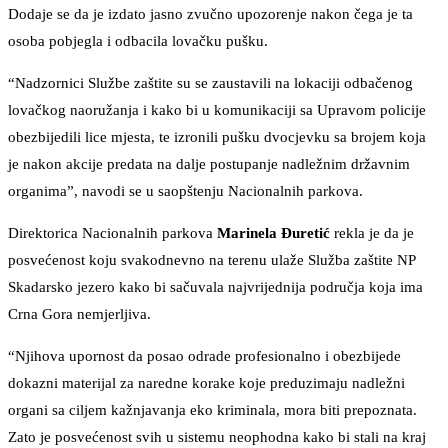
Dodaje se da je izdato jasno zvučno upozorenje nakon čega je ta
osoba pobjegla i odbacila lovačku pušku.
“Nadzornici Službe zaštite su se zaustavili na lokaciji odbačenog
lovačkog naoružanja i kako bi u komunikaciji sa Upravom policije
obezbijedili lice mjesta, te izronili pušku dvocjevku sa brojem koja
je nakon akcije predata na dalje postupanje nadležnim državnim
organima”, navodi se u saopštenju Nacionalnih parkova.
Direktorica Nacionalnih parkova
Marinela Đuretić
rekla je da je
posvećenost koju svakodnevno na terenu ulaže Služba zaštite NP
Skadarsko jezero kako bi sačuvala najvrijednija područja koja ima
Crna Gora nemjerljiva.
“Njihova upornost da posao odrade profesionalno i obezbijede
dokazni materijal za naredne korake koje preduzimaju nadležni
organi sa ciljem kažnjavanja eko kriminala, mora biti prepoznata.
Zato je posvećenost svih u sistemu neophodna kako bi stali na kraj