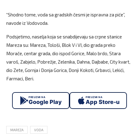
“Shodno tome, voda sa gradskih česmi je ispravna za piće”,
navode iz Vodovoda.
Podsjetimo, naselja koja se snabdijevaju sa crpne stanice
Mareza su: Mareza, Tološi, Blok V i VI, dio grada preko
Morače, centar grada, dio ispod Gorice, Malo brdo, Stara
varoš, Zabjelo, Pobrežje, Zelenika, Dahna, Dajbabe, City kvart,
dio Zete, Gornja i Donja Gorica, Donji Kokoti, Grbavci, Lekići,
Farmaci, Beri.
PREUZMI NA
PREUZMI NA
Google Play
App Store-u
MAREZA
VODA