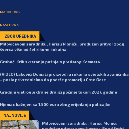
MARKETING
NASLOVNA
IZBOR UREDNIKA
Milovićevom saradniku, Harisu Moniću, produžen pritvor zbog
šverca više od četiri tone kokaina
Grubač: Krik skretanja pažnje s predatog Kosmeta
(VIDEO) Laković: Domaći proizvodi u rukama svjetskih zvaničnika
– poziv privrednicima da podrže promociju Crne Gore
Gradnja vjetroelektrane Brajići počinje tokom 2027. godine
Njemac kažnjen sa 1.500 eura zbog vrijeđanja policajke
NAJNOVIJE
Milovićevom saradniku, Harisu Moniću,
produžen pritvor zbog šverca više od četiri