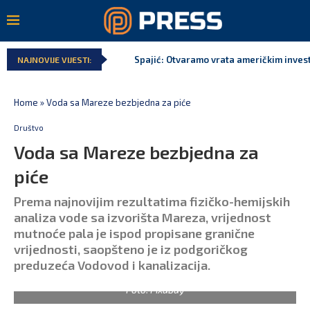
Spajić: Otvaramo vrata američkim invest
NAJNOVIJE VIJESTI:
Home
»
Voda sa Mareze bezbjedna za piće
Društvo
Voda sa Mareze bezbjedna za
piće
Prema najnovijim rezultatima fizičko-hemijskih
analiza vode sa izvorišta Mareza, vrijednost
mutnoće pala je ispod propisane granične
vrijednosti, saopšteno je iz podgoričkog
preduzeća Vodovod i kanalizacija.
Foto: Pixabay