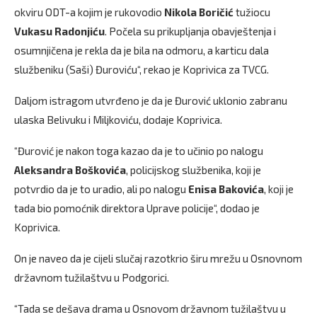
okviru ODT-a kojim je rukovodio
Nikola Boričić
tužiocu
Vukasu Radonjiću
. Počela su prikupljanja obavještenja i
osumnjičena je rekla da je bila na odmoru, a karticu dala
službeniku (Saši) Đuroviću“, rekao je Koprivica za TVCG.
Daljom istragom utvrđeno je da je Đurović uklonio zabranu
ulaska Belivuku i Miljkoviću, dodaje Koprivica.
“Đurović je nakon toga kazao da je to učinio po nalogu
Aleksandra Boškovića
, policijskog službenika, koji je
potvrdio da je to uradio, ali po nalogu
Enisa Bakovića
, koji je
tada bio pomoćnik direktora Uprave policije“, dodao je
Koprivica.
On je naveo da je cijeli slučaj razotkrio širu mrežu u Osnovnom
državnom tužilaštvu u Podgorici.
“Tada se dešava drama u Osnovom državnom tužilaštvu u