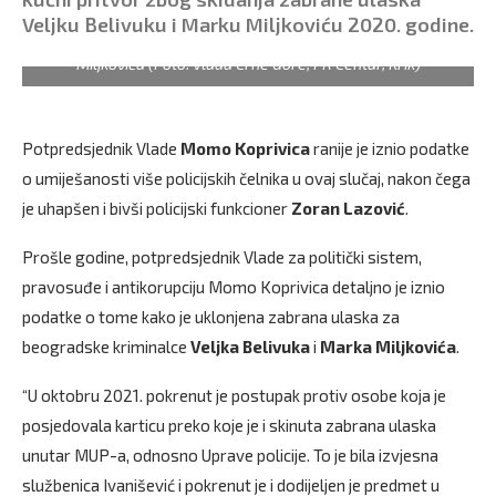
Veljku Belivuku i Marku Miljkoviću 2020. godine.
Bošković, Knežević i Žižić uhapšeni zbog slučaja Belivuka i
Miljkovića (Foto: Vlada Crne Gore, PR Centar, Krik)
Potpredsjednik Vlade
Momo Koprivica
ranije je iznio podatke
o umiješanosti više policijskih čelnika u ovaj slučaj, nakon čega
je uhapšen i bivši policijski funkcioner
Zoran Lazović
.
Prošle godine, potpredsjednik Vlade za politički sistem,
pravosuđe i antikorupciju Momo Koprivica detaljno je iznio
podatke o tome kako je uklonjena zabrana ulaska za
beogradske kriminalce
Veljka Belivuka
i
Marka Miljkovića
.
“U oktobru 2021. pokrenut je postupak protiv osobe koja je
posjedovala karticu preko koje je i skinuta zabrana ulaska
unutar MUP-a, odnosno Uprave policije. To je bila izvjesna
službenica Ivanišević i pokrenut je i dodijeljen je predmet u