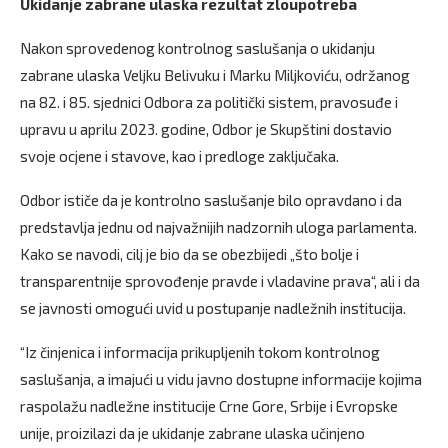
Ukidanje zabrane ulaska rezultat zloupotreba
Nakon sprovedenog kontrolnog saslušanja o ukidanju
zabrane ulaska Veljku Belivuku i Marku Miljkoviću, održanog
na 82. i 85. sjednici Odbora za politički sistem, pravosuđe i
upravu u aprilu 2023. godine, Odbor je Skupštini dostavio
svoje ocjene i stavove, kao i predloge zaključaka.
Odbor ističe da je kontrolno saslušanje bilo opravdano i da
predstavlja jednu od najvažnijih nadzornih uloga parlamenta.
Kako se navodi, cilj je bio da se obezbijedi „što bolje i
transparentnije sprovođenje pravde i vladavine prava“, ali i da
se javnosti omogući uvid u postupanje nadležnih institucija.
“Iz činjenica i informacija prikupljenih tokom kontrolnog
saslušanja, a imajući u vidu javno dostupne informacije kojima
raspolažu nadležne institucije Crne Gore, Srbije i Evropske
unije, proizilazi da je ukidanje zabrane ulaska učinjeno