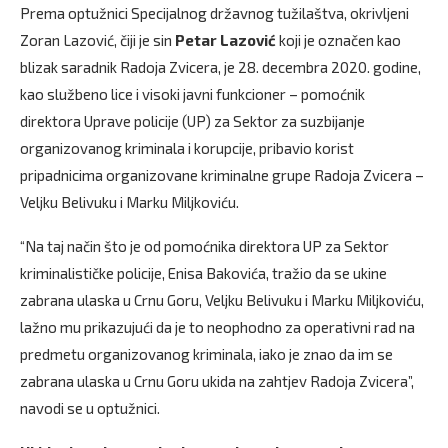
Prema optužnici Specijalnog državnog tužilaštva, okrivljeni
Zoran Lazović, čiji je sin
Petar Lazović
koji je označen kao
blizak saradnik Radoja Zvicera, je 28. decembra 2020. godine,
kao službeno lice i visoki javni funkcioner – pomoćnik
direktora Uprave policije (UP) za Sektor za suzbijanje
organizovanog kriminala i korupcije, pribavio korist
pripadnicima organizovane kriminalne grupe Radoja Zvicera –
Veljku Belivuku i Marku Miljkoviću.
“Na taj način što je od pomoćnika direktora UP za Sektor
kriminalističke policije, Enisa Bakovića, tražio da se ukine
zabrana ulaska u Crnu Goru, Veljku Belivuku i Marku Miljkoviću,
lažno mu prikazujući da je to neophodno za operativni rad na
predmetu organizovanog kriminala, iako je znao da im se
zabrana ulaska u Crnu Goru ukida na zahtjev Radoja Zvicera”,
navodi se u optužnici.