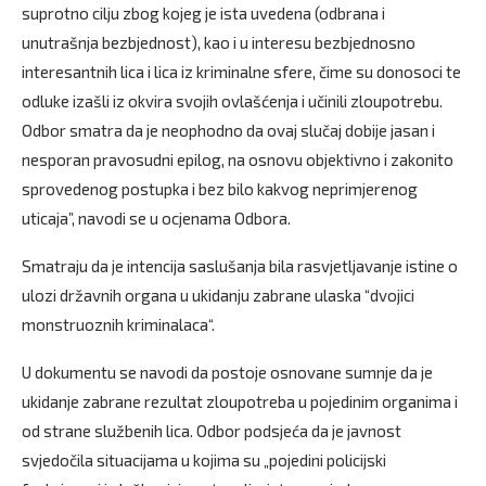
suprotno cilju zbog kojeg je ista uvedena (odbrana i
unutrašnja bezbjednost), kao i u interesu bezbjednosno
interesantnih lica i lica iz kriminalne sfere, čime su donosoci te
odluke izašli iz okvira svojih ovlašćenja i učinili zloupotrebu.
Odbor smatra da je neophodno da ovaj slučaj dobije jasan i
nesporan pravosudni epilog, na osnovu objektivno i zakonito
sprovedenog postupka i bez bilo kakvog neprimjerenog
uticaja”, navodi se u ocjenama Odbora.
Smatraju da je intencija saslušanja bila rasvjetljavanje istine o
ulozi državnih organa u ukidanju zabrane ulaska “dvojici
monstruoznih kriminalaca“.
U dokumentu se navodi da postoje osnovane sumnje da je
ukidanje zabrane rezultat zloupotreba u pojedinim organima i
od strane službenih lica. Odbor podsjeća da je javnost
svjedočila situacijama u kojima su „pojedini policijski