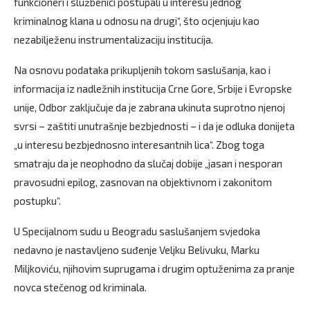
funkcioneri i službenici postupali u interesu jednog
kriminalnog klana u odnosu na drugi“, što ocjenjuju kao
nezabilježenu instrumentalizaciju institucija.
Na osnovu podataka prikupljenih tokom saslušanja, kao i
informacija iz nadležnih institucija Crne Gore, Srbije i Evropske
unije, Odbor zaključuje da je zabrana ukinuta suprotno njenoj
svrsi – zaštiti unutrašnje bezbjednosti – i da je odluka donijeta
„u interesu bezbjednosno interesantnih lica“. Zbog toga
smatraju da je neophodno da slučaj dobije „jasan i nesporan
pravosudni epilog, zasnovan na objektivnom i zakonitom
postupku“.
U Specijalnom sudu u Beogradu saslušanjem svjedoka
nedavno je nastavljeno suđenje Veljku Belivuku, Marku
Miljkoviću, njihovim suprugama i drugim optuženima za pranje
novca stečenog od kriminala.