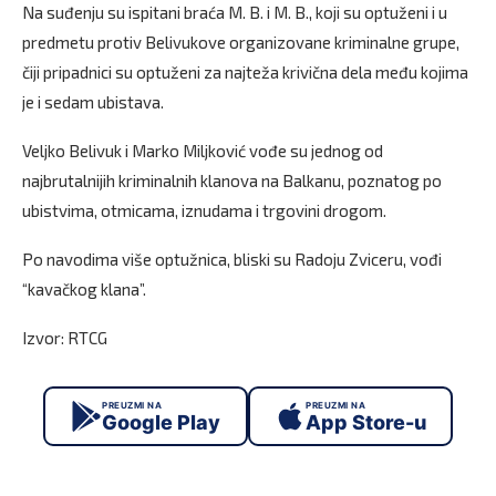
Na suđenju su ispitani braća M. B. i M. B., koji su optuženi i u
predmetu protiv Belivukove organizovane kriminalne grupe,
čiji pripadnici su optuženi za najteža krivična dela među kojima
je i sedam ubistava.
Veljko Belivuk i Marko Miljković vođe su jednog od
najbrutalnijih kriminalnih klanova na Balkanu, poznatog po
ubistvima, otmicama, iznudama i trgovini drogom.
Po navodima više optužnica, bliski su Radoju Zviceru, vođi
“kavačkog klana”.
Izvor: RTCG
PREUZMI NA
PREUZMI NA
Google Play
App Store-u