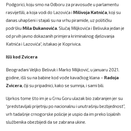
Podgorici, koju smo na Odboru za pravosuđe u parlamentu
rasvijetlili, a koja vodi do Lazovića i
Milivoja Katnića
, koji su
danas uhapšeni i stajali su na vrhu piramide, uz političku
podršku
Mila Đukanovića
. Slučaj Miljkovića i Belivuka jedan je
od prvih javno dokazanih primjera kriminalnog djelovanja
Katnića i Lazovića“, istakao je Koprivica.
Išli kod Zvicera
Beograđani Veljko Belivuk i Marko Miljković, u januaru 2021.
godine, išli su na babine kod vođe kavačkog klana –
Radoja
Zvicera
, čiji su pripadnici, kako se sumnja, i sami bili.
Uprkos tome što im je u Crnu Goru ulazak bio zabranjen jer su
“predstavljali prijetnju po nacionalnu i unutrašnju bezbjednost”,
vrh tadašnje crnogorske policije je uspio da im preko lojalnih
službenika obezbijedi da se zabrana ukine.