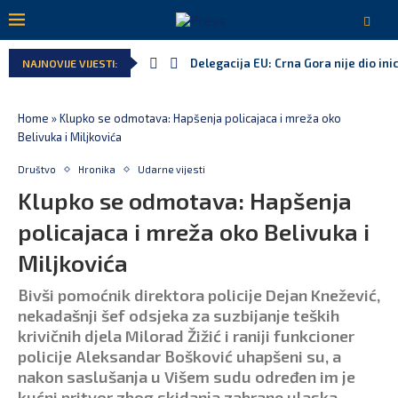
Delegacija EU: Crna Gora nije dio inic
NAJNOVIJE VIJESTI:
Home
»
Klupko se odmotava: Hapšenja policajaca i mreža oko
Belivuka i Miljkovića
Društvo
Hronika
Udarne vijesti
Klupko se odmotava: Hapšenja
policajaca i mreža oko Belivuka i
Miljkovića
Bivši pomoćnik direktora policije Dejan Knežević,
nekadašnji šef odsjeka za suzbijanje teških
krivičnih djela Milorad Žižić i raniji funkcioner
policije Aleksandar Bošković uhapšeni su, a
nakon saslušanja u Višem sudu određen im je
kućni pritvor zbog skidanja zabrane ulaska