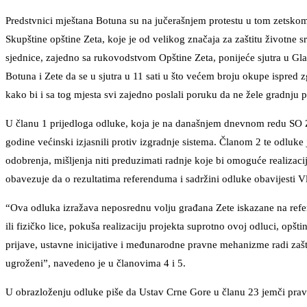
Predstvnici mještana Botuna su na jučerašnjem protestu u tom zetskom se
Skupštine opštine Zeta, koje je od velikog značaja za zaštitu životne s
sjednice, zajedno sa rukovodstvom Opštine Zeta, ponijeće sjutra u Gl
Botuna i Zete da se u sjutra u 11 sati u što većem broju okupe ispred 
kako bi i sa tog mjesta svi zajedno poslali poruku da ne žele gradnju
U članu 1 prijedloga odluke, koja je na današnjem dnevnom redu SO 
godine većinski izjasnili protiv izgradnje sistema. Članom 2 te odluke 
odobrenja, mišljenja niti preduzimati radnje koje bi omoguće realizaci
obavezuje da o rezultatima referenduma i sadržini odluke obavijesti V
“Ova odluka izražava neposrednu volju građana Zete iskazane na refer
ili fizičko lice, pokuša realizaciju projekta suprotno ovoj odluci, opš
prijave, ustavne inicijative i međunarodne pravne mehanizme radi zaštit
ugroženi”, navedeno je u članovima 4 i 5.
U obrazloženju odluke piše da Ustav Crne Gore u članu 23 jemči pravo