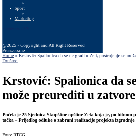
Sport
Marketing
7 Augusta, 2026
@2025 - Copyright and All Right Reserved
Press.co.me
Home
»
Krstović: Spalionica da se ne gradi u Zeti, postrojenje se mož
Društvo
Krstović: Spalionica da se
može preurediti u zatvore
Počela je 25 Sjednica Skupštine opštine Zeta koja je, po hitnom
tačka – Prijedlog odluke o zabrani realizacije projekta izgradn
Foto: RTCG