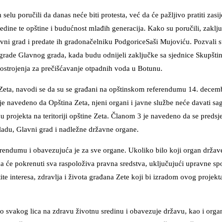
lu poručili da danas neće biti protesta, već da će pažljivo pratiti zasi
redine te opštine i budućnost mlađih generacija. Kako su poručili, zaklj
avni grad i predate ih gradonačelniku PodgoriceSaši Mujoviću. Pozvali 
zgrade Glavnog grada, kada budu odnijeli zaključke sa sjednice Skupštin
 postrojenja za prečišćavanje otpadnih voda u Botunu.
Zeta, navodi se da su se građani na opštinskom referendumu 14. decemb
je navedeno da Opština Zeta, njeni organi i javne službe neće davati sag
ju projekta na teritoriji opštine Zeta. Članom 3 je navedeno da se preds
ladu, Glavni grad i nadležne državne organe.
endumu i obavezujuća je za sve organe. Ukoliko bilo koji organ države
tina će pokrenuti sva raspoloživa pravna sredstva, uključujući upravne sp
e interesa, zdravlja i života građana Zete koji bi izradom ovog projekta
 svakog lica na zdravu životnu sredinu i obavezuje državu, kao i orga