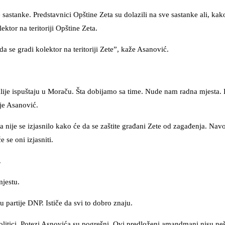
e sastanke. Predstavnici Opštine Zeta su dolazili na sve sastanke ali, ka
tor na teritoriji Opštine Zeta.
a se gradi kolektor na teritoriji Zete”, kaže Asanović.
ekalije ispuštaju u Moraču. Šta dobijamo sa time. Nude nam radna mjesta
je Asanović.
nije se izjasnilo kako će da se zaštite građani Zete od zagađenja. Na
e se oni izjasniti.
.
jestu.
 partije DNP. Ističe da svi to dobro znaju.
litici. Potezi Asnovića su pogrešni. Ovi predloženi amandmani nisu nešt