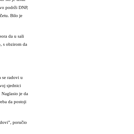
ovo podrži DNP,
etu. Bilo je
ora da u sali
o, s obzirom da
 se radovi u
oj sjednici
 Naglasio je da
eba da postoji
adovi”, poručio