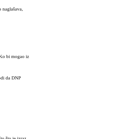
ko naglašava,
. Ko bi mogao iz
vodi da DNP
o što je izraz