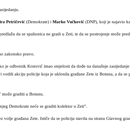
asijedanju.
ra Petričević
(Demokrate) i
Marko Vučković
(DNP), koji je najavio k
edlažu da se spalionica ne gradi u Zeti, te da se postrojenje može pred
bno zakonsko pravo.
ko je odbornik Krstović imao smjelosti da dođe na današnje zasijedanje
vodili akciju policije koja je uklonila građane Zete iz Botuna, a da se p
 može graditi u Botunu.
njeg Demokrate neće se graditi kolektor u Zeti”.
z volje građana Zete. Ističe da se policija stavila na stranu Glavnog gra