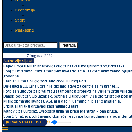
Hronika
Ekonomija
Sport
Marketing
Pretraga
7 Augusta, 2026
Najnovije vijesti:
Pejak: Hoće li Milan Knežević i Vučića nazvati izdajnikom zbog dolaska...
Spajić: Otvaramo vrata američkim investicijama i savremenim tehnologijam
govoriće...
Serbian Times: Vučić podijelio crkvu u Crnoj Gori
Delegacija EU: Crna Gora nije dio inicijative za centre za migrante,...
Potpisan ugovor za prvu fazu stambenog projekta na Veljem brdu vrijednu
Danski političar: Obilazak skupštine s Dajkovićem više bio turistička posjet
Kljajić obmanuo javnost: ASK nije dao ni usmeno ni pisano mišljenje...
Srbija: Manjak u državnoj kasi milijardu eura
Ivanović za Eurokaz: Evropska unija ne briše identitet – ona pruža...
Spajić: Snažno podržavamo domaće festivale koji godinama grade identite
▶️ Radio Press LIVE!
🔊