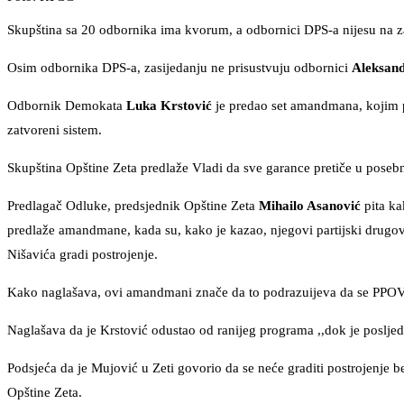
Skupština sa 20 odbornika ima kvorum, a odbornici DPS-a nijesu na z
Osim odbornika DPS-a, zasijedanju ne prisustvuju odbornici
Aleksand
Odbornik Demokata
Luka Krstović
je predao set amandmana, kojim pr
zatvoreni sistem.
Skupština Opštine Zeta predlaže Vladi da sve garance pretiče u pose
Predlagač Odluke, predsjednik Opštine Zeta
Mihailo Asanović
pita ka
predlaže amandmane, kada su, kako je kazao, njegovi partijski drugovi 
Nišavića gradi postrojenje.
Kako naglašava, ovi amandmani znače da to podrazuijeva da se PPOV
Naglašava da je Krstović odustao od ranijeg programa ,,dok je posljed
Podsjeća da je Mujović u Zeti govorio da se neće graditi postrojenje be
Opštine Zeta.