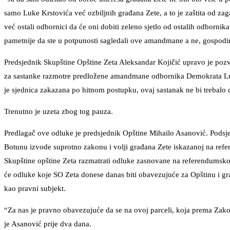
samo Luke Krstovića već ozbiljnih građana Zete, a to je zaštita od za
već ostali odbornici da će oni dobiti zeleno sjetlo od ostalih odborn
pametnije da ste u potpunosti sagledali ove amandmane a ne, gospodin
Predsjednik Skupštine Opštine Zeta Aleksandar Kojičić upravo je poz
za sastanke razmotre predložene amandmane odbornika Demokrata Luke K
je sjednica zakazana po hitnom postupku, ovaj sastanak ne bi trebalo 
Trenutno je uzeta zbog tog pauza.
Predlagač ove odluke je predsjednik Opštine Mihailo Asanović. Podsje
Botunu izvode suprotno zakonu i volji građana Zete iskazanoj na ref
Skupštine opštine Zeta razmatrati odluke zasnovane na referendumskoj
će odluke koje SO Zeta donese danas biti obavezujuće za Opštinu i gra
kao pravni subjekt.
“Za nas je pravno obavezujuće da se na ovoj parceli, koja prema Zakonu
je Asanović prije dva dana.