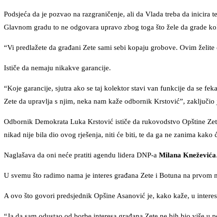
Podsjeća da je pozvao na razgraničenje, ali da Vlada treba da inicira t
Glavnom gradu to ne odgovara upravo zbog toga što žele da grade kolek
“Vi predlažete da građani Zete sami sebi kopaju grobove. Ovim želite d
Ističe da nemaju nikakve garancije.
“Koje garancije, sjutra ako se taj kolektor stavi van funkcije da se f
Zete da upravlja s njim, neka nam kaže odbornik Krstović”, zaključio 
Odbornik Demokrata Luka Krstović ističe da rukovodstvo Opštine Zeta 
nikad nije bila dio ovog rješenja, niti će biti, te da ga ne zanima kako ć
Naglašava da oni neće pratiti agendu lidera DNP-a
Milana Kneževića
U svemu što radimo nama je interes građana Zete i Botuna na prvom m
A ovo što govori predsjednik Opšine Asanović je, kako kaže, u interesu
“Ja da sam odustao od borbe interesa građana Zete ne bih bio više u po