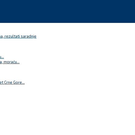
a, rezultati saradnje
...
a, moraću...
t Crne Gore...