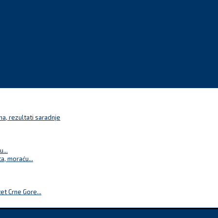
a, rezultati saradnje
...
a, moraću...
t Crne Gore...