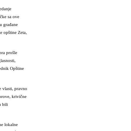
jedanje
učke sa ove
su građane
e opštine Zeta,
ra prošle
lasnosti,
jednik Opštine
 vlasti, pravno
orove, krivične
 bili
ne lokalne