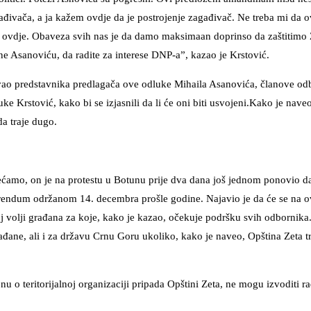
gađivača, a ja kažem ovdje da je postrojenje zagađivač. Ne treba mi da 
ika ovdje. Obaveza svih nas je da damo maksimaan doprinso da zaštitimo Z
e Asanoviću, da radite za interese DNP-a”, kazao je Krstović.
vao predstavnika predlagača ove odluke Mihaila Asanovića, članove odb
rstović, kako bi se izjasnili da li će oni biti usvojeni.Kako je nave
da traje dugo.
ćamo, on je na protestu u Botunu prije dva dana još jednom ponovio da
erendum održanom 14. decembra prošle godine. Najavio je da će se na ov
 volji građana za koje, kako je kazao, očekuje podršku svih odbornika.
đane, ali i za državu Crnu Goru ukoliko, kako je naveo, Opština Zeta tr
 o teritorijalnoj organizaciji pripada Opštini Zeta, ne mogu izvoditi r