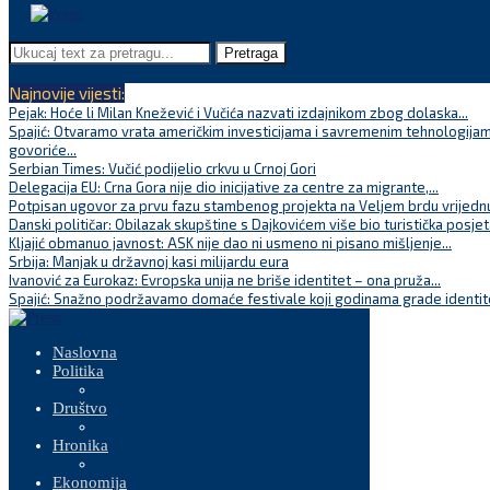
Pretraga
Najnovije vijesti:
Pejak: Hoće li Milan Knežević i Vučića nazvati izdajnikom zbog dolaska...
Spajić: Otvaramo vrata američkim investicijama i savremenim tehnologijam
govoriće...
Serbian Times: Vučić podijelio crkvu u Crnoj Gori
Delegacija EU: Crna Gora nije dio inicijative za centre za migrante,...
Potpisan ugovor za prvu fazu stambenog projekta na Veljem brdu vrijednu
Danski političar: Obilazak skupštine s Dajkovićem više bio turistička posjet
Kljajić obmanuo javnost: ASK nije dao ni usmeno ni pisano mišljenje...
Srbija: Manjak u državnoj kasi milijardu eura
Ivanović za Eurokaz: Evropska unija ne briše identitet – ona pruža...
Spajić: Snažno podržavamo domaće festivale koji godinama grade identite
Naslovna
Politika
Društvo
Hronika
Ekonomija