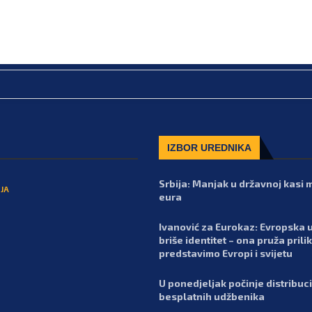
IZBOR UREDNIKA
Srbija: Manjak u državnoj kasi m
JA
eura
Ivanović za Eurokaz: Evropska u
briše identitet – ona pruža prili
predstavimo Evropi i svijetu
U ponedjeljak počinje distribuci
besplatnih udžbenika