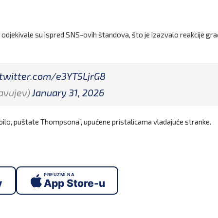
odjekivale su ispred SNS-ovih štandova, što je izazvalo reakcije gr
.twitter.com/e3YT5LjrG8
lavujev)
January 31, 2026
 bilo, puštate Thompsona”, upućene pristalicama vladajuće stranke.
PREUZMI NA
y
App Store-u