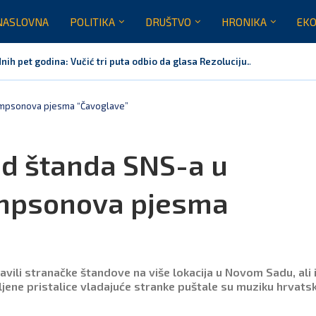
NASLOVNA
POLITIKA
DRUŠTVO
HRONIKA
EKO
nih pet godina: Vučić tri puta odbio da glasa Rezoluciju...
orila Vučiću: Nedopustivo političko tumačenje litija i crkvenih pitanja
rnoj Gori nije bilo mjesto na obilježavanju „Oluje“
usinje primjer sredine u kojoj se različiti identiteti međusobno uvažavaj
va Marovića do zastare presude
prava: Za sedam mjeseci naplaćeno više od milijardu eura bruto...
Tompsonova pjesma “Čavoglave”
ed štanda SNS-a u
mpsonova pjesma
vili stranačke štandove na više lokacija u Novom Sadu, ali i
pljene pristalice vladajuće stranke puštale su muziku hrvats