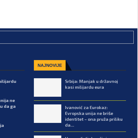
NAJNOVIJE
ilijardu
Srbija: Manjak u državnoj
kasi milijardu eura
nija ne
ku da ga
Ivanović za Eurokaz:
Evropska unija ne briše
identitet – ona pruža priliku
da...
ja