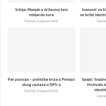
Srbija: Manjak u državnoj kasi
Ivanović za E
milijardu eura
ne briše identi
Četvrtak, 6 Augusta 2026,
Četvrt
Pat pozicija – politička kriza u Petnjici
Spajić: Snaž
zbog razlaza u DPS-u
festivale 
identit
Četvrtak, 6 Augusta 2026,
Četvrt