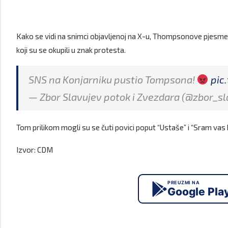
Kako se vidi na snimci objavljenoj na X-u, Thompsonove pjesme 
koji su se okupili u znak protesta.
SNS na Konjarniku pustio Tompsona!
pic
— Zbor Slavujev potok i Zvezdara (@zbor_s
Tom prilikom mogli su se čuti povici poput “Ustaše” i “Sram vas
Izvor: CDM
PREUZMI NA
Google Pla