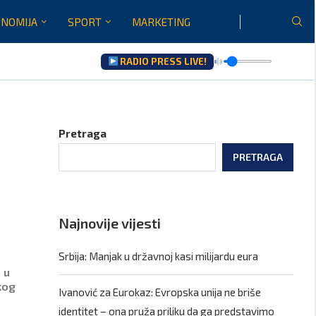
NOMIJA
SPORT
MARKETING
RADIO PRESS LIVE!
u...
Pretraga
PRETRAGA
Najnovije vijesti
Srbija: Manjak u državnoj kasi milijardu eura
 u
kog
Ivanović za Eurokaz: Evropska unija ne briše
identitet – ona pruža priliku da ga predstavimo