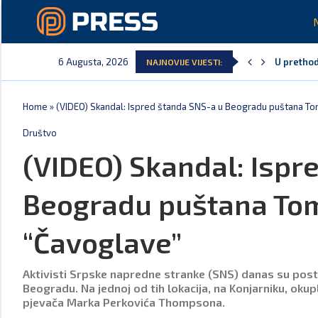
6 Augusta, 2026
U prethod
NAJNOVIJE VIJESTI:
MCP odgov
Andrić: C
Spajić: G
Vučić ču
Poreska u
Home
»
(VIDEO) Skandal: Ispred štanda SNS-a u Beogradu puštana 
Društvo
(VIDEO) Skandal: Ispr
Beogradu puštana To
“Čavoglave”
Aktivisti Srpske napredne stranke (SNS) danas su posta
Beogradu. Na jednoj od tih lokacija, na Konjarniku, oku
pjevača Marka Perkovića Thompsona.