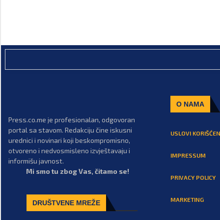
O NAMA
Press.co.me je profesionalan, odgovoran
portal sa stavom. Redakciju čine iskusni
USLOVI KORIŠĆEN
urednici i novinari koji beskompromisno,
otvoreno i nedvosmisleno izvještavaju i
IMPRESSUM
informišu javnost.
Mi smo tu zbog Vas, čitamo se!
PRIVACY POLICY
MARKETING
DRUŠTVENE MREŽE