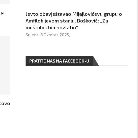
ija
Jevto obavještavao Mijajlovićevu grupu o
Amfilohijevom stanju, Bošković: „Za
muštuluk bih pozlatio“
Srijeda, 8 Oktobra 2025,
PRATITE NAS NA FACEBOOK-U
otovo