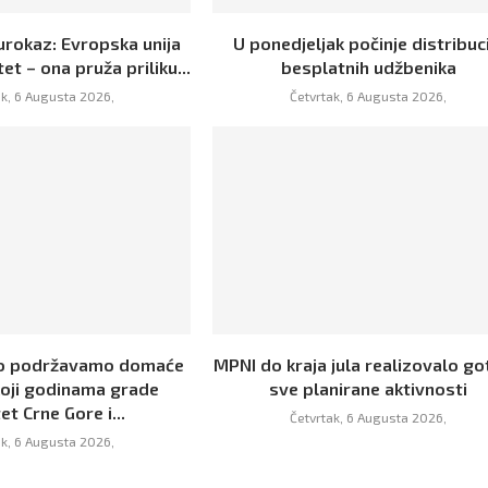
urokaz: Evropska unija
U ponedjeljak počinje distribuc
tet – ona pruža priliku...
besplatnih udžbenika
ak, 6 Augusta 2026,
Četvrtak, 6 Augusta 2026,
no podržavamo domaće
MPNI do kraja jula realizovalo g
koji godinama grade
sve planirane aktivnosti
et Crne Gore i...
Četvrtak, 6 Augusta 2026,
ak, 6 Augusta 2026,