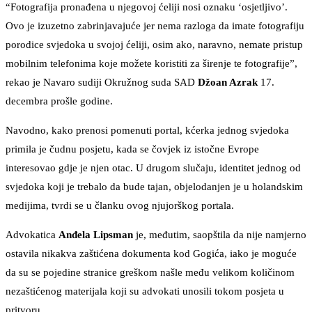
“Fotografija pronađena u njegovoj ćeliji nosi oznaku ‘osjetljivo’.
Ovo je izuzetno zabrinjavajuće jer nema razloga da imate fotografiju
porodice svjedoka u svojoj ćeliji, osim ako, naravno, nemate pristup
mobilnim telefonima koje možete koristiti za širenje te fotografije”,
rekao je Navaro sudiji Okružnog suda SAD
Džoan Azrak
17.
decembra prošle godine.
Navodno, kako prenosi pomenuti portal, kćerka jednog svjedoka
primila je čudnu posjetu, kada se čovjek iz istočne Evrope
interesovao gdje je njen otac. U drugom slučaju, identitet jednog od
svjedoka koji je trebalo da bude tajan, objelodanjen je u holandskim
medijima, tvrdi se u članku ovog njujorškog portala.
Advokatica
Anđela Lipsman
je, međutim, saopštila da nije namjerno
ostavila nikakva zaštićena dokumenta kod Gogića, iako je moguće
da su se pojedine stranice greškom našle među velikom količinom
nezaštićenog materijala koji su advokati unosili tokom posjeta u
pritvoru.