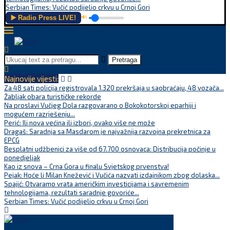
Serbian Times: Vučić podijelio crkvu u Crnoj Gori
▶️ Radio Press LIVE!
🔊
Pretraga
Najnovije vijesti:
Za 48 sati policija registrovala 1.320 prekršaja u saobraćaju, 48 vozača...
Žabljak obara turističke rekorde
Na proslavi Vučjeg Dola razgovarano o Bokokotorskoj eparhiji i
mogućem razrješenju...
Perić: Ili nova većina ili izbori, ovako više ne može
Dragaš: Saradnja sa Masdarom je najvažnija razvojna prekretnica za
EPCG
Besplatni udžbenici za više od 67.700 osnovaca: Distribucija počinje u
ponedjeljak
Kao iz snova – Crna Gora u finalu Svjetskog prvenstva!
Pejak: Hoće li Milan Knežević i Vučića nazvati izdajnikom zbog dolaska...
Spajić: Otvaramo vrata američkim investicijama i savremenim
tehnologijama, rezultati saradnje govoriće...
Serbian Times: Vučić podijelio crkvu u Crnoj Gori