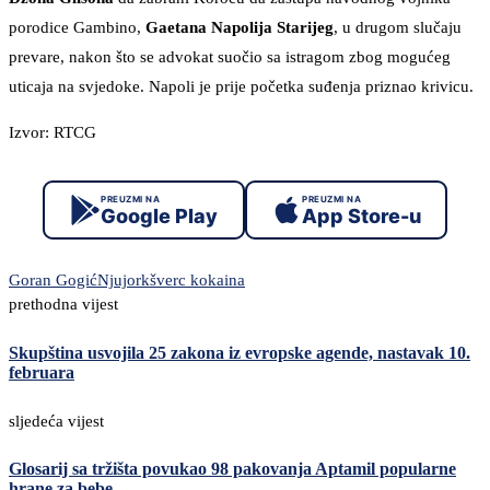
porodice Gambino,
Gaetana Napolija Starijeg
, u drugom slučaju
prevare, nakon što se advokat suočio sa istragom zbog mogućeg
uticaja na svjedoke. Napoli je prije početka suđenja priznao krivicu.
Izvor: RTCG
PREUZMI NA
PREUZMI NA
Google Play
App Store-u
Goran Gogić
Njujork
šverc kokaina
prethodna vijest
Skupština usvojila 25 zakona iz evropske agende, nastavak 10.
februara
sljedeća vijest
Glosarij sa tržišta povukao 98 pakovanja Aptamil popularne
hrane za bebe