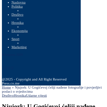
Naslovna
Politika
Društvo
Hronika
Ekonomija
Sport
Marketing
9 Augusta, 2026
@2025 - Copyright and All Right Reserved
Press.co.me
Home
»
Njujork: U Gogićevoj ćeliji nađene fotografije i povjerljivi
podaci o svjedocima
Društvo
Hronika
Udarne vijesti
Njujork: U Gogićevoj ćeliji nađene