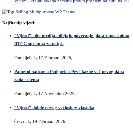
Vučić: Ukrajini nikada nećemo praviti problem na putu ka EU
Najčitanije vijesti:
“Vijesti” i dio medija odbijaju povećanje plata zaposlenima,
RTCG spremna za potpis
Ponedjeljak, 17 Februara 2025,
Pametni nadzor u Podgorici: Prve kazne već prvog dana
rada sistema
Ponedjeljak, 17 Novembra 2025,
“Vijesti” dobile novog većinskog vlasnika
Četvrtak, 19 Februara 2026,