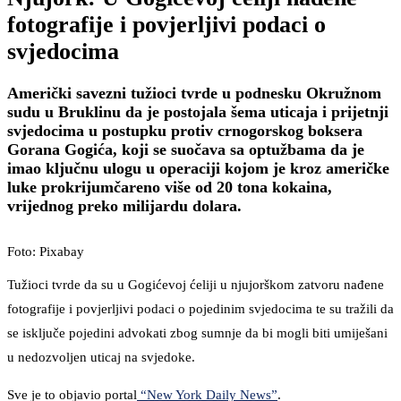
fotografije i povjerljivi podaci o
svjedocima
Američki savezni tužioci tvrde u podnesku Okružnom
sudu u Bruklinu da je postojala šema uticaja i prijetnji
svjedocima u postupku protiv crnogorskog boksera
Gorana Gogića, koji se suočava sa optužbama da je
imao ključnu ulogu u operaciji kojom je kroz američke
luke prokrijumčareno više od 20 tona kokaina,
vrijednog preko milijardu dolara.
Foto: Pixabay
Tužioci tvrde da su u Gogićevoj ćeliji u njujorškom zatvoru nađene
fotografije i povjerljivi podaci o pojedinim svjedocima te su tražili da
se isključe pojedini advokati zbog sumnje da bi mogli biti umiješani
u nedozvoljen uticaj na svjedoke.
Sve je to objavio portal
“New York Daily News”
.