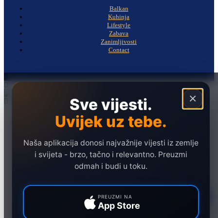
Balkan
Kuhinja
Lifestyle
Zabava
Zanimljivosti
Contact
×
Sve vijesti.
Uvijek uz tebe.
Naslovna
Politika
Društvo
Naša aplikacija donosi najvažnije vijesti iz zemlje
i svijeta - brzo, tačno i relevantno. Preuzmi
Hronika
odmah i budi u toku.
Ekonomija
Sport
PREUZMI NA
App Store
Marketing