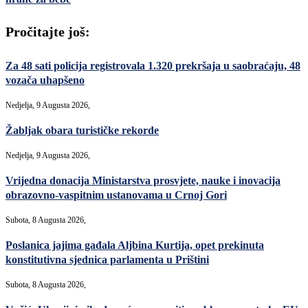
Pročitajte još:
Za 48 sati policija registrovala 1.320 prekršaja u saobraćaju, 48
vozača uhapšeno
Nedjelja, 9 Augusta 2026,
Žabljak obara turističke rekorde
Nedjelja, 9 Augusta 2026,
Vrijedna donacija Ministarstva prosvjete, nauke i inovacija
obrazovno-vaspitnim ustanovama u Crnoj Gori
Subota, 8 Augusta 2026,
Poslanica jajima gađala Aljbina Kurtija, opet prekinuta
konstitutivna sjednica parlamenta u Prištini
Subota, 8 Augusta 2026,