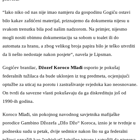
“Iako niko od nas nije imao namjeru da gospodinu Gogiću ostavi
bilo kakav zaštićeni materijal, priznajemo da dokumenta nijesu u
svakom trenutku bila pod našim nadzorom. Na primjer, nijesmo
mogli nositi obimnu dokumentaciju sa sobom u toalet ili do
automata za hranu, a zbog velikog broja papira bilo je teško utvrditi
da li nešto nedostaje nakon posjete“, navela je Lipsman.
Gogićev branilac,
Džozef Koroco Mlađi
osporio je pokušaj
federalnih tužilaca da bude uklonjen iz tog predmeta, ocjenjujući
optužbe za uticaj na porotu i zastrašivanje svjedoka kao neosnovane.
On tvrdi da savezne vlasti pokušavaju da ga diskredituju još od
1990-ih godina.
Koroco Mlađi, sin pokojnog navodnog savjetnika mafijaške
porodice Gambino Džozefa „Džo Džo“ Koroca, iznio je te tvrdnje u
podnesku sudu u petak, dvije sedmice nakon što su ga federalni
tužioci označili kao “subjekat“ krivične istrage i zatražili da njegova