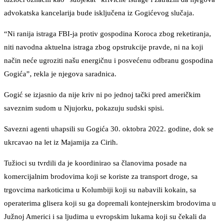
advokatska kancelarija bude isključena iz Gogićevog slučaja.
“Ni ranija istraga FBI-ja protiv gospodina Koroca zbog reketiranja,
niti navodna aktuelna istraga zbog opstrukcije pravde, ni na koji
način neće ugroziti našu energičnu i posvećenu odbranu gospodina
Gogića”, rekla je njegova saradnica.
Gogić se izjasnio da nije kriv ni po jednoj tački pred američkim
saveznim sudom u Njujorku, pokazuju sudski spisi.
Savezni agenti uhapsili su Gogića 30. oktobra 2022. godine, dok se
ukrcavao na let iz Majamija za Cirih.
Tužioci su tvrdili da je koordinirao sa članovima posade na
komercijalnim brodovima koji se koriste za transport droge, sa
trgovcima narkoticima u Kolumbiji koji su nabavili kokain, sa
operaterima glisera koji su ga dopremali kontejnerskim brodovima u
Južnoj Americi i sa ljudima u evropskim lukama koji su čekali da