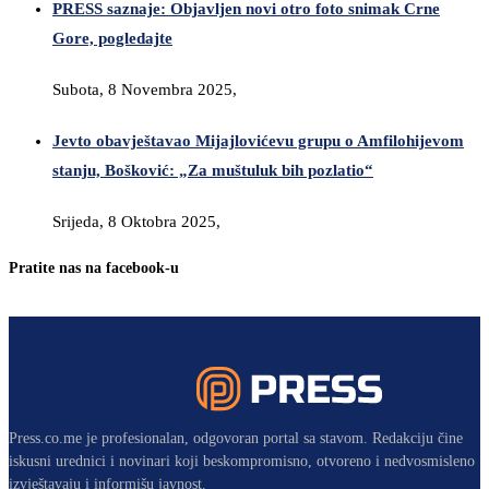
PRESS saznaje: Objavljen novi otro foto snimak Crne
Gore, pogledajte
Subota, 8 Novembra 2025,
Jevto obavještavao Mijajlovićevu grupu o Amfilohijevom
stanju, Bošković: „Za muštuluk bih pozlatio“
Srijeda, 8 Oktobra 2025,
Pratite nas na facebook-u
Press.co.me je profesionalan, odgovoran portal sa stavom. Redakciju čine
iskusni urednici i novinari koji beskompromisno, otvoreno i nedvosmisleno
izvještavaju i informišu javnost.