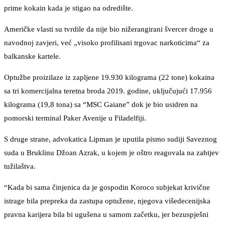
prime kokain kada je stigao na odredište.
Američke vlasti su tvrdile da nije bio nižerangirani švercer droge u
navodnoj zavjeri, već „visoko profilisani trgovac narkoticima“ za
balkanske kartele.
Optužbe proizilaze iz zapljene 19.930 kilograma (22 tone) kokaina
sa tri komercijalna teretna broda 2019. godine, uključujući 17.956
kilograma (19,8 tona) sa “MSC Gaiane” dok je bio usidren na
pomorski terminal Paker Avenije u Filadelfiji.
S druge strane, advokatica Lipman je uputila pismo sudiji Saveznog
suda u Bruklinu Džoan Azrak, u kojem je oštro reagovala na zahtjev
tužilaštva.
“Kada bi sama činjenica da je gospodin Koroco subjekat krivične
istrage bila prepreka da zastupa optužene, njegova višedecenijska
pravna karijera bila bi ugušena u samom začetku, jer bezuspješni