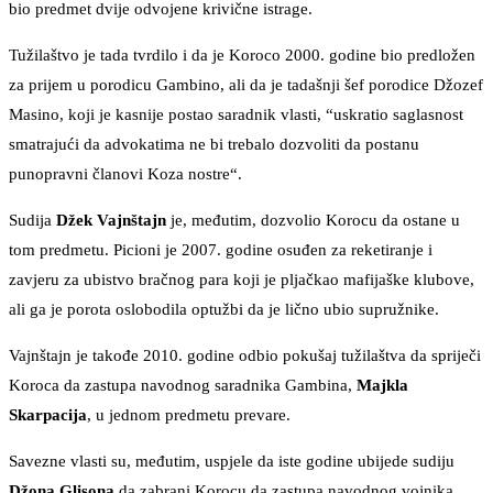
bio predmet dvije odvojene krivične istrage.
Tužilaštvo je tada tvrdilo i da je Koroco 2000. godine bio predložen
za prijem u porodicu Gambino, ali da je tadašnji šef porodice Džozef
Masino, koji je kasnije postao saradnik vlasti, “uskratio saglasnost
smatrajući da advokatima ne bi trebalo dozvoliti da postanu
punopravni članovi Koza nostre“.
Sudija
Džek Vajnštajn
je, međutim, dozvolio Korocu da ostane u
tom predmetu. Picioni je 2007. godine osuđen za reketiranje i
zavjeru za ubistvo bračnog para koji je pljačkao mafijaške klubove,
ali ga je porota oslobodila optužbi da je lično ubio supružnike.
Vajnštajn je takođe 2010. godine odbio pokušaj tužilaštva da spriječi
Koroca da zastupa navodnog saradnika Gambina,
Majkla
Skarpacija
, u jednom predmetu prevare.
Savezne vlasti su, međutim, uspjele da iste godine ubijede sudiju
Džona Glisona
da zabrani Korocu da zastupa navodnog vojnika