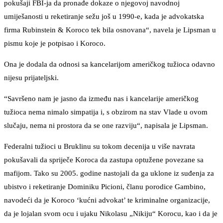
pokušaji FBI-ja da pronađe dokaze o njegovoj navodnoj
umiješanosti u reketiranje sežu još u 1990-e, kada je advokatska
firma Rubinstein & Koroco tek bila osnovana“, navela je Lipsman u
pismu koje je potpisao i Koroco.
Ona je dodala da odnosi sa kancelarijom američkog tužioca odavno
nijesu prijateljski.
“Savršeno nam je jasno da između nas i kancelarije američkog
tužioca nema nimalo simpatija i, s obzirom na stav Vlade u ovom
slučaju, nema ni prostora da se one razviju“, napisala je Lipsman.
Federalni tužioci u Bruklinu su tokom decenija u više navrata
pokušavali da spriječe Koroca da zastupa optužene povezane sa
mafijom. Tako su 2005. godine nastojali da ga uklone iz suđenja za
ubistvo i reketiranje Dominiku Picioni, članu porodice Gambino,
navodeći da je Koroco ‘kućni advokat’ te kriminalne organizacije,
da je lojalan svom ocu i ujaku Nikolasu „Nikiju“ Korocu, kao i da je