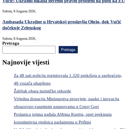
Vučić: Ukrajini nikada nećemo praviti problem na putu ka EU
Subota, 8 Augusta 2026,
Ambasada Ukrajine u Hrvatskoj proslavlja Oluju, dok Vučić
dočekuje Zelenskog
Subota, 8 Augusta 2026,
Pretraga
Pretraga
Najnovije vijesti
Za 48 sati policija registrovala 1.320 prekršaja u saobraćaju,
48 vozača uhapšeno
Žabljak obara turističke rekorde
Vrijedna donacija Ministarstva prosvjete, nauke i inovacija
obrazovno-vaspitnim ustanovama u Crnoj Gori
Poslanica jajima gađala Aljbina Kurtija, opet prekinuta
konstitutivna sjednica parlamenta u Prištini