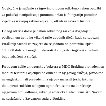
Gogić, čije je suđenje za trgovinu drogom odloženo nakon optužbi
za pokušaj manipulisanja porotom, držao je fotografiju porodice
svjedoka u svojoj zatvorskoj ćeliji, otkrili su savezni tužioci.
Do tog otkrića došlo je nakon šokantnog razvoja događaja u
posljednjem trenutku vikend prije uvodnih riječi, kada su savezni
istražitelji saznali za zavjeru da se jednom od porotnika isplati
100.000 dolara, i moglo bi dovesti do toga da Gogićevi advokati
budu izbačeni iz slučaja.
Pretragom ćelije crnogorskog boksera u MDC Bruklinu pronađeni su
mobilni telefoni i osjetljivi dokumenti iz njegovog slučaja, prvobitno
na engleskom, ali prevedeni na njegov maternji jezik, iako su
dokumenti sudskim nalogom ograničeni samo na korišćenje
njegovom timu odbrane, rekao je američki tužilac Fransisko Navaro
na saslušanju u Saveznom sudu u Bruklinu.