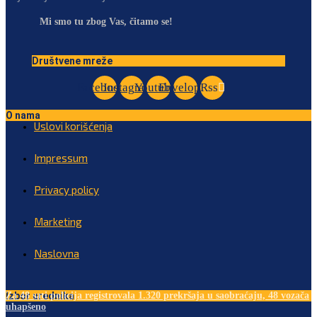
Mi smo tu zbog Vas, čitamo se!
Društvene mreže
Facebook
Instagram
Youtube
Envelope
Rss
O nama
Uslovi korišćenja
Impressum
Privacy policy
Marketing
Naslovna
Izbor urednika
Za 48 sati policija registrovala 1.320 prekršaja u saobraćaju, 48 vozača
uhapšeno