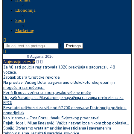
Hronika
Ekonomija
Sport
Marketing
Pretraga
9 Augusta, 2026
Najnovije vijesti:
Za 48 sati policija registrovala 1.320 prekršaja u saobraćaju, 48
vozača...
Žabljak obara turističke rekorde
Na proslavi Vučjeg Dola razgovarano o Bokokotorskoj eparhiji i
mogućem razrješenju...
Perić: Ili nova većina ili izbori, ovako više ne može
Dragaš: Saradnja sa Masdarom je najvažnija razvojna prekretnica za
EPCG
Besplatni udžbenici za više od 67.700 osnovaca: Distribucija počinje u
ponedjeljak
Kao iz snova – Crna Gora u finalu Svjetskog prvenstva!
Pejak: Hoće li Milan Knežević i Vučića nazvati izdajnikom zbog dolaska...
Spajić: Otvaramo vrata američkim investicijama i savremenim
tehnologijama, rezultati saradnje govoriće...