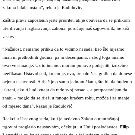
zakona i dalje ostaju”, rekao je Radulović.
Zaštita prava zaposlenih jeste prioritet, ali je obaveza da se prilikom
utvrđivanja i izglasavanja zakona, poručuje naš sagovornik, ne krši
Ustav.
“Nažalost, nemamo priliku da to vidimo ni sada, kao što nijesmo
imali ni prethodnih godina, pa ni decenijama, i zbog toga imamo
ovakve situacije. Uz to imamo, moram ponovo podsjetiti, izuzetno
neefikasan Ustavni sud, kojem je, evo, trebalo šest godina da donese
ocjenu ustavnosti. A riječ je o samo jednom članu, što bi, da budemo
iskreni, ako ti ljudi znaju da rade svoj posao – a pretpostavljam da
znaju – moglo da se riješi u mnogo kraćem roku, možda i za manje
od mjesec dana”, kazao je Radulović.
Reakciju Ustavnog suda, koji je nedavno Zakon o unutrašnjoj
trgovini proglasio neustavnim, očekuju i u Uniji poslodavaca.
Filip