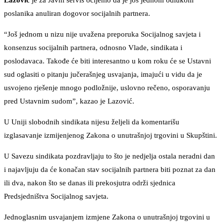
Lazović
je za Javni servis ocijenio da je još jednom odlukom
poslanika anuliran dogovor socijalnih partnera.
“Još jednom u nizu nije uvažena preporuka Socijalnog savjeta i
konsenzus socijalnih partnera, odnosno Vlade, sindikata i
poslodavaca. Takođe će biti interesantno u kom roku će se Ustavni
sud oglasiti o pitanju jučerašnjeg usvajanja, imajući u vidu da je
usvojeno rješenje mnogo podložnije, uslovno rečeno, osporavanju
pred Ustavnim sudom”, kazao je Lazović.
U Uniji slobodnih sindikata nijesu željeli da komentarišu
izglasavanje izmijenjenog Zakona o unutrašnjoj trgovini u Skupštini.
U Savezu sindikata pozdravljaju to što je nedjelja ostala neradni dan
i najavljuju da će konačan stav socijalnih partnera biti poznat za dan
ili dva, nakon što se danas ili prekosjutra održi sjednica
Predsjedništva Socijalnog savjeta.
Jednoglasnim usvajanjem izmjene Zakona o unutrašnjoj trgovini u