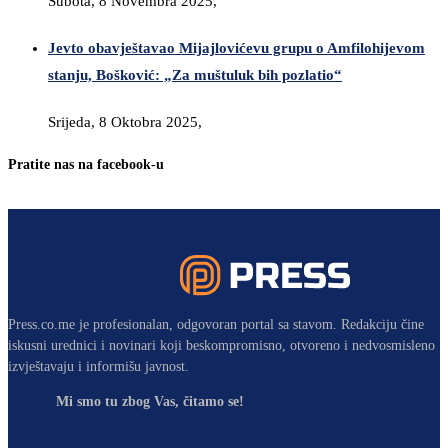
Subota, 8 Novembra 2025,
Jevto obavještavao Mijajlovićevu grupu o Amfilohijevom
stanju, Bošković: „Za muštuluk bih pozlatio“
Srijeda, 8 Oktobra 2025,
Pratite nas na facebook-u
Press.co.me je profesionalan, odgovoran portal sa stavom. Redakciju čine
iskusni urednici i novinari koji beskompromisno, otvoreno i nedvosmisleno
izvještavaju i informišu javnost.
Mi smo tu zbog Vas, čitamo se!