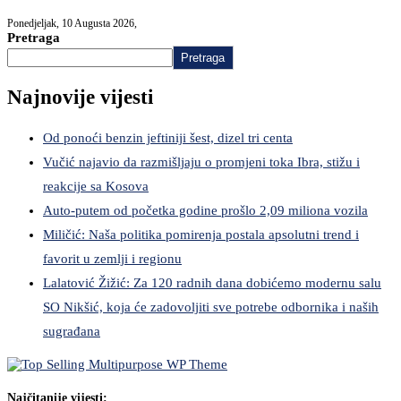
Ponedjeljak, 10 Augusta 2026,
Pretraga
Pretraga
Najnovije vijesti
Od ponoći benzin jeftiniji šest, dizel tri centa
Vučić najavio da razmišljaju o promjeni toka Ibra, stižu i
reakcije sa Kosova
Auto-putem od početka godine prošlo 2,09 miliona vozila
Miličić: Naša politika pomirenja postala apsolutni trend i
favorit u zemlji i regionu
Lalatović Žižić: Za 120 radnih dana dobićemo modernu salu
SO Nikšić, koja će zadovoljiti sve potrebe odbornika i naših
sugrađana
Najčitanije vijesti: