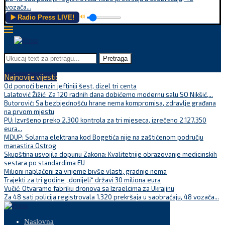
vozača...
▶️ Radio Press LIVE!
🔊
Pretraga
Najnovije vijesti:
Od ponoći benzin jeftiniji šest, dizel tri centa
Lalatović Žižić: Za 120 radnih dana dobićemo modernu salu SO Nikšić,...
Butorović: Sa bezbjednošću hrane nema kompromisa, zdravlje građana
na prvom mjestu
PU: Izvršeno preko 2.300 kontrola za tri mjeseca, izrečeno 2.127.350
eura...
MDUP: Solarna elektrana kod Bogetića nije na zaštićenom području
manastira Ostrog
Skupština usvojila dopunu Zakona: Kvalitetnije obrazovanje medicinskih
sestara po standardima EU
Milioni naplaćeni za vrijeme bivše vlasti, gradnje nema
Trajekti za tri godine „donijeli“ državi 30 miliona eura
Vučić: Otvaramo fabriku dronova sa Izraelcima za Ukrajinu
Za 48 sati policija registrovala 1.320 prekršaja u saobraćaju, 48 vozača...
Naslovna