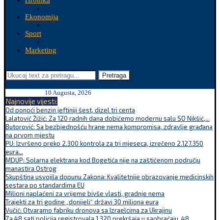
Hronika
Ekonomija
Sport
Marketing
Pretraga
10 Augusta, 2026
Najnovije vijesti:
Od ponoći benzin jeftiniji šest, dizel tri centa
Lalatović Žižić: Za 120 radnih dana dobićemo modernu salu SO Nikšić,...
Butorović: Sa bezbjednošću hrane nema kompromisa, zdravlje građana
na prvom mjestu
PU: Izvršeno preko 2.300 kontrola za tri mjeseca, izrečeno 2.127.350
eura...
MDUP: Solarna elektrana kod Bogetića nije na zaštićenom području
manastira Ostrog
Skupština usvojila dopunu Zakona: Kvalitetnije obrazovanje medicinskih
sestara po standardima EU
Milioni naplaćeni za vrijeme bivše vlasti, gradnje nema
Trajekti za tri godine „donijeli“ državi 30 miliona eura
Vučić: Otvaramo fabriku dronova sa Izraelcima za Ukrajinu
Za 48 sati policija registrovala 1.320 prekršaja u saobraćaju, 48