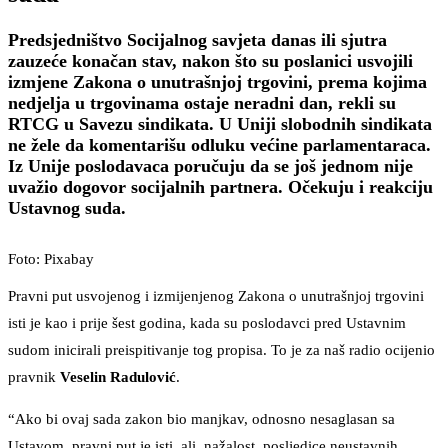
Predsjedništvo Socijalnog savjeta danas ili sjutra
zauzeće konačan stav, nakon što su poslanici usvojili
izmjene Zakona o unutrašnjoj trgovini, prema kojima
nedjelja u trgovinama ostaje neradni dan, rekli su
RTCG u Savezu sindikata. U Uniji slobodnih sindikata
ne žele da komentarišu odluku većine parlamentaraca.
Iz Unije poslodavaca poručuju da se još jednom nije
uvažio dogovor socijalnih partnera. Očekuju i reakciju
Ustavnog suda.
Foto: Pixabay
Pravni put usvojenog i izmijenjenog Zakona o unutrašnjoj trgovini
isti je kao i prije šest godina, kada su poslodavci pred Ustavnim
sudom inicirali preispitivanje tog propisa. To je za naš radio ocijenio
pravnik
Veselin Radulović
.
“Ako bi ovaj sada zakon bio manjkav, odnosno nesaglasan sa
Ustavom, pravni put je isti, ali, nažalost, posljedice neustavnih