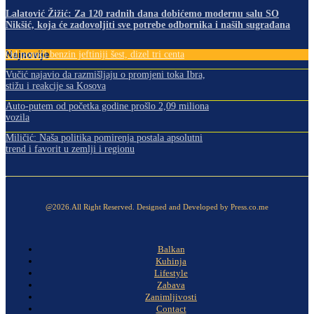
Lalatović Žižić: Za 120 radnih dana dobićemo modernu salu SO
Nikšić, koja će zadovoljiti sve potrebe odbornika i naših sugrađana
Najnovije
Od ponoći benzin jeftiniji šest, dizel tri centa
Vučić najavio da razmišljaju o promjeni toka Ibra,
stižu i reakcije sa Kosova
Auto-putem od početka godine prošlo 2,09 miliona
vozila
Miličić: Naša politika pomirenja postala apsolutni
trend i favorit u zemlji i regionu
@2026.All Right Reserved. Designed and Developed by Press.co.me
Balkan
Kuhinja
Lifestyle
Zabava
Zanimljivosti
Contact