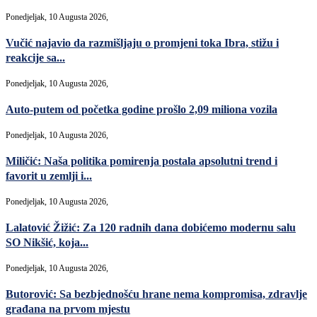
Ponedjeljak, 10 Augusta 2026,
Vučić najavio da razmišljaju o promjeni toka Ibra, stižu i
reakcije sa...
Ponedjeljak, 10 Augusta 2026,
Auto-putem od početka godine prošlo 2,09 miliona vozila
Ponedjeljak, 10 Augusta 2026,
Miličić: Naša politika pomirenja postala apsolutni trend i
favorit u zemlji i...
Ponedjeljak, 10 Augusta 2026,
Lalatović Žižić: Za 120 radnih dana dobićemo modernu salu
SO Nikšić, koja...
Ponedjeljak, 10 Augusta 2026,
Butorović: Sa bezbjednošću hrane nema kompromisa, zdravlje
građana na prvom mjestu