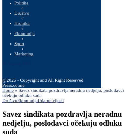
Politika
Društvo
Hronika
Ekonomija
Sport
Marketing
10 Augusta, 2026
@2025 - Copyright and All Right Reserved
Press.co.me
Home
»
Savez sindikata pozdravlja neradnu nedjelju, poslodavci
očekuju odluku suda
Društvo
Ekonomija
Udarne vijesti
Savez sindikata pozdravlja neradnu
nedjelju, poslodavci očekuju odluku
suda