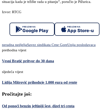
situacija kada je tržište rada u pitanju”, poručio je Pižurica.
Izvor: RTCG
PREUZMI NA
PREUZMI NA
Google Play
App Store-u
neradna nedjelja
Savez sindikata Crne Gore
Unija poslodavaca
prethodna vijest
Vesni Bratić pritvor do 30 dana
sljedeća vijest
Lidija Mitrović prihoduje 1.000 eura od rente
Pročitajte još:
Od ponoći benzin jeftiniji šest, dizel tri centa