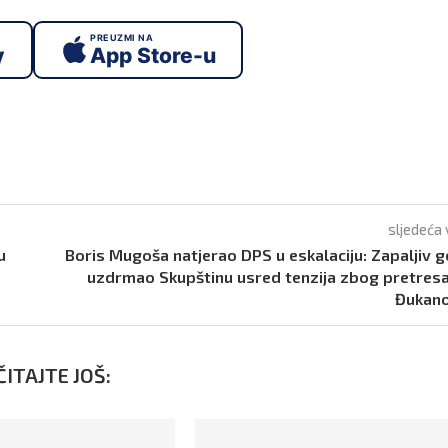
PREUZMI NA
y
App Store-u
sljedeća 
u
Boris Mugoša natjerao DPS u eskalaciju: Zapaljiv 
uzdrmao Skupštinu usred tenzija zbog pretres
Đukano
ITAJTE JOŠ: