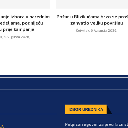
vanje izbora u narednim
Požar u Blizikućama brzo se proš
nedeljama, podnijeću
zahvatio veliku površinu
u prije kampanje
Četvrtak, 6 Augusta 2026,
ak, 6 Augusta 2026,
IZBOR UREDNIKA
Potpisan ugovor za prvu fazu 
JA