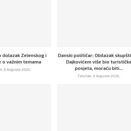
o dolazak Zelenskog i
Danski političar: Obilazak skupšt
e o važnim temama
Dajkovićem više bio turističk
posjeta, moraću biti...
ak, 6 Augusta 2026,
Četvrtak, 6 Augusta 2026,