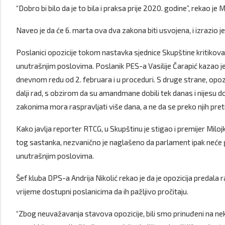
“Dobro bi bilo da je to bila i praksa prije 2020. godine”, rekao je 
Naveo je da će 6. marta ova dva zakona biti usvojena, i izrazio je
Poslanici opozicije tokom nastavka sjednice Skupštine kritikoval
unutrašnjim poslovima. Poslanik PES-a Vasilije Čarapić kazao je
dnevnom redu od 2. februara i u proceduri. S druge strane, opozi
dalji rad, s obzirom da su amandmane dobili tek danas i nijesu d
zakonima mora raspravljati više dana, a ne da se preko njih pretr
Kako javlja reporter RTCG, u Skupštinu je stigao i premijer Miloj
tog sastanka, nezvanično je naglašeno da parlament ipak neće g
unutrašnjim poslovima.
Šef kluba DPS-a Andrija Nikolić rekao je da je opozicija predala 
vrijeme dostupni poslanicima da ih pažljivo pročitaju.
“Zbog neuvažavanja stavova opozicije, bili smo prinuđeni na ne