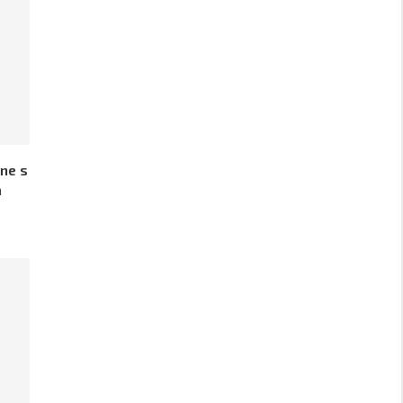
ine s
a