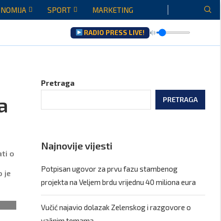
NOMIJA
SPORT
MARKETING
RADIO PRESS LIVE!
 Gore...
a
Pretraga
a
PRETRAGA
Najnovije vijesti
ti o
Potpisan ugovor za prvu fazu stambenog
 je
projekta na Veljem brdu vrijednu 40 miliona eura
Vučić najavio dolazak Zelenskog i razgovore o
važnim temama