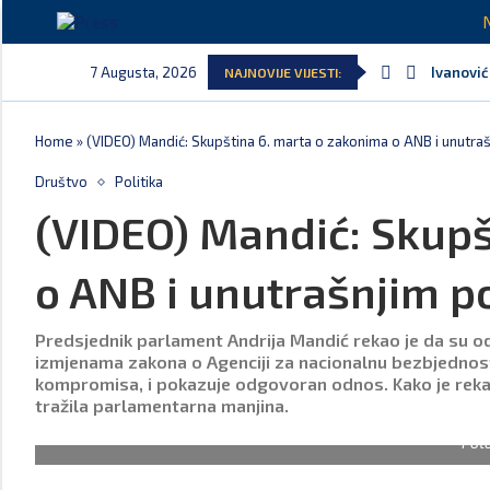
7 Augusta, 2026
Ivanović
NAJNOVIJE VIJESTI:
Spajić: 
MPNI do 
U pretho
MCP odgo
Andrić: 
Home
»
(VIDEO) Mandić: Skupština 6. marta o zakonima o ANB i unutra
Društvo
Politika
(VIDEO) Mandić: Skupš
o ANB i unutrašnjim 
Predsjednik parlament Andrija Mandić rekao je da su odl
izmjenama zakona o Agenciji za nacionalnu bezbjednost
kompromisa, i pokazuje odgovoran odnos. Kako je rekao
tražila parlamentarna manjina.
Fot