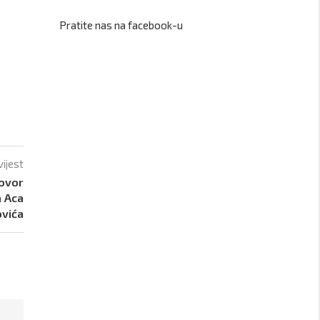
Pratite nas na facebook-u
vijest
govor
a Aca
vića