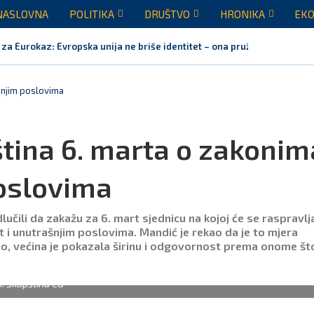
NASLOVNA
POLITIKA
DRUŠTVO
HRONIKA
EKO
 za Eurokaz: Evropska unija ne briše identitet – ona pruža...
Snažno podržavamo domaće festivale koji godinama grade identitet Crne
kraja jula realizovalo gotovo sve planirane aktivnosti
dnih pet godina: Vučić tri puta odbio da glasa Rezoluciju...
vorila Vučiću: Nedopustivo političko tumačenje litija i crkvenih pitanj
Crnoj Gori nije bilo mjesto na obilježavanju „Oluje“
šnjim poslovima
tina 6. marta o zakonim
poslovima
učili da zakažu za 6. mart sjednicu na kojoj će se raspravlja
 i unutrašnjim poslovima. Mandić je rekao da je to mjera
, većina je pokazala širinu i odgovornost prema onome što
o: Skupština CG