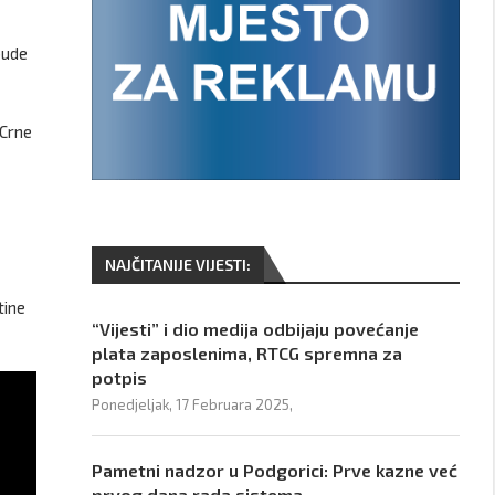
bude
 Crne
NAJČITANIJE VIJESTI:
tine
“Vijesti” i dio medija odbijaju povećanje
plata zaposlenima, RTCG spremna za
potpis
Ponedjeljak, 17 Februara 2025,
Pametni nadzor u Podgorici: Prve kazne već
prvog dana rada sistema