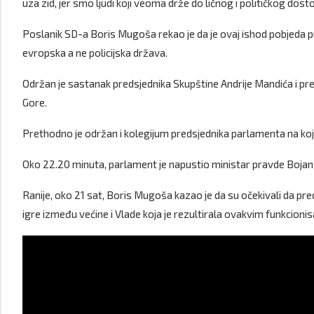
uza zid, jer smo ljudi koji veoma drže do ličnog i političkog dosto
Poslanik SD-a Boris Mugoša rekao je da je ovaj ishod pobjeda pri
evropska a ne policijska država.
Održan je sastanak predsjednika Skupštine Andrije Mandića i pre
Gore.
Prethodno je održan i kolegijum predsjednika parlamenta na ko
Oko 22.20 minuta, parlament je napustio ministar pravde Bojan 
Ranije, oko 21 sat, Boris Mugoša kazao je da su očekivali da pr
igre između većine i Vlade koja je rezultirala ovakvim funkcion