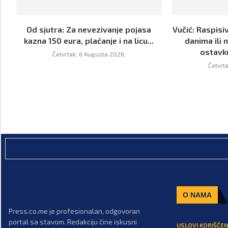
Od sjutra: Za nevezivanje pojasa
Vučić: Raspisi
kazna 150 eura, plaćanje i na licu...
danima ili 
ostavk
Četvrtak, 6 Augusta 2026,
Četvrt
O NAMA
Press.co.me je profesionalan, odgovoran
portal sa stavom. Redakciju čine iskusni
USLOVI KORIŠĆEN