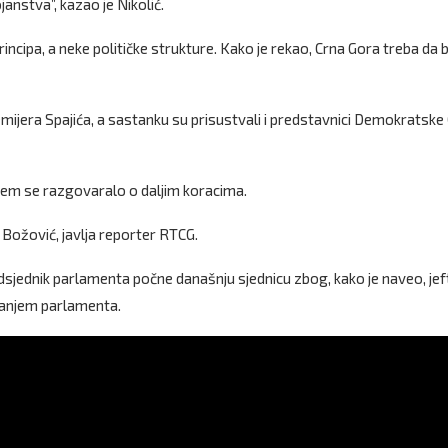
janstva”, kazao je Nikolić.
ncipa, a neke političke strukture. Kako je rekao, Crna Gora treba da 
mijera Spajića, a sastanku su prisustvali i predstavnici Demokratske
jem se razgovaralo o daljim koracima.
Božović, javlja reporter RTCG.
edsjednik parlamenta počne današnju sjednicu zbog, kako je naveo, jef
isanjem parlamenta.