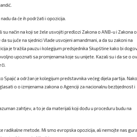
Mandić.
 nadu da će ih podržati i opozicija.
i su način na koji se žele usvojiti predlozi Zakona o ANB-u i Zakona o
 da su juče na sjednici Vlade usvojeni amandmani, a da su zakoni na
cija je tražila pauzu i kolegijum predsjednika Skupštine kako bi dogov
ovoljno upoznati sa promjenama koje su unijete. Kazali su i da se o o
či.
ko Spajić a održan je kolegijum predstavnika većeg dijela partija. Nak
lasati o o izmjenama zakona o Agenciji za nacionalnu bezbjednost i
razuman zahtjev, a to je da materijali koji dođu u proceduru budu na
ke radikalne metode. Mi smo evropska opozicija, ali nemojte nas gura