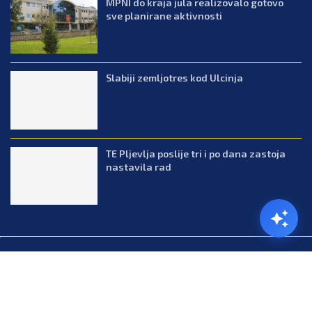
MPNI do kraja jula realizovalo gotovo
sve planirane aktivnosti
Slabiji zemljotres kod Ulcinja
TE Pljevlja poslije tri i po dana zastoja
nastavila rad
@2026.All Right Reserved. Designed and Developed by Press.co.me
Balkan
Kuhinja
Lifestyle
Zabava
Zanimljivosti
Contact