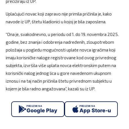
preciziraju iz UP.
Uplaćujući novac koji zapravo nije primila pričinila je, kako
navode iz UP, štetu kladionici u kojoj je bila zaposlena.
“Ona je, svakodnevno, u periodu od 1. do 19. novembra 2025.
godine, bez znanja i odobrenja nadređenih, zloupotrebom
položaja u pogledu mogućnosti uplate novca igračima koji
imaju korisničke naloge registrovane kod ovog privrednog
subjekta, izvršila više uplata novca elektronskim putem na
korisnički nalog jednog lica u gore navedenom ukupnom
iznosu i na taj način pričinila štetu privrednom subjektu u
kojem je bila radno angažovana”, kazali su iz UP.
PREUZMI NA
PREUZMI NA
Google Play
App Store-u