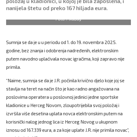
položaj u kladionici, u kojoj je bila zaposlena, i
nanijela štetu od preko 167 hiljada eura.
Foto: Pixabay
Sumnja se da je u u periodu od 1. do 19. novembra 2025.
godine, bez znanja i odobrenja nadređenih, elektronskim
putem navodno uplaćivala novac igračima, koji zapravo nije
primila.
“Naime, sumnja se da je J.R. počinila krivično djelo koje joj se
stavlja na teret na način što je kao radno angažovana na
poslovima operatera u poslovnoj jedinici jedne sportske
kladionice u Herceg Novom, zloupotrijebila svoj položaj i
izvršila više desetina uplata novca elektronskim putem na
korisnički nalog jednog lica iz Herceg Novog u ukupnom
iznosu od 167.339 eura, a za koje uplate J.R. nije primila novac”,