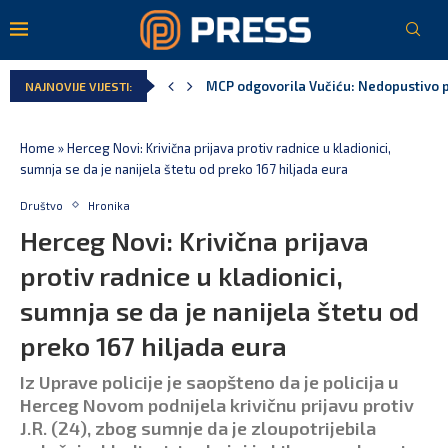
MCP odgovorila Vučiću: Nedopustivo pol
NAJNOVIJE VIJESTI:
Andrić: Crnoj Gori nije bilo mjesto na 
Spajić: Gusinje primjer sredine u kojoj
Vučić čuva Marovića do zastare pres
Poreska uprava: Za sedam mjeseci napl
Laković: Crna Gora nije dobila zvaničn
Home
»
Herceg Novi: Krivična prijava protiv radnice u kladionici,
sumnja se da je nanijela štetu od preko 167 hiljada eura
Društvo
Hronika
Herceg Novi: Krivična prijava
protiv radnice u kladionici,
sumnja se da je nanijela štetu od
preko 167 hiljada eura
Iz Uprave policije je saopšteno da je policija u
Herceg Novom podnijela krivičnu prijavu protiv
J.R. (24), zbog sumnje da je zloupotrijebila