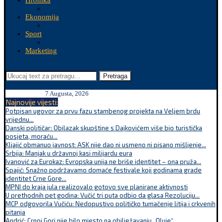
Hronika
Ekonomija
Sport
Marketing
Pretraga
7 Augusta, 2026
Najnovije vijesti:
Potpisan ugovor za prvu fazu stambenog projekta na Veljem brdu
vrijednu...
Danski političar: Obilazak skupštine s Dajkovićem više bio turistička
posjeta, moraću...
Kljajić obmanuo javnost: ASK nije dao ni usmeno ni pisano mišljenje...
Srbija: Manjak u državnoj kasi milijardu eura
Ivanović za Eurokaz: Evropska unija ne briše identitet – ona pruža...
Spajić: Snažno podržavamo domaće festivale koji godinama grade
identitet Crne Gore...
MPNI do kraja jula realizovalo gotovo sve planirane aktivnosti
U prethodnih pet godina: Vučić tri puta odbio da glasa Rezoluciju...
MCP odgovorila Vučiću: Nedopustivo političko tumačenje litija i crkvenih
pitanja
Andrić: Crnoj Gori nije bilo mjesto na obilježavanju „Oluje“