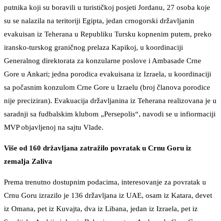
putnika koji su boravili u turističkoj posjeti Jordanu, 27 osoba koje
su se nalazila na teritoriji Egipta, jedan crnogorski državljanin
evakuisan iz Teherana u Republiku Tursku kopnenim putem, preko
iransko-turskog graničnog prelaza Kapikoj, u koordinaciji
Generalnog direktorata za konzularne poslove i Ambasade Crne
Gore u Ankari; jedna porodica evakuisana iz Izraela, u koordinaciji
sa počasnim konzulom Crne Gore u Izraelu (broj članova porodice
nije preciziran). Evakuacija državljanina iz Teherana realizovana je u
saradnji sa fudbalskim klubom „Persepolis“, navodi se u infiormaciji
MVP objavljenoj na sajtu Vlade.
Više od 160 državljana zatražilo povratak u Crnu Goru iz
zemalja Zaliva
Prema trenutno dostupnim podacima, interesovanje za povratak u
Crnu Goru izrazilo je 136 državljana iz UAE, osam iz Katara, devet
iz Omana, pet iz Kuvajta, dva iz Libana, jedan iz Izraela, pet iz