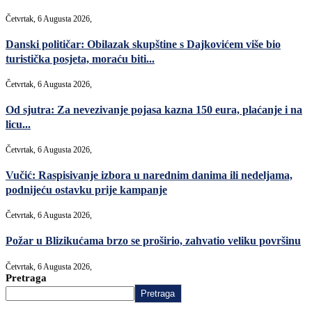
Četvrtak, 6 Augusta 2026,
Danski političar: Obilazak skupštine s Dajkovićem više bio
turistička posjeta, moraću biti...
Četvrtak, 6 Augusta 2026,
Od sjutra: Za nevezivanje pojasa kazna 150 eura, plaćanje i na
licu...
Četvrtak, 6 Augusta 2026,
Vučić: Raspisivanje izbora u narednim danima ili nedeljama,
podnijeću ostavku prije kampanje
Četvrtak, 6 Augusta 2026,
Požar u Blizikućama brzo se proširio, zahvatio veliku površinu
Četvrtak, 6 Augusta 2026,
Pretraga
Pretraga