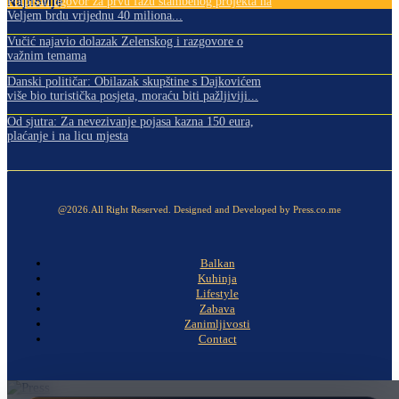
Najnovije
Potpisan ugovor za prvu fazu stambenog projekta na
Veljem brdu vrijednu 40 miliona...
Vučić najavio dolazak Zelenskog i razgovore o
važnim temama
Danski političar: Obilazak skupštine s Dajkovićem
više bio turistička posjeta, moraću biti pažljiviji...
Od sjutra: Za nevezivanje pojasa kazna 150 eura,
plaćanje i na licu mjesta
@2026.All Right Reserved. Designed and Developed by Press.co.me
Balkan
Kuhinja
Lifestyle
Zabava
Zanimljivosti
Contact