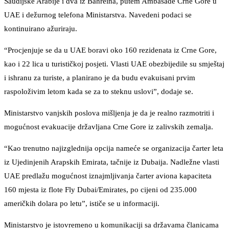
Saudijske Arabije i dva iz Bahreina, putem Ambasade Crne Gore u
UAE i dežurnog telefona Ministarstva. Navedeni podaci se
kontinuirano ažuriraju.
“Procjenjuje se da u UAE boravi oko 160 rezidenata iz Crne Gore,
kao i 22 lica u turističkoj posjeti. Vlasti UAE obezbijedile su smještaj
i ishranu za turiste, a planirano je da budu evakuisani prvim
raspoloživim letom kada se za to steknu uslovi”, dodaje se.
Ministarstvo vanjskih poslova mišljenja je da je realno razmotriti i
mogućnost evakuacije državljana Crne Gore iz zalivskih zemalja.
“Kao trenutno najizglednija opcija nameće se organizacija čarter leta
iz Ujedinjenih Arapskih Emirata, tačnije iz Dubaija. Nadležne vlasti
UAE predlažu mogućnost iznajmljivanja čarter aviona kapaciteta
160 mjesta iz flote Fly Dubai/Emirates, po cijeni od 235.000
američkih dolara po letu”, ističe se u informaciji.
Ministarstvo je istovremeno u komunikaciji sa državama članicama