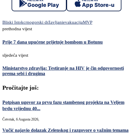
PREUZMI NA
PREUZMI NA
Google Play
App Store-u
Bliski Istok
crnogorski državljani
evakuacija
MVP
prethodna vijest
Prije 7 dana upućene prijetnje bombom u Botunu
sljedeća vijest
Ministarstvo zdravlja: Testiranje na HIV je čin odgovornosti
prema sebi i drugima
Pročitajte još:
Potpisan ugovor za prvu fazu stambenog projekta na Veljem
brdu vrijednu 40...
Četvrtak, 6 Augusta 2026,
Vučić najavio dolazak Zelenskog i razgovore o važnim temama