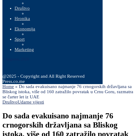
Društvo
Hronika
Ekonomija
Sport
Marketing
7 Augusta, 2026
@2025 - Copyright and All Right Reserved
Press.co.me
Home
»
Do sada evakuisano najmanje 76 crnogorskih državljana sa
Bliskog istoka, više od 160 zatražilo povratak u Crnu Goru, razmatra
se čarter let iz UAE
Društvo
Udarne vijesti
Do sada evakuisano najmanje 76
crnogorskih državljana sa Bliskog
istoka, više od 160 zatražilo povratak