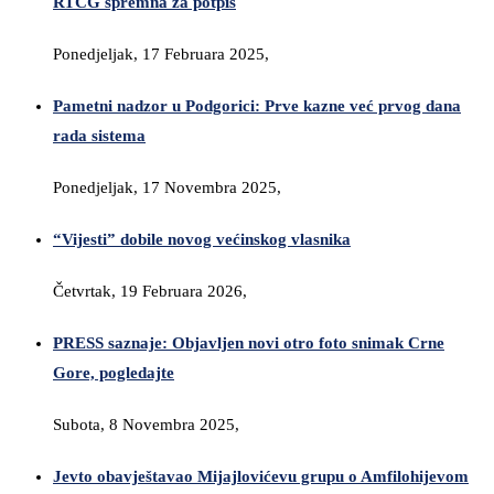
RTCG spremna za potpis
Ponedjeljak, 17 Februara 2025,
Pametni nadzor u Podgorici: Prve kazne već prvog dana
rada sistema
Ponedjeljak, 17 Novembra 2025,
“Vijesti” dobile novog većinskog vlasnika
Četvrtak, 19 Februara 2026,
PRESS saznaje: Objavljen novi otro foto snimak Crne
Gore, pogledajte
Subota, 8 Novembra 2025,
Jevto obavještavao Mijajlovićevu grupu o Amfilohijevom