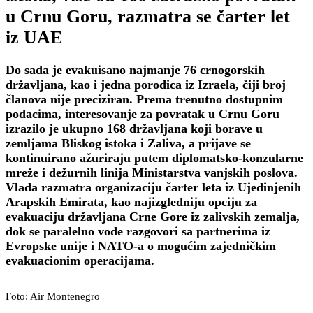
u Crnu Goru, razmatra se čarter let
iz UAE
Do sada je evakuisano najmanje 76 crnogorskih
državljana, kao i jedna porodica iz Izraela, čiji broj
članova nije preciziran. Prema trenutno dostupnim
podacima, interesovanje za povratak u Crnu Goru
izrazilo je ukupno 168 državljana koji borave u
zemljama Bliskog istoka i Zaliva, a prijave se
kontinuirano ažuriraju putem diplomatsko-konzularne
mreže i dežurnih linija Ministarstva vanjskih poslova.
Vlada razmatra organizaciju čarter leta iz Ujedinjenih
Arapskih Emirata, kao najizgledniju opciju za
evakuaciju državljana Crne Gore iz zalivskih zemalja,
dok se paralelno vode razgovori sa partnerima iz
Evropske unije i NATO-a o mogućim zajedničkim
evakuacionim operacijama.
Foto: Air Montenegro