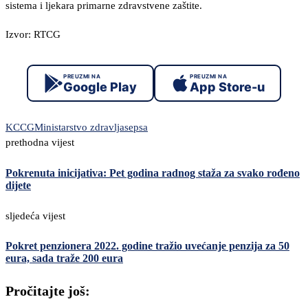
sistema i ljekara primarne zdravstvene zaštite.
Izvor: RTCG
PREUZMI NA
PREUZMI NA
Google Play
App Store-u
KCCG
Ministarstvo zdravlja
sepsa
prethodna vijest
Pokrenuta inicijativa: Pet godina radnog staža za svako rođeno
dijete
sljedeća vijest
Pokret penzionera 2022. godine tražio uvećanje penzija za 50
eura, sada traže 200 eura
Pročitajte još: