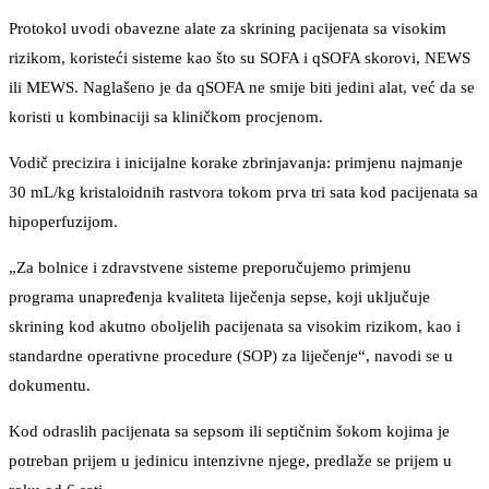
Protokol uvodi obavezne alate za skrining pacijenata sa visokim
rizikom, koristeći sisteme kao što su SOFA i qSOFA skorovi, NEWS
ili MEWS. Naglašeno je da qSOFA ne smije biti jedini alat, već da se
koristi u kombinaciji sa kliničkom procjenom.
Vodič precizira i inicijalne korake zbrinjavanja: primjenu najmanje
30 mL/kg kristaloidnih rastvora tokom prva tri sata kod pacijenata sa
hipoperfuzijom.
„Za bolnice i zdravstvene sisteme preporučujemo primjenu
programa unapređenja kvaliteta liječenja sepse, koji uključuje
skrining kod akutno oboljelih pacijenata sa visokim rizikom, kao i
standardne operativne procedure (SOP) za liječenje“, navodi se u
dokumentu.
Kod odraslih pacijenata sa sepsom ili septičnim šokom kojima je
potreban prijem u jedinicu intenzivne njege, predlaže se prijem u