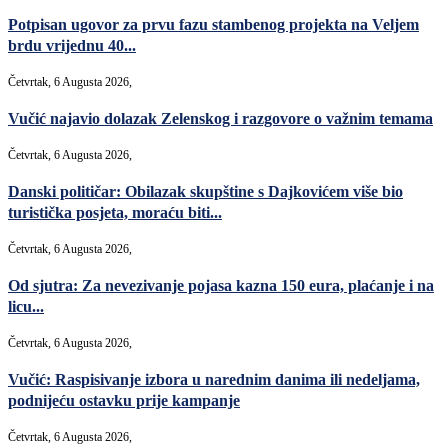
Potpisan ugovor za prvu fazu stambenog projekta na Veljem
brdu vrijednu 40...
Četvrtak, 6 Augusta 2026,
Vučić najavio dolazak Zelenskog i razgovore o važnim temama
Četvrtak, 6 Augusta 2026,
Danski političar: Obilazak skupštine s Dajkovićem više bio
turistička posjeta, moraću biti...
Četvrtak, 6 Augusta 2026,
Od sjutra: Za nevezivanje pojasa kazna 150 eura, plaćanje i na
licu...
Četvrtak, 6 Augusta 2026,
Vučić: Raspisivanje izbora u narednim danima ili nedeljama,
podnijeću ostavku prije kampanje
Četvrtak, 6 Augusta 2026,