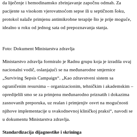
da liječenje i hemodinamsko zbrinjavanje započnu odmah. Za
pacijente sa visokom vjerovatnoćom sepse ili u septičnom šoku,
protokol nalaže primjenu antimikrobne terapije što je prije moguće,
idealno u roku od jednog sata od prepoznavanja stanja.
Foto: Dokument Ministarstva zdravlja
Ministarstvo zdravlja formiralo je Radnu grupu koja je izradila ovaj
nacionalni vodič, oslanjajući se na međunarodne smjernice
„Surviving Sepsis Campaign“. „Kao zdravstveni sistem sa
ograničenim resursima – organizacionim, tehničkim i akademskim –
opredijelili smo se za primjenu međunarodno priznatih i dokazima
zasnovanih preporuka, uz realan i primjenjiv osvrt na mogućnosti
njihove implementacije u svakodnevnoj kliničkoj praksi“, navodi se
u dokumentu Ministarstva zdravlja.
Standardizacija dijagnostike i skrininga