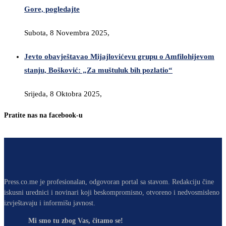
Gore, pogledajte
Subota, 8 Novembra 2025,
Jevto obavještavao Mijajlovićevu grupu o Amfilohijevom
stanju, Bošković: „Za muštuluk bih pozlatio“
Srijeda, 8 Oktobra 2025,
Pratite nas na facebook-u
Press.co.me je profesionalan, odgovoran portal sa stavom. Redakciju čine
iskusni urednici i novinari koji beskompromisno, otvoreno i nedvosmisleno
izvještavaju i informišu javnost.
Mi smo tu zbog Vas, čitamo se!