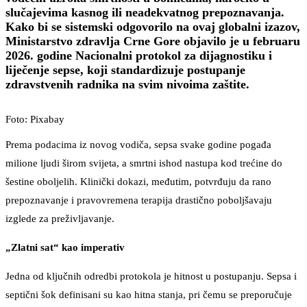
slučajevima kasnog ili neadekvatnog prepoznavanja.
Kako bi se sistemski odgovorilo na ovaj globalni izazov,
Ministarstvo zdravlja Crne Gore objavilo je u februaru
2026. godine Nacionalni protokol za dijagnostiku i
liječenje sepse, koji standardizuje postupanje
zdravstvenih radnika na svim nivoima zaštite.
Foto: Pixabay
Prema podacima iz novog vodiča, sepsa svake godine pogađa
milione ljudi širom svijeta, a smrtni ishod nastupa kod trećine do
šestine oboljelih. Klinički dokazi, međutim, potvrđuju da rano
prepoznavanje i pravovremena terapija drastično poboljšavaju
izglede za preživljavanje.
„Zlatni sat“ kao imperativ
Jedna od ključnih odredbi protokola je hitnost u postupanju. Sepsa i
septični šok definisani su kao hitna stanja, pri čemu se preporučuje