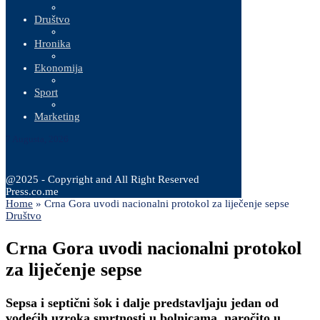
Društvo
Hronika
Ekonomija
Sport
Marketing
7 Augusta, 2026
@2025 - Copyright and All Right Reserved
Press.co.me
Home
»
Crna Gora uvodi nacionalni protokol za liječenje sepse
Društvo
Crna Gora uvodi nacionalni protokol
za liječenje sepse
Sepsa i septični šok i dalje predstavljaju jedan od
vodećih uzroka smrtnosti u bolnicama, naročito u