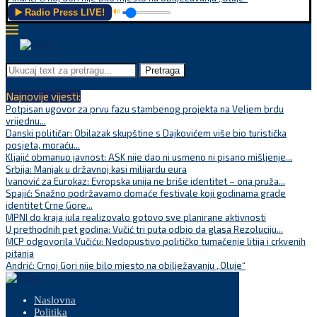
▶️ Radio Press LIVE!
🔊
Pretraga
Najnovije vijesti:
Potpisan ugovor za prvu fazu stambenog projekta na Veljem brdu
vrijednu...
Danski političar: Obilazak skupštine s Dajkovićem više bio turistička
posjeta, moraću...
Kljajić obmanuo javnost: ASK nije dao ni usmeno ni pisano mišljenje...
Srbija: Manjak u državnoj kasi milijardu eura
Ivanović za Eurokaz: Evropska unija ne briše identitet – ona pruža...
Spajić: Snažno podržavamo domaće festivale koji godinama grade
identitet Crne Gore...
MPNI do kraja jula realizovalo gotovo sve planirane aktivnosti
U prethodnih pet godina: Vučić tri puta odbio da glasa Rezoluciju...
MCP odgovorila Vučiću: Nedopustivo političko tumačenje litija i crkvenih
pitanja
Andrić: Crnoj Gori nije bilo mjesto na obilježavanju „Oluje“
Naslovna
Politika