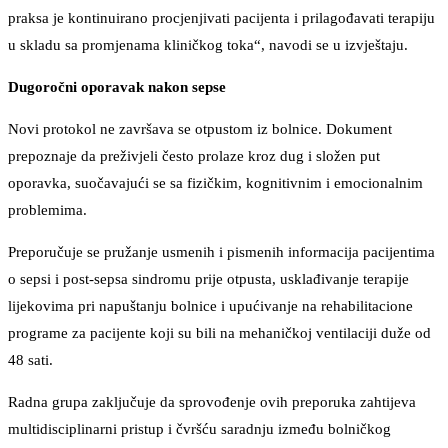
praksa je kontinuirano procjenjivati pacijenta i prilagođavati terapiju
u skladu sa promjenama kliničkog toka“, navodi se u izvještaju.
Dugoročni oporavak nakon sepse
Novi protokol ne završava se otpustom iz bolnice. Dokument
prepoznaje da preživjeli često prolaze kroz dug i složen put
oporavka, suočavajući se sa fizičkim, kognitivnim i emocionalnim
problemima.
Preporučuje se pružanje usmenih i pismenih informacija pacijentima
o sepsi i post-sepsa sindromu prije otpusta, usklađivanje terapije
lijekovima pri napuštanju bolnice i upućivanje na rehabilitacione
programe za pacijente koji su bili na mehaničkoj ventilaciji duže od
48 sati.
Radna grupa zaključuje da sprovođenje ovih preporuka zahtijeva
multidisciplinarni pristup i čvršću saradnju između bolničkog