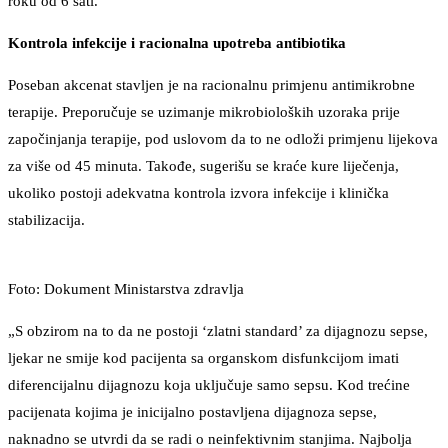
roku od 6 sati.
Kontrola infekcije i racionalna upotreba antibiotika
Poseban akcenat stavljen je na racionalnu primjenu antimikrobne
terapije. Preporučuje se uzimanje mikrobioloških uzoraka prije
započinjanja terapije, pod uslovom da to ne odloži primjenu lijekova
za više od 45 minuta. Takođe, sugerišu se kraće kure liječenja,
ukoliko postoji adekvatna kontrola izvora infekcije i klinička
stabilizacija.
Foto: Dokument Ministarstva zdravlja
„S obzirom na to da ne postoji ‘zlatni standard’ za dijagnozu sepse,
ljekar ne smije kod pacijenta sa organskom disfunkcijom imati
diferencijalnu dijagnozu koja uključuje samo sepsu. Kod trećine
pacijenata kojima je inicijalno postavljena dijagnoza sepse,
naknadno se utvrdi da se radi o neinfektivnim stanjima. Najbolja