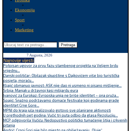
Hronika
Ekonomija
Sport
Marketing
Pretraga
7 Augusta, 2026
Najnovije vijesti:
Potpisan ugovor za prvu fazu stambenog projekta na Veljem brdu
vrijednu...
Danski političar: Obilazak skupštine s Dajkovićem više bio turistička
posjeta, moraću...
Kljajić obmanuo javnost: ASK nije dao ni usmeno ni pisano mišljenje...
Srbija: Manjak u državnoj kasi milijardu eura
Ivanović za Eurokaz: Evropska unija ne briše identitet – ona pruža...
Spajić: Snažno podržavamo domaće festivale koji godinama grade
identitet Crne Gore...
MPNI do kraja jula realizovalo gotovo sve planirane aktivnosti
U prethodnih pet godina: Vučić tri puta odbio da glasa Rezoluciju...
MCP odgovorila Vučiću: Nedopustivo političko tumačenje litija i crkvenih
pitanja
Andrić: Crnoj Gori nije bilo mjesto na obilježavanju „Oluje“