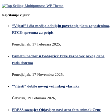
Najčitanije vijesti:
“Vijesti” i dio medija odbijaju povećanje plata zaposlenima,
RTCG spremna za potpis
Ponedjeljak, 17 Februara 2025,
Pametni nadzor u Podgorici: Prve kazne već prvog dana
rada sistema
Ponedjeljak, 17 Novembra 2025,
“Vijesti” dobile novog većinskog vlasnika
Četvrtak, 19 Februara 2026,
PRESS saznaje: Objavljen novi otro foto snimak Crne