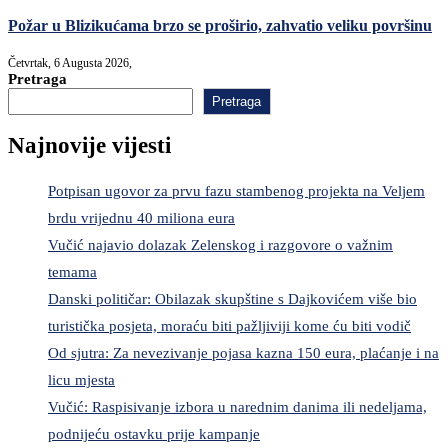
Požar u Blizikućama brzo se proširio, zahvatio veliku površinu
Četvrtak, 6 Augusta 2026,
Pretraga
Pretraga
Najnovije vijesti
Potpisan ugovor za prvu fazu stambenog projekta na Veljem
brdu vrijednu 40 miliona eura
Vučić najavio dolazak Zelenskog i razgovore o važnim
temama
Danski političar: Obilazak skupštine s Dajkovićem više bio
turistička posjeta, moraću biti pažljiviji kome ću biti vodič
Od sjutra: Za nevezivanje pojasa kazna 150 eura, plaćanje i na
licu mjesta
Vučić: Raspisivanje izbora u narednim danima ili nedeljama,
podnijeću ostavku prije kampanje