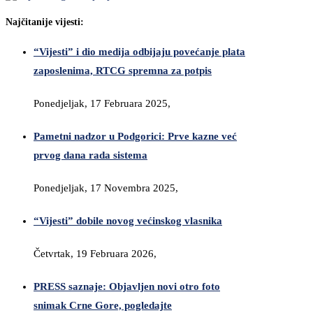
Najčitanije vijesti:
“Vijesti” i dio medija odbijaju povećanje plata
zaposlenima, RTCG spremna za potpis
Ponedjeljak, 17 Februara 2025,
Pametni nadzor u Podgorici: Prve kazne već
prvog dana rada sistema
Ponedjeljak, 17 Novembra 2025,
“Vijesti” dobile novog većinskog vlasnika
Četvrtak, 19 Februara 2026,
PRESS saznaje: Objavljen novi otro foto
snimak Crne Gore, pogledajte