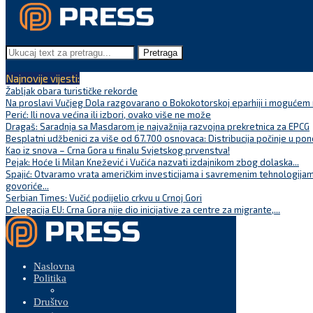
Pretraga
Najnovije vijesti:
Žabljak obara turističke rekorde
Na proslavi Vučjeg Dola razgovarano o Bokokotorskoj eparhiji i mogućem r
Perić: Ili nova većina ili izbori, ovako više ne može
Dragaš: Saradnja sa Masdarom je najvažnija razvojna prekretnica za EPCG
Besplatni udžbenici za više od 67.700 osnovaca: Distribucija počinje u pon
Kao iz snova – Crna Gora u finalu Svjetskog prvenstva!
Pejak: Hoće li Milan Knežević i Vučića nazvati izdajnikom zbog dolaska...
Spajić: Otvaramo vrata američkim investicijama i savremenim tehnologijam
govoriće...
Serbian Times: Vučić podijelio crkvu u Crnoj Gori
Delegacija EU: Crna Gora nije dio inicijative za centre za migrante,...
Naslovna
Politika
Društvo