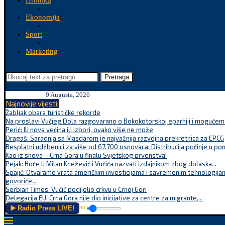
Hronika
Ekonomija
Sport
Marketing
Pretraga
9 Augusta, 2026
Najnovije vijesti:
Žabljak obara turističke rekorde
Na proslavi Vučjeg Dola razgovarano o Bokokotorskoj eparhiji i mogućem r
Perić: Ili nova većina ili izbori, ovako više ne može
Dragaš: Saradnja sa Masdarom je najvažnija razvojna prekretnica za EPCG
Besplatni udžbenici za više od 67.700 osnovaca: Distribucija počinje u po
Kao iz snova – Crna Gora u finalu Svjetskog prvenstva!
Pejak: Hoće li Milan Knežević i Vučića nazvati izdajnikom zbog dolaska...
Spajić: Otvaramo vrata američkim investicijama i savremenim tehnologijam
govoriće...
Serbian Times: Vučić podijelio crkvu u Crnoj Gori
Delegacija EU: Crna Gora nije dio inicijative za centre za migrante,...
▶️ Radio Press LIVE!
🔊