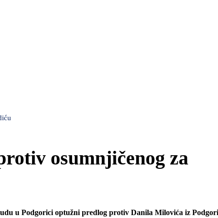
diću
protiv osumnjičenog za
udu u Podgorici optužni predlog protiv Danila Milovića iz Podgori