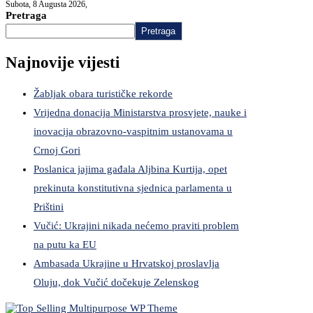
Subota, 8 Augusta 2026,
Pretraga
Pretraga
Najnovije vijesti
Žabljak obara turističke rekorde
Vrijedna donacija Ministarstva prosvjete, nauke i
inovacija obrazovno-vaspitnim ustanovama u
Crnoj Gori
Poslanica jajima gađala Aljbina Kurtija, opet
prekinuta konstitutivna sjednica parlamenta u
Prištini
Vučić: Ukrajini nikada nećemo praviti problem
na putu ka EU
Ambasada Ukrajine u Hrvatskoj proslavlja
Oluju, dok Vučić dočekuje Zelenskog