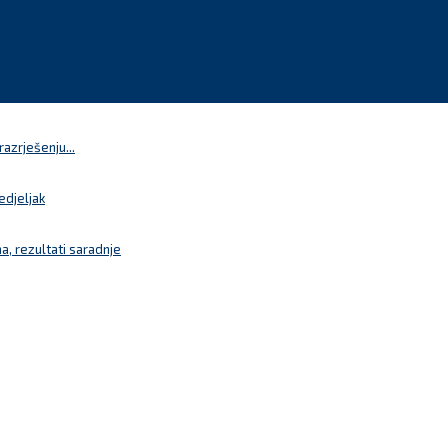
azrješenju...
edjeljak
a, rezultati saradnje