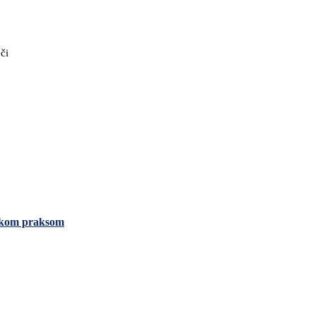
či
dskom praksom