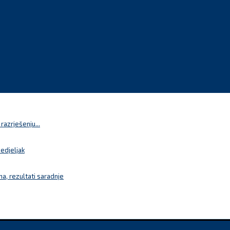
azrješenju...
nedjeljak
a, rezultati saradnje