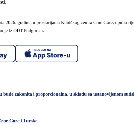
ti.
ta 2026. godine, u prostorijama Kliničkog centra Crne Gore, uputio rije
no je iz ODT Podgorica.
PREUZMI NA
lay
App Store-u
 bude zakonita i proporcionalna, u skladu sa ustanovljenom su
Crne Gore i Turske