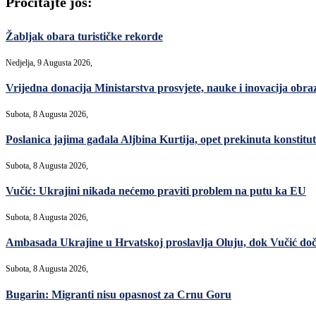
Pročitajte još:
Žabljak obara turističke rekorde
Nedjelja, 9 Augusta 2026,
Vrijedna donacija Ministarstva prosvjete, nauke i inovacija ob
Subota, 8 Augusta 2026,
Poslanica jajima gađala Aljbina Kurtija, opet prekinuta konstitut
Subota, 8 Augusta 2026,
Vučić: Ukrajini nikada nećemo praviti problem na putu ka EU
Subota, 8 Augusta 2026,
Ambasada Ukrajine u Hrvatskoj proslavlja Oluju, dok Vučić do
Subota, 8 Augusta 2026,
Bugarin: Migranti nisu opasnost za Crnu Goru