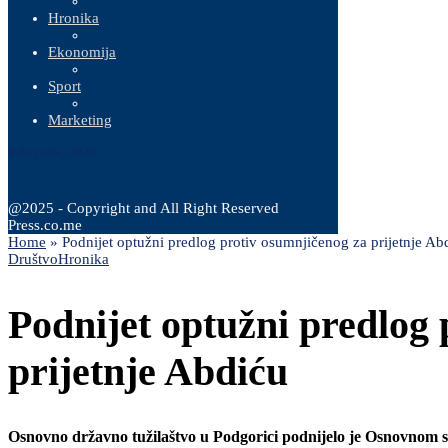
Hronika
Ekonomija
Sport
Marketing
9 Augusta, 2026
@2025 - Copyright and All Right Reserved
Press.co.me
Home
»
Podnijet optužni predlog protiv osumnjičenog za prijetnje Ab
Društvo
Hronika
Podnijet optužni predlog 
prijetnje Abdiću
Osnovno državno tužilaštvo u Podgorici podnijelo je Osnovnom s