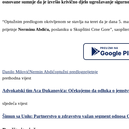
osnovane sumnje da je izvršio krivično djelo ugrožavanje sigurnos
“Optužnim predlogom okrivljenom se stavlja na teret da je dana 5. mar
prijetnje
Nerminu Abdiću,
poslaniku u Skupštini Crne Gore”, saopšte
PREUZMI NA
Google P
Danilo Milović
Nermin Abdić
optužni predlog
prijetnje
prethodna vijest
Advokatski tim Aca Đukanovića: Očekujemo da odluka o jemstvu
sljedeća vijest
Šimun sa Unlu: Partnerstvo u zdravstvu važan segment odnosa 