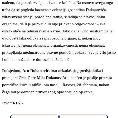
nađeno, da je nedozvoljeno i zna se količina.Na osnovu svega toga
treba da se pogleda kaznena evidencija gospodina Đukanovića,
zdravstveno stanje, porodično stanje, saradnja sa pravosudnim
organima, da li je prihvatio ili nije prihvatio odgovornost – sve
ostalo utiče na odmjeravanje kazne. Tako da ja lično smatram da je
ovo dosta laka odluka za pravosudne organe, iz nekog mog
iskustva, jer nema elemenata organizovanosti, nema elemenata
prikupljanja međunarodne pravne pomoći i dokaza. Sve je vrlo jasno
i odluka može da se donese”, kaže Lakić.
Podsjetimo,
Aco Đukanović
, brat nekadašnjeg predsjednika i
premijera Crne Gore
Mila Đukanovića
, uhapšen je poslije pretresa
porodične kuće u nikšićkom naselju Rastoci, 28. februara, nakon
čega mu je određen pritvor zbog opasnosti od bjekstva.
Izvor: RTNK