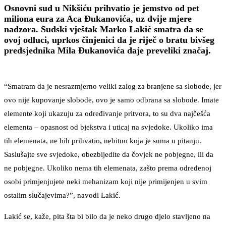
Osnovni sud u Nikšiću prihvatio je jemstvo od pet
miliona eura za Aca Đukanovića, uz dvije mjere
nadzora. Sudski vještak Marko Lakić smatra da se
ovoj odluci, uprkos činjenici da je riječ o bratu bivšeg
predsjednika Mila Đukanovića daje preveliki značaj.
“Smatram da je nesrazmjerno veliki zalog za branjene sa slobode, jer
ovo nije kupovanje slobode, ovo je samo odbrana sa slobode. Imate
elemente koji ukazuju za određivanje pritvora, to su dva najčešća
elementa – opasnost od bjekstva i uticaj na svjedoke. Ukoliko ima
tih elemenata, ne bih prihvatio, nebitno koja je suma u pitanju.
Saslušajte sve svjedoke, obezbijedite da čovjek ne pobjegne, ili da
ne pobjegne. Ukoliko nema tih elemenata, zašto prema određenoj
osobi primjenjujete neki mehanizam koji nije primijenjen u svim
ostalim slučajevima?”, navodi Lakić.
Lakić se, kaže, pita šta bi bilo da je neko drugo djelo stavljeno na