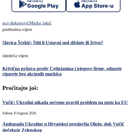
PREUZMI NA
PREUZMI NA
Google Play
App Store-u
aco đukanović
Marko lakić
prethodna vijest
Slavica Šćekić: Štiti li Ustavni sud dželate ili žrtvu?
sljedeća vijest
Krivična prijava protiv Cetinjanina i njegove firme, oduzete
cigarete bez akciznih markica
Pročitajte još:
Vučić: Ukrajini nikada nećemo praviti problem na putu ka EU
Subota, 8 Augusta 2026,
Ambasada Ukrajine u Hrvatskoj proslavlja Oluju, dok Vučić
dočekuje Zelenskog