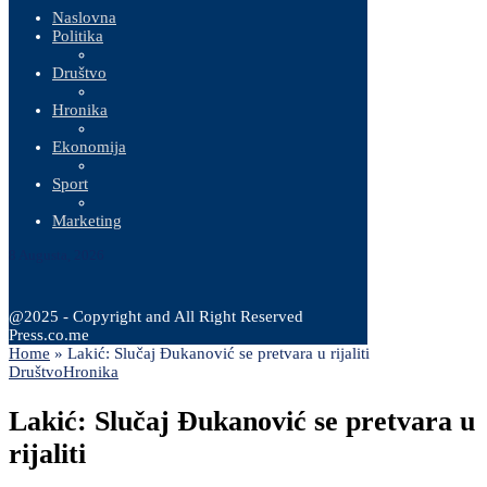
Naslovna
Politika
Društvo
Hronika
Ekonomija
Sport
Marketing
8 Augusta, 2026
@2025 - Copyright and All Right Reserved
Press.co.me
Home
»
Lakić: Slučaj Đukanović se pretvara u rijaliti
Društvo
Hronika
Lakić: Slučaj Đukanović se pretvara u
rijaliti