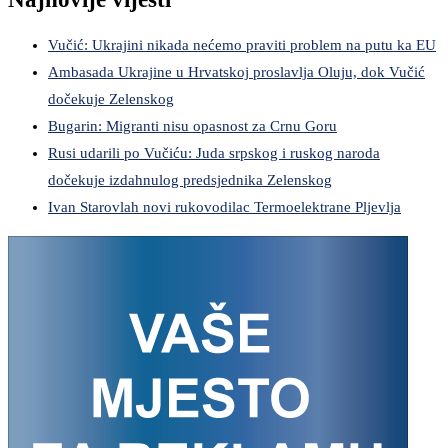
Vučić: Ukrajini nikada nećemo praviti problem na putu ka EU
Ambasada Ukrajine u Hrvatskoj proslavlja Oluju, dok Vučić
dočekuje Zelenskog
Bugarin: Migranti nisu opasnost za Crnu Goru
Rusi udarili po Vučiću: Juda srpskog i ruskog naroda
dočekuje izdahnulog predsjednika Zelenskog
Ivan Starovlah novi rukovodilac Termoelektrane Pljevlja