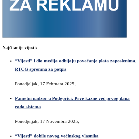
Najčitanije vijesti:
“Vijesti” i dio medija odbijaju povećanje plata zaposlenima,
RTCG spremna za potpis
Ponedjeljak, 17 Februara 2025,
Pametni nadzor u Podgorici: Prve kazne već prvog dana
rada sistema
Ponedjeljak, 17 Novembra 2025,
“Vijesti” dobile novog većinskog vlasnika