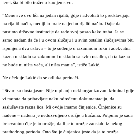
teret, šta bi bilo traženo kao jemstvo.
“Mene sve ovo liči na jedan rijaliti, gdje i advokati to predstavljaju
na rijaliti način, mediji to prate na jedan rijaliti način. Dajte da
pustimo državne institucije da rade svoj posao kako treba. Ja se
samo nadam da će i u ovom slučaju i u svim ostalim slučajevima biti
ispunjena dva uslova – to je suđenje u razumnom roku i adekvatna
kazna u skladu sa zakonom i u skladu sa svim ostalim, da ta kazna
ne bude ni ništa veća, ali ništa manja”, ističe Lakić.
Ne očekuje Lakić da se odluka preinači.
“Stvari su dosta jasne. Nije u pitanju neki organizovani kriminal gdje
vi morate da pribavljate neku određenu dokumentaciju, da
saslušavate razna lica. Mi ovdje imamo činjenice. Činjenice su
nađene – nađeno je nedozvoljeno oružje u kućama. Potpuno je sada
irelevantno čije je to oružje, da li je to oružje zaostalo iz nekog
prethodnog perioda. Ono što je činjenica jeste da je to oružje