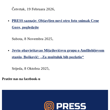
Četvrtak, 19 Februara 2026,
PRESS saznaje: Objavljen novi otro foto snimak Crne
Gore, pogledajte
Subota, 8 Novembra 2025,
Jevto obavještavao Mijajlovićevu grupu o Amfilohijevom
stanju, Bošković: „Za muštuluk bih pozlatio“
Srijeda, 8 Oktobra 2025,
Pratite nas na facebook-u