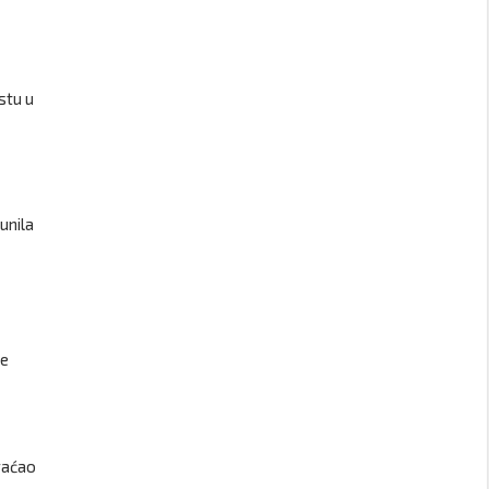
stu u
unila
de
raćao