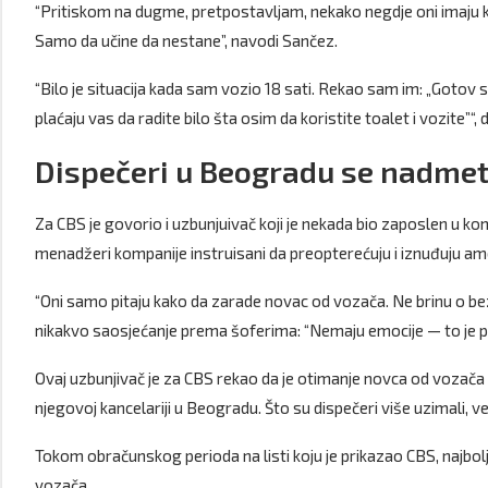
“Pritiskom na dugme, pretpostavljam, nekako negdje oni imaju 
Samo da učine da nestane”, navodi Sančez.
“Bilo je situacija kada sam vozio 18 sati. Rekao sam im: „Gotov s
plaćaju vas da radite bilo šta osim da koristite toalet i vozite”“, 
Dispečeri u Beogradu se nadmeta
Za CBS je govorio i uzbunjuivač koji je nekada bio zaposlen u kom
menadžeri kompanije instruisani da preopterećuju i iznuđuju 
“Oni samo pitaju kako da zarade novac od vozača. Ne brinu o be
nikakvo saosjećanje prema šoferima: “Nemaju emocije — to je p
Ovaj uzbunjivač je za CBS rekao da je otimanje novca od vozača p
njegovoj kancelariji u Beogradu. Što su dispečeri više uzimali, već
Tokom obračunskog perioda na listi koju je prikazao CBS, najbol
vozača.