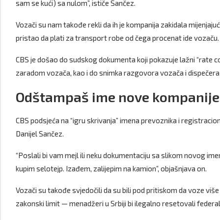
sam se kući) sa nulom”, ističe Sančez.
Vozači su nam takođe rekli da ih je kompanija zakidala mijenjajući
pristao da plati za transport robe od čega procenat ide vozaču.
CBS je došao do sudskog dokumenta koji pokazuje lažni “rate c
zaradom vozača, kao i do snimka razgovora vozača i dispečera
Odštampaš ime nove kompanije i
CBS podsjeća na “igru skrivanja” imena prevoznika i registracioni
Danijel Sančez.
“Poslali bi vam mejl ili neku dokumentaciju sa slikom novog ime
kupim selotejp. Izađem, zalijepim na kamion”, objašnjava on.
Vozači su takođe svjedočili da su bili pod pritiskom da voze više
zakonski limit — menadžeri u Srbiji bi ilegalno resetovali feder