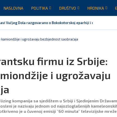
NASLOVNA
POLITIKA
DRUŠTVO
HRONIKA
avi Vučjeg Dola razgovarano o Bokokotorskoj eparhiji i mogućem razrje
čke kamiondžije i ugrožavaju bezbjednost saobraćaja
ntsku firmu iz Srbije:
amiondžije i ugrožavaju
ja
lizing kompanija sa sjedištem u Srbiji i Sjedinjenim Državam
posleni je nazivaju jednom od najozloglašenijih kameleonski
iveno je u čuvenoj emisiji "60 minuta" televizijske mreže