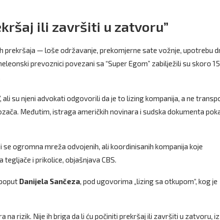
ekršaj ili završiti u zatvoru”
h prekršaja — loše održavanje, prekomjerne sate vožnje, upotrebu 
leonski prevoznici povezani sa “Super Egom” zabilježili su skoro 1
.
 ali su njeni advokati odgovorili da je to lizing kompanija, a ne trans
vozača. Međutim, istraga američkih novinara i sudska dokumenta pok
azi se ogromna mreža odvojenih, ali koordinisanih kompanija koje
 tegljače i prikolice, objašnjava CBS.
 poput
Danijela Sančeza
, pod ugovorima „lizing sa otkupom“, kog je
 rizik. Nije ih briga da li ću počiniti prekršaj ili završiti u zatvoru, iz