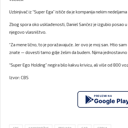
Uzbinjivač iz “Super Ega” ističe da je kompanija nekim nedeljama
Zbog spora oko usklađenosti, Daniel Sančez je izgubio posao u 
njegovo vlasništvo.
“Za mene lično, to je poražavajuće. Jer ovo je moj san. Htio s
znate — dovesti tamo gdje želim da budem. Njima jednostavno nije 
“Super Ego Holding” negira bilo kakvu krivicu, ali više od 800 v
Izvor: CBS
PREUZMI NA
Google Pla