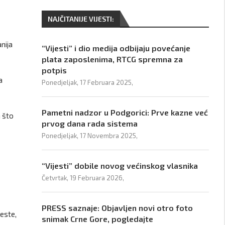
NAJČITANIJE VIJESTI:
nija
“Vijesti” i dio medija odbijaju povećanje
plata zaposlenima, RTCG spremna za
potpis
a
Ponedjeljak, 17 Februara 2025,
Pametni nadzor u Podgorici: Prve kazne već
 što
prvog dana rada sistema
Ponedjeljak, 17 Novembra 2025,
“Vijesti” dobile novog većinskog vlasnika
Četvrtak, 19 Februara 2026,
PRESS saznaje: Objavljen novi otro foto
jeste,
snimak Crne Gore, pogledajte