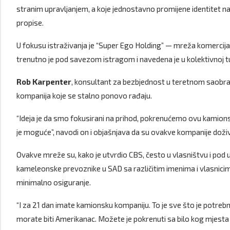
stranim upravljanjem, a koje jednostavno promijene identitet na
propise.
U fokusu istraživanja je “Super Ego Holding” — mreža komercijaln
trenutno je pod savezom istragom i navedena je u kolektivnoj tuž
Rob Karpenter
, konsultant za bezbjednost u teretnom saobra
kompanija koje se stalno ponovo rađaju.
“Ideja je da smo fokusirani na prihod, pokrenućemo ovu kamion
je moguće”, navodi on i objašnjava da su ovakve kompanije doži
Ovakve mreže su, kako je utvrdio CBS, često u vlasništvu i pod up
kameleonske prevoznike u SAD sa različitim imenima i vlasnicim
minimalno osiguranje.
“I za 21 dan imate kamionsku kompaniju. To je sve što je potreb
morate biti Amerikanac. Možete je pokrenuti sa bilo kog mjesta u 