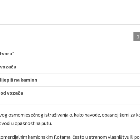
zatvoru”
a vozača
ijepiš na kamion
i od vozača
 svog osmomjesečnog istraživanja o, kako navode, opasnoj šemi za k
ovodi u opasnost na putu.
omercijalnim kamionskim flotama, često u stranom vlasništvu ili p