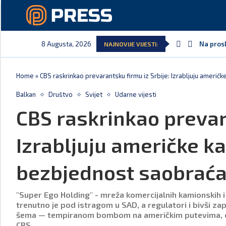
8 Augusta, 2026
Na prosl
NAJNOVIJE VIJESTI:
Home
»
CBS raskrinkao prevarantsku firmu iz Srbije: Izrabljuju ameri
Balkan
Društvo
Svijet
Udarne vijesti
CBS raskrinkao prevara
Izrabljuju američke k
bezbjednost saobraća
"Super Ego Holding" - mreža komercijalnih kamionskih i 
trenutno je pod istragom u SAD, a regulatori i bivši za
šema — tempiranom bombom na američkim putevima, otkr
CBS.