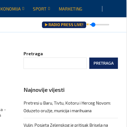
EKONOMIJA
SPORT
MARKETING
▶️ RADIO PRESS LIVE!
🔊
šenju...
Pretraga
PRETRAGA
Najnovije vijesti
Pretresi u Baru, Tivtu, Kotoru i Herceg Novom:
a -
Oduzeto oružje, municija i marihuana
h
Vulin: Posjeta Zelenskog je pritisak Brisela na