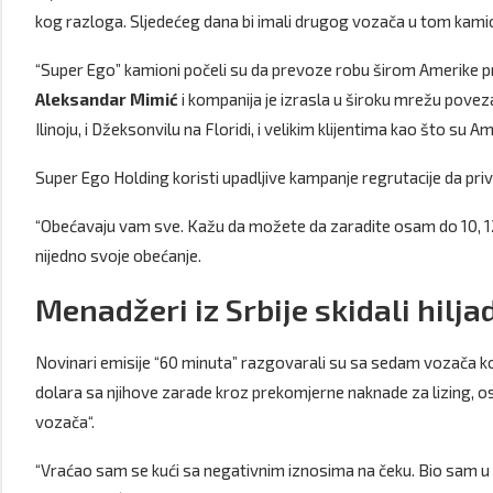
kog razloga. Sljedećeg dana bi imali drugog vozača u tom kamion
“Super Ego” kamioni počeli su da prevoze robu širom Amerike pr
Aleksandar Mimić
i kompanija je izrasla u široku mrežu povez
Ilinoju, i Džeksonvilu na Floridi, i velikim klijentima kao što su
Super Ego Holding koristi upadljive kampanje regrutacije da priv
“Obećavaju vam sve. Kažu da možete da zaradite osam do 10, 12 hi
nijedno svoje obećanje.
Menadžeri iz Srbije skidali hilj
Novinari emisije “60 minuta” razgovarali su sa sedam vozača koji 
dolara sa njihove zarade kroz prekomjerne naknade za lizing, o
vozača“.
“Vraćao sam se kući sa negativnim iznosima na čeku. Bio sam u