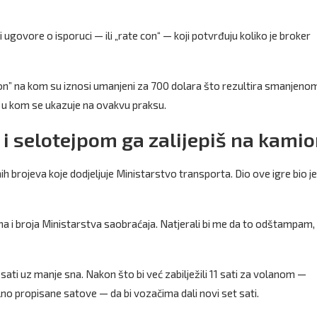
 ugovore o isporuci — ili „rate con“ — koji potvrđuju koliko je broker
on” na kom su iznosi umanjeni za 700 dolara što rezultira smanjeno
 u kom se ukazuje na ovakvu praksu.
 selotejpom ga zalijepiš na kami
h brojeva koje dodjeljuje Ministarstvo transporta. Dio ove igre bio je 
na i broja Ministarstva saobraćaja. Natjerali bi me da to odštampam,
 sati uz manje sna. Nakon što bi već zabilježili 11 sati za volanom —
alno propisane satove — da bi vozačima dali novi set sati.