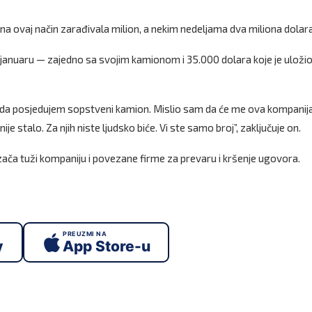
 na ovaj način zarađivala milion, a nekim nedeljama dva miliona dolara
januaru — zajedno sa svojim kamionom i 35.000 dolara koje je uložio
am da posjedujem sopstveni kamion. Mislio sam da će me ova kompanij
stalo. Za njih niste ljudsko biće. Vi ste samo broj”, zaključuje on.
ozača tuži kompaniju i povezane firme za prevaru i kršenje ugovora.
PREUZMI NA
y
App Store-u