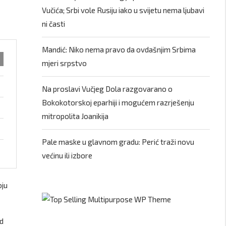
Vučića; Srbi vole Rusiju iako u svijetu nema ljubavi
ni časti
Mandić: Niko nema pravo da ovdašnjim Srbima
mjeri srpstvo
Na proslavi Vučjeg Dola razgovarano o
Bokokotorskoj eparhiji i mogućem razrješenju
mitropolita Joanikija
Pale maske u glavnom gradu: Perić traži novu
većinu ili izbore
oju
od