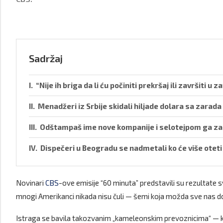
Sadržaj
“Nije ih briga da li ću počiniti prekršaj ili završiti u 
Menadžeri iz Srbije skidali hiljade dolara sa zarad
Odštampaš ime nove kompanije i selotejpom ga zal
Dispečeri u Beogradu se nadmetali ko će više otet
Novinari
CBS
-ove emisije “60 minuta” predstavili su rezultate
mnogi Amerikanci nikada nisu čuli — šemi koja možda sve nas d
Istraga se bavila takozvanim „kameleonskim prevoznicima“ — k