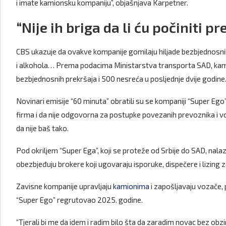
i imate kamionsku kompaniju”, objašnjava Karpetner.
“Nije ih briga da li ću počiniti pr
CBS ukazuje da ovakve kompanije gomilaju hiljade bezbjednosni
i alkohola… Prema podacima Ministarstva transporta SAD, kame
bezbjednosnih prekršaja i 500 nesreća u posljednje dvije godine
Novinari emisije “60 minuta” obratili su se kompaniji “Super Ego”,
firma i da nije odgovorna za postupke povezanih prevoznika i 
da nije baš tako.
Pod okriljem “Super Ega”, koji se proteže od Srbije do SAD, nal
obezbjeđuju brokere koji ugovaraju isporuke, dispečere i lizing za
Zavisne kompanije upravljaju
kamionima
i zapošljavaju vozače,
“Super Ego” regrutovao 2025. godine.
“Tjerali bi me da idem i radim bilo šta da zaradim novac bez obzira na