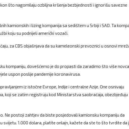
kon što nagomilaju ozbiljna kršenja bezbjednosti i ignorišu savezne
ih kamionskih i lizing kompanija sa sedištem u Srbiji i SAD. Ta kompa
bi koju su podnijeli američki vozači.
ćaju, za CBS objašnjava da su kameleonski prevoznici u osnovi mrež
sku kompaniju, dovešćemo je do propasti da zaradimo što više novca
vjele uspon poslije pandemije koronavirusa.
ravljanjem iz istočne Evrope, Indije i centralne Azije. One osnivaju
a, koji se zatim registruju kod Ministarstva saobraćaja, obezbjeđuju
no. Ne postoji zahtjev da biste posjedovali kamionsku kompaniju da
svijetu. 1.000 dolara, platite onlajn, kažete da ste to što tvrdite da 