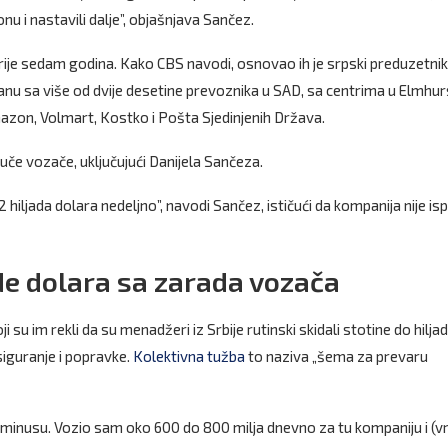
u i nastavili dalje”, objašnjava Sančez.
ije sedam godina. Kako CBS navodi, osnovao ih je srpski preduzetnik
anu sa više od dvije desetine prevoznika u SAD, sa centrima u Elmhur
 Amazon, Volmart, Kostko i Pošta Sjedinjenih Država.
uče vozače, uključujući Danijela Sančeza.
ljada dolara nedeljno”, navodi Sančez, ističući da kompanija nije isp
ade dolara sa zarada vozača
su im rekli da su menadžeri iz Srbije rutinski skidali stotine do hilja
siguranje i popravke.
Kolektivna tužba
to naziva „šema za prevaru
 minusu. Vozio sam oko 600 do 800 milja dnevno za tu kompaniju i (v