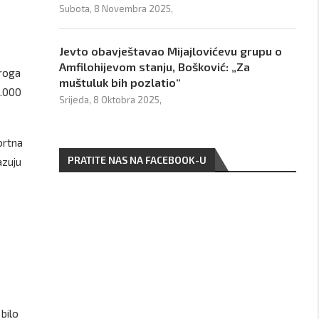
Subota, 8 Novembra 2025,
Jevto obavještavao Mijajlovićevu grupu o
Amfilohijevom stanju, Bošković: „Za
droga
muštuluk bih pozlatio“
5.000
Srijeda, 8 Oktobra 2025,
portna
PRATITE NAS NA FACEBOOK-U
azuju
 bilo