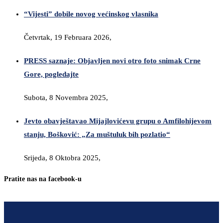
“Vijesti” dobile novog većinskog vlasnika
Četvrtak, 19 Februara 2026,
PRESS saznaje: Objavljen novi otro foto snimak Crne
Gore, pogledajte
Subota, 8 Novembra 2025,
Jevto obavještavao Mijajlovićevu grupu o Amfilohijevom
stanju, Bošković: „Za muštuluk bih pozlatio“
Srijeda, 8 Oktobra 2025,
Pratite nas na facebook-u