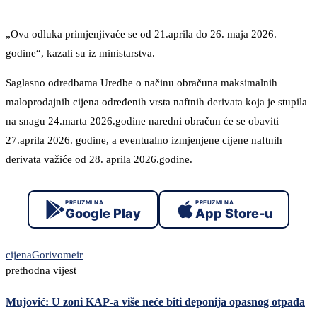
„Ova odluka primjenjivaće se od 21.aprila do 26. maja 2026.
godine“, kazali su iz ministarstva.
Saglasno odredbama Uredbe o načinu obračuna maksimalnih
maloprodajnih cijena određenih vrsta naftnih derivata koja je stupila
na snagu 24.marta 2026.godine naredni obračun će se obaviti
27.aprila 2026. godine, a eventualno izmjenjene cijene naftnih
derivata važiće od 28. aprila 2026.godine.
PREUZMI NA
PREUZMI NA
Google Play
App Store-u
cijena
Gorivo
meir
prethodna vijest
Mujović: U zoni KAP-a više neće biti deponija opasnog otpada