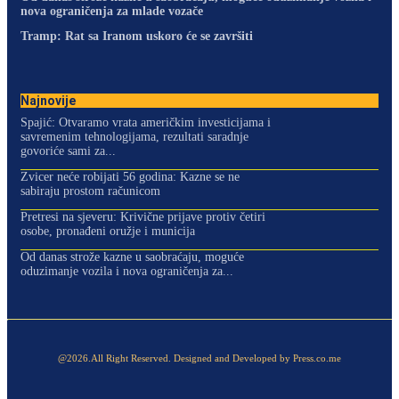
nova ograničenja za mlade vozače
Tramp: Rat sa Iranom uskoro će se završiti
Najnovije
Spajić: Otvaramo vrata američkim investicijama i
savremenim tehnologijama, rezultati saradnje
govoriće sami za...
Zvicer neće robijati 56 godina: Kazne se ne
sabiraju prostom računicom
Pretresi na sjeveru: Krivične prijave protiv četiri
osobe, pronađeni oružje i municija
Od danas strože kazne u saobraćaju, moguće
oduzimanje vozila i nova ograničenja za...
@2026.All Right Reserved. Designed and Developed by Press.co.me