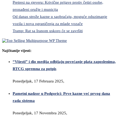
Pretresi na sjeveru: Krivične prijave protiv četiri osobe,
pronađeni oružje i municija
Od danas strože kazne u saobraćaju, moguće oduzimanje
vozila i nova ograničenja za mlade vozače
Tramp: Rat sa Iranom uskoro će se završiti
Najčitanije vijesti:
“Vijesti” i dio medija odbijaju povećanje plata zaposlenima,
RTCG spremna za potpis
Ponedjeljak, 17 Februara 2025,
Pametni nadzor u Podgorici: Prve kazne već prvog dana
rada sistema
Ponedjeljak, 17 Novembra 2025,