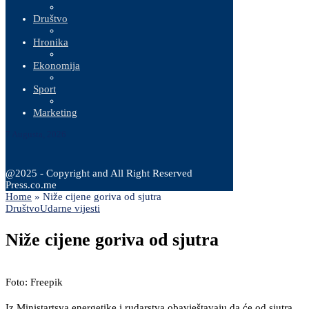
Društvo
Hronika
Ekonomija
Sport
Marketing
7 Augusta, 2026
@2025 - Copyright and All Right Reserved
Press.co.me
Home
»
Niže cijene goriva od sjutra
Društvo
Udarne vijesti
Niže cijene goriva od sjutra
Foto: Freepik
Iz Ministartsva energetike i rudarstva obavještavaju da će od sjutra