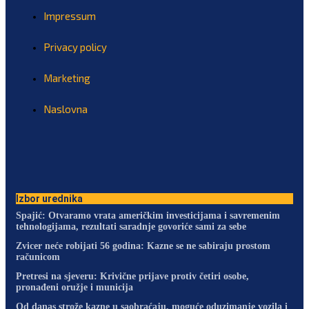
Impressum
Privacy policy
Marketing
Naslovna
Izbor urednika
Spajić: Otvaramo vrata američkim investicijama i savremenim
tehnologijama, rezultati saradnje govoriće sami za sebe
Zvicer neće robijati 56 godina: Kazne se ne sabiraju prostom
računicom
Pretresi na sjeveru: Krivične prijave protiv četiri osobe,
pronađeni oružje i municija
Od danas strože kazne u saobraćaju, moguće oduzimanje vozila i