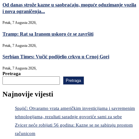
Od danas strože kazne u saobraćaju, moguće oduzimanje vozila
i nova ograničenja...
Petak, 7 Augusta 2026,
Tramp: Rat sa Iranom uskoro će se završiti
Petak, 7 Augusta 2026,
Serbian Times: Vučić podijelio crkvu u Crnoj Gori
Petak, 7 Augusta 2026,
Pretraga
Pretraga
Najnovije vijesti
Spajić: Otvaramo vrata američkim investicijama i savremenim
tehnologijama, rezultati saradnje govoriće sami za sebe
Zvicer neće robijati 56 godina: Kazne se ne sabiraju prostom
računicom