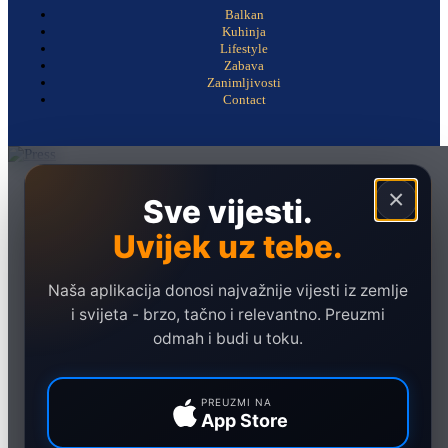
Balkan
Kuhinja
Lifestyle
Zabava
Zanimljivosti
Contact
Naslovna
×
Sve vijesti.
Politika
Uvijek uz tebe.
Društvo
Hronika
Naša aplikacija donosi najvažnije vijesti iz zemlje
Ekonomija
i svijeta - brzo, tačno i relevantno. Preuzmi
odmah i budi u toku.
Sport
Marketing
PREUZMI NA
App Store