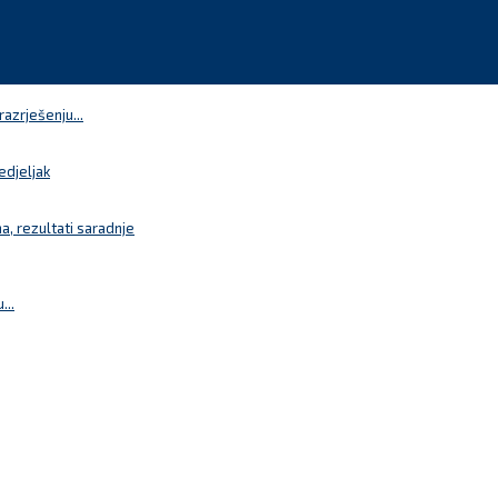
azrješenju...
edjeljak
a, rezultati saradnje
...