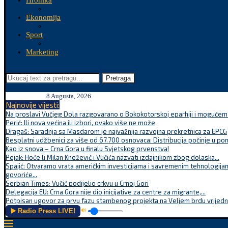
Hronika
Ekonomija
Sport
Marketing
Pretraga
8 Augusta, 2026
Najnovije vijesti:
Na proslavi Vučjeg Dola razgovarano o Bokokotorskoj eparhiji i mogućem r
Perić: Ili nova većina ili izbori, ovako više ne može
Dragaš: Saradnja sa Masdarom je najvažnija razvojna prekretnica za EPCG
Besplatni udžbenici za više od 67.700 osnovaca: Distribucija počinje u po
Kao iz snova – Crna Gora u finalu Svjetskog prvenstva!
Pejak: Hoće li Milan Knežević i Vučića nazvati izdajnikom zbog dolaska...
Spajić: Otvaramo vrata američkim investicijama i savremenim tehnologijam
govoriće...
Serbian Times: Vučić podijelio crkvu u Crnoj Gori
Delegacija EU: Crna Gora nije dio inicijative za centre za migrante,...
Potpisan ugovor za prvu fazu stambenog projekta na Veljem brdu vrijednu
▶️ Radio Press LIVE!
🔊