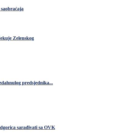
z saobraćaja
čekuje Zelenskog
zdahnulog predsjednika...
dgorica sarađivati sa OVK