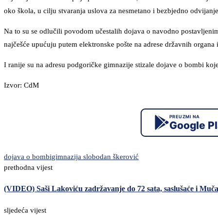
oko škola, u cilju stvaranja uslova za nesmetano i bezbjedno odvijanje
Na to su se odlučili povodom učestalih dojava o navodno postavlje
najčešće upućuju putem elektronske pošte na adrese državnih organa i
I ranije su na adresu podgoričke gimnazije stizale dojave o bombi koje
Izvor: CdM
PREUZMI NA
Google P
dojava o bombi
gimnazija slobodan škerović
prethodna vijest
(VIDEO) Saši Lakoviću zadržavanje do 72 sata, saslušaće i Muča
sljedeća vijest