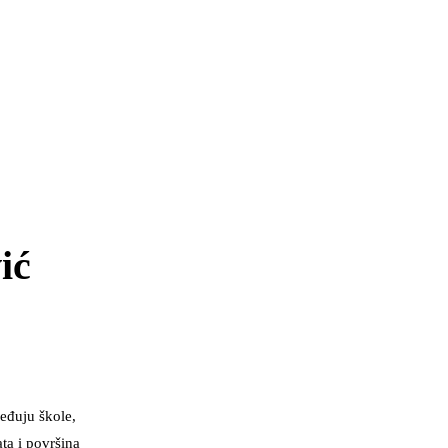
ić
jeđuju škole,
ta i površina