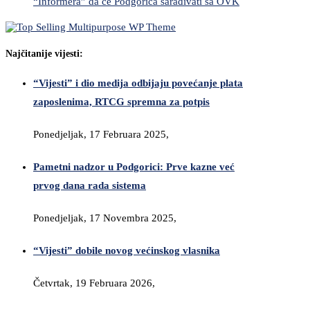
“Informera” da će Podgorica sarađivati sa OVK
Najčitanije vijesti:
“Vijesti” i dio medija odbijaju povećanje plata
zaposlenima, RTCG spremna za potpis
Ponedjeljak, 17 Februara 2025,
Pametni nadzor u Podgorici: Prve kazne već
prvog dana rada sistema
Ponedjeljak, 17 Novembra 2025,
“Vijesti” dobile novog većinskog vlasnika
Četvrtak, 19 Februara 2026,