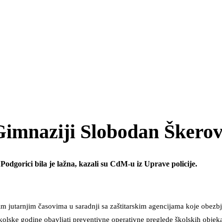
Gimnaziji Slobodan Škerov
dgorici bila je lažna, kazali su CdM-u iz Uprave policije.
nim jutarnjim časovima u saradnji sa zaštitarskim agencijama koje obezb
olske godine obavljati preventivne operativne preglede školskih objeka