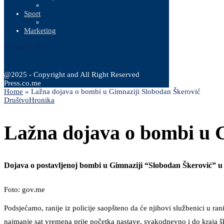
Sport
Marketing
8 Augusta, 2026
@2025 - Copyright and All Right Reserved
Press.co.me
Home
»
Lažna dojava o bombi u Gimnaziji Slobodan Škerović
Društvo
Hronika
Lažna dojava o bombi u 
Dojava o postavljenoj bombi u Gimnaziji “Slobodan Škerović” u Po
Foto: gov.me
Podsjećamo, ranije iz policije saopšteno da će njihovi službenici u ra
najmanje sat vremena prije početka nastave, svakodnevno i do kraja šk