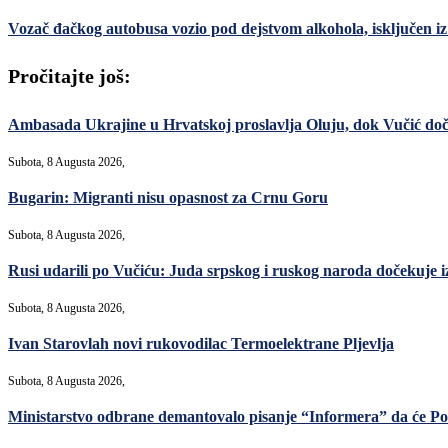
Vozač đačkog autobusa vozio pod dejstvom alkohola, isključen i
Pročitajte još:
Ambasada Ukrajine u Hrvatskoj proslavlja Oluju, dok Vučić do
Subota, 8 Augusta 2026,
Bugarin: Migranti nisu opasnost za Crnu Goru
Subota, 8 Augusta 2026,
Rusi udarili po Vučiću: Juda srpskog i ruskog naroda dočekuje i
Subota, 8 Augusta 2026,
Ivan Starovlah novi rukovodilac Termoelektrane Pljevlja
Subota, 8 Augusta 2026,
Ministarstvo odbrane demantovalo pisanje “Informera” da će Po