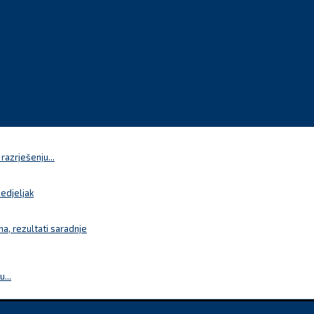
azrješenju...
nedjeljak
a, rezultati saradnje
...