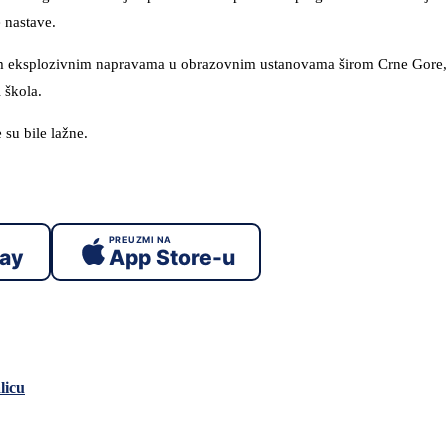
 nastave.
nim eksplozivnim napravama u obrazovnim ustanovama širom Crne Gore,
 škola.
 su bile lažne.
PREUZMI NA
lay
App Store-u
licu