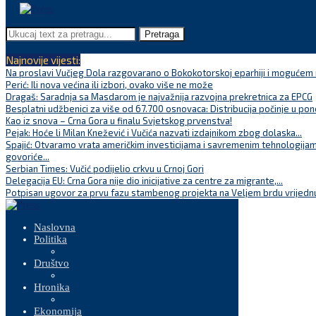
Pretraga
Najnovije vijesti:
Na proslavi Vučjeg Dola razgovarano o Bokokotorskoj eparhiji i mogućem r
Perić: Ili nova većina ili izbori, ovako više ne može
Dragaš: Saradnja sa Masdarom je najvažnija razvojna prekretnica za EPCG
Besplatni udžbenici za više od 67.700 osnovaca: Distribucija počinje u pon
Kao iz snova – Crna Gora u finalu Svjetskog prvenstva!
Pejak: Hoće li Milan Knežević i Vučića nazvati izdajnikom zbog dolaska...
Spajić: Otvaramo vrata američkim investicijama i savremenim tehnologijam
govoriće...
Serbian Times: Vučić podijelio crkvu u Crnoj Gori
Delegacija EU: Crna Gora nije dio inicijative za centre za migrante,...
Potpisan ugovor za prvu fazu stambenog projekta na Veljem brdu vrijednu
Naslovna
Politika
Društvo
Hronika
Ekonomija