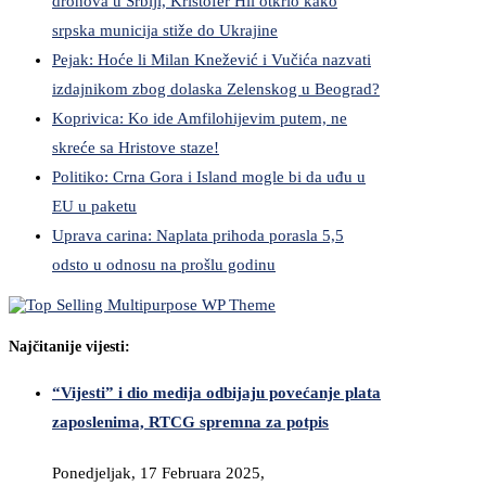
dronova u Srbiji, Kristofer Hil otkrio kako
srpska municija stiže do Ukrajine
Pejak: Hoće li Milan Knežević i Vučića nazvati
izdajnikom zbog dolaska Zelenskog u Beograd?
Koprivica: Ko ide Amfilohijevim putem, ne
skreće sa Hristove staze!
Politiko: Crna Gora i Island mogle bi da uđu u
EU u paketu
Uprava carina: Naplata prihoda porasla 5,5
odsto u odnosu na prošlu godinu
Najčitanije vijesti:
“Vijesti” i dio medija odbijaju povećanje plata
zaposlenima, RTCG spremna za potpis
Ponedjeljak, 17 Februara 2025,