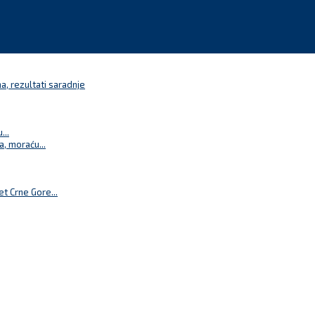
a, rezultati saradnje
...
a, moraću...
t Crne Gore...