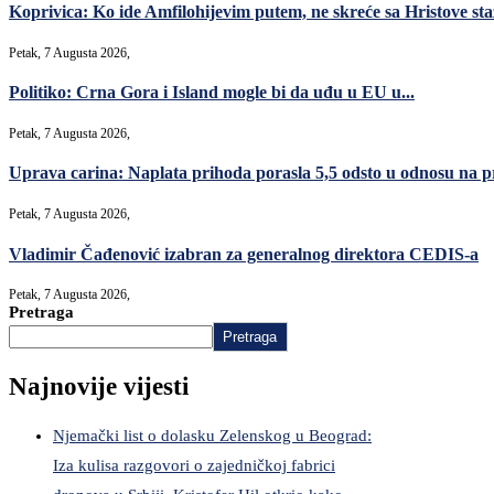
Koprivica: Ko ide Amfilohijevim putem, ne skreće sa Hristove sta
Petak, 7 Augusta 2026,
Politiko: Crna Gora i Island mogle bi da uđu u EU u...
Petak, 7 Augusta 2026,
Uprava carina: Naplata prihoda porasla 5,5 odsto u odnosu na p
Petak, 7 Augusta 2026,
Vladimir Čađenović izabran za generalnog direktora CEDIS-a
Petak, 7 Augusta 2026,
Pretraga
Pretraga
Najnovije vijesti
Njemački list o dolasku Zelenskog u Beograd:
Iza kulisa razgovori o zajedničkoj fabrici