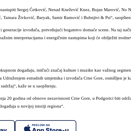
e nastupiti Sergej Ćetković, Nenad Knežević Knez, Bojan Marović, No 
, Tamara Živković, Baryak, Samir Ramović i Bubnjivi & Psi“, saopšteno
 i generacije izvođača, potvrđujući bogatstvo domaće scene. Na taj nači
nažnim interpretacijama i energičnim nastupima koji će obilježiti trodne
okupnom događaju, ističući značaj kulture i muzike kao važnog segme
sa Udruženjem estradnih umjetnika i izvođača Crne Gore, osmišljen je k
 sadržaj“, kaže se u saopštenju.
vanja 20 godina od obnove nezavisnosti Crne Gore, u Podgorici biti odr
ogađaja u novijoj istoriji regiona“.
PREUZMI NA
lay
App Store-u