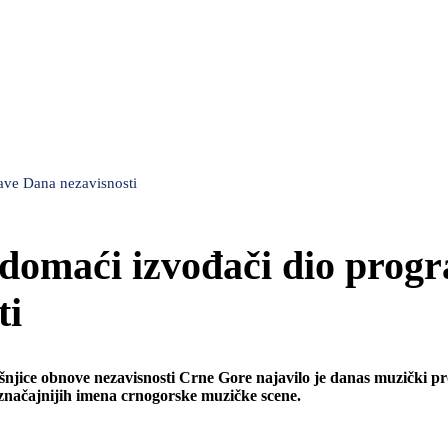
ave Dana nezavisnosti
 domaći izvođači dio prog
ti
išnjice obnove nezavisnosti Crne Gore najavilo je danas muzički p
jznačajnijih imena crnogorske muzičke scene.