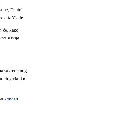
Name, Daniel
 je iz Vlade.
n će, kako
vno slavlje.
nta savremenog
ao događaj koji
žan
koncert