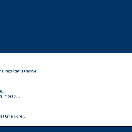
a, rezultati saradnje
...
a, moraću...
t Crne Gore...