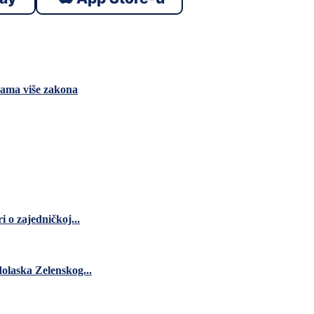
enama više zakona
 o zajedničkoj...
dolaska Zelenskog...