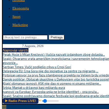
Hronika
Ekonomija
Sport
Marketing
Pretraga
7 Augusta, 2026
Najnovije vijesti:
Pejak: Hoće li Milan Knežević i Vučića nazvati izdajnikom zbog dolaska...
Spajić: Otvaramo vrata američkim investicijama i savremenim tehnologijam
govoriće...
Serbian Times: Vučić podijelio crkvu u Crnoj Gori
Delegacija EU: Crna Gora nije dio inicijative za centre za migrante,...
Potpisan ugovor za prvu fazu stambenog projekta na Veljem brdu vrijednu
Danski političar: Obilazak skupštine s Dajkovićem više bio turistička posjet
Kljajić obmanuo javnost: ASK nije dao ni usmeno ni pisano mišljenje...
Srbija: Manjak u državnoj kasi milijardu eura
Ivanović za Eurokaz: Evropska unija ne briše identitet – ona pruža...
Spajić: Snažno podržavamo domaće festivale koji godinama grade identite
▶️ Radio Press LIVE!
🔊