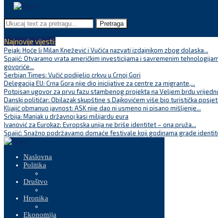
Pretraga
Najnovije vijesti:
Pejak: Hoće li Milan Knežević i Vučića nazvati izdajnikom zbog dolaska...
Spajić: Otvaramo vrata američkim investicijama i savremenim tehnologijam
govoriće...
Serbian Times: Vučić podijelio crkvu u Crnoj Gori
Delegacija EU: Crna Gora nije dio inicijative za centre za migrante,...
Potpisan ugovor za prvu fazu stambenog projekta na Veljem brdu vrijednu
Danski političar: Obilazak skupštine s Dajkovićem više bio turistička posjet
Kljajić obmanuo javnost: ASK nije dao ni usmeno ni pisano mišljenje...
Srbija: Manjak u državnoj kasi milijardu eura
Ivanović za Eurokaz: Evropska unija ne briše identitet – ona pruža...
Spajić: Snažno podržavamo domaće festivale koji godinama grade identite
Naslovna
Politika
Društvo
Hronika
Ekonomija