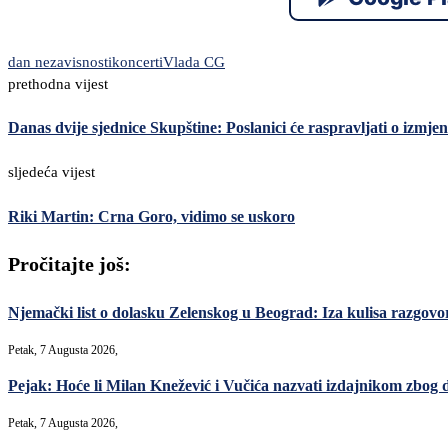
dan nezavisnosti
koncerti
Vlada CG
prethodna vijest
Danas dvije sjednice Skupštine: Poslanici će raspravljati o izmj
sljedeća vijest
Riki Martin: Crna Goro, vidimo se uskoro
Pročitajte još:
Njemački list o dolasku Zelenskog u Beograd: Iza kulisa razgovori
Petak, 7 Augusta 2026,
Pejak: Hoće li Milan Knežević i Vučića nazvati izdajnikom zbog 
Petak, 7 Augusta 2026,