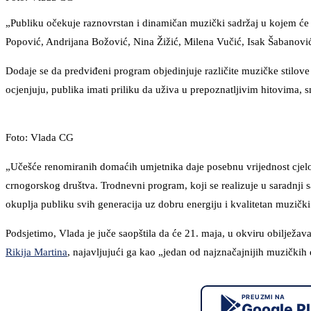
„Publiku očekuje raznovrstan i dinamičan muzički sadržaj u kojem ć
Popović, Andrijana Božović, Nina Žižić, Milena Vučić, Isak Šabanović
Dodaje se da predviđeni program objedinjuje različite muzičke stilove
ocjenjuju, publika imati priliku da uživa u prepoznatljivim hitovima, s
Foto: Vlada CG
„Učešće renomiranih domaćih umjetnika daje posebnu vrijednost cjel
crnogorskog društva. Trodnevni program, koji se realizuje u saradnji 
okuplja publiku svih generacija uz dobru energiju i kvalitetan muzički
Podsjetimo, Vlada je juče saopštila da će 21. maja, u okviru obilježa
Rikija Martina
, najavljujući ga kao „jedan od najznačajnijih muzičkih d
PREUZMI NA
Google P