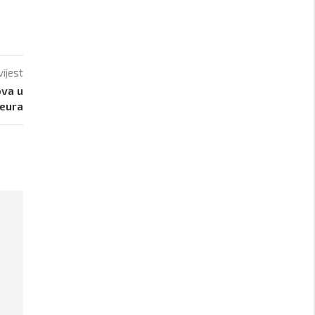
vijest
ova u
 eura