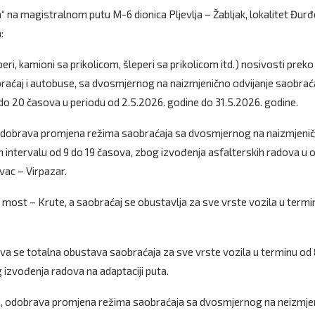
 na magistralnom putu M-6 dionica Pljevlja – Žabljak, lokalitet Đurđ
:
ri, kamioni sa prikolicom, šleperi sa prikolicom itd.) nosivosti preko
braćaj i autobuse, sa dvosmjernog na naizmjenično odvijanje saobrać
4 do 20 časova u periodu od 2.5.2026. godine do 31.5.2026. godine.
 odobrava promjena režima saobraćaja sa dvosmjernog na naizmjeni
intervalu od 9 do 19 časova, zbog izvođenja asfalterskih radova u o
ac – Virpazar.
 most – Krute, a saobraćaj se obustavlja za sve vrste vozila u term
va se totalna obustava saobraćaja za sve vrste vozila u terminu od 
izvođenja radova na adaptaciji puta.
va, odobrava promjena režima saobraćaja sa dvosmjernog na neizmje