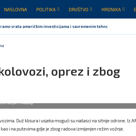
NASLOVNA
POLITIKA
DRUŠTVO
HRONIKA
aramo vrata američkim investicijama i savremenim tehnologijama, rezult
ima
kolovozi, oprez i zbog
lustracija/Pixabay
zima. Duž klisura i usjeka mogući su nailasci na sitnije odrone. Iz 
kao i na putevima gdje je zbog radova izmijenjen režim vožnje.