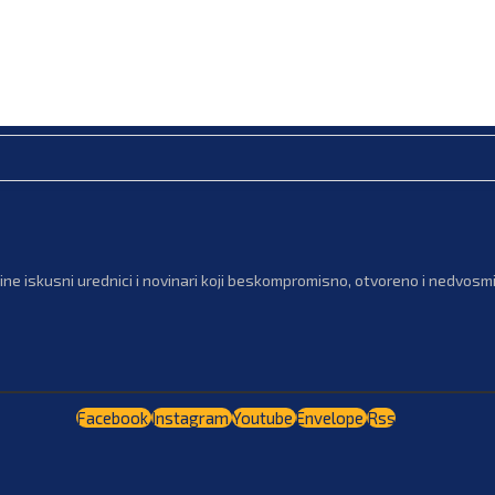
ne iskusni urednici i novinari koji beskompromisno, otvoreno i nedvosmis
Facebook
Instagram
Youtube
Envelope
Rss