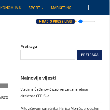
EKONOMIJA
SPORT
MARKETING
▶️ RADIO PRESS LIVE!
🔊
ati saradnje govoriće...
Pretraga
PRETRAGA
Najnovije vijesti
Vladimir Čađenović izabran za generalnog
direktora CEDIS-a
AMSCG
Milovićevom saradniku, Harisu Moniću, produžen