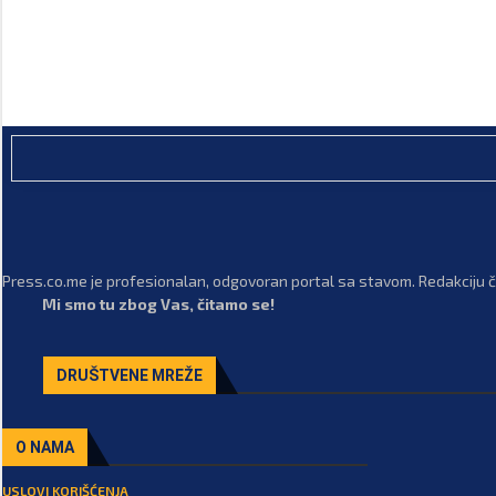
Press.co.me je profesionalan, odgovoran portal sa stavom. Redakciju či
Mi smo tu zbog Vas, čitamo se!
DRUŠTVENE MREŽE
O NAMA
USLOVI KORIŠĆENJA