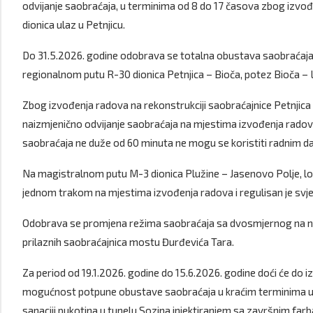
odvijanje saobraćaja, u terminima od 8 do 17 časova zbog izvo
dionica ulaz u Petnjicu.
Do 31.5.2026. godine odobrava se totalna obustava saobraćaja u 
regionalnom putu R-30 dionica Petnjica – Bioča, potez Bioča – L
Zbog izvođenja radova na rekonstrukciji saobraćajnice Petnji
naizmjenično odvijanje saobraćaja na mjestima izvođenja rado
saobraćaja ne duže od 60 minuta ne mogu se koristiti radnim dani
Na magistralnom putu M-3 dionica Plužine – Jasenovo Polje, lo
jednom trakom na mjestima izvođenja radova i regulisan je sv
Odobrava se promjena režima saobraćaja sa dvosmjernog na nai
prilaznih saobraćajnica mostu Đurđevića Tara.
Za period od 19.1.2026. godine do 15.6.2026. godine doći će do
mogućnost potpune obustave saobraćaja u kraćim terminima u t
sanaciji pukotina u tunelu Sozina injektiranjem sa završnim farb