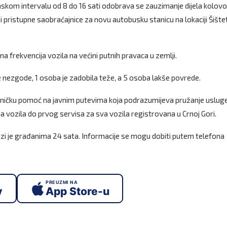
nskom intervalu od 8 do 16 sati odobrava se zauzimanje dijela kolov
 pristupne saobraćajnice za novu autobusku stanicu na lokaciji Šište
 frekvencija vozila na većini putnih pravaca u zemlji.
 nezgode, 1 osoba je zadobila teže, a 5 osoba lakše povrede.
ničku pomoć na javnim putevima koja podrazumijeva pružanje uslug
a vozila do prvog servisa za sva vozila registrovana u Crnoj Gori.
zi je građanima 24 sata. Informacije se mogu dobiti putem telefona
PREUZMI NA
y
App Store-u