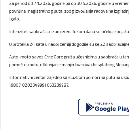
Za period od 7.4.2026. godine pa do 30.5.2026. godine u vreme
površine magistralnog puta, zbog izvođenja radova na izgradnji
Igalo.
Intenzitet saobraćaja je umjeren. Tokom dana se očekuje pojačana
U protekla 24 sata u našoj zemlji dogodile su se 22 saobraćajne
Auto-moto savez Crne Gore pruža učesnicima u saobraćaju teh
pomoći na putu, otklanjanje manjih kvarova i besplatnog šlepanj
Informativni centar zajedno sa službom pomoći na putu na uslu
19807, 020234999 i 063239987.
PREUZMI NA
Google Pla