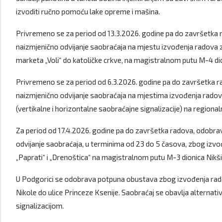
izvoditi ručno pomoću lake opreme i mašina.
Privremeno se za period od 13.3.2026. godine pa do završetk
naizmjenično odvijanje saobraćaja na mjestu izvođenja radova zb
marketa „Voli“ do katoličke crkve, na magistralnom putu M-4 di
Privremeno se za period od 6.3.2026. godine pa do završetka
naizmjenično odvijanje saobraćaja na mjestima izvođenja radov
(vertikalne i horizontalne saobraćajne signalizacije) na region
Za period od 17.4.2026. godine pa do završetka radova, odobr
odvijanje saobraćaja, u terminima od 23 do 5 časova, zbog izvođ
„Paprati“ i „Drenoštica“ na magistralnom putu M-3 dionica Nikš
U Podgorici se odobrava potpuna obustava zbog izvođenja radova n
Nikole do ulice Princeze Ksenije. Saobraćaj se obavlja altern
signalizacijom.