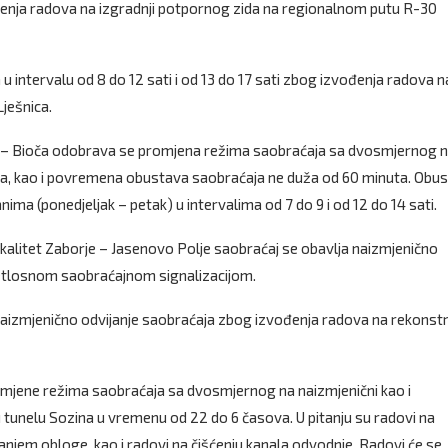
đenja radova na izgradnji potpornog zida na regionalnom putu R-30
intervalu od 8 do 12 sati i od 13 do 17 sati zbog izvođenja radova n
ješnica.
ca – Bioča odobrava se promjena režima saobraćaja sa dvosmjernog 
va, kao i povremena obustava saobraćaja ne duža od 60 minuta. Obu
ma (ponedjeljak – petak) u intervalima od 7 do 9 i od 12 do 14 sati.
kalitet Zaborje – Jasenovo Polje saobraćaj se obavlja naizmjenično
jetlosnom saobraćajnom signalizacijom.
zmjenično odvijanje saobraćaja zbog izvođenja radova na rekonstru
 izmjene režima saobraćaja sa dvosmjernog na naizmjenični kao i
unelu Sozina u vremenu od 22 do 6 časova. U pitanju su radovi na
anjem obloge, kao i radovi na čišćenju kanala odvodnje. Radovi će se