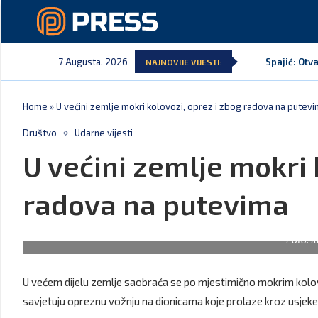
7 Augusta, 2026
Spajić: Otv
NAJNOVIJE VIJESTI:
Home
»
U većini zemlje mokri kolovozi, oprez i zbog radova na putev
Društvo
Udarne vijesti
U većini zemlje mokri 
radova na putevima
Foto: I
U većem dijelu zemlje saobraća se po mjestimično mokrim kolovo
savjetuju opreznu vožnju na dionicama koje prolaze kroz usjeke 