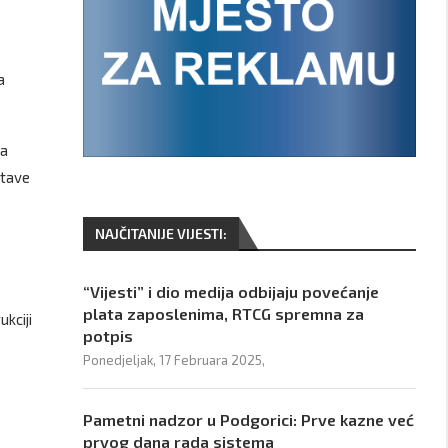
a
na
stave
NAJČITANIJE VIJESTI:
“Vijesti” i dio medija odbijaju povećanje
plata zaposlenima, RTCG spremna za
kciji
potpis
Ponedjeljak, 17 Februara 2025,
Pametni nadzor u Podgorici: Prve kazne već
prvog dana rada sistema