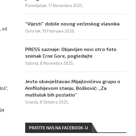
Ponedjeljak, 17 Novembra 2025,
“Vijesti” dobile novog većinskog vlasnika
, od
Četvrtak, 19 Februara 2026,
PRESS saznaje: Objavljen novi otro foto
snimak Crne Gore, pogledajte
Subota, 8 Novembra 2025,
Jevto obavještavao Mijajlovićevu grupu o
Amfilohijevom stanju, Bošković: „Za
oš“,
muštuluk bih pozlatio“
Srijeda, 8 Oktobra 2025,
lja
PRATITE NAS NA FACEBOOK-U