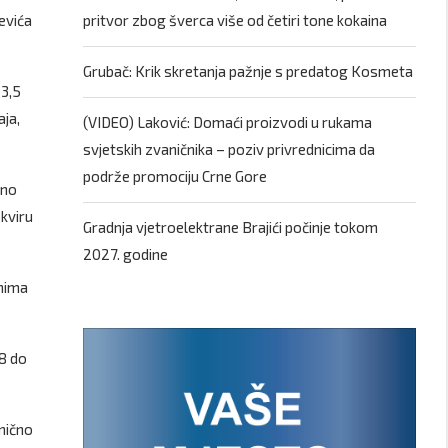
evića
pritvor zbog šverca više od četiri tone kokaina
Grubač: Krik skretanja pažnje s predatog Kosmeta
 3,5
aja,
(VIDEO) Laković: Domaći proizvodi u rukama
svjetskih zvaničnika – poziv privrednicima da
podrže promociju Crne Gore
čno
kviru
Gradnja vjetroelektrane Brajići počinje tokom
2027. godine
inima
8 do
nično