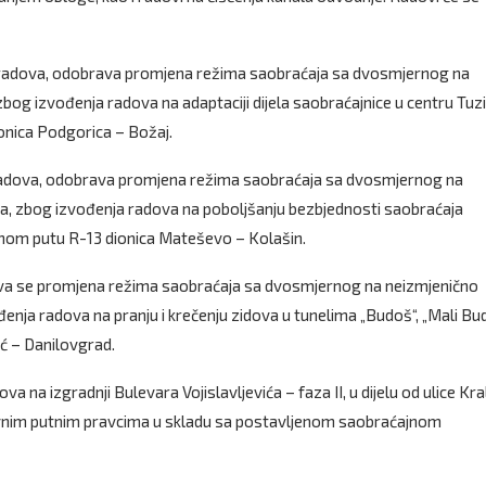
a radova, odobrava promjena režima saobraćaja sa dvosmjernog na
og izvođenja radova na adaptaciji dijela saobraćajnice u centru Tuzi
onica Podgorica – Božaj.
 radova, odobrava promjena režima saobraćaja sa dvosmjernog na
a, zbog izvođenja radova na poboljšanju bezbjednosti saobraćaja
alnom putu R-13 dionica Mateševo – Kolašin.
ava se promjena režima saobraćaja sa dvosmjernog na neizmjenično
enja radova na pranju i krečenju zidova u tunelima „Budoš“, „Mali Bud
ić – Danilovgrad.
a izgradnji Bulevara Vojislavljevića – faza II, u dijelu od ulice Kra
ativnim putnim pravcima u skladu sa postavljenom saobraćajnom