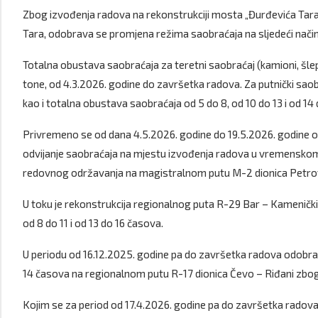
Zbog izvođenja radova na rekonstrukciji mosta „Đurđevića Tara“
Tara, odobrava se promjena režima saobraćaja na sljedeći način
Totalna obustava saobraćaja za teretni saobraćaj (kamioni, šlepe
tone, od 4.3.2026. godine do završetka radova. Za putnički sao
kao i totalna obustava saobraćaja od 5 do 8, od 10 do 13 i od 1
Privremeno se od dana 4.5.2026. godine do 19.5.2026. godine
odvijanje saobraćaja na mjestu izvođenja radova u vremenskom 
redovnog održavanja na magistralnom putu M-2 dionica Petrov
U toku je rekonstrukcija regionalnog puta R-29 Bar – Kamenički
od 8 do 11 i od 13 do 16 časova.
U periodu od 16.12.2025. godine pa do završetka radova odobra
14 časova na regionalnom putu R-17 dionica Čevo – Riđani zbog 
Kojim se za period od 17.4.2026. godine pa do završetka rado