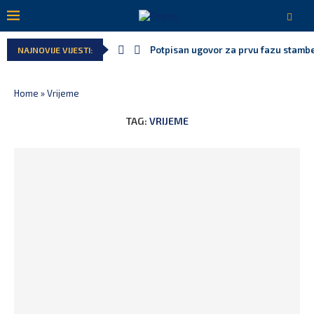
Potpisan ugovor za prvu fazu stamben
NAJNOVIJE VIJESTI:
Home
»
Vrijeme
TAG:
VRIJEME