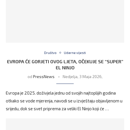
Društvo
Udarne vijesti
EVROPA ĆE GORJETI OVOG LJETA, OČEKUJE SE “SUPER”
EL NINJO
od
PressNews
Nedjelja, 3 Maja 2026,
Evropa je 2025. doživjela jednu od svojih najtoplijih godina
otkako se vode mjerenja, navodi se u izvještaju objavljenom u
srijedu, dok se svet priprema za veliki El Ninjo koji će …