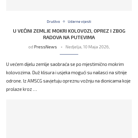
Društvo
Udarne vijesti
U VEĆINI ZEMLJE MOKRI KOLOVOZI, OPREZ I ZBOG
RADOVA NA PUTEVIMA
od
PressNews
Nedjelja, 10 Maja 2026,
U većem dijelu zemlje saobraća se po mjestimično mokrim
kolovozima. Duž klisura i usjeka mogući su nailasci na sitnije
odrone. Iz AMSCG savjetuju opreznu vožnju na dionicama koje
prolaze kroz …