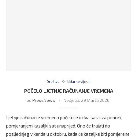
Društvo
Udarne vijesti
POČELO LJETNJE RAČUNANJE VREMENA
od
PressNews
Nedjelja, 29 Marta 2026,
Ljetnje računanje vremena počelo je u dva sata iza ponoći,
pomjeranjem kazaljki sat unaprijed. Ono će trajati do
posljednjeg vikenda u oktobru, kada će kazaljke biti pomjerene