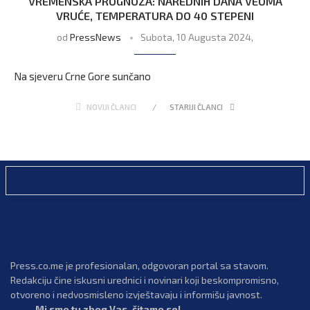
VREMENSKA PROGNOZA: NAREDNIH DANA VEOMA
VRUĆE, TEMPERATURA DO 40 STEPENI
od
PressNews
Subota, 10 Augusta 2024,
Na sjeveru Crne Gore sunčano
NOVIJI ČLANCI
STARIJI ČLANCI
Press.co.me je profesionalan, odgovoran portal sa stavom.
Redakciju čine iskusni urednici i novinari koji beskompromisno,
otvoreno i nedvosmisleno izvještavaju i informišu javnost.
Mi smo tu zbog Vas, čitamo se!