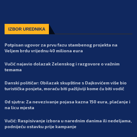
IZBOR UREDNIKA
Potpisan ugovor za prvu fazu stambenog projekta na
Veljem brdu vrijednu 40 miliona eura
Vučić najavio dolazak Zelenskog i razgovore o važnim
temama
Danski političar: Obilazak skupštine s Dajkovićem više bio
turistička posjeta, moraću biti pažljiviji kome ću biti vodič
Od sjutra: Za nevezivanje pojasa kazna 150 eura, plaćanje i
na licu mjesta
Vučić: Raspisivanje izbora u narednim danima ili nedeljama,
podnijeću ostavku prije kampanje