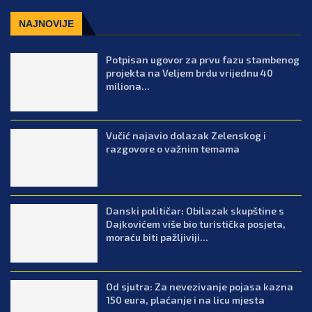
NAJNOVIJE
Potpisan ugovor za prvu fazu stambenog
projekta na Veljem brdu vrijednu 40
miliona...
Vučić najavio dolazak Zelenskog i
razgovore o važnim temama
Danski političar: Obilazak skupštine s
Dajkovićem više bio turistička posjeta,
moraću biti pažljiviji...
Od sjutra: Za nevezivanje pojasa kazna
150 eura, plaćanje i na licu mjesta