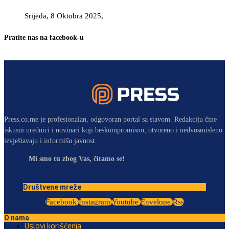
Srijeda, 8 Oktobra 2025,
Pratite nas na facebook-u
Press.co.me je profesionalan, odgovoran portal sa stavom. Redakciju čine
iskusni urednici i novinari koji beskompromisno, otvoreno i nedvosmisleno
izvještavaju i informišu javnost.
Mi smo tu zbog Vas, čitamo se!
Društvene mreže
Facebook
Instagram
Youtube
Envelope
Rss
O nama
Uslovi korišćenja