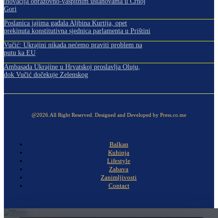
inovacija obrazovno-vaspitnim ustanovama u Crnoj
Gori
Poslanica jajima gađala Aljbina Kurtija, opet
prekinuta konstitutivna sjednica parlamenta u Prištini
Vučić: Ukrajini nikada nećemo praviti problem na
putu ka EU
Ambasada Ukrajine u Hrvatskoj proslavlja Oluju,
dok Vučić dočekuje Zelenskog
@2026.All Right Reserved. Designed and Developed by Press.co.me
Balkan
Kuhinja
Lifestyle
Zabava
Zanimljivosti
Contact