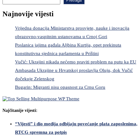
Pretraga
Najnovije vijesti
Vrijedna donacija Ministarstva prosvjete, nauke i inovacija
obrazovno-vaspitnim ustanovama u Crnoj Gori
Poslanica jajima gađala Aljbina Kurtija, opet prekinuta
konstitutivna sjednica parlamenta u Prištini
Vučić: Ukrajini nikada nećemo praviti problem na putu ka EU
Ambasada Ukrajine u Hrvatskoj proslavlja Oluju, dok Vučić
dočekuje Zelenskog
Bugarin: Migranti nisu opasnost za Crnu Goru
Najčitanije vijesti:
“Vijesti” i dio medija odbijaju povećanje plata zaposlenima,
RTCG spremna za potpis