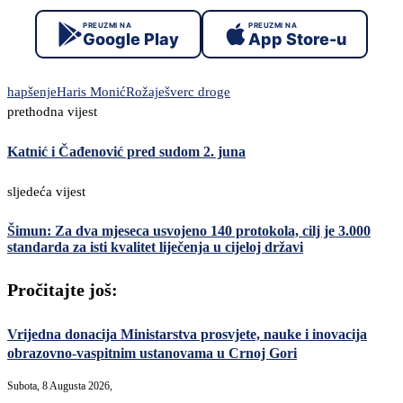
PREUZMI NA
PREUZMI NA
Google Play
App Store-u
hapšenje
Haris Monić
Rožaje
šverc droge
prethodna vijest
Katnić i Čađenović pred sudom 2. juna
sljedeća vijest
Šimun: Za dva mjeseca usvojeno 140 protokola, cilj je 3.000
standarda za isti kvalitet liječenja u cijeloj državi
Pročitajte još:
Vrijedna donacija Ministarstva prosvjete, nauke i inovacija
obrazovno-vaspitnim ustanovama u Crnoj Gori
Subota, 8 Augusta 2026,