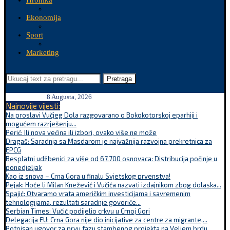
Hronika
Ekonomija
Sport
Marketing
Pretraga
8 Augusta, 2026
Najnovije vijesti:
Na proslavi Vučjeg Dola razgovarano o Bokokotorskoj eparhiji i
mogućem razrješenju...
Perić: Ili nova većina ili izbori, ovako više ne može
Dragaš: Saradnja sa Masdarom je najvažnija razvojna prekretnica za
EPCG
Besplatni udžbenici za više od 67.700 osnovaca: Distribucija počinje u
ponedjeljak
Kao iz snova – Crna Gora u finalu Svjetskog prvenstva!
Pejak: Hoće li Milan Knežević i Vučića nazvati izdajnikom zbog dolaska...
Spajić: Otvaramo vrata američkim investicijama i savremenim
tehnologijama, rezultati saradnje govoriće...
Serbian Times: Vučić podijelio crkvu u Crnoj Gori
Delegacija EU: Crna Gora nije dio inicijative za centre za migrante,...
Potpisan ugovor za prvu fazu stambenog projekta na Veljem brdu