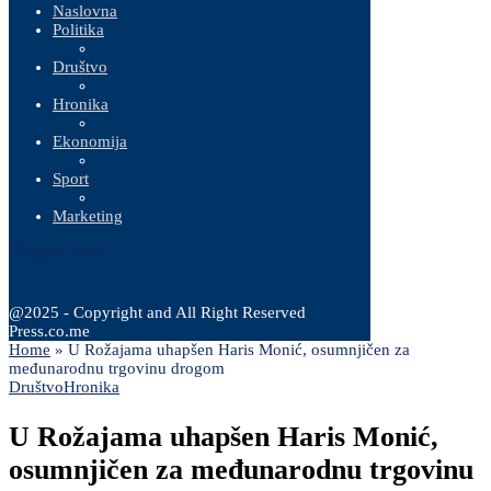
Naslovna
Politika
Društvo
Hronika
Ekonomija
Sport
Marketing
8 Augusta, 2026
@2025 - Copyright and All Right Reserved
Press.co.me
Home
»
U Rožajama uhapšen Haris Monić, osumnjičen za
međunarodnu trgovinu drogom
Društvo
Hronika
U Rožajama uhapšen Haris Monić,
osumnjičen za međunarodnu trgovinu