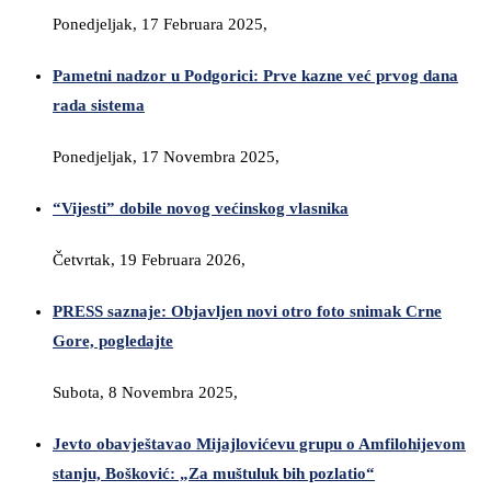
Ponedjeljak, 17 Februara 2025,
Pametni nadzor u Podgorici: Prve kazne već prvog dana
rada sistema
Ponedjeljak, 17 Novembra 2025,
“Vijesti” dobile novog većinskog vlasnika
Četvrtak, 19 Februara 2026,
PRESS saznaje: Objavljen novi otro foto snimak Crne
Gore, pogledajte
Subota, 8 Novembra 2025,
Jevto obavještavao Mijajlovićevu grupu o Amfilohijevom
stanju, Bošković: „Za muštuluk bih pozlatio“