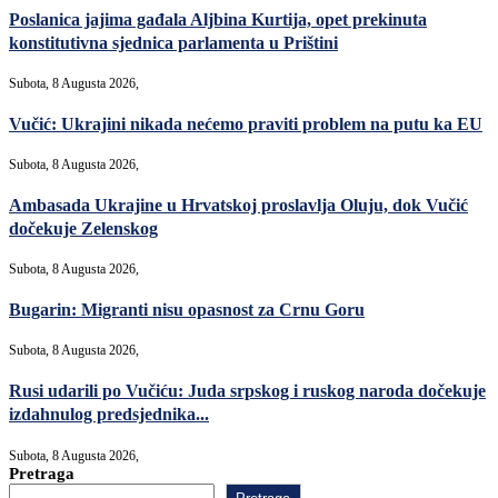
Poslanica jajima gađala Aljbina Kurtija, opet prekinuta
konstitutivna sjednica parlamenta u Prištini
Subota, 8 Augusta 2026,
Vučić: Ukrajini nikada nećemo praviti problem na putu ka EU
Subota, 8 Augusta 2026,
Ambasada Ukrajine u Hrvatskoj proslavlja Oluju, dok Vučić
dočekuje Zelenskog
Subota, 8 Augusta 2026,
Bugarin: Migranti nisu opasnost za Crnu Goru
Subota, 8 Augusta 2026,
Rusi udarili po Vučiću: Juda srpskog i ruskog naroda dočekuje
izdahnulog predsjednika...
Subota, 8 Augusta 2026,
Pretraga