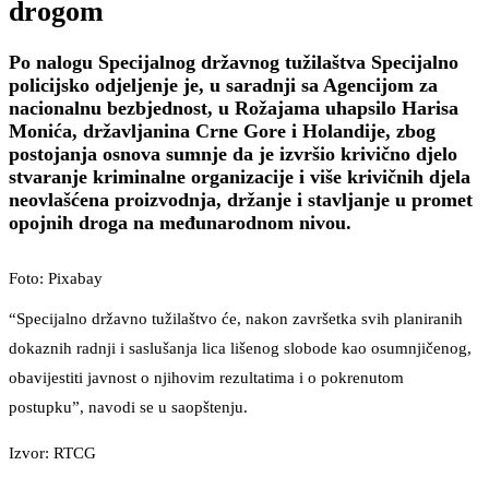
drogom
Po nalogu Specijalnog državnog tužilaštva Specijalno
policijsko odjeljenje je, u saradnji sa Agencijom za
nacionalnu bezbjednost, u Rožajama uhapsilo Harisa
Monića, državljanina Crne Gore i Holandije, zbog
postojanja osnova sumnje da je izvršio krivično djelo
stvaranje kriminalne organizacije i više krivičnih djela
neovlašćena proizvodnja, držanje i stavljanje u promet
opojnih droga na međunarodnom nivou.
Foto: Pixabay
“Specijalno državno tužilaštvo će, nakon završetka svih planiranih
dokaznih radnji i saslušanja lica lišenog slobode kao osumnjičenog,
obavijestiti javnost o njihovim rezultatima i o pokrenutom
postupku”, navodi se u saopštenju.
Izvor: RTCG