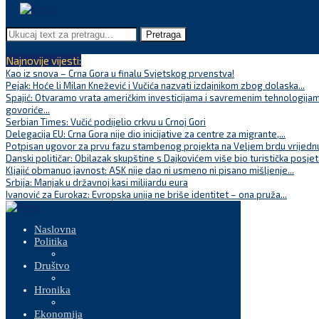
Pretraga
Najnovije vijesti:
Kao iz snova – Crna Gora u finalu Svjetskog prvenstva!
Pejak: Hoće li Milan Knežević i Vučića nazvati izdajnikom zbog dolaska...
Spajić: Otvaramo vrata američkim investicijama i savremenim tehnologijam
govoriće...
Serbian Times: Vučić podijelio crkvu u Crnoj Gori
Delegacija EU: Crna Gora nije dio inicijative za centre za migrante,...
Potpisan ugovor za prvu fazu stambenog projekta na Veljem brdu vrijednu
Danski političar: Obilazak skupštine s Dajkovićem više bio turistička posjet
Kljajić obmanuo javnost: ASK nije dao ni usmeno ni pisano mišljenje...
Srbija: Manjak u državnoj kasi milijardu eura
Ivanović za Eurokaz: Evropska unija ne briše identitet – ona pruža...
Naslovna
Politika
Društvo
Hronika
Ekonomija