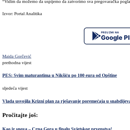
“Vidim da možemo da uspijemo da zatvorimo sva pregovaračka poglavl
Izvor: Portal Analitika
PREUZMI NA
Google P
Maida Gorčević
prethodna vijest
PES: Svim maturantima u Nikšiću po 100 eura od Opštine
sljedeća vijest
Vlada usvojila Krizni plan za rješavanje poremećaja u snabdije
Pročitajte još:
Kao iz snova – Crna Gora u finalu Svjetskog prvenstva!