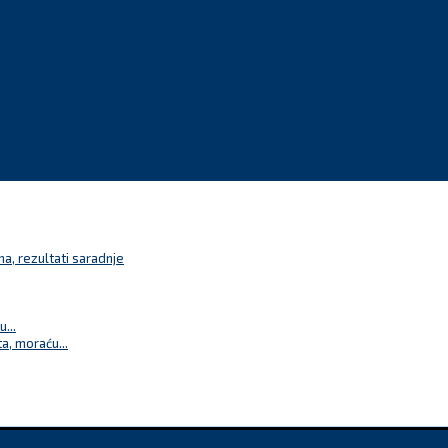
a, rezultati saradnje
...
a, moraću...