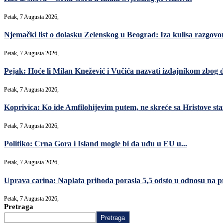
Petak, 7 Augusta 2026,
Njemački list o dolasku Zelenskog u Beograd: Iza kulisa razgovori
Petak, 7 Augusta 2026,
Pejak: Hoće li Milan Knežević i Vučića nazvati izdajnikom zbog 
Petak, 7 Augusta 2026,
Koprivica: Ko ide Amfilohijevim putem, ne skreće sa Hristove sta
Petak, 7 Augusta 2026,
Politiko: Crna Gora i Island mogle bi da uđu u EU u...
Petak, 7 Augusta 2026,
Uprava carina: Naplata prihoda porasla 5,5 odsto u odnosu na p
Petak, 7 Augusta 2026,
Pretraga
Pretraga