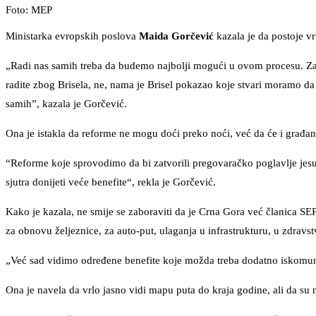
Foto: MEP
Ministarka evropskih poslova
Maida Gorčević
kazala je da postoje vr
„Radi nas samih treba da budemo najbolji mogući u ovom procesu. Zat
radite zbog Brisela, ne, nama je Brisel pokazao koje stvari moramo d
samih”, kazala je Gorčević.
Ona je istakla da reforme ne mogu doći preko noći, već da će i građani
“Reforme koje sprovodimo da bi zatvorili pregovaračko poglavlje jesu,
sjutra donijeti veće benefite“, rekla je Gorčević.
Kako je kazala, ne smije se zaboraviti da je Crna Gora već članica SE
za obnovu željeznice, za auto-put, ulaganja u infrastrukturu, u zdravst
„Već sad vidimo određene benefite koje možda treba dodatno iskomuni
Ona je navela da vrlo jasno vidi mapu puta do kraja godine, ali da su 