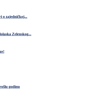
 o zajedničkoj...
dolaska Zelenskog...
ze!
rošlu godinu