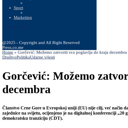
Sport
Marketing
7 Augusta, 2026
@2025 - Copyright and All Right Reserved
Press.co.me
Home
»
Gorčević: Možemo zatvoriti sva poglavlja do kraja decembra
Društvo
Politika
Udarne vijesti
Gorčević: Možemo zatvori
decembra
Članstvo Crne Gore u Evropskoj uniji (EU) nije cilj, već način d
zajednice na svijetu, ocijenjeno je na digitalnoj konferenciji „2
demokratsku tranziciju (CDT).