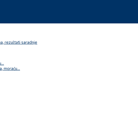
a, rezultati saradnje
...
a, moraću...