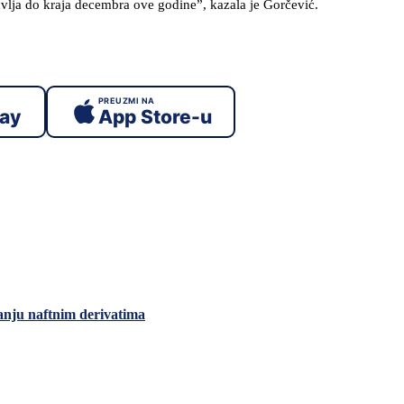
ja do kraja decembra ove godine”, kazala je Gorčević.
PREUZMI NA
lay
App Store-u
vanju naftnim derivatima