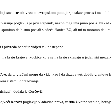
lo jasne liste obaveza na evropskom putu, jer je takav proces i metodolo
varanje poglavlja je prvi stepenik, nakon toga ima puno posla. Nekad 
a ispunimo da bismo postali sledeća članica EU, ali mi to moramo da ur
 i privreda benefite vidjeti tek postepeno.
 na kraju krajeva, kockice koje se na kraju sklapaju u jedan širi mozai
PA-e, da to građani mogu da vide, kao i da država već dobija grantove E
veni sistem i obrazovanje.
cirati”, dodala je Gorčević.
najveći izazovi poglavlja vladavine prava, zaštita životne sredine, bezbj