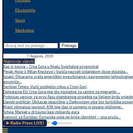
Hronika
Ekonomija
Sport
Marketing
Pretraga
7 Augusta, 2026
Najnovije vijesti:
Kao iz snova – Crna Gora u finalu Svjetskog prvenstva!
Pejak: Hoće li Milan Knežević i Vučića nazvati izdajnikom zbog dolaska...
Spajić: Otvaramo vrata američkim investicijama i savremenim tehnologijam
govoriće...
Serbian Times: Vučić podijelio crkvu u Crnoj Gori
Delegacija EU: Crna Gora nije dio inicijative za centre za migrante,...
Potpisan ugovor za prvu fazu stambenog projekta na Veljem brdu vrijednu
Danski političar: Obilazak skupštine s Dajkovićem više bio turistička posjet
Kljajić obmanuo javnost: ASK nije dao ni usmeno ni pisano mišljenje...
Srbija: Manjak u državnoj kasi milijardu eura
Ivanović za Eurokaz: Evropska unija ne briše identitet – ona pruža...
▶️ Radio Press LIVE!
🔊