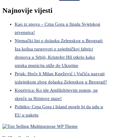
Najnovije vijesti
Kao iz snova – Crna Gora u finalu Svjetskog
prvenstva!
Njemački list o dolasku Zelenskog u Beograd:
Iza kulisa razgovori o zajedničkoj fabrici
dronova u Srbiji, Kristofer Hil otkrio kako
srpska municija stiže do Ukrajine
Pejak: Hoće li Milan Knežević i Vučića nazvati
izdajnikom zbog dolaska Zelenskog u Beograd?
Koprivica: Ko ide Amfilohijevim putem, ne
skreće sa Hristove staze!
Politiko: Crna Gora i Island mogle bi da uđu u
EU u paketu