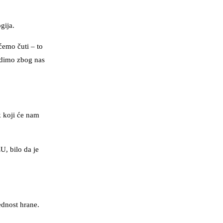
gija.
ćemo čuti – to
adimo zbog nas
k koji će nam
U, bilo da je
ednost hrane.