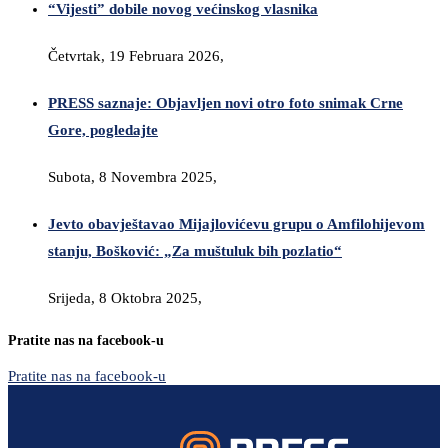
“Vijesti” dobile novog većinskog vlasnika
Četvrtak, 19 Februara 2026,
PRESS saznaje: Objavljen novi otro foto snimak Crne
Gore, pogledajte
Subota, 8 Novembra 2025,
Jevto obavještavao Mijajlovićevu grupu o Amfilohijevom
stanju, Bošković: „Za muštuluk bih pozlatio“
Srijeda, 8 Oktobra 2025,
Pratite nas na facebook-u
Pratite nas na facebook-u