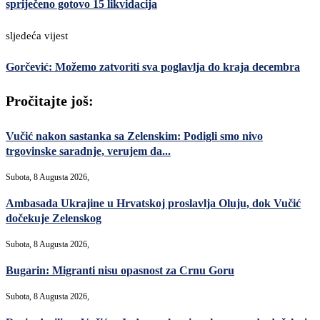
spriječeno gotovo 15 likvidacija
sljedeća vijest
Gorčević: Možemo zatvoriti sva poglavlja do kraja decembra
Pročitajte još:
Vučić nakon sastanka sa Zelenskim: Podigli smo nivo
trgovinske saradnje, verujem da...
Subota, 8 Augusta 2026,
Ambasada Ukrajine u Hrvatskoj proslavlja Oluju, dok Vučić
dočekuje Zelenskog
Subota, 8 Augusta 2026,
Bugarin: Migranti nisu opasnost za Crnu Goru
Subota, 8 Augusta 2026,