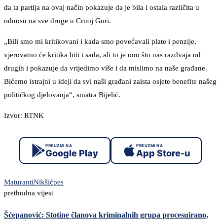
da ta partija na ovaj način pokazuje da je bila i ostala različita u
odnosu na sve druge u Crnoj Gori.
„Bili smo mi kritikovani i kada smo povećavali plate i penzije,
vjerovatno će kritika biti i sada, ali to je ono što nas razdvaja od
drugih i pokazuje da vrijedimo više i da mislimo na naše građane.
Bićemo istrajni u ideji da svi naši građani zaista osjete benefite našeg
političkog djelovanja“, smatra Bijelić.
Izvor: RTNK
PREUZMI NA
PREUZMI NA
Google Play
App Store-u
Maturanti
Nikšić
pes
prethodna vijest
Šćepanović: Stotine članova kriminalnih grupa procesuirano,