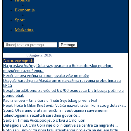
Hronika
Ekonomija
Sport
Marketing
Pretraga
8 Augusta, 2026
Najnovije vijesti:
Na proslavi Vučjeg Dola razgovarano o Bokokotorskoj eparhiji i
mogućem razrješenju...
Perić: Ili nova većina ili izbori, ovako više ne može
Dragaš: Saradnja sa Masdarom je najvažnija razvojna prekretnica za
EPCG
Besplatni udžbenici za više od 67.700 osnovaca: Distribucija počinje u
ponedjeljak
Kao iz snova – Crna Gora u finalu Svjetskog prvenstva!
Pejak: Hoće li Milan Knežević i Vučića nazvati izdajnikom zbog dolaska...
Spajić: Otvaramo vrata američkim investicijama i savremenim
tehnologijama, rezultati saradnje govoriće...
Serbian Times: Vučić podijelio crkvu u Crnoj Gori
Delegacija EU: Crna Gora nije dio inicijative za centre za migrante,...
Potpisan ugovor za prvu fazu stambenog projekta na Veljem brdu