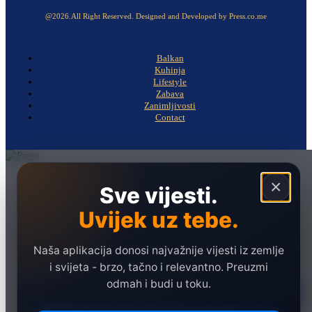
@2026.All Right Reserved. Designed and Developed by Press.co.me
Balkan
Kuhinja
Lifestyle
Zabava
Zanimljivosti
Contact
Naslovna
×
Sve vijesti.
Politika
Uvijek uz tebe.
Društvo
Hronika
Naša aplikacija donosi najvažnije vijesti iz zemlje
Ekonomija
i svijeta - brzo, tačno i relevantno. Preuzmi
odmah i budi u toku.
Sport
Marketing