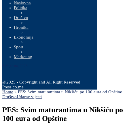
Naslovna
Politika
Društvo
Hronika
Ekonomija
Sport
Marketing
8 Augusta, 2026
@2025 - Copyright and All Right Reserved
Press.co.me
Home
»
PES: Svim maturantima u Nikšiću po 100 eura od Opštine
Društvo
Udarne vijesti
PES: Svim maturantima u Nikšiću po
100 eura od Opštine