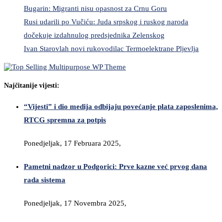
Bugarin: Migranti nisu opasnost za Crnu Goru
Rusi udarili po Vučiću: Juda srpskog i ruskog naroda
dočekuje izdahnulog predsjednika Zelenskog
Ivan Starovlah novi rukovodilac Termoelektrane Pljevlja
Najčitanije vijesti:
“Vijesti” i dio medija odbijaju povećanje plata zaposlenima,
RTCG spremna za potpis
Ponedjeljak, 17 Februara 2025,
Pametni nadzor u Podgorici: Prve kazne već prvog dana
rada sistema
Ponedjeljak, 17 Novembra 2025,