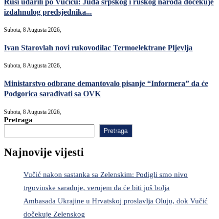
Rusi udarili po Vučiću: Juda srpskog i ruskog naroda dočekuje
izdahnulog predsjednika...
Subota, 8 Augusta 2026,
Ivan Starovlah novi rukovodilac Termoelektrane Pljevlja
Subota, 8 Augusta 2026,
Ministarstvo odbrane demantovalo pisanje “Informera” da će
Podgorica sarađivati sa OVK
Subota, 8 Augusta 2026,
Pretraga
Pretraga
Najnovije vijesti
Vučić nakon sastanka sa Zelenskim: Podigli smo nivo
trgovinske saradnje, verujem da će biti još bolja
Ambasada Ukrajine u Hrvatskoj proslavlja Oluju, dok Vučić
dočekuje Zelenskog