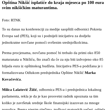
Opština Nikšić isplatiće do kraja mjeseca po 100 eura
svim nikšićkim maturantima.
Foto: RTNK
To su danas na konferenciji za medije saopštili odbornici Pokreta
Evropa sad (PES), koji su i podnijeli inicijativu za dodjelu
jednokratne novčane pomoći svršenim srednjoškolcima.
Prema procjenama, novčanu pomoć bi trebalo da primi oko 850
maturanata u Nikšiću, što znači da će za nju biti izdvojeno oko 85
hiljada eura iz opštinskog budžeta. Inicijativa PES-a podržana je i
formalizovana Odlukom predsjednika Opštine Nikšić
Marka
Kovačevića
.
Milica Lalatović Žižić
, odbornica PES-a i predsjednica lokalnog
parlamenta, rekla je da je kao prosvetni radnik upoznata sa tim
koliko je završetak srednje škole finansijski izazovan za mnoge
porodice. Prema njenim riječima, troškovi maturskih večeri, odijela,