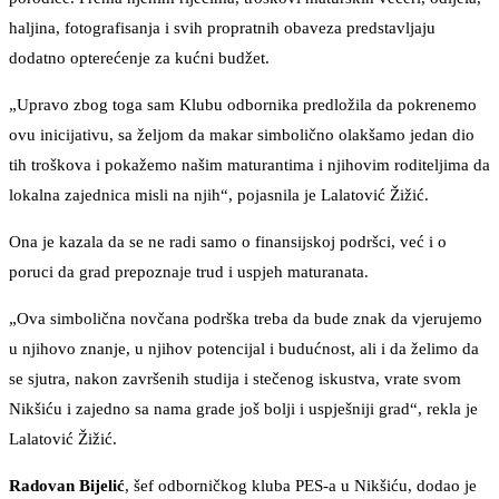
haljina, fotografisanja i svih propratnih obaveza predstavljaju
dodatno opterećenje za kućni budžet.
„Upravo zbog toga sam Klubu odbornika predložila da pokrenemo
ovu inicijativu, sa željom da makar simbolično olakšamo jedan dio
tih troškova i pokažemo našim maturantima i njihovim roditeljima da
lokalna zajednica misli na njih“, pojasnila je Lalatović Žižić.
Ona je kazala da se ne radi samo o finansijskoj podršci, već i o
poruci da grad prepoznaje trud i uspjeh maturanata.
„Ova simbolična novčana podrška treba da bude znak da vjerujemo
u njihovo znanje, u njihov potencijal i budućnost, ali i da želimo da
se sjutra, nakon završenih studija i stečenog iskustva, vrate svom
Nikšiću i zajedno sa nama grade još bolji i uspješniji grad“, rekla je
Lalatović Žižić.
Radovan Bijelić
, šef odborničkog kluba PES-a u Nikšiću, dodao je