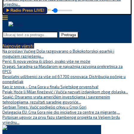
vrijednu...
▶️ Radio Press LIVE!
🔊
Pretraga
Najnovije vijesti:
Na proslavi Vučjeg Dola razgovarano o Bokokotorskoj eparhiji i
mogućem razrješenju...
Perić: Ili nova većina ili izbori, ovako više ne može
Dragaš: Saradnja sa Masdarom je najvažnija razvojna prekretnica za
EPCG
Besplatni udžbenici za više od 67.700 osnovaca: Distribucija počinje u
ponedjeljak
Kao iz snova – Crna Gora u finalu Svjetskog prvenstva!
Pejak: Hoće li Milan Knežević i Vučića nazvati izdajnikom zbog dolaska...
Spajić: Otvaramo vrata američkim investicijama i savremenim
tehnologijama, rezultati saradnje govoriće...
Serbian Times: Vučić podijelio crkvu u Crnoj Gori
Delegacija EU: Crna Gora nije dio inicijative za centre za migrante,...
Potpisan ugovor za prvu fazu stambenog projekta na Veljem brdu
vrijednu...