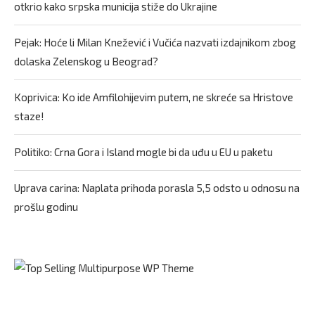
otkrio kako srpska municija stiže do Ukrajine
Pejak: Hoće li Milan Knežević i Vučića nazvati izdajnikom zbog
dolaska Zelenskog u Beograd?
Koprivica: Ko ide Amfilohijevim putem, ne skreće sa Hristove
staze!
Politiko: Crna Gora i Island mogle bi da uđu u EU u paketu
Uprava carina: Naplata prihoda porasla 5,5 odsto u odnosu na
prošlu godinu