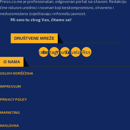
Press.co.me je profesionalan, odgovoran portal sa stavom. Redakciju
čine iskusni urednici i novinari koji beskompromisno, otvoreno i
nedvosmisleno izvještavaju i informišu javnost.
Mi smo tu zbog Vas, čitamo se!
DRUŠTVENE MREŽE
Facebook
Instagram
Youtube
Envelope
Rss
O NAMA
USLOVI KORIŠĆENJA
IMPRESSUM
PRIVACY POLICY
MARKETING
NASLOVNA