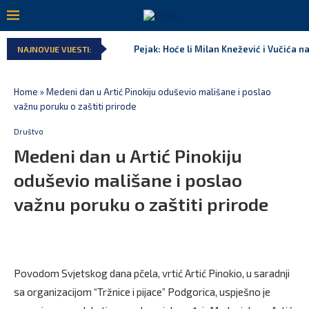
Pejak: Hoće li Milan Knežević i Vučića n
NAJNOVIJE VIJESTI:
Home
»
Medeni dan u Artić Pinokiju oduševio mališane i poslao
važnu poruku o zaštiti prirode
Društvo
Medeni dan u Artić Pinokiju
oduševio mališane i poslao
važnu poruku o zaštiti prirode
Povodom Svjetskog dana pčela, vrtić Artić Pinokio, u saradnji
sa organizacijom “Tržnice i pijace” Podgorica, uspješno je