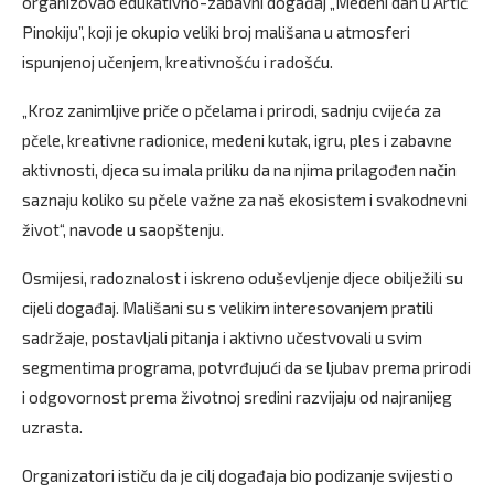
organizovao edukativno-zabavni događaj „Medeni dan u Artić
Pinokiju”, koji je okupio veliki broj mališana u atmosferi
ispunjenoj učenjem, kreativnošću i radošću.
„Kroz zanimljive priče o pčelama i prirodi, sadnju cvijeća za
pčele, kreativne radionice, medeni kutak, igru, ples i zabavne
aktivnosti, djeca su imala priliku da na njima prilagođen način
saznaju koliko su pčele važne za naš ekosistem i svakodnevni
život“, navode u saopštenju.
Osmijesi, radoznalost i iskreno oduševljenje djece obilježili su
cijeli događaj. Mališani su s velikim interesovanjem pratili
sadržaje, postavljali pitanja i aktivno učestvovali u svim
segmentima programa, potvrđujući da se ljubav prema prirodi
i odgovornost prema životnoj sredini razvijaju od najranijeg
uzrasta.
Organizatori ističu da je cilj događaja bio podizanje svijesti o