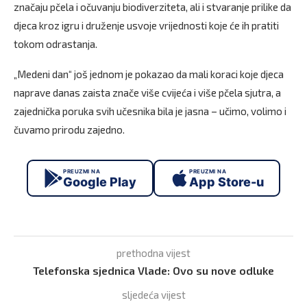
značaju pčela i očuvanju biodiverziteta, ali i stvaranje prilike da
djeca kroz igru i druženje usvoje vrijednosti koje će ih pratiti
tokom odrastanja.
„Medeni dan“ još jednom je pokazao da mali koraci koje djeca
naprave danas zaista znače više cvijeća i više pčela sjutra, a
zajednička poruka svih učesnika bila je jasna – učimo, volimo i
čuvamo prirodu zajedno.
PREUZMI NA
PREUZMI NA
Google Play
App Store-u
prethodna vijest
Telefonska sjednica Vlade: Ovo su nove odluke
sljedeća vijest