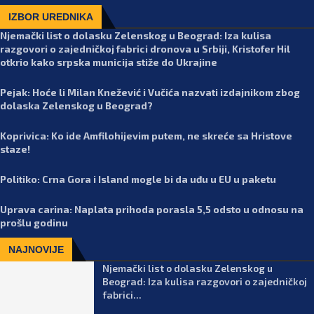
IZBOR UREDNIKA
Njemački list o dolasku Zelenskog u Beograd: Iza kulisa
razgovori o zajedničkoj fabrici dronova u Srbiji, Kristofer Hil
otkrio kako srpska municija stiže do Ukrajine
Pejak: Hoće li Milan Knežević i Vučića nazvati izdajnikom zbog
dolaska Zelenskog u Beograd?
Koprivica: Ko ide Amfilohijevim putem, ne skreće sa Hristove
staze!
Politiko: Crna Gora i Island mogle bi da uđu u EU u paketu
Uprava carina: Naplata prihoda porasla 5,5 odsto u odnosu na
prošlu godinu
NAJNOVIJE
Njemački list o dolasku Zelenskog u
Beograd: Iza kulisa razgovori o zajedničkoj
fabrici...