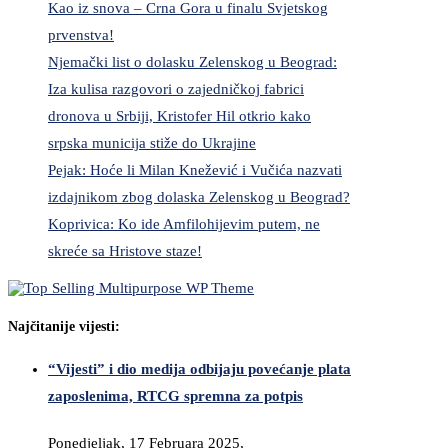
Kao iz snova – Crna Gora u finalu Svjetskog
prvenstva!
Njemački list o dolasku Zelenskog u Beograd:
Iza kulisa razgovori o zajedničkoj fabrici
dronova u Srbiji, Kristofer Hil otkrio kako
srpska municija stiže do Ukrajine
Pejak: Hoće li Milan Knežević i Vučića nazvati
izdajnikom zbog dolaska Zelenskog u Beograd?
Koprivica: Ko ide Amfilohijevim putem, ne
skreće sa Hristove staze!
Najčitanije vijesti:
“Vijesti” i dio medija odbijaju povećanje plata
zaposlenima, RTCG spremna za potpis
Ponedjeljak, 17 Februara 2025,