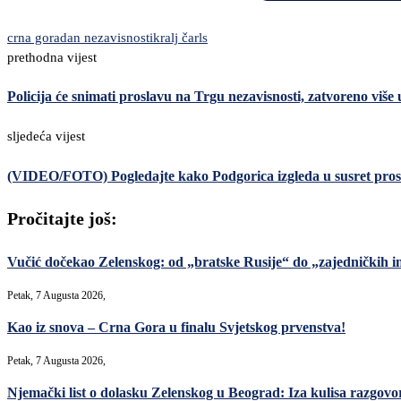
crna gora
dan nezavisnosti
kralj čarls
prethodna vijest
Policija će snimati proslavu na Trgu nezavisnosti, zatvoreno više 
sljedeća vijest
(VIDEO/FOTO) Pogledajte kako Podgorica izgleda u susret prosl
Pročitajte još:
Vučić dočekao Zelenskog: od „bratske Rusije“ do „zajedničkih in
Petak, 7 Augusta 2026,
Kao iz snova – Crna Gora u finalu Svjetskog prvenstva!
Petak, 7 Augusta 2026,
Njemački list o dolasku Zelenskog u Beograd: Iza kulisa razgovori