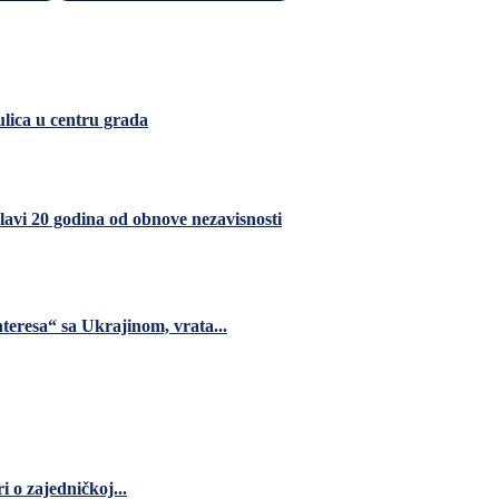
ulica u centru grada
avi 20 godina od obnove nezavisnosti
teresa“ sa Ukrajinom, vrata...
 o zajedničkoj...