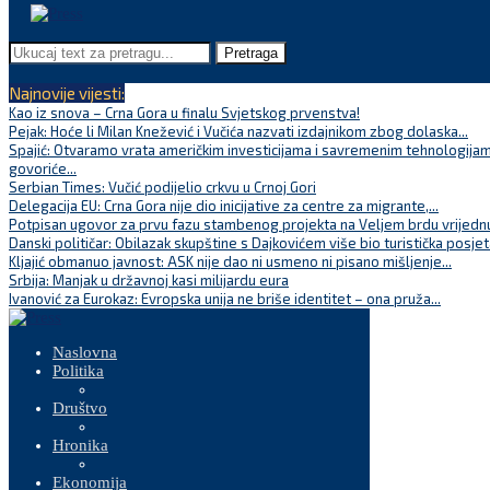
Pretraga
Najnovije vijesti:
Kao iz snova – Crna Gora u finalu Svjetskog prvenstva!
Pejak: Hoće li Milan Knežević i Vučića nazvati izdajnikom zbog dolaska...
Spajić: Otvaramo vrata američkim investicijama i savremenim tehnologijam
govoriće...
Serbian Times: Vučić podijelio crkvu u Crnoj Gori
Delegacija EU: Crna Gora nije dio inicijative za centre za migrante,...
Potpisan ugovor za prvu fazu stambenog projekta na Veljem brdu vrijednu
Danski političar: Obilazak skupštine s Dajkovićem više bio turistička posjet
Kljajić obmanuo javnost: ASK nije dao ni usmeno ni pisano mišljenje...
Srbija: Manjak u državnoj kasi milijardu eura
Ivanović za Eurokaz: Evropska unija ne briše identitet – ona pruža...
Naslovna
Politika
Društvo
Hronika
Ekonomija