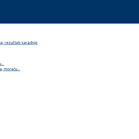
a, rezultati saradnje
...
a, moraću...