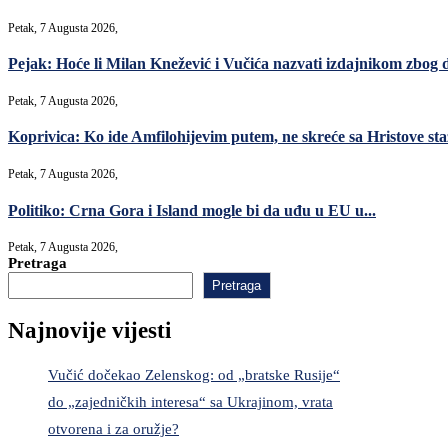
Petak, 7 Augusta 2026,
Pejak: Hoće li Milan Knežević i Vučića nazvati izdajnikom zbog 
Petak, 7 Augusta 2026,
Koprivica: Ko ide Amfilohijevim putem, ne skreće sa Hristove sta
Petak, 7 Augusta 2026,
Politiko: Crna Gora i Island mogle bi da uđu u EU u...
Petak, 7 Augusta 2026,
Pretraga
Pretraga
Najnovije vijesti
Vučić dočekao Zelenskog: od „bratske Rusije“
do „zajedničkih interesa“ sa Ukrajinom, vrata
otvorena i za oružje?