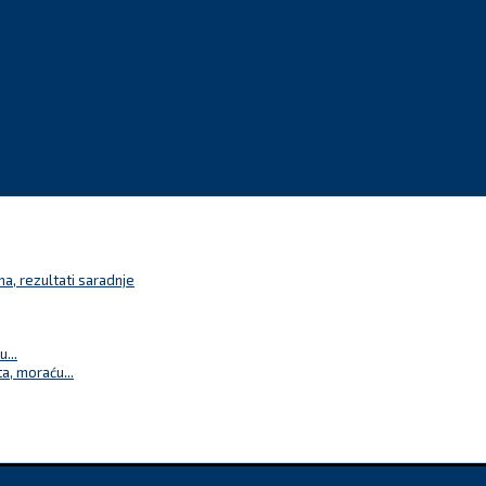
a, rezultati saradnje
...
a, moraću...