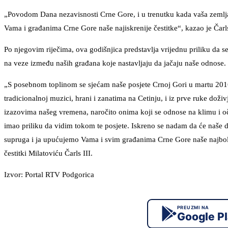
„Povodom Dana nezavisnosti Crne Gore, i u trenutku kada vaša zemlja
Vama i građanima Crne Gore naše najiskrenije čestitke“, kazao je Čarls
Po njegovim riječima, ova godišnjica predstavlja vrijednu priliku da s
na veze između naših građana koje nastavljaju da jačaju naše odnose.
„S posebnom toplinom se sjećam naše posjete Crnoj Gori u martu 2016
tradicionalnoj muzici, hrani i zanatima na Cetinju, i iz prve ruke do
izazovima našeg vremena, naročito onima koji se odnose na klimu i o
imao priliku da vidim tokom te posjete. Iskreno se nadam da će naše dv
supruga i ja upućujemo Vama i svim građanima Crne Gore naše najbolje 
čestitki Milatoviću Čarls III.
Izvor: Portal RTV Podgorica
PREUZMI NA
Google P