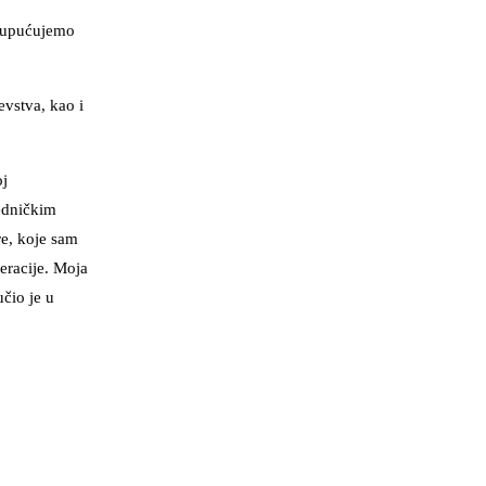
a upućujemo
evstva, kao i
oj
jedničkim
re, koje sam
eracije. Moja
čio je u