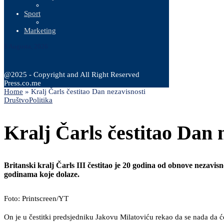
Sport
Marketing
8 Augusta, 2026
@2025 - Copyright and All Right Reserved
Press.co.me
Home
»
Kralj Čarls čestitao Dan nezavisnosti
Društvo
Politika
Kralj Čarls čestitao Dan 
Britanski kralj Čarls III čestitao je 20 godina od obnove nezavis
godinama koje dolaze.
Foto: Printscreen/YT
On je u čestitki predsjedniku Jakovu Milatoviću rekao da se nada da će