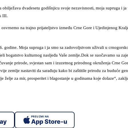
 obilježava dvadesetu godišnjicu svoje nezavisnosti, moja supruga i j
 III.
e osvrnemo na trajno prijateljstvo između Crne Gore i Ujedinjenog Kralj
. godine. Moja supruga i ja smo sa zadovoljstvom uživali u crnogorsk
živjeli bogatstvo kulturnog nasljeđa Vaše zemlje.Dok se suočavamo sa za
čuvanje prirode, svjestan sam i izuzetnog prirodnog okruženja Crne Go
ije zemlje nastaviti da sarađuju kako bi zaštitile prirodu za buduće gen
želje za mir, prosperitet i blagostanje u godinama koje dolaze“, zaklju
PREUZMI NA
lay
App Store-u