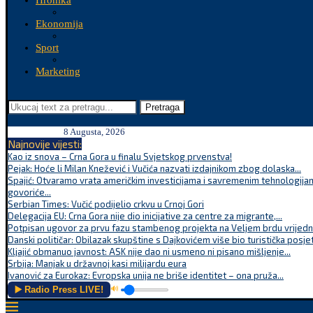
Hronika
Ekonomija
Sport
Marketing
Pretraga
8 Augusta, 2026
Najnovije vijesti:
Kao iz snova – Crna Gora u finalu Svjetskog prvenstva!
Pejak: Hoće li Milan Knežević i Vučića nazvati izdajnikom zbog dolaska...
Spajić: Otvaramo vrata američkim investicijama i savremenim tehnologijam
govoriće...
Serbian Times: Vučić podijelio crkvu u Crnoj Gori
Delegacija EU: Crna Gora nije dio inicijative za centre za migrante,...
Potpisan ugovor za prvu fazu stambenog projekta na Veljem brdu vrijednu
Danski političar: Obilazak skupštine s Dajkovićem više bio turistička posjet
Kljajić obmanuo javnost: ASK nije dao ni usmeno ni pisano mišljenje...
Srbija: Manjak u državnoj kasi milijardu eura
Ivanović za Eurokaz: Evropska unija ne briše identitet – ona pruža...
▶️ Radio Press LIVE!
🔊