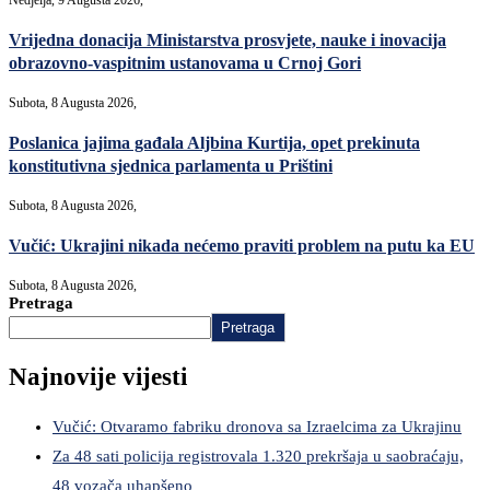
Nedjelja, 9 Augusta 2026,
Vrijedna donacija Ministarstva prosvjete, nauke i inovacija
obrazovno-vaspitnim ustanovama u Crnoj Gori
Subota, 8 Augusta 2026,
Poslanica jajima gađala Aljbina Kurtija, opet prekinuta
konstitutivna sjednica parlamenta u Prištini
Subota, 8 Augusta 2026,
Vučić: Ukrajini nikada nećemo praviti problem na putu ka EU
Subota, 8 Augusta 2026,
Pretraga
Pretraga
Najnovije vijesti
Vučić: Otvaramo fabriku dronova sa Izraelcima za Ukrajinu
Za 48 sati policija registrovala 1.320 prekršaja u saobraćaju,
48 vozača uhapšeno