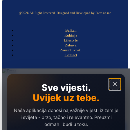
@2026.All Right Reserved. Designed and Developed by Press.co.me
Balkan
Kuhinja
Lifestyle
Zabava
Zanimljivosti
Contact
Naslovna
×
Sve vijesti.
Politika
Uvijek uz tebe.
Društvo
Hronika
Naša aplikacija donosi najvažnije vijesti iz zemlje
Ekonomija
i svijeta - brzo, tačno i relevantno. Preuzmi
odmah i budi u toku.
Sport