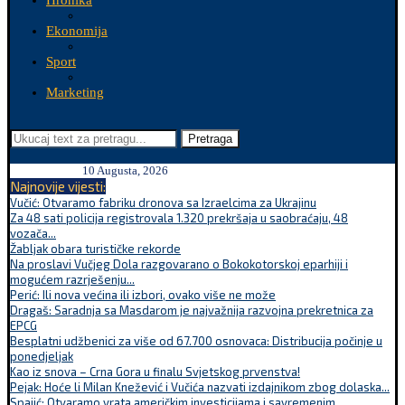
Hronika
Ekonomija
Sport
Marketing
Pretraga
10 Augusta, 2026
Najnovije vijesti:
Vučić: Otvaramo fabriku dronova sa Izraelcima za Ukrajinu
Za 48 sati policija registrovala 1.320 prekršaja u saobraćaju, 48
vozača...
Žabljak obara turističke rekorde
Na proslavi Vučjeg Dola razgovarano o Bokokotorskoj eparhiji i
mogućem razrješenju...
Perić: Ili nova većina ili izbori, ovako više ne može
Dragaš: Saradnja sa Masdarom je najvažnija razvojna prekretnica za
EPCG
Besplatni udžbenici za više od 67.700 osnovaca: Distribucija počinje u
ponedjeljak
Kao iz snova – Crna Gora u finalu Svjetskog prvenstva!
Pejak: Hoće li Milan Knežević i Vučića nazvati izdajnikom zbog dolaska...
Spajić: Otvaramo vrata američkim investicijama i savremenim