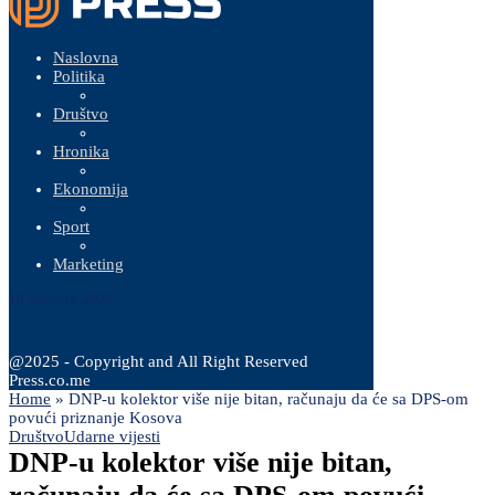
Naslovna
Politika
Društvo
Hronika
Ekonomija
Sport
Marketing
10 Augusta, 2026
@2025 - Copyright and All Right Reserved
Press.co.me
Home
»
DNP-u kolektor više nije bitan, računaju da će sa DPS-om
povući priznanje Kosova
Društvo
Udarne vijesti
DNP-u kolektor više nije bitan,