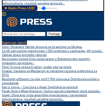
tehnologijama, rezultati saradnje govoriće...
▶️ Radio Press LIVE!
🔊
Pretraga
Najnovije vijesti:
Vučić: Otvaramo fabriku dronova sa Izraelcima za Ukrajinu
Za 48 sati policija registrovala 1.320 prekršaja u saobraćaju, 48 vozača...
Žabljak obara turističke rekorde
Na proslavi Vučjeg Dola razgovarano o Bokokotorskoj eparhiji i
mogućem razrješenju...
Perić: Ili nova većina ili izbori, ovako više ne može
Dragaš: Saradnja sa Masdarom je najvažnija razvojna prekretnica za
EPCG
Besplatni udžbenici za više od 67.700 osnovaca: Distribucija počinje u
ponedjeljak
Kao iz snova – Crna Gora u finalu Svjetskog prvenstva!
Pejak: Hoće li Milan Knežević i Vučića nazvati izdajnikom zbog dolaska...
Spajić: Otvaramo vrata američkim investicijama i savremenim
tehnologijama, rezultati saradnje govoriće...