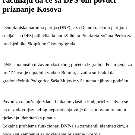
računaju da će sa DPS-om povući
priznanje Kosova
Demokratska narodna partija (DNP) je sa Demokratskom partijom
socijalista (DPS) odlučila da podrži lidera Preokreta Srđana Perića za
predsjednika Skupštine Glavnog grada.
DNP je napustio državnu vlast zbog početka izgradnje Postrojenja za
prečišćavanje otpadnih voda u Botunu, a zatim su istakli da
gradonačelnik Podgorice Saša Mujović više nema njihovu podršku.
Povod za napuštanje Vlade i lokalne vlasti u Podgorici zasnivao se
na nezadovoljstvu zbog nepostojanja volje da se u ovom trenutku
rješavaju identitetska pitanja.
Lokalne probleme funkcioneri DNP-a su zamijenili identitetskim, a
počeli su kampanju za povlačenje priznanja Kosova.