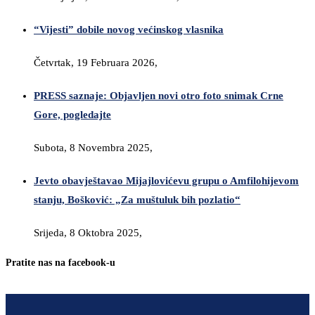
“Vijesti” dobile novog većinskog vlasnika
Četvrtak, 19 Februara 2026,
PRESS saznaje: Objavljen novi otro foto snimak Crne
Gore, pogledajte
Subota, 8 Novembra 2025,
Jevto obavještavao Mijajlovićevu grupu o Amfilohijevom
stanju, Bošković: „Za muštuluk bih pozlatio“
Srijeda, 8 Oktobra 2025,
Pratite nas na facebook-u