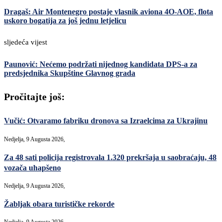
Dragaš: Air Montenegro postaje vlasnik aviona 4O-AOE, flota
uskoro bogatija za još jednu letjelicu
sljedeća vijest
Paunović: Nećemo podržati nijednog kandidata DPS-a za
predsjednika Skupštine Glavnog grada
Pročitajte još:
Vučić: Otvaramo fabriku dronova sa Izraelcima za Ukrajinu
Nedjelja, 9 Augusta 2026,
Za 48 sati policija registrovala 1.320 prekršaja u saobraćaju, 48
vozača uhapšeno
Nedjelja, 9 Augusta 2026,
Žabljak obara turističke rekorde