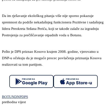
Da im rješavanje ekološkog pitanja više nije sporno pokazuje
spremnost da podrže nekadašnjeg funkcionera Pozitivne i sadašnjeg
lidera Preokreta Srđana Perića, koji se takođe zalaže za izgradnju
Postrojenja za prečišćavanje otpadnih voda u Botunu.
Pošto je DPS priznao Kosovo krajem 2008. godine, vjerovatno u
DNP-u očekuju da je moguće procec povlačenja priznanja Kosova
realizovati sa tom partijom.
PREUZMI NA
PREUZMI NA
Google Play
App Store-u
BOTUN
DNP
DPS
prethodna vijest