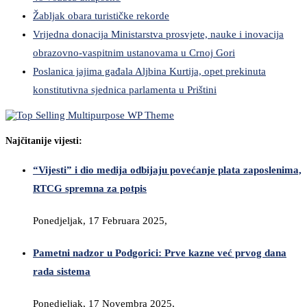
Žabljak obara turističke rekorde
Vrijedna donacija Ministarstva prosvjete, nauke i inovacija
obrazovno-vaspitnim ustanovama u Crnoj Gori
Poslanica jajima gađala Aljbina Kurtija, opet prekinuta
konstitutivna sjednica parlamenta u Prištini
Najčitanije vijesti:
“Vijesti” i dio medija odbijaju povećanje plata zaposlenima,
RTCG spremna za potpis
Ponedjeljak, 17 Februara 2025,
Pametni nadzor u Podgorici: Prve kazne već prvog dana
rada sistema
Ponedjeljak, 17 Novembra 2025,