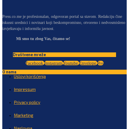
Press.co.me je profesionalan, odgovoran portal sa stavom. Redakciju čine
iskusni urednici i novinari koji beskompromisno, otvoreno i nedvosmisleno
izvještavaju i informišu javnost.
Mi smo tu zbog Vas, čitamo se!
Društvene mreže
Facebook
Instagram
Youtube
Envelope
Rss
O nama
Uslovi korišćenja
Impressum
Privacy policy
Marketing
Naslovna