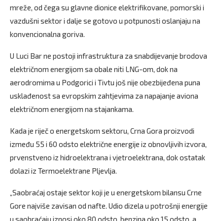
mreže, od čega su glavne dionice elektrifikovane, pomorski i
vazdušni sektor i dalje se gotovo u potpunosti oslanjaju na
konvencionalna goriva.
U Luci Bar ne postoji infrastruktura za snabdijevanje brodova
električnom energijom sa obale niti LNG-om, dok na
aerodromima u Podgorici i Tivtu još nije obezbijeđena puna
usklađenost sa evropskim zahtjevima za napajanje aviona
električnom energijom na stajankama.
Kada je riječ o energetskom sektoru, Crna Gora proizvodi
između 55 i 60 odsto električne energije iz obnovljivih izvora,
prvenstveno iz hidroelektrana i vjetroelektrana, dok ostatak
dolazi iz Termoelektrane Pljevlja.
„Saobraćaj ostaje sektor koji je u energetskom bilansu Crne
Gore najviše zavisan od nafte. Udio dizela u potrošnji energije
u saobraćaju iznosi oko 80 odsto, benzina oko 15 odsto, a