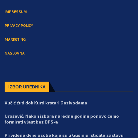
IMPRESSUM
PRIVACY POLICY
MARKETING
NASLOVNA
IZBOR UREDNIKA
Vučić ćuti dok Kurti krstari Gazivodama
Urošević: Nakon izbora naredne godine ponovo ćemo
formirati vlast bez DPS-a
Prividene dvije osobe koje su u Gusinju isticale zastavu