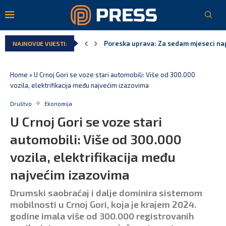
Laković: Crna Gora nije dobila zvaničn
NAJNOVIJE VIJESTI:
Crna Gora neće biti domaćin migrants
Aerodromi Crne Gore za sedam mjeseci
EPCG: Sistem stabilan, Termoelektran
Spajić: Crna Gora neće prihvatiti cent
Home
»
U Crnoj Gori se voze stari automobili: Više od 300.000
vozila, elektrifikacija među najvećim izazovima
Društvo
Ekonomija
U Crnoj Gori se voze stari
automobili: Više od 300.000
vozila, elektrifikacija među
najvećim izazovima
Drumski saobraćaj i dalje dominira sistemom
mobilnosti u Crnoj Gori, koja je krajem 2024.
godine imala više od 300.000 registrovanih