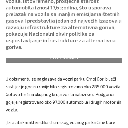
vozila. Istovremeno, prosječna starost
automobila iznosi 17,6 godina, što usporava
prelazak na vozila sa manjim emisijama štetnih
gasova i predstavlja jedan od najvećih izazova u
razvoju infrastrukture za alternativna goriva,
pokazuje Nacionalni okvir politike za
uspostavljanje infrastrukture za alternativna
goriva.
Foto: Monteput
U dokumentu se naglašava da vozni park u Crnoj Gori bilježi
rast, jer je godinu ranije bilo registrovano oko 285.000 vozila.
Gotovo trećina ukupnog broja vozila nalazi se u Podgorici,
gdje je registrovano oko 97.000 automobila i drugih motornih
vozila.
„Izrazita karakteristika drumskog voznog parka Crne Gore