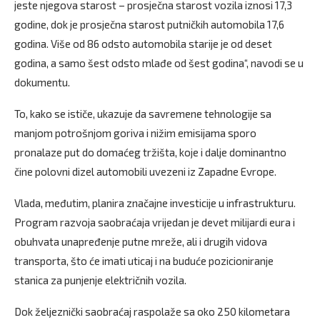
jeste njegova starost – prosječna starost vozila iznosi 17,3
godine, dok je prosječna starost putničkih automobila 17,6
godina. Više od 86 odsto automobila starije je od deset
godina, a samo šest odsto mlađe od šest godina“, navodi se u
dokumentu.
To, kako se ističe, ukazuje da savremene tehnologije sa
manjom potrošnjom goriva i nižim emisijama sporo
pronalaze put do domaćeg tržišta, koje i dalje dominantno
čine polovni dizel automobili uvezeni iz Zapadne Evrope.
Vlada, međutim, planira značajne investicije u infrastrukturu.
Program razvoja saobraćaja vrijedan je devet milijardi eura i
obuhvata unapređenje putne mreže, ali i drugih vidova
transporta, što će imati uticaj i na buduće pozicioniranje
stanica za punjenje električnih vozila.
Dok željeznički saobraćaj raspolaže sa oko 250 kilometara