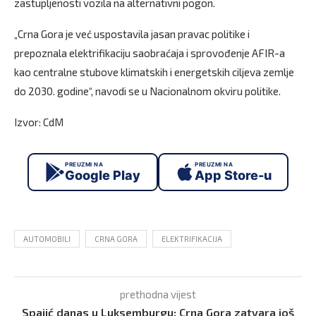
zastupljenosti vozila na alternativni pogon.
„Crna Gora je već uspostavila jasan pravac politike i
prepoznala elektrifikaciju saobraćaja i sprovođenje AFIR-a
kao centralne stubove klimatskih i energetskih ciljeva zemlje
do 2030. godine“, navodi se u Nacionalnom okviru politike.
Izvor: CdM
PREUZMI NA
PREUZMI NA
Google Play
App Store-u
AUTOMOBILI
CRNA GORA
ELEKTRIFIKACIJA
prethodna vijest
Spajić danas u Luksemburgu: Crna Gora zatvara još