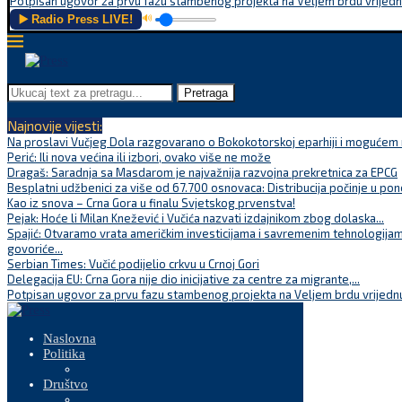
Potpisan ugovor za prvu fazu stambenog projekta na Veljem brdu vrijednu
▶️ Radio Press LIVE!
🔊
Pretraga
Najnovije vijesti:
Na proslavi Vučjeg Dola razgovarano o Bokokotorskoj eparhiji i mogućem r
Perić: Ili nova većina ili izbori, ovako više ne može
Dragaš: Saradnja sa Masdarom je najvažnija razvojna prekretnica za EPCG
Besplatni udžbenici za više od 67.700 osnovaca: Distribucija počinje u pon
Kao iz snova – Crna Gora u finalu Svjetskog prvenstva!
Pejak: Hoće li Milan Knežević i Vučića nazvati izdajnikom zbog dolaska...
Spajić: Otvaramo vrata američkim investicijama i savremenim tehnologijam
govoriće...
Serbian Times: Vučić podijelio crkvu u Crnoj Gori
Delegacija EU: Crna Gora nije dio inicijative za centre za migrante,...
Potpisan ugovor za prvu fazu stambenog projekta na Veljem brdu vrijednu
Naslovna
Politika
Društvo