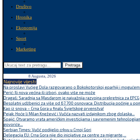
Društvo
Hronika
Ekonomija
Sport
Marketing
Pretraga
8 Augusta, 2026
Najnovije vijesti:
Na proslavi Vučjeg Dola razgovarano o Bokokotorskoj eparhiji i mogućem r
Perić: Ili nova većina ili izbori, ovako više ne može
Dragaš: Saradnja sa Masdarom je najvažnija razvojna prekretnica za EPCG
Besplatni udžbenici za više od 67.700 osnovaca: Distribucija počinje u po
Kao iz snova – Crna Gora u finalu Svjetskog prvenstva!
Pejak: Hoće li Milan Knežević i Vučića nazvati izdajnikom zbog dolaska...
Spajić: Otvaramo vrata američkim investicijama i savremenim tehnologijam
govoriće...
Serbian Times: Vučić podijelio crkvu u Crnoj Gori
Delegacija EU: Crna Gora nije dio inicijative za centre za migrante,...