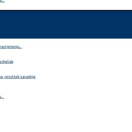
...
azrješenju...
edjeljak
a, rezultati saradnje
...