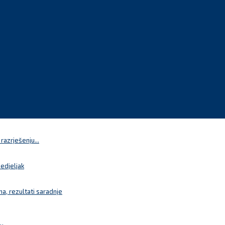
azrješenju...
nedjeljak
a, rezultati saradnje