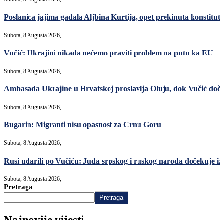
Poslanica jajima gađala Aljbina Kurtija, opet prekinuta konstitut
Subota, 8 Augusta 2026,
Vučić: Ukrajini nikada nećemo praviti problem na putu ka EU
Subota, 8 Augusta 2026,
Ambasada Ukrajine u Hrvatskoj proslavlja Oluju, dok Vučić do
Subota, 8 Augusta 2026,
Bugarin: Migranti nisu opasnost za Crnu Goru
Subota, 8 Augusta 2026,
Rusi udarili po Vučiću: Juda srpskog i ruskog naroda dočekuje i
Subota, 8 Augusta 2026,
Pretraga
Pretraga
Najnovije vijesti