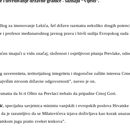
i utvrđivanje državne granice - saznaju “Vijesti”.
log za imenovanje Lekića, šef države razmatra nekoliko drugih potenci
 je i profesor međunarodnog javnog prava i bivši sudija Evropskog suda 
en imajući u vidu značaj, složenost i osjetljivost pitanja Prevlake, od
 suvereniteta, teritorijalnog integriteta i dugoročne zaštite interesa Crn
 najvišim nivoom državne odgovornosti”, naveo je on.
matra da bi rt Oštro na Prevlaci trebalo da pripadne Crnoj Gori.
ić
, specijalna savjetnica ministra vanjskih i evropskih poslova Hrvatsk
a je razumljivo da se Milatovićeva izjava doživljava kao korak unazad,
vatskom jugu pratio zveket tenkova”.