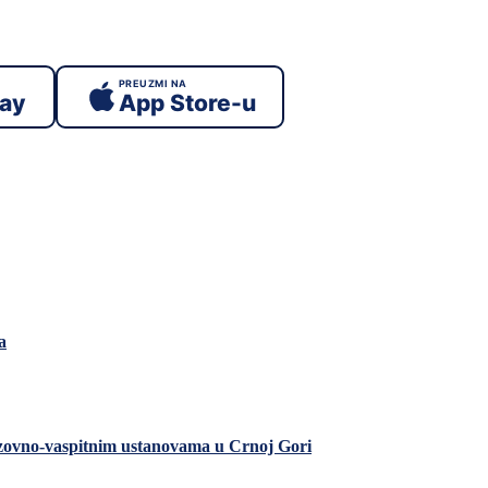
PREUZMI NA
lay
App Store-u
a
razovno-vaspitnim ustanovama u Crnoj Gori