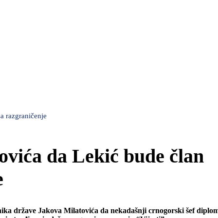
a razgraničenje
vića da Lekić bude član
e
ika države Jakova Milatovića da nekadašnji crnogorski šef diplom