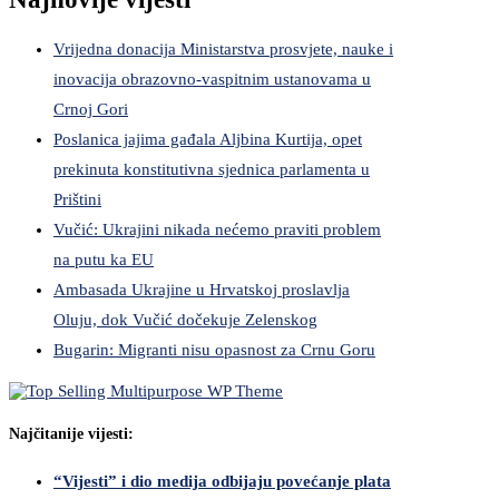
Vrijedna donacija Ministarstva prosvjete, nauke i
inovacija obrazovno-vaspitnim ustanovama u
Crnoj Gori
Poslanica jajima gađala Aljbina Kurtija, opet
prekinuta konstitutivna sjednica parlamenta u
Prištini
Vučić: Ukrajini nikada nećemo praviti problem
na putu ka EU
Ambasada Ukrajine u Hrvatskoj proslavlja
Oluju, dok Vučić dočekuje Zelenskog
Bugarin: Migranti nisu opasnost za Crnu Goru
Najčitanije vijesti:
“Vijesti” i dio medija odbijaju povećanje plata