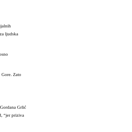
jalnih
za ljudska
nosno
e Gore. Zato
e Gordana Grlić
 “jer priziva