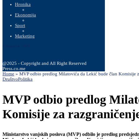
Hronika
Ekonomija
Sport
Marketing
8 Augusta, 2026
@2025 - Copyright and All Right Reserved
Press.co.me
Home
»
MVP odbio predlog Milatovića da Lekić bude član Komisije z
Društvo
Politika
MVP odbio predlog Milato
Komisije za razgraničenj
Ministarstvo vanjskih poslova (MVP) odbilo je predlog predsjedn