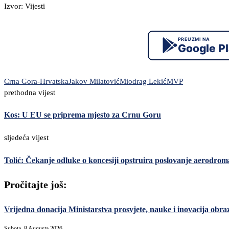
Izvor: Vijesti
PREUZMI NA
Google P
Crna Gora-Hrvatska
Jakov Milatović
Miodrag Lekić
MVP
prethodna vijest
Kos: U EU se priprema mjesto za Crnu Goru
sljedeća vijest
Tolić: Čekanje odluke o koncesiji opstruira poslovanje aerodrom
Pročitajte još:
Vrijedna donacija Ministarstva prosvjete, nauke i inovacija ob
Subota, 8 Augusta 2026,