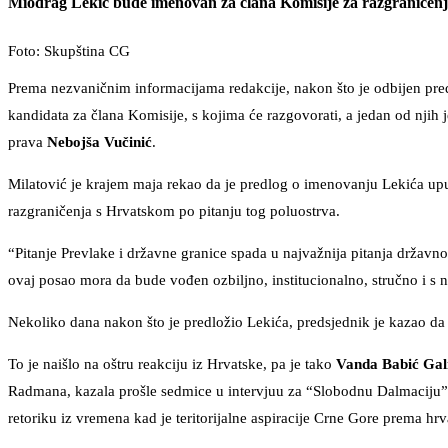
Miodrag Lekić bude imenovan za člana Komisije za razgraničenje 
Foto: Skupština CG
Prema nezvaničnim informacijama redakcije, nakon što je odbijen pred
kandidata za člana Komisije, s kojima će razgovorati, a jedan od njih
prava
Nebojša Vučinić
.
Milatović je krajem maja rekao da je predlog o imenovanju Lekića upuć
razgraničenja s Hrvatskom po pitanju tog poluostrva.
“Pitanje Prevlake i državne granice spada u najvažnija pitanja državnog
ovaj posao mora da bude vođen ozbiljno, institucionalno, stručno i s
Nekoliko dana nakon što je predložio Lekića, predsjednik je kazao da s
To je naišlo na oštru reakciju iz Hrvatske, pa je tako
Vanda Babić Gal
Radmana, kazala prošle sedmice u intervjuu za “Slobodnu Dalmaciju” d
retoriku iz vremena kad je teritorijalne aspiracije Crne Gore prema hr