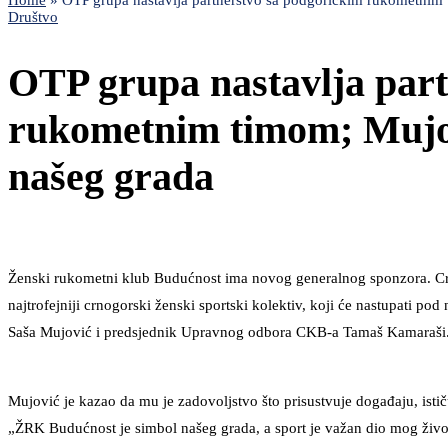
Home
»
OTP grupa nastavlja partnerstvo sa podgoričkim rukometnim
Društvo
OTP grupa nastavlja part
rukometnim timom; Mujo
našeg grada
Ženski rukometni klub Budućnost ima novog generalnog sponzora. Cr
najtrofejniji crnogorski ženski sportski kolektiv, koji će nastupati
Saša Mujović i predsjednik Upravnog odbora CKB-a Tamaš Kamaraši
Mujović je kazao da mu je zadovoljstvo što prisustvuje događaju, ist
„ŽRK Budućnost je simbol našeg grada, a sport je važan dio mog živo