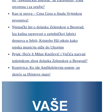
do „zajedničkih interesa“ sa Ukrajinom, vrata
otvorena i za oružje?
Kao iz snova – Crna Gora u finalu Svjetskog
prvenstva!
Njemački list o dolasku Zelenskog u Beograd:
Iza kulisa razgovori o zajedničkoj fabrici
dronova u Srbiji, Kristofer Hil otkrio kako
srpska municija stiže do Ukrajine
Pejak: Hoće li Milan Knežević i Vučića nazvati
izdajnikom zbog dolaska Zelenskog u Beograd?
Koprivica: Ko ide Amfilohijevim putem, ne
skreće sa Hristove staze!