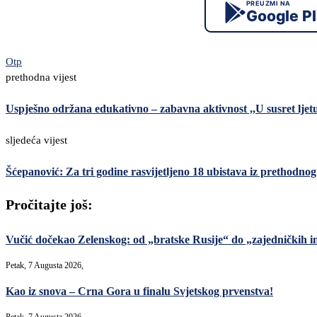
PREUZMI NA
Google P
Otp
prethodna vijest
Uspješno održana edukativno – zabavna aktivnost ,,U susret lje
sljedeća vijest
Šćepanović: Za tri godine rasvijetljeno 18 ubistava iz prethodno
Pročitajte još:
Vučić dočekao Zelenskog: od „bratske Rusije“ do „zajedničkih in
Petak, 7 Augusta 2026,
Kao iz snova – Crna Gora u finalu Svjetskog prvenstva!