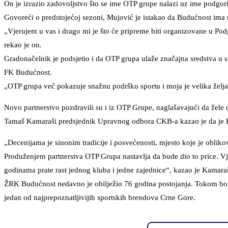
On je izrazio zadovoljstvo što se ime OTP grupe nalazi uz ime podgor
Govoreći o predstojećoj sezoni, Mujović je istakao da Budućnost ima 
„Vjerujem u vas i drago mi je što će pripreme biti organizovane u Po
rekao je on.
Gradonačelnik je podsjetio i da OTP grupa ulaže značajna sredstva u s
FK Budućnost.
„OTP grupa već pokazuje snažnu podršku sportu i moja je velika želja
Novo partnerstvo pozdravili su i iz OTP Grupe, naglašavajući da žele 
Tamaš Kamaraši predsjednik Upravnog odbora CKB-a kazao je da je 
„Decenijama je sinonim tradicije i posvećenosti, mjesto koje je obliko
Produženjem partnerstva OTP Grupa nastavlja da bude dio to price. Vj
godinama prate rast jednog kluba i jedne zajednice“, kazao je Kamaraš
ŽRK Budućnost nedavno je obilježio 76 godina postojanja. Tokom bogate 
jedan od najprepoznatljivijih sportskih brendova Crne Gore.