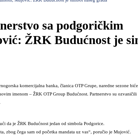
 timom; Mujović: ŽRK Budućnost je simbol našeg grada
nerstvo sa podgoričkim
vić: ŽRK Budućnost je si
nogorska komercijalna banka, članica OTP Grupe, naredne sezone biće
 pod novim imenom – ŽRK OTP Group Budućnost. Partnerstvo su ozvaničili
.
ičući da je ŽRK Budućnost jedan od simbola Podgorice.
ta, zbog čega sam od početka mandata uz vas“, poručio je Mujović.