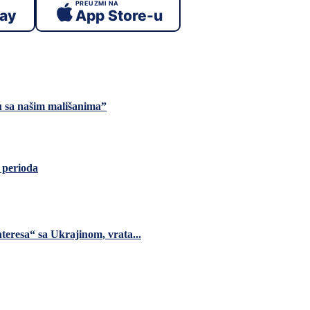
PREUZMI NA
lay
App Store-u
tu sa našim mališanima”
g perioda
teresa“ sa Ukrajinom, vrata...