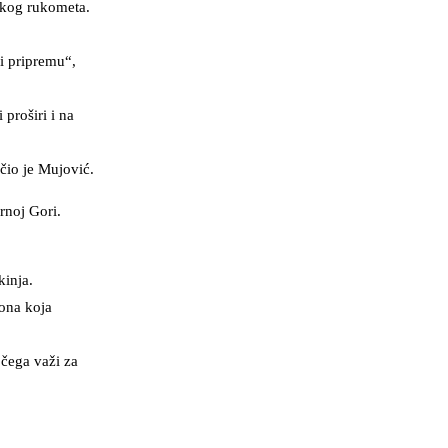
nskog rukometa.
i pripremu“,
proširi i na
čio je Mujović.
rnoj Gori.
kinja.
 ona koja
 čega važi za