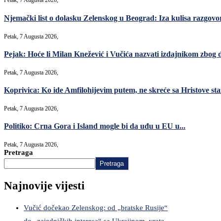
Petak, 7 Augusta 2026,
Njemački list o dolasku Zelenskog u Beograd: Iza kulisa razgovori
Petak, 7 Augusta 2026,
Pejak: Hoće li Milan Knežević i Vučića nazvati izdajnikom zbog 
Petak, 7 Augusta 2026,
Koprivica: Ko ide Amfilohijevim putem, ne skreće sa Hristove sta
Petak, 7 Augusta 2026,
Politiko: Crna Gora i Island mogle bi da uđu u EU u...
Petak, 7 Augusta 2026,
Pretraga
Pretraga
Najnovije vijesti
Vučić dočekao Zelenskog: od „bratske Rusije“