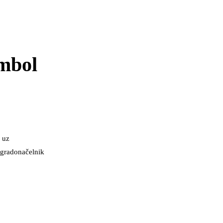
mbol
 uz
 gradonačelnik