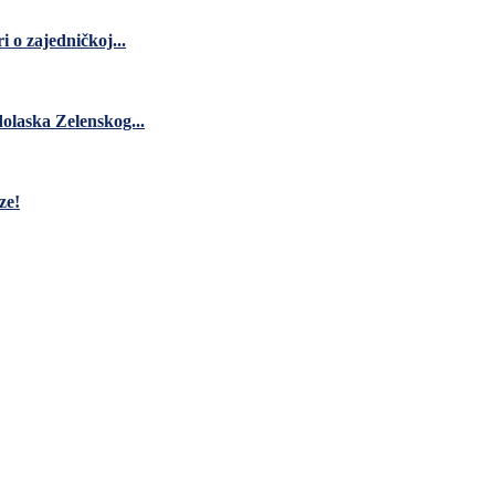
 o zajedničkoj...
dolaska Zelenskog...
ze!