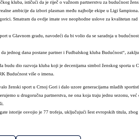
ičkog kluba, ističući da je riječ o važnom partnerstvu za budućnost že
realne ambicije da izbori plasman među najbolje ekipe u Ligi šampiona.
dgorici. Smatram da ovdje imate sve neophodne uslove za kvalitetan rad 
port u Glavnom gradu, navodeći da bi volio da se saradnja u budućnosti 
 da jednog dana postane partner i Fudbalskog kluba Budućnost“, zaklju
da budu dio razvoja kluba koji je decenijama simbol ženskog sporta u C
RK Budućnost više o imena.
valo ženski sport u Crnoj Gori i dalo uzore generacijama mladih sportist
erujemo u drugoručna partnerstva, ne ona koja traju jednu sezonu, već
i.
istorije osvojio je 77 trofeja, uključujući šest evropskih titula, zbog