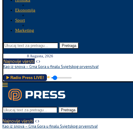
Hronika
Ekonomija
Sport
Marketing
Pretraga
8 Augusta, 2026
Najnovije vijesti:
Kao iz snova – Crna Gora u finalu Svjetskog prvenstva!
▶️ Radio Press LIVE!
🔊
Pretraga
Najnovije vijesti:
Kao iz snova – Crna Gora u finalu Svjetskog prvenstva!