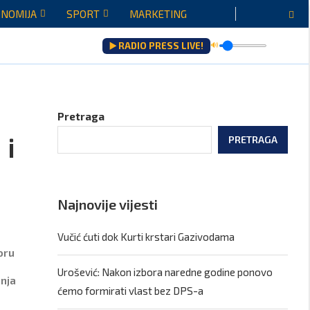
NOMIJA
SPORT
MARKETING
▶️ RADIO PRESS LIVE!
🔊
a
Pretraga
 i
PRETRAGA
Najnovije vijesti
Vučić ćuti dok Kurti krstari Gazivodama
oru
Urošević: Nakon izbora naredne godine ponovo
anja
ćemo formirati vlast bez DPS-a