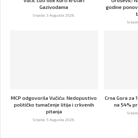
Vučić ćuti dok Kurti krstari
Urošević: 
Gazivodama
godine ponov
Srijeda, 5 Augusta 2026,
Srijed
MCP odgovorila Vučiću: Nedopustivo
Crna Gora za 
političko tumačenje litija i crkvenih
na 54% pr
pitanja
Srijed
Srijeda, 5 Augusta 2026,