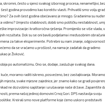
sa, skromni, često u sjenci svakog izbornog procesa, nenametljivi, be
šest godina provodimo kao korektiv vlasti. Prihvatili smo volju građ
edočimo? Za ovih šest godina obećavano je mnogo. Građanima su nuđe
ta vidimo? Umjesto stabilnosti, dobili smo političku nestabilnost, um
ške improvizacije i kratkoročna rješenja. Promijenilo se više vlada, v
iljnih rezultata. Dok su se oni bavili podjelama i međusobnim obračun
remena za takve eksperimente. Potrebni su nam znanje, odgovornost 
i nećemo da se vraćamo u prošlost, na nama je zadatak da gradimo
ukao je Živković.
dobija po automatizmu. Ono se, dodaje, zaslužuje svakog dana.
 kuće, moramo raditi iskreno, posvećeno, bez zastajkivanja. Moram
ijih mjesta, svake mjesne zajednice, jer znamo kako se gradi povjeren
nikad ne dozvolimo saplitanje i urušavanje naše države. Zapamtite da
ti, prema našoj jedinoj domovini Crnoj Gori. DPS nastavlja svoju
 politike. Kreirali smo nove platforme koje ćemo uskoro predstaviti