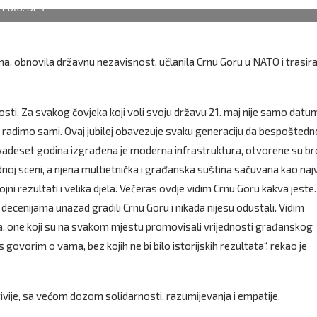
Foto: DPS
ma, obnovila državnu nezavisnost, učlanila Crnu Goru u NATO i trasira
sti. Za svakog čovjeka koji voli svoju državu 21. maj nije samo datu
i radimo sami. Ovaj jubilej obavezuje svaku generaciju da bespoštedn
vadeset godina izgrađena je moderna infrastruktura, otvorene su br
oj sceni, a njena multietnička i građanska suština sačuvana kao naj
jni rezultati i velika djela. Večeras ovdje vidim Crnu Goru kakva jeste.
u decenijama unazad gradili Crnu Goru i nikada nijesu odustali. Vidim
na, one koji su na svakom mjestu promovisali vrijednosti građanskog
govorim o vama, bez kojih ne bi bilo istorijskih rezultata“, rekao je
zrivije, sa većom dozom solidarnosti, razumijevanja i empatije.