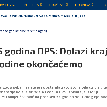
NASLOVNA
POLITIKA
DRUŠTVO
HRONIKA
EKO
vorila Vučiću: Nedopustivo političko tumačenje litija i crkvenih pitanj
 naredne godine okončaćemo agoniju
 godina DPS: Dolazi kraj
godine okončaćemo
a zbog sebe. Trajala je i opstajala zato što je bila uz Crnu G
eracija koja je stvarala i vodila DPS ispisala je istoriju
S Danijel Živković na proslavi 35 godina političkog djelov