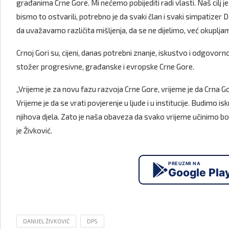
građanima Crne Gore. Mi nećemo pobijediti radi vlasti. Naš cilj j
bismo to ostvarili, potrebno je da svaki član i svaki simpatize
da uvažavamo različita mišljenja, da se ne dijelimo, već okupljam
Crnoj Gori su, cijeni, danas potrebni znanje, iskustvo i odgo
stožer progresivne, građanske i evropske Crne Gore.
„Vrijeme je za novu fazu razvoja Crne Gore, vrijeme je da Crna 
Vrijeme je da se vrati povjerenje u ljude i u institucije. Budimo iskr
njihova djela. Zato je naša obaveza da svako vrijeme učinimo bo
je Živković.
PREUZMI NA
Google Pla
DANIJEL ŽIVKOVIĆ
DPS