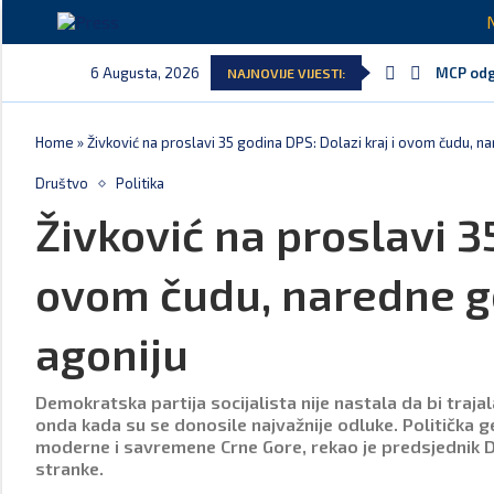
6 Augusta, 2026
MCP odgo
NAJNOVIJE VIJESTI:
Home
»
Živković na proslavi 35 godina DPS: Dolazi kraj i ovom čudu,
Društvo
Politika
Živković na proslavi 35
ovom čudu, naredne 
agoniju
Demokratska partija socijalista nije nastala da bi trajal
onda kada su se donosile najvažnije odluke. Politička gen
moderne i savremene Crne Gore, rekao je predsjednik DP
stranke.