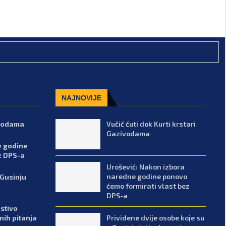
NAJNOVIJE
ivodama
Vučić ćuti dok Kurti krstari
Gazivodama
e godine
z DPS-a
Urošević: Nakon izbora
naredne godine ponovo
 Gusinju
ćemo formirati vlast bez
DPS-a
stivo
Prividene dvije osobe koje su
enih pitanja