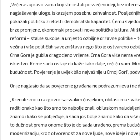
„Večeras upravo vama koji ste ostali posvećeni ideji, bez intere
naglašavanja uloge, iskazujem posebnu zahvalnost. Posljednjih 
pokazali političku zrelost i demokratski kapacitet. Čemu svj
brze promjene, ekonomski procvat i nova politička kultura. Ali š
reformi – stalne sukobe, a umjesto ozbiljne državne politike – te
većina i više političkih savezništava nego što je ostvareno ozb
Crna Gora je gubila dragocjeno vrijeme. Crna Gora više nema v
iskustvo. Kome sada ostaje da kaže kako dalje, reći ću vam. M
budućnost. Povjerenje je uvijek bilo najvažnije u Crnoj Gori“, podv
On je naglasio da se povjerenje građana ne podrazumijeva i ne 
„Krenuli smo u razgovor sa svakim čovjekom, obilascima svake
raditi onako kao što smo to najbolje znali, obilaskom najudaljen
znamo i kako se pobjeđuje, a sada još bolje znamo kako da više 
to dužnost prema onome što je do sada urađeno, prema budućnos
modernizaciju, kroz otvorenost za nove ljude, nove ideje i nove