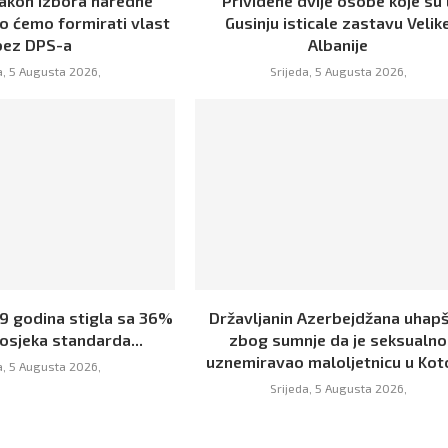
Nakon izbora naredne
Prividene dvije osobe koje su 
o ćemo formirati vlast
Gusinju isticale zastavu Velik
bez DPS-a
Albanije
a, 5 Augusta 2026,
Srijeda, 5 Augusta 2026,
19 godina stigla sa 36%
Državljanin Azerbejdžana uhap
osjeka standarda...
zbog sumnje da je seksualno
uznemiravao maloljetnicu u Kot
a, 5 Augusta 2026,
Srijeda, 5 Augusta 2026,