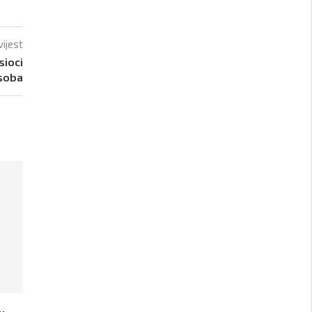
vijest
sioci
osoba