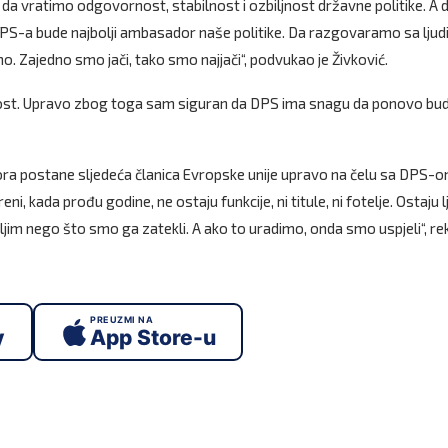
e da vratimo odgovornost, stabilnost i ozbiljnost državne politike. A 
r DPS-a bude najbolji ambasador naše politike. Da razgovaramo sa ljud
o. Zajedno smo jači, tako smo najjači“, podvukao je Živković.
vornost. Upravo zbog toga sam siguran da DPS ima snagu da ponovo bu
Gora postane sljedeća članica Evropske unije upravo na čelu sa DPS-o
eni, kada prođu godine, ne ostaju funkcije, ni titule, ni fotelje. Ostaju lj
ljim nego što smo ga zatekli. A ako to uradimo, onda smo uspjeli“, r
PREUZMI NA
y
App Store-u