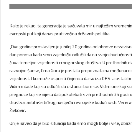
Kako je rekao, ta generacija je sačuvala mir u najtežim vremeni
evropski put koji danas prati većina državnih politika.
„Ove godine proslavljen je jubilej 20 godina od obnove nezavisno
dan ponosa kada smo zajednički odlučili da na svojoj budućnost
čuva temeljne vrijednosti crnogorskog društva. U prethodnih d
razvojne šanse, Crna Gora je postala prepoznata na međunarodn
vrijednost. I ko može osporiti činjenicu da su iza DPS-a ostali bro
Vidim mlade koji su odlučili da ostanu i bore se. Vidim one koji s
pregaoce koji se nijesu dali pokolebati svih prethodnih 35 godi
društva, antifašističkog nasljeđa i evropske budućnosti. Večeras 
Živković.
On je naveo da je bilo situacija kada smo mogli bolje i više, oba