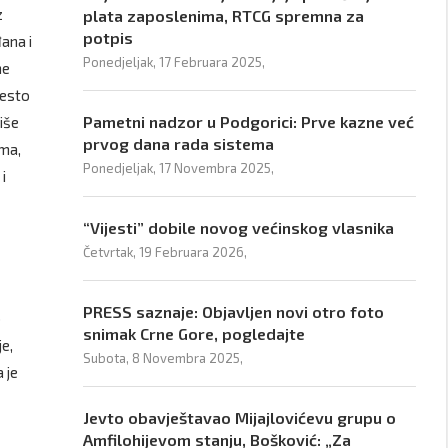
z
plata zaposlenima, RTCG spremna za
potpis
ana i
Ponedjeljak, 17 Februara 2025,
ne
jesto
Pametni nadzor u Podgorici: Prve kazne već
iše
prvog dana rada sistema
ima,
Ponedjeljak, 17 Novembra 2025,
i
“Vijesti” dobile novog većinskog vlasnika
Četvrtak, 19 Februara 2026,
PRESS saznaje: Objavljen novi otro foto
o
snimak Crne Gore, pogledajte
je,
Subota, 8 Novembra 2025,
 je
Jevto obavještavao Mijajlovićevu grupu o
Amfilohijevom stanju, Bošković: „Za