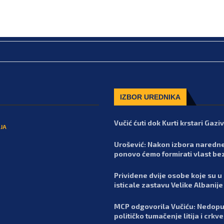
IZBOR UREDNIKA
Vučić ćuti dok Kurti krstari Gaz
JA
Urošević: Nakon izbora naredn
ponovo ćemo formirati vlast be
Prividene dvije osobe koje su u
isticale zastavu Velike Albanije
MCP odgovorila Vučiću: Nedopu
političko tumačenje litija i crkv