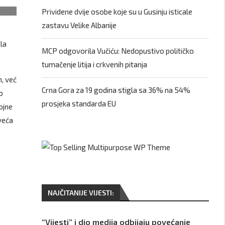
Prividene dvije osobe koje su u Gusinju isticale
zastavu Velike Albanije
la
MCP odgovorila Vučiću: Nedopustivo političko
tumačenje litija i crkvenih pitanja
m, već
Crna Gora za 19 godina stigla sa 36% na 54%
o
prosjeka standarda EU
ojne
veća
NAJČITANIJE VIJESTI:
“Vijesti” i dio medija odbijaju povećanje