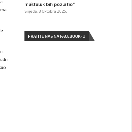
da
muštuluk bih pozlatio“
ima,
Srijeda, 8 Oktobra 2025,
de
PRATITE NAS NA FACEBOOK-U
m.
udi i
ekao