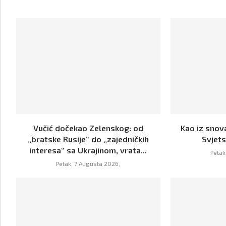
Vučić dočekao Zelenskog: od
Kao iz snova
„bratske Rusije“ do „zajedničkih
Svjet
interesa“ sa Ukrajinom, vrata...
Petak
Petak, 7 Augusta 2026,