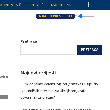
EKONOMIJA
SPORT
MARKETING
▶️ RADIO PRESS LIVE!
🔊
Pretraga
PRETRAGA
Najnovije vijesti
kviru
Vučić dočekao Zelenskog: od „bratske Rusije“ do
„zajedničkih interesa“ sa Ukrajinom, vrata
otvorena i za oružje?
Kao iz snova – Crna Gora u finalu Svjetskog