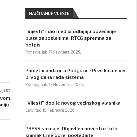
NAJČITANIJE VIJESTI:
“Vijesti” i dio medija odbijaju povećanje
plata zaposlenima, RTCG spremna za
potpis
Ponedjeljak, 17 Februara 2025,
Pametni nadzor u Podgorici: Prve kazne već
prvog dana rada sistema
Ponedjeljak, 17 Novembra 2025,
vijest
 ovom
“Vijesti” dobile novog većinskog vlasnika
niju
Četvrtak, 19 Februara 2026,
PRESS saznaje: Objavljen novi otro foto
snimak Crne Gore, pogledajte