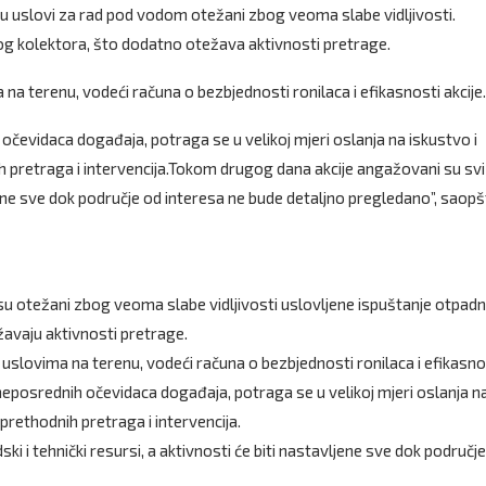
i su uslovi za rad pod vodom otežani zbog veoma slabe vidljivosti.
kog kolektora, što dodatno otežava aktivnosti pretrage.
 terenu, vodeći računa o bezbjednosti ronilaca i efikasnosti akcije.
očevidaca događaja, potraga se u velikoj mjeri oslanja na iskustvo i
 pretraga i intervencija.Tokom drugog dana akcije angažovani su svi
vljene sve dok područje od interesa ne bude detaljno pregledano”, saopšt
 su otežani zbog veoma slabe vidljivosti uslovljene ispuštanje otpadn
žavaju aktivnosti pretrage.
slovima na terenu, vodeći računa o bezbjednosti ronilaca i efikasno
neposrednih očevidaca događaja, potraga se u velikoj mjeri oslanja n
rethodnih pretraga i intervencija.
i i tehnički resursi, a aktivnosti će biti nastavljene sve dok područj