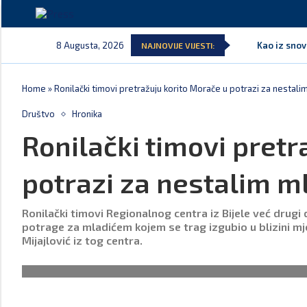
8 Augusta, 2026
Kao iz snov
NAJNOVIJE VIJESTI:
Home
»
Ronilački timovi pretražuju korito Morače u potrazi za nestal
Društvo
Hronika
Ronilački timovi pretr
potrazi za nestalim 
Ronilački timovi Regionalnog centra iz Bijele već drugi
potrage za mladićem kojem se trag izgubio u blizini mj
Mijajlović iz tog centra.