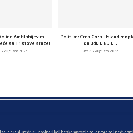
Ko ide Amfilohijevim
Politiko: Crna Gora i Island mogl
eće sa Hristove staze!
da uđu u EU u...
, 7 Augusta 2026,
Petak, 7 Augusta 2026,
ne iskusni urednici i novinari koji beskompromisno, otvoreno i nedvosmis