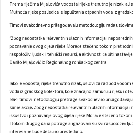
Prema riječima Mijajlovića vodostaj rijeke trenutno je nizak, al
Mutnoća rijeke posljedica je ispuštanja otpadnih voda iz grads
Timovi svakodnevno prilagođavaju metodologiju rada uslovima na
“Zbog nedostatka relevantnih ulaznih informacija i neposrednih 
poznavanje ovog dijela rijeke Morače stečeno tokom prethodnih
raspoloživi ljudski i tehnički resursi, a aktivnosti će biti nasta
Danilo Mijajlović iz Regionalnog ronilačkog centra.
Iako je vodostaj rijeke trenutno nizak, uslovi za rad pod vodom
voda iz gradskog kolektora, koje značajno zamućuju rijeku i ote
Naši timovi metodologiju pretrage svakodnevno prilagođavaju u
same akcije. Zbog nedostatka relevantnih ulaznih informacija i 
iskustvo i poznavanje ovog dijela rijeke Morače stečeno tokom p
I tokom drugog dana potrage angažovani su svi raspoloživi ljudsk
interesa ne bude detaljno pregledano.