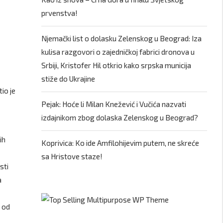
prvenstva!
Njemački list o dolasku Zelenskog u Beograd: Iza
kulisa razgovori o zajedničkoj fabrici dronova u
Srbiji, Kristofer Hil otkrio kako srpska municija
stiže do Ukrajine
io je
Pejak: Hoće li Milan Knežević i Vučića nazvati
izdajnikom zbog dolaska Zelenskog u Beograd?
ih
Koprivica: Ko ide Amfilohijevim putem, ne skreće
sa Hristove staze!
sti
a
e od