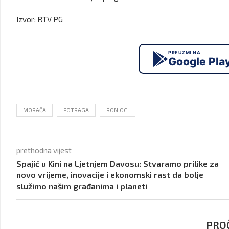
Izvor: RTV PG
PREUZMI NA
Google Pla
MORAČA
POTRAGA
RONIOCI
prethodna vijest
Spajić u Kini na Ljetnjem Davosu: Stvaramo prilike za
novo vrijeme, inovacije i ekonomski rast da bolje
služimo našim građanima i planeti
PROČ