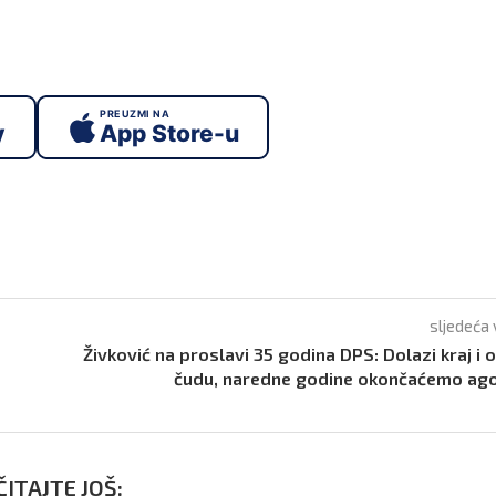
PREUZMI NA
y
App Store-u
sljedeća 
Živković na proslavi 35 godina DPS: Dolazi kraj i
čudu, naredne godine okončaćemo ago
ITAJTE JOŠ: