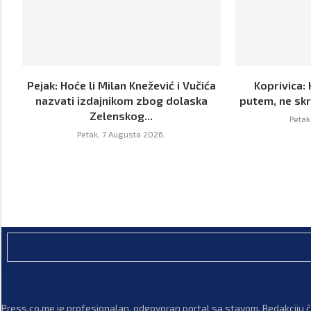
Pejak: Hoće li Milan Knežević i Vučića
Koprivica: 
nazvati izdajnikom zbog dolaska
putem, ne skr
Zelenskog...
Petak
Petak, 7 Augusta 2026,
Press.co.me je profesionalan, odgovoran portal sa stavom. Redakciju či