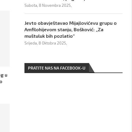
Subota, 8 Novembra 2025,
Jevto obavještavao Mijajlovićevu grupu o
Amfilohijevom stanju, Bošković: „Za
muštuluk bih pozlatio“
Srijeda, 8 Oktobra 2025,
PRATITE NAS NA FACEBOOK-U
og u
 o