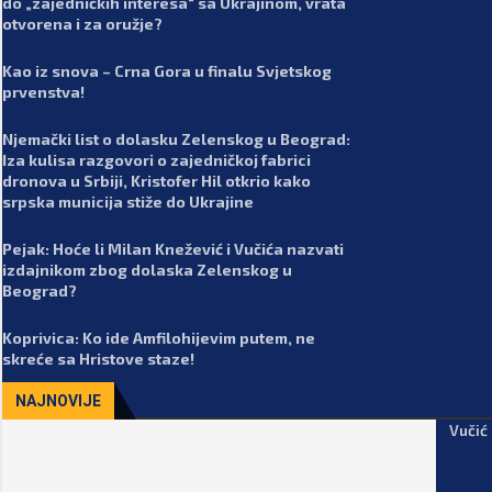
do „zajedničkih interesa“ sa Ukrajinom, vrata
otvorena i za oružje?
Kao iz snova – Crna Gora u finalu Svjetskog
prvenstva!
Njemački list o dolasku Zelenskog u Beograd:
Iza kulisa razgovori o zajedničkoj fabrici
dronova u Srbiji, Kristofer Hil otkrio kako
srpska municija stiže do Ukrajine
Pejak: Hoće li Milan Knežević i Vučića nazvati
izdajnikom zbog dolaska Zelenskog u
Beograd?
Koprivica: Ko ide Amfilohijevim putem, ne
skreće sa Hristove staze!
NAJNOVIJE
Vučić