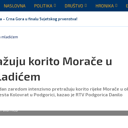
NASLOVNA
POLITIKA
DRUŠTVO
HRONIKA
a – Crna Gora u finalu Svjetskog prvenstva!
im mladićem
ažuju korito Morače u
mladićem
 dan zaredom intenzivno pretražuju korito rijeke Morače u o
esta Kolovrat u Podgorici, kazao je RTV Podgorica Danilo
Foto: RCB