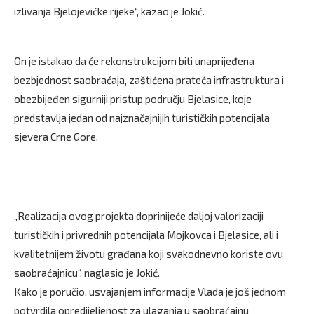
izlivanja Bjelojevićke rijeke“, kazao je Jokić.
On je istakao da će rekonstrukcijom biti unaprijeđena
bezbjednost saobraćaja, zaštićena prateća infrastruktura i
obezbijeđen sigurniji pristup području Bjelasice, koje
predstavlja jedan od najznačajnijih turističkih potencijala
sjevera Crne Gore.
„Realizacija ovog projekta doprinijeće daljoj valorizaciji
turističkih i privrednih potencijala Mojkovca i Bjelasice, ali i
kvalitetnijem životu građana koji svakodnevno koriste ovu
saobraćajnicu“, naglasio je Jokić.
Kako je poručio, usvajanjem informacije Vlada je još jednom
potvrdila opredijeljenost za ulaganja u saobraćajnu