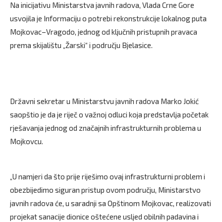
Na inicijativu Ministarstva javnih radova, Vlada Crne Gore
usvojila je Informaciju o potrebi rekonstrukcije lokalnog puta
Mojkovac–Vragodo, jednog od ključnih pristupnih pravaca
prema skijalištu „Žarski“ i području Bjelasice.
Državni sekretar u Ministarstvu javnih radova Marko Jokić
saopštio je da je riječ o važnoj odluci koja predstavlja početak
rješavanja jednog od značajnih infrastrukturnih problema u
Mojkovcu.
„U namjeri da što prije riješimo ovaj infrastrukturni problem i
obezbijedimo siguran pristup ovom području, Ministarstvo
javnih radova će, u saradnji sa Opštinom Mojkovac, realizovati
projekat sanacije dionice oštećene usljed obilnih padavina i