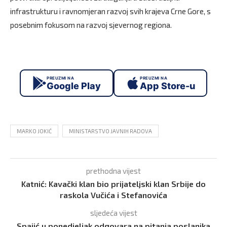
infrastrukturu i ravnomjeran razvoj svih krajeva Crne Gore, s
posebnim fokusom na razvoj sjevernog regiona.
PREUZMI NA
PREUZMI NA
Google Play
App Store-u
MARKO JOKIĆ
MINISTARSTVO JAVNIH RADOVA
prethodna vijest
Katnić: Kavački klan bio prijateljski klan Srbije do
raskola Vučića i Stefanovića
sljedeća vijest
Spajić u ponedjeljak odgovara na pitanja poslanika