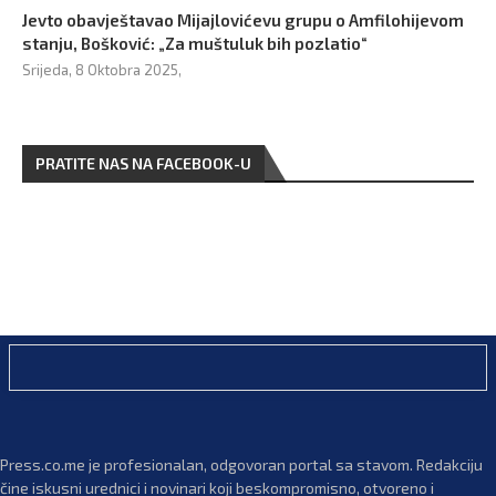
Jevto obavještavao Mijajlovićevu grupu o Amfilohijevom
stanju, Bošković: „Za muštuluk bih pozlatio“
Srijeda, 8 Oktobra 2025,
PRATITE NAS NA FACEBOOK-U
Press.co.me je profesionalan, odgovoran portal sa stavom. Redakciju
čine iskusni urednici i novinari koji beskompromisno, otvoreno i