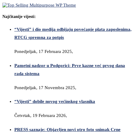
Najčitanije vijesti:
“Vijesti” i dio medija odbijaju povećanje plata zaposlenima,
RTCG spremna za potpis
Ponedjeljak, 17 Februara 2025,
Pametni nadzor u Podgorici: Prve kazne već prvog dana
rada sistema
Ponedjeljak, 17 Novembra 2025,
“Vijesti” dobile novog većinskog vlasnika
Četvrtak, 19 Februara 2026,
PRESS saznaje: Objavljen novi otro foto snimak Crne