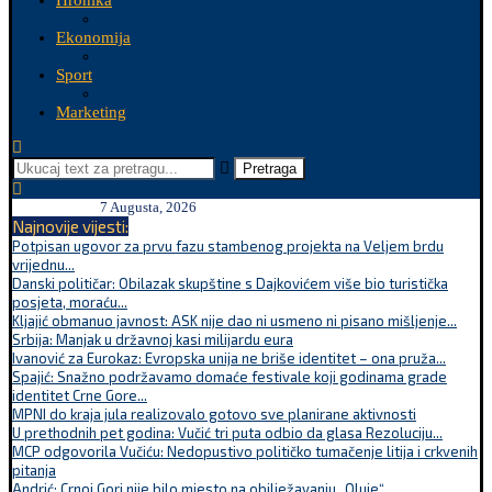
Hronika
Ekonomija
Sport
Marketing
Pretraga
7 Augusta, 2026
Najnovije vijesti:
Potpisan ugovor za prvu fazu stambenog projekta na Veljem brdu
vrijednu...
Danski političar: Obilazak skupštine s Dajkovićem više bio turistička
posjeta, moraću...
Kljajić obmanuo javnost: ASK nije dao ni usmeno ni pisano mišljenje...
Srbija: Manjak u državnoj kasi milijardu eura
Ivanović za Eurokaz: Evropska unija ne briše identitet – ona pruža...
Spajić: Snažno podržavamo domaće festivale koji godinama grade
identitet Crne Gore...
MPNI do kraja jula realizovalo gotovo sve planirane aktivnosti
U prethodnih pet godina: Vučić tri puta odbio da glasa Rezoluciju...
MCP odgovorila Vučiću: Nedopustivo političko tumačenje litija i crkvenih
pitanja
Andrić: Crnoj Gori nije bilo mjesto na obilježavanju „Oluje“