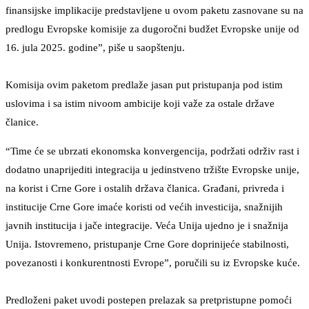
finansijske implikacije predstavljene u ovom paketu zasnovane su na
predlogu Evropske komisije za dugoročni budžet Evropske unije od
16. jula 2025. godine”, piše u saopštenju.
Komisija ovim paketom predlaže jasan put pristupanja pod istim
uslovima i sa istim nivoom ambicije koji važe za ostale države
članice.
“Time će se ubrzati ekonomska konvergencija, podržati održiv rast i
dodatno unaprijediti integracija u jedinstveno tržište Evropske unije,
na korist i Crne Gore i ostalih država članica. Građani, privreda i
institucije Crne Gore imaće koristi od većih investicija, snažnijih
javnih institucija i jače integracije. Veća Unija ujedno je i snažnija
Unija. Istovremeno, pristupanje Crne Gore doprinijeće stabilnosti,
povezanosti i konkurentnosti Evrope”, poručili su iz Evropske kuće.
Predloženi paket uvodi postepen prelazak sa pretpristupne pomoći