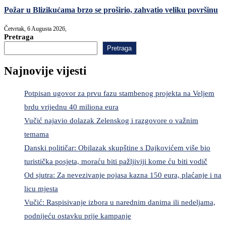
Požar u Blizikućama brzo se proširio, zahvatio veliku površinu
Četvrtak, 6 Augusta 2026,
Pretraga
Pretraga
Najnovije vijesti
Potpisan ugovor za prvu fazu stambenog projekta na Veljem
brdu vrijednu 40 miliona eura
Vučić najavio dolazak Zelenskog i razgovore o važnim
temama
Danski političar: Obilazak skupštine s Dajkovićem više bio
turistička posjeta, moraću biti pažljiviji kome ću biti vodič
Od sjutra: Za nevezivanje pojasa kazna 150 eura, plaćanje i na
licu mjesta
Vučić: Raspisivanje izbora u narednim danima ili nedeljama,
podnijeću ostavku prije kampanje