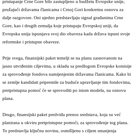
pristupanje Crne Gore bilo zastupljeno u budžetu Evropske unije,
pružajući državama članicama i Crnoj Gori konkretnu osnovu za
dalje razgovore. Oni ujedno predstavljaju signal građanima Crne
Gore, kao i drugih zemalja koje pristupaju Evropskoj uniji, da
Evropska unija ispunjava svoj dio obaveza kada država ispuni svoje
reformske i pristupne obaveze.
Prije svega, finansijski paket temelji se na planu zasnovanom na
jasno utvrđenim ciljevima, u skladu sa predlogom Evropske komisije
za sprovođenje fondova namijenjenim državama članicama. Kako bi
se zemlje kandidati pripremile za buduće upravljanje tim fondovima,
pretpristupna pomoć će se sprovoditi po istom modelu, na osnovu
plana.
Drugo, finansijski paket predviđa prenos sredstava, koja su već
planirana u okviru pretpristupne pomoći, za sprovođenje tog plana.
To predstavlja ključnu novinu, osmišljenu s ciljem smanjenja