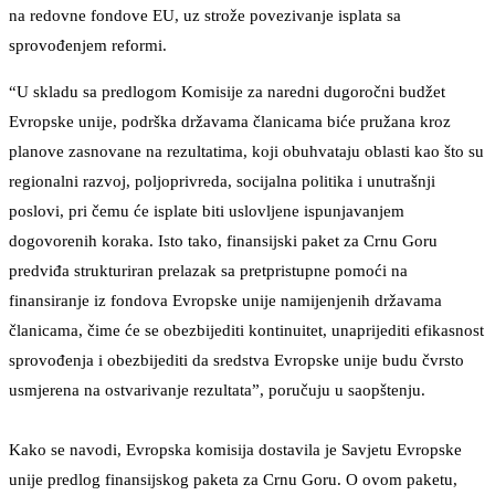
na redovne fondove EU, uz strože povezivanje isplata sa
sprovođenjem reformi.
“U skladu sa predlogom Komisije za naredni dugoročni budžet
Evropske unije, podrška državama članicama biće pružana kroz
planove zasnovane na rezultatima, koji obuhvataju oblasti kao što su
regionalni razvoj, poljoprivreda, socijalna politika i unutrašnji
poslovi, pri čemu će isplate biti uslovljene ispunjavanjem
dogovorenih koraka. Isto tako, finansijski paket za Crnu Goru
predviđa strukturiran prelazak sa pretpristupne pomoći na
finansiranje iz fondova Evropske unije namijenjenih državama
članicama, čime će se obezbijediti kontinuitet, unaprijediti efikasnost
sprovođenja i obezbijediti da sredstva Evropske unije budu čvrsto
usmjerena na ostvarivanje rezultata”, poručuju u saopštenju.
Kako se navodi, Evropska komisija dostavila je Savjetu Evropske
unije predlog finansijskog paketa za Crnu Goru. O ovom paketu,