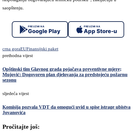
saopštenju.
PREUZMI NA
PREUZMI NA
Google Play
App Store-u
crna gora
EU
Finansijski paket
prethodna vijest
Opštinski tim Glavnog grada pojačava preventivne mjere;
Mujović: Dogovoren plan djelovanja za predstojeću požarnu
sezonu
sljedeća vijest
Komisija pozvala VDT da omogući uvid u spise istrage ubistva
Jovanovića
Pročitajte još: