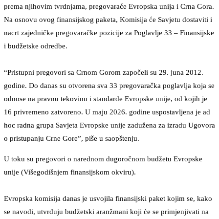
prema njihovim tvrdnjama, pregovaraće Evropska unija i Crna Gora.
Na osnovu ovog finansijskog paketa, Komisija će Savjetu dostaviti i
nacrt zajedničke pregovaračke pozicije za Poglavlje 33 – Finansijske
i budžetske odredbe.
“Pristupni pregovori sa Crnom Gorom započeli su 29. juna 2012.
godine. Do danas su otvorena sva 33 pregovaračka poglavlja koja se
odnose na pravnu tekovinu i standarde Evropske unije, od kojih je
16 privremeno zatvoreno. U maju 2026. godine uspostavljena je ad
hoc radna grupa Savjeta Evropske unije zadužena za izradu Ugovora
o pristupanju Crne Gore”, piše u saopštenju.
U toku su pregovori o narednom dugoročnom budžetu Evropske
unije (Višegodišnjem finansijskom okviru).
Evropska komisija danas je usvojila finansijski paket kojim se, kako
se navodi, utvrđuju budžetski aranžmani koji će se primjenjivati na