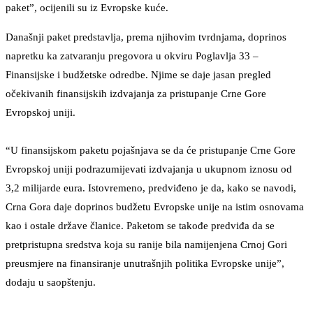
paket”, ocijenili su iz Evropske kuće.
Današnji paket predstavlja, prema njihovim tvrdnjama, doprinos
napretku ka zatvaranju pregovora u okviru Poglavlja 33 –
Finansijske i budžetske odredbe. Njime se daje jasan pregled
očekivanih finansijskih izdvajanja za pristupanje Crne Gore
Evropskoj uniji.
“U finansijskom paketu pojašnjava se da će pristupanje Crne Gore
Evropskoj uniji podrazumijevati izdvajanja u ukupnom iznosu od
3,2 milijarde eura. Istovremeno, predviđeno je da, kako se navodi,
Crna Gora daje doprinos budžetu Evropske unije na istim osnovama
kao i ostale države članice. Paketom se takođe predviđa da se
pretpristupna sredstva koja su ranije bila namijenjena Crnoj Gori
preusmjere na finansiranje unutrašnjih politika Evropske unije”,
dodaju u saopštenju.