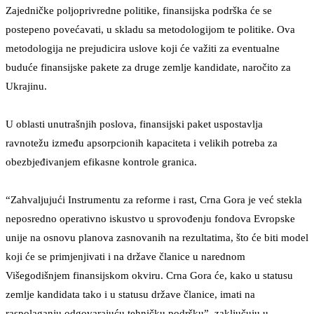
Zajedničke poljoprivredne politike, finansijska podrška će se
postepeno povećavati, u skladu sa metodologijom te politike. Ova
metodologija ne prejudicira uslove koji će važiti za eventualne
buduće finansijske pakete za druge zemlje kandidate, naročito za
Ukrajinu.
U oblasti unutrašnjih poslova, finansijski paket uspostavlja
ravnotežu između apsorpcionih kapaciteta i velikih potreba za
obezbjeđivanjem efikasne kontrole granica.
“Zahvaljujući Instrumentu za reforme i rast, Crna Gora je već stekla
neposredno operativno iskustvo u sprovođenju fondova Evropske
unije na osnovu planova zasnovanih na rezultatima, što će biti model
koji će se primjenjivati i na države članice u narednom
Višegodišnjem finansijskom okviru. Crna Gora će, kako u statusu
zemlje kandidata tako i u statusu države članice, imati na
raspolaganju odgovarajuću tehničku podršku”, zaključuju u