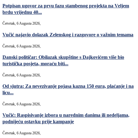
Potpisan ugovor za prvu fazu stambenog projekta na Veljem
brdu vrijednu 40...
Četvrtak, 6 Augusta 2026,
Vučić najavio dolazak Zelenskog i razgovore o važnim temama
Četvrtak, 6 Augusta 2026,
Danski političar: Obilazak skupštine s Dajkovićem više bio
turistička posjeta, moraću biti...
Četvrtak, 6 Augusta 2026,
Od sjutra: Za nevezivanje pojasa kazna 150 eura, plaćanje i na
licu...
Četvrtak, 6 Augusta 2026,
Vučić: Raspisivanje izbora u narednim danima ili nedeljama,
podnijeću ostavku prije kampanje
Četvrtak, 6 Augusta 2026,