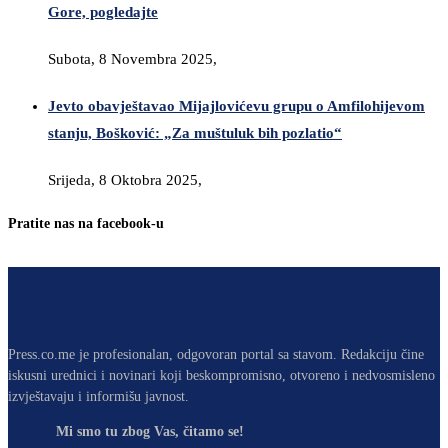
Gore, pogledajte
Subota, 8 Novembra 2025,
Jevto obavještavao Mijajlovićevu grupu o Amfilohijevom
stanju, Bošković: „Za muštuluk bih pozlatio“
Srijeda, 8 Oktobra 2025,
Pratite nas na facebook-u
Press.co.me je profesionalan, odgovoran portal sa stavom. Redakciju čine
iskusni urednici i novinari koji beskompromisno, otvoreno i nedvosmisleno
izvještavaju i informišu javnost.
Mi smo tu zbog Vas, čitamo se!