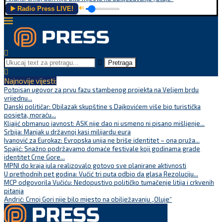
▶️ Radio Press LIVE!
🔊
Pretraga
Najnovije vijesti:
Potpisan ugovor za prvu fazu stambenog projekta na Veljem brdu
vrijednu...
Danski političar: Obilazak skupštine s Dajkovićem više bio turistička
posjeta, moraću...
Kljajić obmanuo javnost: ASK nije dao ni usmeno ni pisano mišljenje...
Srbija: Manjak u državnoj kasi milijardu eura
Ivanović za Eurokaz: Evropska unija ne briše identitet – ona pruža...
Spajić: Snažno podržavamo domaće festivale koji godinama grade
identitet Crne Gore...
MPNI do kraja jula realizovalo gotovo sve planirane aktivnosti
U prethodnih pet godina: Vučić tri puta odbio da glasa Rezoluciju...
MCP odgovorila Vučiću: Nedopustivo političko tumačenje litija i crkvenih
pitanja
Andrić: Crnoj Gori nije bilo mjesto na obilježavanju „Oluje“