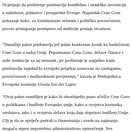
Ocjenjuju da proširenje predstavlja kredibilnu i stratešku investiciju
u stabilnost, jedinstvo i prosperitet Evrope. Napredak Crne Gore
pokazuje kako, uz kontinuirane reforme i političku posvećenost,
proces pristupanja postepeno od ambicije postaje stvarnost.
“Današnji paket predstavlja još jedan konkretan korak ka budućnosti
Crne Gore u našoj Uniji. Pripremamo Crnu Goru, države članice i
naše institucije za taj trenutak, jer proširenje je uspješno kada
predstavlja zajednički evropski projekat zasnovan na zaslugama,
posvećenosti i međusobnom povjerenju,“ kazala je Predsjednica
Evropske komisije Ursula fon der Lajen.
“Ovaj paket osmišljen je kako bi obezbijedio puno učešće Crne Gore
u politikama i budžetu Evropske unije, kako u svojstvu korisnika
sredstava, tako i u svojstvu države koja daje doprinos budžetu Unije.
Cilj je da se spriječe prekidi u finansiranju i svede na najmanju
moguću mjeru nepotrebno administrativno opterećenje. Sve