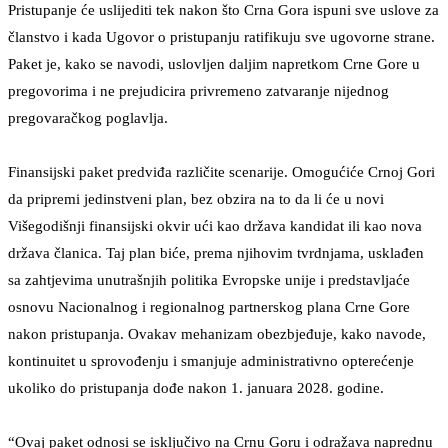
Pristupanje će uslijediti tek nakon što Crna Gora ispuni sve uslove za
članstvo i kada Ugovor o pristupanju ratifikuju sve ugovorne strane.
Paket je, kako se navodi, uslovljen daljim napretkom Crne Gore u
pregovorima i ne prejudicira privremeno zatvaranje nijednog
pregovaračkog poglavlja.
Finansijski paket predviđa različite scenarije. Omogućiće Crnoj Gori
da pripremi jedinstveni plan, bez obzira na to da li će u novi
Višegodišnji finansijski okvir ući kao država kandidat ili kao nova
država članica. Taj plan biće, prema njihovim tvrdnjama, usklađen
sa zahtjevima unutrašnjih politika Evropske unije i predstavljaće
osnovu Nacionalnog i regionalnog partnerskog plana Crne Gore
nakon pristupanja. Ovakav mehanizam obezbjeđuje, kako navode,
kontinuitet u sprovođenju i smanjuje administrativno opterećenje
ukoliko do pristupanja dođe nakon 1. januara 2028. godine.
“Ovaj paket odnosi se isključivo na Crnu Goru i odražava naprednu