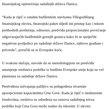
finansijskog opterećenja sadašnjih država članica.
“Kada je riječ o ostalim budžetskim stavkama Višegodišnjeg
finansijskog okvira, finansijski paket slijedi isti pristup kao i tokom
prethodnih proširenja, odnosno, predviđa proporcionalno povećanje
odgovarajućih budžetskih gornjih granica kako bi se spriječile
negativne posljedice po sadašnje države članice, njihove građane i
privredu”, poručili su iz Evropske kuće.
U svakom slučaju, navode da se metodologijom ne predviđa
smanjenje sredstava podrške iz budžeta Evropske unije koja su već
planirana za sadašnje države članice.
Predviđena izdvajanja pažljivo su prilagođena stvarnim
apsorpcionim kapacitetima Crne Gore. Kada je riječ o strukturnim
fondovima, sredstva su određena na osnovu sadašnjeg nivoa
podrške koji Crna Gora može realno da iskoristi. U okviru