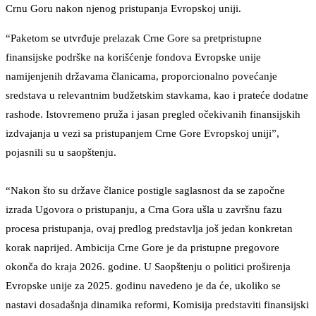
Crnu Goru nakon njenog pristupanja Evropskoj uniji.
“Paketom se utvrđuje prelazak Crne Gore sa pretpristupne
finansijske podrške na korišćenje fondova Evropske unije
namijenjenih državama članicama, proporcionalno povećanje
sredstava u relevantnim budžetskim stavkama, kao i prateće dodatne
rashode. Istovremeno pruža i jasan pregled očekivanih finansijskih
izdvajanja u vezi sa pristupanjem Crne Gore Evropskoj uniji”,
pojasnili su u saopštenju.
“Nakon što su države članice postigle saglasnost da se započne
izrada Ugovora o pristupanju, a Crna Gora ušla u završnu fazu
procesa pristupanja, ovaj predlog predstavlja još jedan konkretan
korak naprijed. Ambicija Crne Gore je da pristupne pregovore
okonča do kraja 2026. godine. U Saopštenju o politici proširenja
Evropske unije za 2025. godinu navedeno je da će, ukoliko se
nastavi dosadašnja dinamika reformi, Komisija predstaviti finansijski