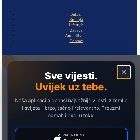
Balkan
Kuhinja
Lifestyle
Zabava
Zanimljivosti
Contact
×
Sve vijesti.
Naslovna
Politika
Uvijek uz tebe.
Društvo
Naša aplikacija donosi najvažnije vijesti iz zemlje
Hronika
i svijeta - brzo, tačno i relevantno. Preuzmi
Ekonomija
odmah i budi u toku.
Sport
Marketing
PREUZMI NA