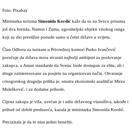
Foto: Pixabay
Ministarka turizma
Simonida Kordić
kaže da su na Svecu prisutna
još dva brenda, Namos i Zuma, ugostiteljski objekti visokog ranga
koji su dio prestižne ponude samo u četiri države u svijetu.
Član Odbora za turizam u Privrednoj komori Purko Ivančević
poručuje da država mora stvarati najbolji ambijent za poslovanje
zakupca, a Aman standarde da Svetac bude dostupan za elitu, ali i
druge zainteresovane za posjetu na organizovan način. Otvaranje
crnogorskog dragulja prilika je, smatra ekonomski analitičar Mirza
Mulešković, i za dodatne prihode.
Cijena zakupa je viša, uvećan je i udio državnog vlasništva, takođe i
prihod od dobiti preduzeća, kazala je ministarka Simonida Kordić.
Precizirala je da to nisu jedini benefiti.