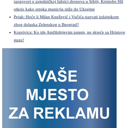
razgovori o zajedničkoj fabrici dronova u Srbiji, Kristofer Hil
otkrio kako srpska municija stiže do Ukrajine
Pejak: Hoće li Milan Knežević i Vučića nazvati izdajnikom
zbog dolaska Zelenskog u Beograd?
Koprivica: Ko ide Amfilohijevim putem, ne skreće sa Hristove
staze!