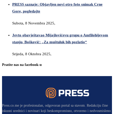
PRESS saznaje: Objavljen novi otro foto snimak Crne
Gore, pogledajte
Subota, 8 Novembra 2025,
Jevto obavještavao Mijajlovićevu grupu o Amfilohijevom
stanju, Bošković: „Za muštuluk bih pozlatio“
Srijeda, 8 Oktobra 2025,
Pratite nas na facebook-u
Press.co.me je profesionalan, odgovoran portal sa stavom. Redakciju čine
iskusni urednici i novinari koji beskompromisno, otvoreno i nedvosmisleno