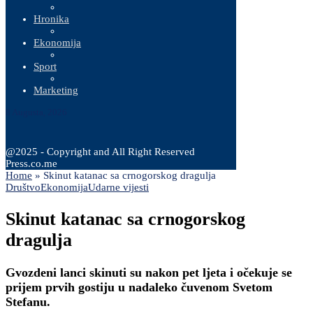
Hronika
Ekonomija
Sport
Marketing
8 Augusta, 2026
@2025 - Copyright and All Right Reserved
Press.co.me
Home
»
Skinut katanac sa crnogorskog dragulja
Društvo
Ekonomija
Udarne vijesti
Skinut katanac sa crnogorskog
dragulja
Gvozdeni lanci skinuti su nakon pet ljeta i očekuje se
prijem prvih gostiju u nadaleko čuvenom Svetom
Stefanu.