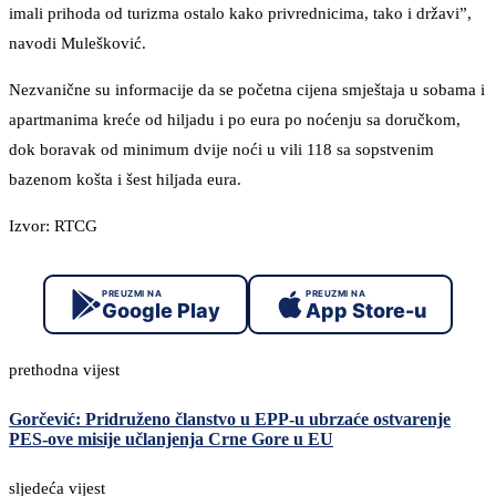
imali prihoda od turizma ostalo kako privrednicima, tako i državi”,
navodi Mulešković.
Nezvanične su informacije da se početna cijena smještaja u sobama i
apartmanima kreće od hiljadu i po eura po noćenju sa doručkom,
dok boravak od minimum dvije noći u vili 118 sa sopstvenim
bazenom košta i šest hiljada eura.
Izvor: RTCG
PREUZMI NA
PREUZMI NA
Google Play
App Store-u
prethodna vijest
Gorčević: Pridruženo članstvo u EPP-u ubrzaće ostvarenje
PES-ove misije učlanjenja Crne Gore u EU
sljedeća vijest