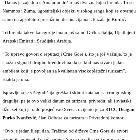
“Danas je zajedno s Amanom došlo još dva značajna brenda. To su
Nammos i Zuma, ugostiteljski objekti visokog ranga koji se otvaraju
samo na apsolutno prestižnim destinacijama”, kazala je Kordić.
Tri brenda takve kategorije imaju još samo Grčka, Italija, Ujedinjeni
Arapski Emirati i Saudijska Arabija.
“To upravo govori o reputaciji Crne Gore i, što je još važnije, to je
snažan signal i drugim brendovima da se kod nas stvara jedan
ambijent koji je povoljan za kvalitetan visokoplatežni turizam”,
istakla je ona.
Ispravljena je višegodišnja greška i skinut katanac sa crnogorskog
dragulja, pa je ovo veliki datum za turizam, privredu, ali i svjetski
džet set koji je rado posjećivao Sveca, ocijenio je za RTCG
Dragan
Purko Ivančević
, član Odbora za turizam u Privrednoj komori.
“Ovo je jedan lijepi dan. Tražimo od države Crne Gore da stvori
najbolji ambijent da naš partner Aman obavlja svoj posao, a od