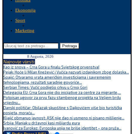
Hronika
Ekonomija
Sport
Marketing
Pretraga
8 Augusta, 2026
Najnovije vijesti:
Kao iz snova – Crna Gora u finalu Svjetskog prvenstva!
Pejak: Hoće li Milan Knežević i Vučića nazvati izdajnikom zbog dolaska...
Spajić: Otvaramo vrata američkim investicijama i savremenim
tehnologijama, rezultati saradnje govoriće...
Serbian Times: Vučić podijelio crkvu u Crnoj Gori
Delegacija EU: Crna Gora nije dio inicijative za centre za migrante,...
Potpisan ugovor za prvu fazu stambenog projekta na Veljem brdu
vrijednu...
Danski političar: Obilazak skupštine s Dajkovićem više bio turistička
posjeta, moraću...
Kljajić obmanuo javnost: ASK nije dao ni usmeno ni pisano mišljenje...
Srbija: Manjak u državnoj kasi milijardu eura
Ivanović za Eurokaz: Evropska unija ne briše identitet – ona pruža...