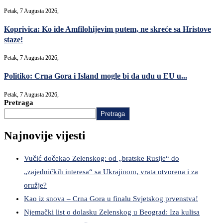
Petak, 7 Augusta 2026,
Koprivica: Ko ide Amfilohijevim putem, ne skreće sa Hristove
staze!
Petak, 7 Augusta 2026,
Politiko: Crna Gora i Island mogle bi da uđu u EU u...
Petak, 7 Augusta 2026,
Pretraga
Pretraga
Najnovije vijesti
Vučić dočekao Zelenskog: od „bratske Rusije“ do
„zajedničkih interesa“ sa Ukrajinom, vrata otvorena i za
oružje?
Kao iz snova – Crna Gora u finalu Svjetskog prvenstva!
Njemački list o dolasku Zelenskog u Beograd: Iza kulisa