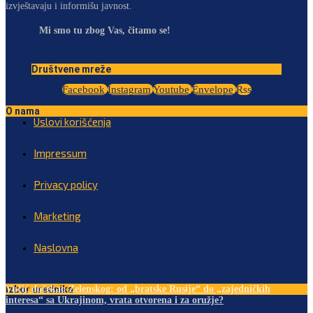
izvještavaju i informišu javnost.
Mi smo tu zbog Vas, čitamo se!
Društvene mreže
Facebook
Instagram
Youtube
Envelope
Rss
O nama
Uslovi korišćenja
Impressum
Privacy policy
Marketing
Naslovna
Izbor urednika
Vučić dočekao Zelenskog: od „bratske Rusije“ do „zajedničkih
interesa“ sa Ukrajinom, vrata otvorena i za oružje?