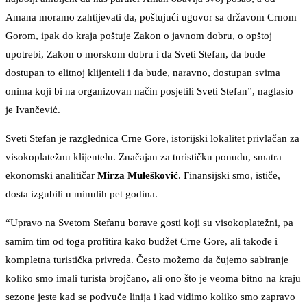
Amana moramo zahtijevati da, poštujući ugovor sa državom Crnom
Gorom, ipak do kraja poštuje Zakon o javnom dobru, o opštoj
upotrebi, Zakon o morskom dobru i da Sveti Stefan, da bude
dostupan to elitnoj klijenteli i da bude, naravno, dostupan svima
onima koji bi na organizovan način posjetili Sveti Stefan”, naglasio
je Ivančević.
Sveti Stefan je razglednica Crne Gore, istorijski lokalitet privlačan za
visokoplatežnu klijentelu. Značajan za turističku ponudu, smatra
ekonomski analitičar
Mirza Mulešković
. Finansijski smo, ističe,
dosta izgubili u minulih pet godina.
“Upravo na Svetom Stefanu borave gosti koji su visokoplatežni, pa
samim tim od toga profitira kako budžet Crne Gore, ali takođe i
kompletna turistička privreda. Često možemo da čujemo sabiranje
koliko smo imali turista brojčano, ali ono što je veoma bitno na kraju
sezone jeste kad se podvuče linija i kad vidimo koliko smo zapravo