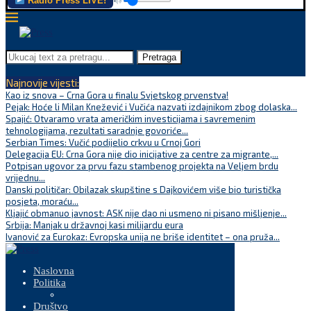
Radio Press LIVE!
Pretraga
Najnovije vijesti:
Kao iz snova – Crna Gora u finalu Svjetskog prvenstva!
Pejak: Hoće li Milan Knežević i Vučića nazvati izdajnikom zbog dolaska...
Spajić: Otvaramo vrata američkim investicijama i savremenim
tehnologijama, rezultati saradnje govoriće...
Serbian Times: Vučić podijelio crkvu u Crnoj Gori
Delegacija EU: Crna Gora nije dio inicijative za centre za migrante,...
Potpisan ugovor za prvu fazu stambenog projekta na Veljem brdu
vrijednu...
Danski političar: Obilazak skupštine s Dajkovićem više bio turistička
posjeta, moraću...
Kljajić obmanuo javnost: ASK nije dao ni usmeno ni pisano mišljenje...
Srbija: Manjak u državnoj kasi milijardu eura
Ivanović za Eurokaz: Evropska unija ne briše identitet – ona pruža...
Naslovna
Politika
Društvo