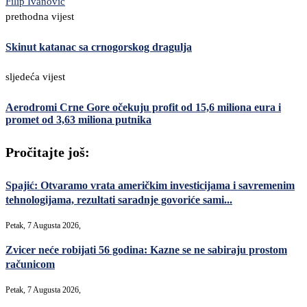
Filip Ivanović
prethodna vijest
Skinut katanac sa crnogorskog dragulja
sljedeća vijest
Aerodromi Crne Gore očekuju profit od 15,6 miliona eura i
promet od 3,63 miliona putnika
Pročitajte još:
Spajić: Otvaramo vrata američkim investicijama i savremenim
tehnologijama, rezultati saradnje govoriće sami...
Petak, 7 Augusta 2026,
Zvicer neće robijati 56 godina: Kazne se ne sabiraju prostom
računicom
Petak, 7 Augusta 2026,