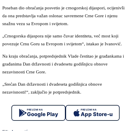
Poseban dio obraćanja posvetio je crnogorskoj dijaspori, ocijenivši
da ona predstavlja važan oslonac savremene Crne Gore i njenu
snažnu vezu sa Evropom i svijetom.
„Crnogorska dijaspora nije samo čuvar identiteta, već most koji
povezuje Crnu Goru sa Evropom i svijetom“, istakao je Ivanović.
Na kraju obraćanja, potpredsjednik Vlade čestitao je građankama i
građanima Dan državnosti i dvadesetu godišnjicu obnove
nezavisnosti Crne Gore.
„Srećan Dan državnosti i dvadeseta godišnjica obnove
nezavisnosti!“, zaključio je potpredsjednik.
PREUZMI NA
PREUZMI NA
Google Play
App Store-u