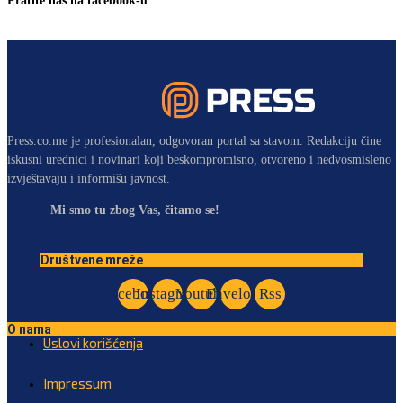
Pratite nas na facebook-u
Press.co.me je profesionalan, odgovoran portal sa stavom. Redakciju čine
iskusni urednici i novinari koji beskompromisno, otvoreno i nedvosmisleno
izvještavaju i informišu javnost.
Mi smo tu zbog Vas, čitamo se!
Društvene mreže
Facebook
Instagram
Youtube
Envelope
Rss
O nama
Uslovi korišćenja
Impressum