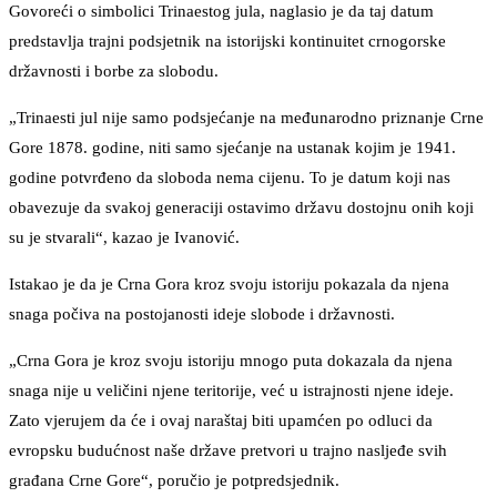
Govoreći o simbolici Trinaestog jula, naglasio je da taj datum
predstavlja trajni podsjetnik na istorijski kontinuitet crnogorske
državnosti i borbe za slobodu.
„Trinaesti jul nije samo podsjećanje na međunarodno priznanje Crne
Gore 1878. godine, niti samo sjećanje na ustanak kojim je 1941.
godine potvrđeno da sloboda nema cijenu. To je datum koji nas
obavezuje da svakoj generaciji ostavimo državu dostojnu onih koji
su je stvarali“, kazao je Ivanović.
Istakao je da je Crna Gora kroz svoju istoriju pokazala da njena
snaga počiva na postojanosti ideje slobode i državnosti.
„Crna Gora je kroz svoju istoriju mnogo puta dokazala da njena
snaga nije u veličini njene teritorije, već u istrajnosti njene ideje.
Zato vjerujem da će i ovaj naraštaj biti upamćen po odluci da
evropsku budućnost naše države pretvori u trajno nasljeđe svih
građana Crne Gore“, poručio je potpredsjednik.