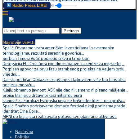
Radio Press LIVE!
Pretraga
Najnovije vijesti:
Spajić: Otvaramo vrata američkim investicijama i savremenim
tehnologijama, rezultati saradnje govoriće...
Serbian Times: Vučić podijelio crkvu u Crnoj Gori
Delegacija EU: Crna Gora nije dio inicijative za centre za migrante,...
Potpisan ugovor za prvu fazu stambenog projekta na Veljem brdu
vrijednu...
Danski političar: Obilazak skupštine s Dajkovićem više bio turistička
posjeta, moraću...
Kljajić obmanuo javnost: ASK nije dao ni usmeno ni pisano mišljenje...
Srbija: Manjak u državnoj kasi milijardu eura
Ivanović za Eurokaz: Evropska unija ne briše identitet – ona pruža...
Spajić: Snažno podržavamo domaće festivale koji godinama grade
identitet Crne Gore...
MPNI do kraja jula realizovalo gotovo sve planirane aktivnosti
Naslovna
Politika