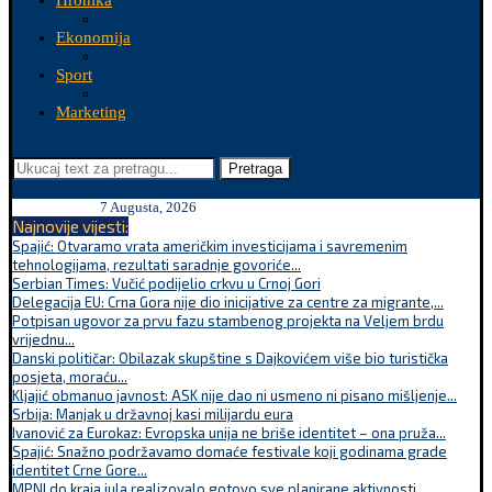
Hronika
Ekonomija
Sport
Marketing
Pretraga
7 Augusta, 2026
Najnovije vijesti:
Spajić: Otvaramo vrata američkim investicijama i savremenim
tehnologijama, rezultati saradnje govoriće...
Serbian Times: Vučić podijelio crkvu u Crnoj Gori
Delegacija EU: Crna Gora nije dio inicijative za centre za migrante,...
Potpisan ugovor za prvu fazu stambenog projekta na Veljem brdu
vrijednu...
Danski političar: Obilazak skupštine s Dajkovićem više bio turistička
posjeta, moraću...
Kljajić obmanuo javnost: ASK nije dao ni usmeno ni pisano mišljenje...
Srbija: Manjak u državnoj kasi milijardu eura
Ivanović za Eurokaz: Evropska unija ne briše identitet – ona pruža...
Spajić: Snažno podržavamo domaće festivale koji godinama grade
identitet Crne Gore...
MPNI do kraja jula realizovalo gotovo sve planirane aktivnosti