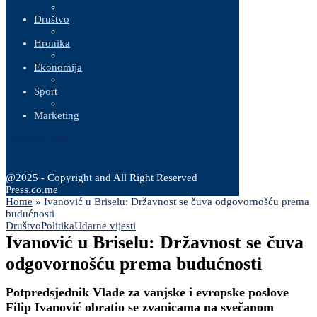
Društvo
Hronika
Ekonomija
Sport
Marketing
7 Augusta, 2026
@2025 - Copyright and All Right Reserved
Press.co.me
Home
»
Ivanović u Briselu: Državnost se čuva odgovornošću prema
budućnosti
Društvo
Politika
Udarne vijesti
Ivanović u Briselu: Državnost se čuva
odgovornošću prema budućnosti
Potpredsjednik Vlade za vanjske i evropske poslove
Filip Ivanović obratio se zvanicama na svečanom