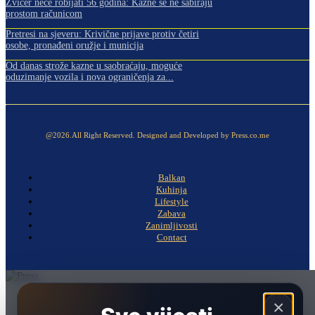
Zvicer neće robijati 56 godina: Kazne se ne sabiraju
prostom računicom
Pretresi na sjeveru: Krivične prijave protiv četiri
osobe, pronađeni oružje i municija
Od danas strože kazne u saobraćaju, moguće
oduzimanje vozila i nova ograničenja za...
@2026.All Right Reserved. Designed and Developed by Press.co.me
Balkan
Kuhinja
Lifestyle
Zabava
Zanimljivosti
Contact
Naslovna
×
Politika