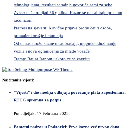
tehnologijama, rezultati saradnje govoriće sami za sebe
Zvicer neće robijati 56 godina: Kazne se ne sabiraju prostom
računicom
Pretresi na sjeveru: Krivične prijave protiv četiri osobe,
pronađeni oružje i municija
Od danas strože kazne u saobraćaju, moguće oduzimanje
vozila i nova ograničenja za mlade vozače
Tramp: Rat sa Iranom uskoro će se završiti
Najčitanije vijesti:
“Vijesti” i dio medija odbijaju povećanje plata zaposlenima,
RTCG spremna za potpis
Ponedjeljak, 17 Februara 2025,
Pametni nadzor u Podgorici: Prve kazne već prvog dana