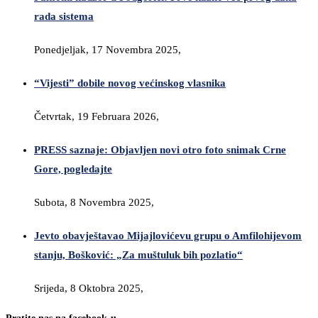
rada sistema
Ponedjeljak, 17 Novembra 2025,
“Vijesti” dobile novog većinskog vlasnika
Četvrtak, 19 Februara 2026,
PRESS saznaje: Objavljen novi otro foto snimak Crne
Gore, pogledajte
Subota, 8 Novembra 2025,
Jevto obavještavao Mijajlovićevu grupu o Amfilohijevom
stanju, Bošković: „Za muštuluk bih pozlatio“
Srijeda, 8 Oktobra 2025,