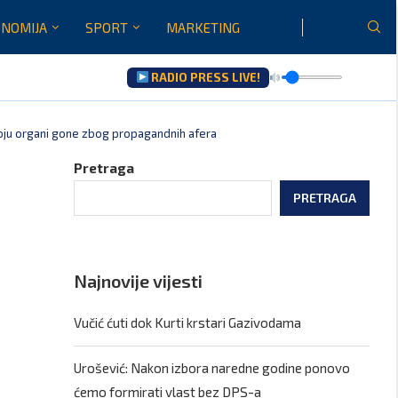
NOMIJA
SPORT
MARKETING
RADIO PRESS LIVE!
 koju organi gone zbog propagandnih afera
Pretraga
PRETRAGA
Najnovije vijesti
Vučić ćuti dok Kurti krstari Gazivodama
Urošević: Nakon izbora naredne godine ponovo
ćemo formirati vlast bez DPS-a