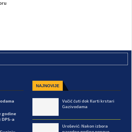
oru
NAJNOVIJE
ivodama
Vučić ćuti dok Kurti krstari
Gazivodama
e godine
z DPS-a
Urošević: Nakon izbora
naredne godine ponovo
 Gusinju