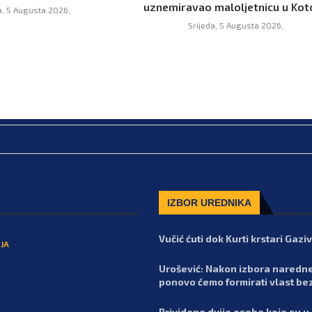
uznemiravao maloljetnicu u Kot
a, 5 Augusta 2026,
Srijeda, 5 Augusta 2026,
IZBOR UREDNIKA
Vučić ćuti dok Kurti krstari Gaz
JA
Urošević: Nakon izbora naredn
ponovo ćemo formirati vlast be
Prividene dvije osobe koje su u