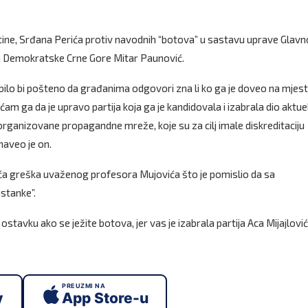
ine, Srđana Perića protiv navodnih “botova” u sastavu uprave Glav
va Demokratske Crne Gore Mitar Paunović.
bilo bi pošteno da građanima odgovori zna li ko ga je doveo na mjes
m ga da je upravo partija koja ga je kandidovala i izabrala dio aktue
rganizovane propagandne mreže, koje su za cilj imale diskreditaciju
 naveo je on.
veća greška uvaženog profesora Mujovića što je pomislio da sa
stanke”.
tavku ako se ježite botova, jer vas je izabrala partija Aca Mijajlović
PREUZMI NA
y
App Store-u