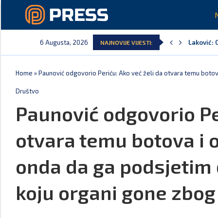
6 Augusta, 2026
Laković: 
NAJNOVIJE VIJESTI:
Crna Gora
Aerodromi
EPCG: Sis
Spajić: C
Home
»
Paunović odgovorio Periću: Ako već želi da otvara temu botov
Društvo
Paunović odgovorio Per
otvara temu botova i
onda da ga podsjetim d
koju organi gone zbo