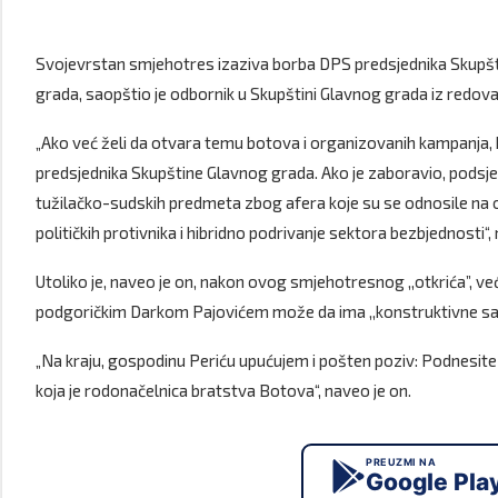
Svojevrstan smjehotres izaziva borba DPS predsjednika Skupšt
grada, saopštio je odbornik u Skupštini Glavnog grada iz redo
„Ako već želi da otvara temu botova i organizovanih kampanja, 
predsjednika Skupštine Glavnog grada. Ako je zaboravio, podsjeća
tužilačko-sudskih predmeta zbog afera koje su se odnosile na o
političkih protivnika i hibridno podrivanje sektora bezbjednosti“,
Utoliko je, naveo je on, nakon ovog smjehotresnog ,,otkrića”, 
podgoričkim Darkom Pajovićem može da ima ,,konstruktivne sa
„Na kraju, gospodinu Periću upućujem i pošten poziv: Podnesite os
koja je rodonačelnica bratstva Botova“, naveo je on.
PREUZMI NA
Google Pla