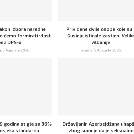
Nakon izbora naredne
Prividene dvije osobe koje su 
o ćemo formirati vlast
Gusinju isticale zastavu Velik
bez DPS-a
Albanije
a, 5 Augusta 2026,
Srijeda, 5 Augusta 2026,
19 godina stigla sa 36%
Državljanin Azerbejdžana uhap
osjeka standarda...
zbog sumnje da je seksualno