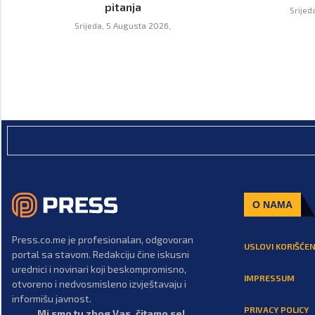
pitanja
Srijed
Srijeda, 5 Augusta 2026,
O NAMA
Press.co.me je profesionalan, odgovoran
USLOVI KORIŠĆEN
portal sa stavom. Redakciju čine iskusni
urednici i novinari koji beskompromisno,
IMPRESSUM
otvoreno i nedvosmisleno izvještavaju i
informišu javnost.
PRIVACY POLICY
Mi smo tu zbog Vas, čitamo se!