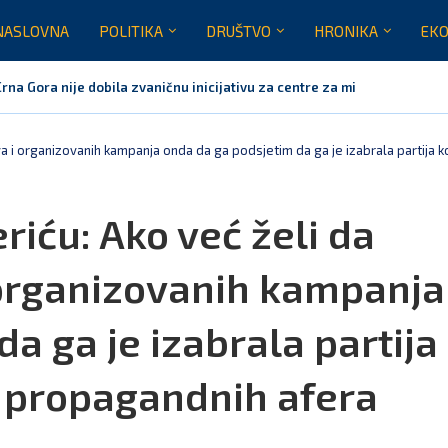
NASLOVNA
POLITIKA
DRUŠTVO
HRONIKA
EKO
Crna Gora nije dobila zvaničnu inicijativu za centre za migrante
 neće biti domaćin migrantskih centara
 Crne Gore za sedam mjeseci opslužili dva miliona putnika
tem stabilan, Termoelektrana Pljevlja ponovo u pogonu od danas
rna Gora neće prihvatiti centre EU za repatrijaciju migranata
a i organizovanih kampanja onda da ga podsjetim da ga je izabrala partija
iću: Ako već želi da
 organizovanih kampanja
a ga je izabrala partija
g propagandnih afera