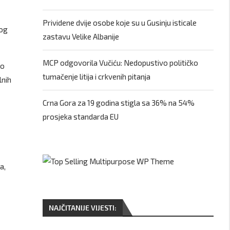
Prividene dvije osobe koje su u Gusinju isticale
nog
zastavu Velike Albanije
MCP odgovorila Vučiću: Nedopustivo političko
to
tumačenje litija i crkvenih pitanja
lnih
Crna Gora za 19 godina stigla sa 36% na 54%
prosjeka standarda EU
a,
NAJČITANIJE VIJESTI: