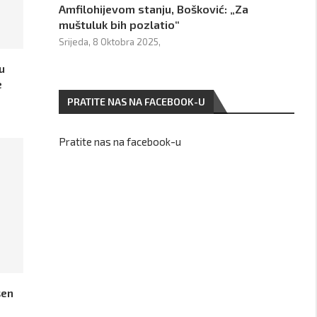
Amfilohijevom stanju, Bošković: „Za
muštuluk bih pozlatio“
Srijeda, 8 Oktobra 2025,
u
e
PRATITE NAS NA FACEBOOK-U
Pratite nas na facebook-u
šen