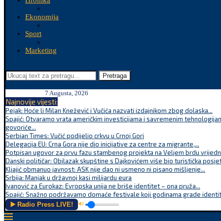
Hronika
Ekonomija
Sport
Marketing
Pretraga
7 Augusta, 2026
Najnovije vijesti:
Pejak: Hoće li Milan Knežević i Vučića nazvati izdajnikom zbog dolaska...
Spajić: Otvaramo vrata američkim investicijama i savremenim tehnologijam
govoriće...
Serbian Times: Vučić podijelio crkvu u Crnoj Gori
Delegacija EU: Crna Gora nije dio inicijative za centre za migrante,...
Potpisan ugovor za prvu fazu stambenog projekta na Veljem brdu vrijednu
Danski političar: Obilazak skupštine s Dajkovićem više bio turistička posjet
Kljajić obmanuo javnost: ASK nije dao ni usmeno ni pisano mišljenje...
Srbija: Manjak u državnoj kasi milijardu eura
Ivanović za Eurokaz: Evropska unija ne briše identitet – ona pruža...
Spajić: Snažno podržavamo domaće festivale koji godinama grade identite
▶️ Radio Press LIVE!
🔊