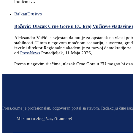
ironično …
Balkan
Društvo
Božović: Ulazak Crne Gore u EU kraj Vučićeve vladavine u
Aleksandar Vučić je svjestan da mu je za opstanak na vlasti po
stabilnosti. U tom njegovom mračnom scenariju, suverena, građa
izvršni direktor Regionalne akademije za razvoj demokratije za
od
PressNews
Ponedjeljak, 11 Maja 2026,
Prema njegovim riječima, ulazak Crne Gore u EU mogao bi označ
Press.co.me je profesionalan, odgovoran portal sa stavom. Redakciju čine isk
Mi smo tu zbog Vas, čitamo se!