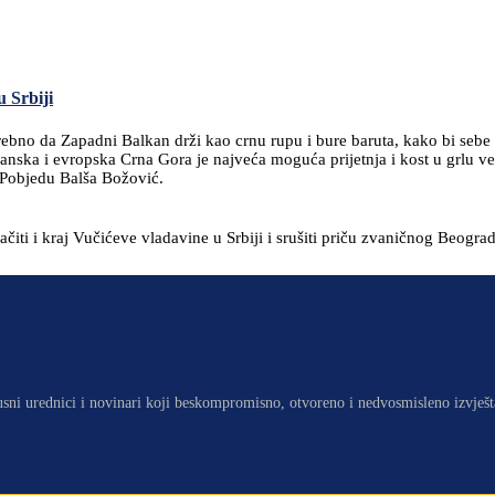
 Srbiji
trebno da Zapadni Balkan drži kao crnu rupu i bure baruta, kako bi sebe
nska i evropska Crna Gora je najveća moguća prijetnja i kost u grlu ve
 Pobjedu Balša Božović.
iti i kraj Vučićeve vladavine u Srbiji i srušiti priču zvaničnog Beogr
usni urednici i novinari koji beskompromisno, otvoreno i nedvosmisleno izvješt