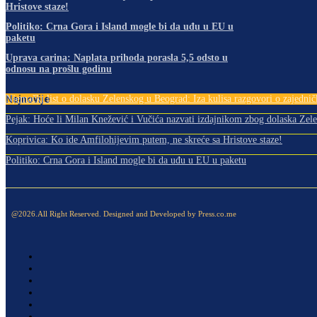
Hristove staze!
Politiko: Crna Gora i Island mogle bi da uđu u EU u
paketu
Uprava carina: Naplata prihoda porasla 5,5 odsto u
odnosu na prošlu godinu
Najnovije
Njemački list o dolasku Zelenskog u Beograd: Iza kulisa razgovori o zajedničk
Pejak: Hoće li Milan Knežević i Vučića nazvati izdajnikom zbog dolaska Zele
Koprivica: Ko ide Amfilohijevim putem, ne skreće sa Hristove staze!
Politiko: Crna Gora i Island mogle bi da uđu u EU u paketu
@2026.All Right Reserved. Designed and Developed by Press.co.me