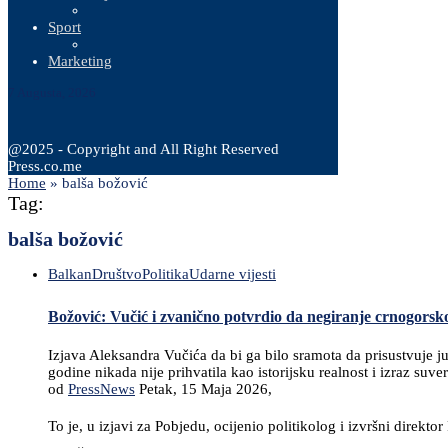
Sport
Marketing
7 Augusta, 2026
@2025 - Copyright and All Right Reserved
Press.co.me
Home
»
balša božović
Tag:
balša božović
Balkan
Društvo
Politika
Udarne vijesti
Božović: Vučić i zvanično potvrdio da negiranje crnogorsko
Izjava Aleksandra Vučića da bi ga bilo sramota da prisustvuje ju
godine nikada nije prihvatila kao istorijsku realnost i izraz su
od
PressNews
Petak, 15 Maja 2026,
To je, u izjavi za Pobjedu, ocijenio politikolog i izvršni dire