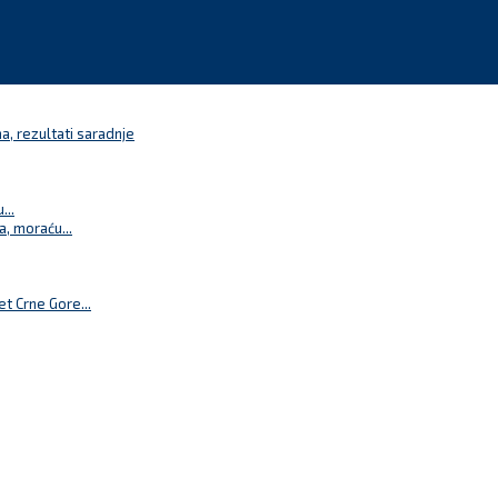
a, rezultati saradnje
...
a, moraću...
t Crne Gore...