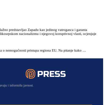
 lažno predstavljao Zapadu kao jedinog vatrogasca i garanta
likosrpskom nacionalizmu i njegovoj koruptivnoj vlasti, ocjenjuje
ada o nemogućnosti pristupa regiona EU. Na pitanje kako …
avaju i informišu javnost.