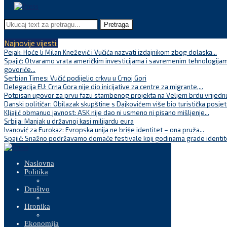
Pretraga
Najnovije vijesti:
Pejak: Hoće li Milan Knežević i Vučića nazvati izdajnikom zbog dolaska...
Spajić: Otvaramo vrata američkim investicijama i savremenim tehnologijam
govoriće...
Serbian Times: Vučić podijelio crkvu u Crnoj Gori
Delegacija EU: Crna Gora nije dio inicijative za centre za migrante,...
Potpisan ugovor za prvu fazu stambenog projekta na Veljem brdu vrijednu
Danski političar: Obilazak skupštine s Dajkovićem više bio turistička posjet
Kljajić obmanuo javnost: ASK nije dao ni usmeno ni pisano mišljenje...
Srbija: Manjak u državnoj kasi milijardu eura
Ivanović za Eurokaz: Evropska unija ne briše identitet – ona pruža...
Spajić: Snažno podržavamo domaće festivale koji godinama grade identite
Naslovna
Politika
Društvo
Hronika
Ekonomija