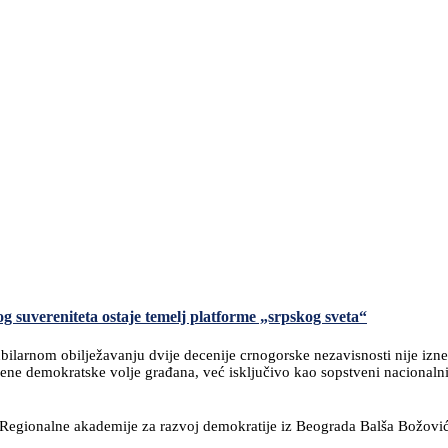
g suvereniteta ostaje temelj platforme „srpskog sveta“
bilarnom obilježavanju dvije decenije crnogorske nezavisnosti nije izne
verene demokratske volje građana, već isključivo kao sopstveni nacionaln
ktor Regionalne akademije za razvoj demokratije iz Beograda Balša Božov