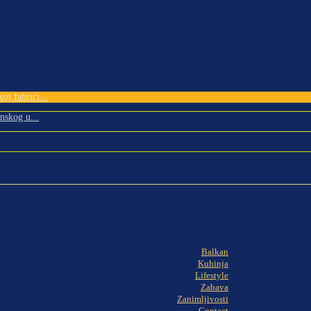
oj fabrici...
nskog u...
Balkan
Kuhinja
Lifestyle
Zabava
Zanimljivosti
Contact