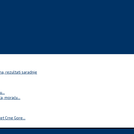
a, rezultati saradnje
...
a, moraću...
t Crne Gore...