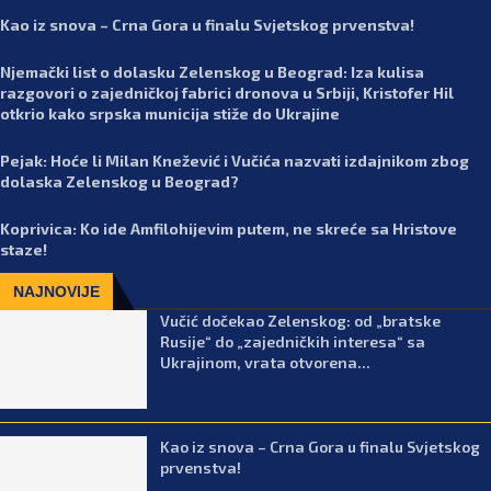
Kao iz snova – Crna Gora u finalu Svjetskog prvenstva!
Njemački list o dolasku Zelenskog u Beograd: Iza kulisa
razgovori o zajedničkoj fabrici dronova u Srbiji, Kristofer Hil
otkrio kako srpska municija stiže do Ukrajine
Pejak: Hoće li Milan Knežević i Vučića nazvati izdajnikom zbog
dolaska Zelenskog u Beograd?
Koprivica: Ko ide Amfilohijevim putem, ne skreće sa Hristove
staze!
NAJNOVIJE
Vučić dočekao Zelenskog: od „bratske
Rusije“ do „zajedničkih interesa“ sa
Ukrajinom, vrata otvorena...
Kao iz snova – Crna Gora u finalu Svjetskog
prvenstva!