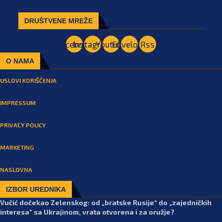
DRUŠTVENE MREŽE
Facebook
Instagram
Youtube
Envelope
Rss
O NAMA
USLOVI KORIŠĆENJA
IMPRESSUM
PRIVACY POLICY
MARKETING
NASLOVNA
IZBOR UREDNIKA
Vučić dočekao Zelenskog: od „bratske Rusije“ do „zajedničkih
interesa“ sa Ukrajinom, vrata otvorena i za oružje?