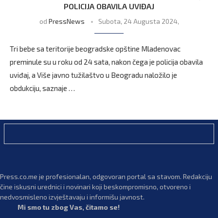
POLICIJA OBAVILA UVIĐAJ
od
PressNews
Subota, 24 Augusta 2024,
Tri bebe sa teritorije beogradske opštine Mladenovac
preminule su u roku od 24 sata, nakon čega je policija obavila
uviđaj, a Više javno tužilaštvo u Beogradu naložilo je
obdukciju, saznaje …
Press.co.me je profesionalan, odgovoran portal sa stavom. Redakciju
čine iskusni urednici i novinari koji beskompromisno, otvoreno i
nedvosmisleno izvještavaju i informišu javnost.
Mi smo tu zbog Vas, čitamo se!