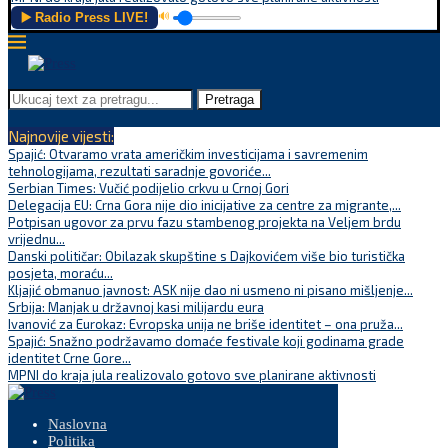
▶️ Radio Press LIVE!
🔊
Pretraga
Najnovije vijesti:
Spajić: Otvaramo vrata američkim investicijama i savremenim
tehnologijama, rezultati saradnje govoriće...
Serbian Times: Vučić podijelio crkvu u Crnoj Gori
Delegacija EU: Crna Gora nije dio inicijative za centre za migrante,...
Potpisan ugovor za prvu fazu stambenog projekta na Veljem brdu
vrijednu...
Danski političar: Obilazak skupštine s Dajkovićem više bio turistička
posjeta, moraću...
Kljajić obmanuo javnost: ASK nije dao ni usmeno ni pisano mišljenje...
Srbija: Manjak u državnoj kasi milijardu eura
Ivanović za Eurokaz: Evropska unija ne briše identitet – ona pruža...
Spajić: Snažno podržavamo domaće festivale koji godinama grade
identitet Crne Gore...
MPNI do kraja jula realizovalo gotovo sve planirane aktivnosti
Naslovna
Politika