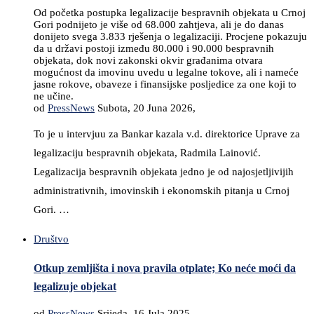
Od početka postupka legalizacije bespravnih objekata u Crnoj
Gori podnijeto je više od 68.000 zahtjeva, ali je do danas
donijeto svega 3.833 rješenja o legalizaciji. Procjene pokazuju
da u državi postoji između 80.000 i 90.000 bespravnih
objekata, dok novi zakonski okvir građanima otvara
mogućnost da imovinu uvedu u legalne tokove, ali i nameće
jasne rokove, obaveze i finansijske posljedice za one koji to
ne učine.
od
PressNews
Subota, 20 Juna 2026,
To je u intervjuu za Bankar kazala v.d. direktorice Uprave za
legalizaciju bespravnih objekata, Radmila Lainović.
Legalizacija bespravnih objekata jedno je od najosjetljivijih
administrativnih, imovinskih i ekonomskih pitanja u Crnoj
Gori. …
Društvo
Otkup zemljišta i nova pravila otplate; Ko neće moći da
legalizuje objekat
od
PressNews
Srijeda, 16 Jula 2025,