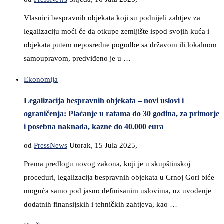
Vlasnici bespravnih objekata koji su podnijeli zahtjev za
legalizaciju moći će da otkupe zemljište ispod svojih kuća i
objekata putem neposredne pogodbe sa državom ili lokalnom
samoupravom, predviđeno je u …
Ekonomija
Legalizacija bespravnih objekata – novi uslovi i
ograničenja: Plaćanje u ratama do 30 godina, za primorje
i posebna naknada, kazne do 40.000 eura
od
PressNews
Utorak, 15 Jula 2025,
Prema predlogu novog zakona, koji je u skupštinskoj
proceduri, legalizacija bespravnih objekata u Crnoj Gori biće
moguća samo pod jasno definisanim uslovima, uz uvođenje
dodatnih finansijskih i tehničkih zahtjeva, kao …