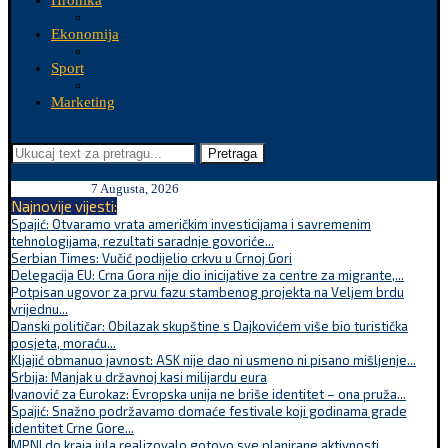
Hronika
Ekonomija
Sport
Marketing
Pretraga
7 Augusta, 2026
Najnovije vijesti:
Spajić: Otvaramo vrata američkim investicijama i savremenim
tehnologijama, rezultati saradnje govoriće...
Serbian Times: Vučić podijelio crkvu u Crnoj Gori
Delegacija EU: Crna Gora nije dio inicijative za centre za migrante,...
Potpisan ugovor za prvu fazu stambenog projekta na Veljem brdu
vrijednu...
Danski političar: Obilazak skupštine s Dajkovićem više bio turistička
posjeta, moraću...
Kljajić obmanuo javnost: ASK nije dao ni usmeno ni pisano mišljenje...
Srbija: Manjak u državnoj kasi milijardu eura
Ivanović za Eurokaz: Evropska unija ne briše identitet – ona pruža...
Spajić: Snažno podržavamo domaće festivale koji godinama grade
identitet Crne Gore...
MPNI do kraja jula realizovalo gotovo sve planirane aktivnosti