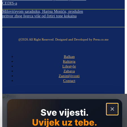
CEDIS-a
Milovićevom saradniku, Harisu Moniću, produžen
pritvor zbog šverca više od četiri tone kokaina
@2026.All Right Reserved. Designed and Developed by Press.co.me
Balkan
Kuhinja
Lifestyle
Zabava
Zanimljivosti
Contact
Naslovna
×
Sve vijesti.
Politika
Uvijek uz tebe.
Društvo