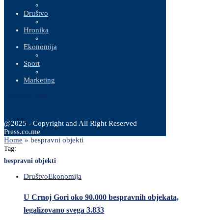
Društvo
Hronika
Ekonomija
Sport
Marketing
7 Augusta, 2026
@2025 - Copyright and All Right Reserved
Press.co.me
Home
»
bespravni objekti
Tag:
bespravni objekti
Društvo
Ekonomija
U Crnoj Gori oko 90.000 bespravnih objekata,
legalizovano svega 3.833