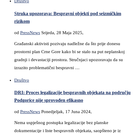
Društvo
Struka upozorava: Bespravni objekti pod seizmičkim
rizikom
od
PressNews
Srijeda, 28 Maja 2025,
Građanski aktivisti pozivaju nadležne da što prije donesu
prostorni plan Crne Gore kako bi se stalo na put neplanskoj
gradnji i devastaciji prostora. Stručnjaci upozoravaju da su
izrazito problematični bespravni …
Društvo
DRI: Proces legalizacije bespravnih objekata na području
Podgorice nije sprovođen efikasno
od
PressNews
Ponedjeljak, 17 Juna 2024,
Nema uspješnog postupka legalizacije bez planske
dokumentacije i liste bespravnih objekata, saopšteno je iz