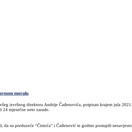
 javnom moralu
všeg izvršnog direktora Andrije Čađenovića, potpisan krajem jula 2021
od 24 mjesečne neto zarade.
, da su preduzeće “Čistoća” i Čađenović te godine postupili nesavjesno,