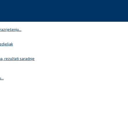
azrješenju...
edjeljak
a, rezultati saradnje
...