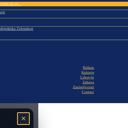
ujem da će...
kog
edsjednika Zelenskog
Balkan
Kuhinja
Lifestyle
Zabava
Zanimljivosti
Contact
×