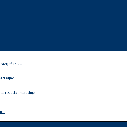
azrješenju...
nedjeljak
a, rezultati saradnje
...