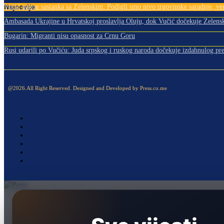
Najnovije
Vučić nakon sastanka sa Zelenskim: Podigli smo nivo trgovinske saradnje, ver
Ambasada Ukrajine u Hrvatskoj proslavlja Oluju, dok Vučić dočekuje Zelens
Bugarin: Migranti nisu opasnost za Crnu Goru
Rusi udarili po Vučiću: Juda srpskog i ruskog naroda dočekuje izdahnulog pr
@2026.All Right Reserved. Designed and Developed by Press.co.me
Naslovna
Politika