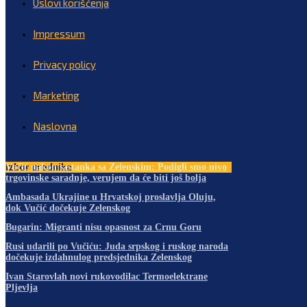
Uslovi korišćenja
Impressum
Privacy policy
Marketing
Naslovna
Izbor urednika
Vučić nakon sastanka sa Zelenskim: Podigli smo nivo
trgovinske saradnje, verujem da će biti još bolja
Ambasada Ukrajine u Hrvatskoj proslavlja Oluju,
dok Vučić dočekuje Zelenskog
Bugarin: Migranti nisu opasnost za Crnu Goru
Rusi udarili po Vučiću: Juda srpskog i ruskog naroda
dočekuje izdahnulog predsjednika Zelenskog
Ivan Starovlah novi rukovodilac Termoelektrane
Pljevlja