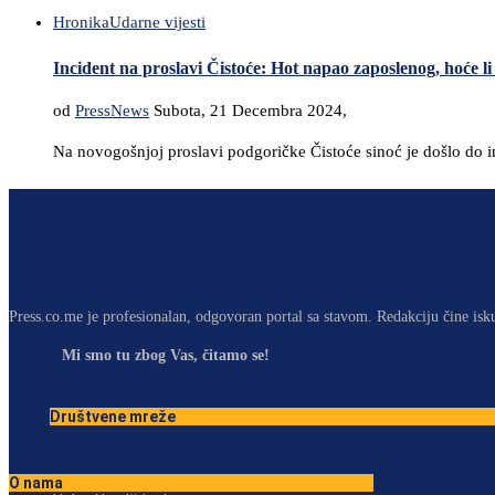
Hronika
Udarne vijesti
Incident na proslavi Čistoće: Hot napao zaposlenog, hoće li 
od
PressNews
Subota, 21 Decembra 2024,
Na novogošnjoj proslavi podgoričke Čistoće sinoć je došlo do i
Press.co.me je profesionalan, odgovoran portal sa stavom. Redakciju čine isk
Mi smo tu zbog Vas, čitamo se!
Društvene mreže
O nama