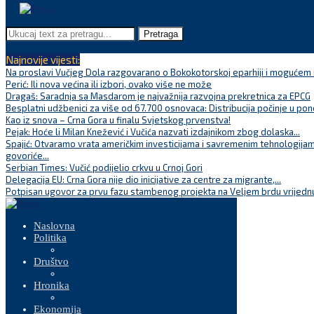
Pretraga
Najnovije vijesti:
Na proslavi Vučjeg Dola razgovarano o Bokokotorskoj eparhiji i mogućem r
Perić: Ili nova većina ili izbori, ovako više ne može
Dragaš: Saradnja sa Masdarom je najvažnija razvojna prekretnica za EPCG
Besplatni udžbenici za više od 67.700 osnovaca: Distribucija počinje u pon
Kao iz snova – Crna Gora u finalu Svjetskog prvenstva!
Pejak: Hoće li Milan Knežević i Vučića nazvati izdajnikom zbog dolaska...
Spajić: Otvaramo vrata američkim investicijama i savremenim tehnologijam
govoriće...
Serbian Times: Vučić podijelio crkvu u Crnoj Gori
Delegacija EU: Crna Gora nije dio inicijative za centre za migrante,...
Potpisan ugovor za prvu fazu stambenog projekta na Veljem brdu vrijednu
Naslovna
Politika
Društvo
Hronika
Ekonomija