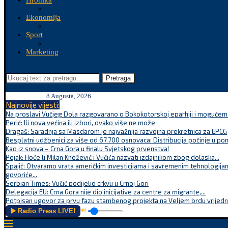
Hronika
Ekonomija
Sport
Marketing
Pretraga
8 Augusta, 2026
Najnovije vijesti:
Na proslavi Vučjeg Dola razgovarano o Bokokotorskoj eparhiji i mogućem r
Perić: Ili nova većina ili izbori, ovako više ne može
Dragaš: Saradnja sa Masdarom je najvažnija razvojna prekretnica za EPCG
Besplatni udžbenici za više od 67.700 osnovaca: Distribucija počinje u po
Kao iz snova – Crna Gora u finalu Svjetskog prvenstva!
Pejak: Hoće li Milan Knežević i Vučića nazvati izdajnikom zbog dolaska...
Spajić: Otvaramo vrata američkim investicijama i savremenim tehnologijam
govoriće...
Serbian Times: Vučić podijelio crkvu u Crnoj Gori
Delegacija EU: Crna Gora nije dio inicijative za centre za migrante,...
Potpisan ugovor za prvu fazu stambenog projekta na Veljem brdu vrijednu
▶️ Radio Press LIVE!
🔊