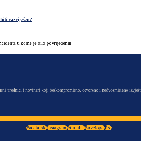
biti razriješen?
ncidenta u kome je bilo povrijeđenih.
usni urednici i novinari koji beskompromisno, otvoreno i nedvosmisleno izvješt
Facebook
Instagram
Youtube
Envelope
Rss