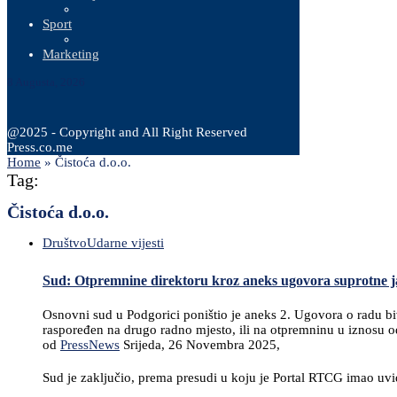
Sport
Marketing
8 Augusta, 2026
@2025 - Copyright and All Right Reserved
Press.co.me
Home
»
Čistoća d.o.o.
Tag:
Čistoća d.o.o.
Društvo
Udarne vijesti
Sud: Otpremnine direktoru kroz aneks ugovora suprotne
Osnovni sud u Podgorici poništio je aneks 2. Ugovora o radu bi
raspoređen na drugo radno mjesto, ili na otpremninu u iznosu 
od
PressNews
Srijeda, 26 Novembra 2025,
Sud je zaključio, prema presudi u koju je Portal RTCG imao uvid