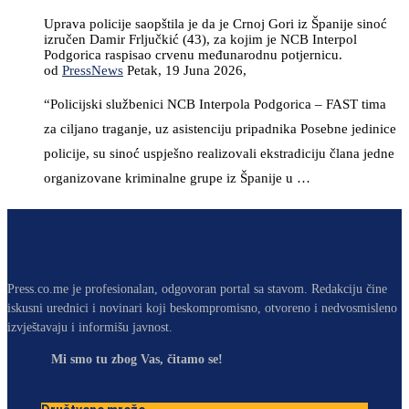
Uprava policije saopštila je da je Crnoj Gori iz Španije sinoć
izručen Damir Frljučkić (43), za kojim je NCB Interpol
Podgorica raspisao crvenu međunarodnu potjernicu.
od
PressNews
Petak, 19 Juna 2026,
“Policijski službenici NCB Interpola Podgorica – FAST tima
za ciljano traganje, uz asistenciju pripadnika Posebne jedinice
policije, su sinoć uspješno realizovali ekstradiciju člana jedne
organizovane kriminalne grupe iz Španije u …
Press.co.me je profesionalan, odgovoran portal sa stavom. Redakciju čine
iskusni urednici i novinari koji beskompromisno, otvoreno i nedvosmisleno
izvještavaju i informišu javnost.
Mi smo tu zbog Vas, čitamo se!