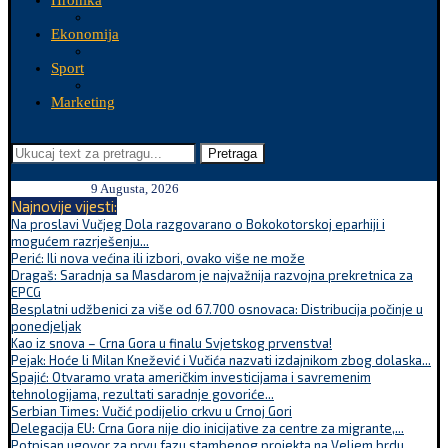
Hronika
Ekonomija
Sport
Marketing
Pretraga
9 Augusta, 2026
Najnovije vijesti:
Na proslavi Vučjeg Dola razgovarano o Bokokotorskoj eparhiji i
mogućem razrješenju...
Perić: Ili nova većina ili izbori, ovako više ne može
Dragaš: Saradnja sa Masdarom je najvažnija razvojna prekretnica za
EPCG
Besplatni udžbenici za više od 67.700 osnovaca: Distribucija počinje u
ponedjeljak
Kao iz snova – Crna Gora u finalu Svjetskog prvenstva!
Pejak: Hoće li Milan Knežević i Vučića nazvati izdajnikom zbog dolaska...
Spajić: Otvaramo vrata američkim investicijama i savremenim
tehnologijama, rezultati saradnje govoriće...
Serbian Times: Vučić podijelio crkvu u Crnoj Gori
Delegacija EU: Crna Gora nije dio inicijative za centre za migrante,...
Potpisan ugovor za prvu fazu stambenog projekta na Veljem brdu