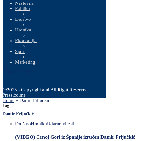
Naslovna
Politika
Društvo
Hronika
Ekonomija
Sport
Marketing
9 Augusta, 2026
@2025 - Copyright and All Right Reserved
Press.co.me
Home
»
Damir Frljučkić
Tag:
Damir Frljučkić
Društvo
Hronika
Udarne vijesti
(VIDEO) Crnoj Gori iz Španije izručen Damir Frljučkić