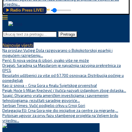
vrijednu...
▶️ Radio Press LIVE!
🔊
Pretraga
Najnovije vijesti:
Na proslavi Vučjeg Dola razgovarano o Bokokotorskoj eparhiji i
mogućem razrješenju...
Perić: Ili nova većina ili izbori, ovako više ne može
Dragaš: Saradnja sa Masdarom je najvažnija razvojna prekretnica za
EPCG
Besplatni udžbenici za više od 67.700 osnovaca: Distribucija počinje u
ponedjeljak
Kao iz snova – Crna Gora u finalu Svjetskog prvenstva!
Pejak: Hoće li Milan Knežević i Vučića nazvati izdajnikom zbog dolaska...
Spajić: Otvaramo vrata američkim investicijama i savremenim
tehnologijama, rezultati saradnje govoriće...
Serbian Times: Vučić podijelio crkvu u Crnoj Gori
Delegacija EU: Crna Gora nije dio inicijative za centre za migrante,...
Potpisan ugovor za prvu fazu stambenog projekta na Veljem brdu
vrijednu...