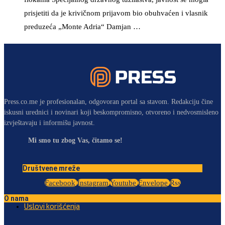
prisjetiti da je krivičnom prijavom bio obuhvaćen i vlasnik
preduzeća „Monte Adria“ Damjan …
Press.co.me je profesionalan, odgovoran portal sa stavom. Redakciju čine
iskusni urednici i novinari koji beskompromisno, otvoreno i nedvosmisleno
izvještavaju i informišu javnost.
Mi smo tu zbog Vas, čitamo se!
Društvene mreže
Facebook
Instagram
Youtube
Envelope
Rss
O nama
Uslovi korišćenja