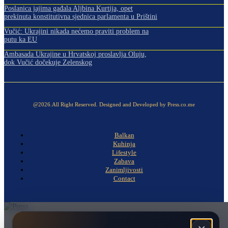
Poslanica jajima gađala Aljbina Kurtija, opet
prekinuta konstitutivna sjednica parlamenta u Prištini
Vučić: Ukrajini nikada nećemo praviti problem na
putu ka EU
Ambasada Ukrajine u Hrvatskoj proslavlja Oluju,
dok Vučić dočekuje Zelenskog
@2026.All Right Reserved. Designed and Developed by Press.co.me
Balkan
Kuhinja
Lifestyle
Zabava
Zanimljivosti
Contact
Naslovna