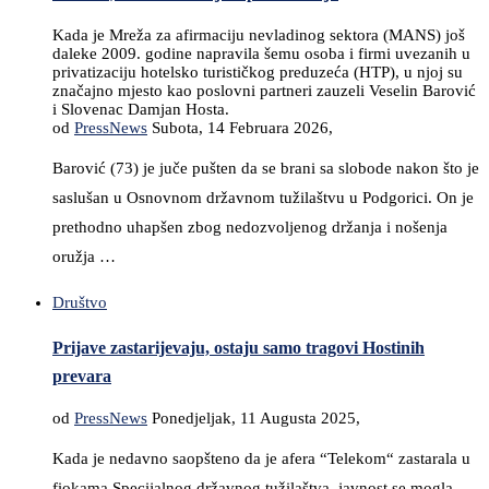
Kada je Mreža za afirmaciju nevladinog sektora (MANS) još
daleke 2009. godine napravila šemu osoba i firmi uvezanih u
privatizaciju hotelsko turističkog preduzeća (HTP), u njoj su
značajno mjesto kao poslovni partneri zauzeli Veselin Barović
i Slovenac Damjan Hosta.
od
PressNews
Subota, 14 Februara 2026,
Barović (73) je juče pušten da se brani sa slobode nakon što je
saslušan u Osnovnom državnom tužilaštvu u Podgorici. On je
prethodno uhapšen zbog nedozvoljenog držanja i nošenja
oružja …
Društvo
Prijave zastarijevaju, ostaju samo tragovi Hostinih
prevara
od
PressNews
Ponedjeljak, 11 Augusta 2025,
Kada je nedavno saopšteno da je afera “Telekom“ zastarala u
fiokama Specijalnog državnog tužilaštva, javnost se mogla