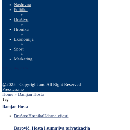
Naslovna
Politika
Društvo
Hronika
Ekonomija
Sport
Marketing
9 Augusta, 2026
@2025 - Copyright and All Right Reserved
Press.co.me
Home
»
Damjan Hosta
Tag:
Damjan Hosta
Društvo
Hronika
Udarne vijesti
Barović, Hosta i sumnjiva privatizacija