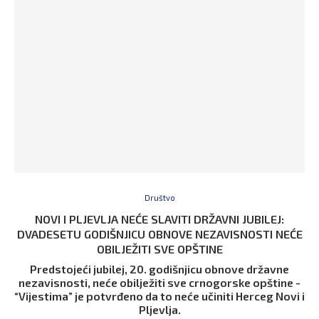
Društvo
NOVI I PLJEVLJA NEĆE SLAVITI DRŽAVNI JUBILEJ:
DVADESETU GODIŠNJICU OBNOVE NEZAVISNOSTI NEĆE
OBILJEŽITI SVE OPŠTINE
Predstojeći jubilej, 20. godišnjicu obnove državne
nezavisnosti, neće obilježiti sve crnogorske opštine -
“Vijestima” je potvrđeno da to neće učiniti Herceg Novi i
Pljevlja.