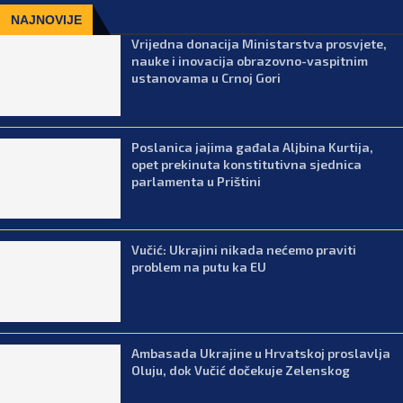
NAJNOVIJE
Vrijedna donacija Ministarstva prosvjete,
nauke i inovacija obrazovno-vaspitnim
ustanovama u Crnoj Gori
Poslanica jajima gađala Aljbina Kurtija,
opet prekinuta konstitutivna sjednica
parlamenta u Prištini
Vučić: Ukrajini nikada nećemo praviti
problem na putu ka EU
Ambasada Ukrajine u Hrvatskoj proslavlja
Oluju, dok Vučić dočekuje Zelenskog