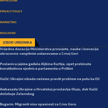
IMPRESSUM
PRIVACY POLICY
MARKETING
NASLOVNA
IZBOR UREDNIKA
Vrijedna donacija Ministarstva prosvjete, nauke i inovacija
obrazovno-vaspitnim ustanovama u Crnoj Gori
Poslanica jajima gađala Aljbina Kurtija, opet prekinuta
konstitutivna sjednica parlamenta u Prištini
Vučić: Ukrajini nikada nećemo praviti problem na putu ka EU
Ambasada Ukrajine u Hrvatskoj proslavlja Oluju, dok Vučić
dočekuje Zelenskog
Bugarin: Migranti nisu opasnost za Crnu Goru