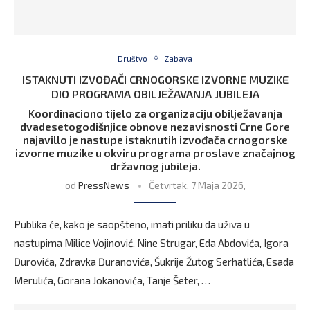
Društvo
Zabava
ISTAKNUTI IZVOĐAČI CRNOGORSKE IZVORNE MUZIKE
DIO PROGRAMA OBILJEŽAVANJA JUBILEJA
Koordinaciono tijelo za organizaciju obilježavanja
dvadesetogodišnjice obnove nezavisnosti Crne Gore
najavillo je nastupe istaknutih izvođača crnogorske
izvorne muzike u okviru programa proslave značajnog
državnog jubileja.
od
PressNews
Četvrtak, 7 Maja 2026,
Publika će, kako je saopšteno, imati priliku da uživa u
nastupima Milice Vojinović, Nine Strugar, Eda Abdovića, Igora
Đurovića, Zdravka Đuranovića, Šukrije Žutog Serhatlića, Esada
Merulića, Gorana Jokanovića, Tanje Šeter, …