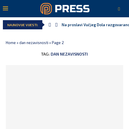
Na proslavi Vučjeg Dola razgovarano
NAJNOVIJE VIJESTI:
Home
»
dan nezavisnosti
»
Page 2
TAG:
DAN NEZAVISNOSTI