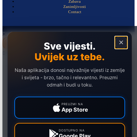
Zabava
Zanimljivosti
Contact
×
Sve vijesti.
Uvijek uz tebe.
Naslovna
Politika
Naša aplikacija donosi najvažnije vijesti iz zemlje
i svijeta - brzo, tačno i relevantno. Preuzmi
Društvo
odmah i budi u toku.
Hronika
Ekonomija
PREUZMI NA
App Store
Sport
Marketing
DOSTUPNO NA
Google Play