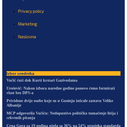
Privacy policy
Marketing
Naslovna
Izbor urednika
Vučić ćuti dok Kurti krstari Gazivodama
Urošević: Nakon izbora naredne godine ponovo ćemo formirati
vlast bez DPS-a
Prividene dvije osobe koje su u Gusinju isticale zastavu Velike
Albanije
MCP odgovorila Vučiću: Nedopustivo političko tumačenje litija i
crkvenih pitanja
Crna Gora za 19 godina stigla sa 36% na 54% prosjeka standarda