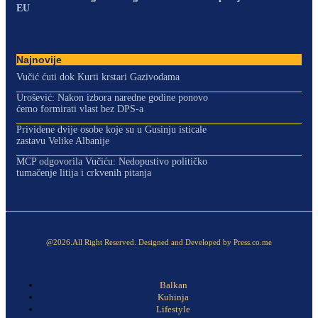
EU
Najnovije
Vučić ćuti dok Kurti krstari Gazivodama
Urošević: Nakon izbora naredne godine ponovo
ćemo formirati vlast bez DPS-a
Prividene dvije osobe koje su u Gusinju isticale
zastavu Velike Albanije
MCP odgovorila Vučiću: Nedopustivo političko
tumačenje litija i crkvenih pitanja
@2026.All Right Reserved. Designed and Developed by Press.co.me
Balkan
Kuhinja
Lifestyle