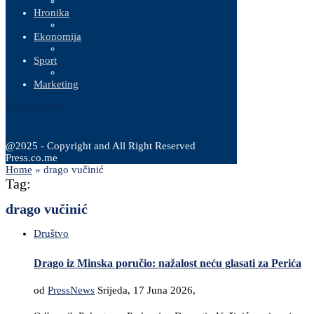
Hronika
Ekonomija
Sport
Marketing
7 Augusta, 2026
@2025 - Copyright and All Right Reserved
Press.co.me
Home
»
drago vučinić
Tag:
drago vučinić
Društvo
Drago iz Minska poručio: nažalost neću glasati za Perića
od
PressNews
Srijeda, 17 Juna 2026,