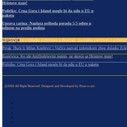
Hristove staze!
Politiko: Crna Gora i Island mogle bi da uđu u EU u
paketu
Uprava carina: Naplata prihoda porasla 5,5 odsto u
odnosu na prošlu godinu
Najnovije
Njemački list o dolasku Zelenskog u Beograd: Iza kulisa razgovori o zajedničk
Pejak: Hoće li Milan Knežević i Vučića nazvati izdajnikom zbog dolaska Zele
Koprivica: Ko ide Amfilohijevim putem, ne skreće sa Hristove staze!
Politiko: Crna Gora i Island mogle bi da uđu u EU u paketu
@2026.All Right Reserved. Designed and Developed by Press.co.me