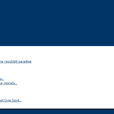
a, rezultati saradnje
...
a, moraću...
t Crne Gore...