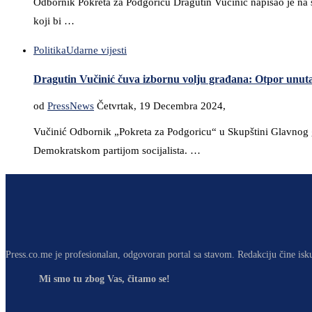
Odbornik Pokreta za Podgoricu Dragutin Vučinić napisao je na s
koji bi …
Politika
Udarne vijesti
Dragutin Vučinić čuva izbornu volju građana: Otpor unuta
od
PressNews
Četvrtak, 19 Decembra 2024,
Vučinić Odbornik „Pokreta za Podgoricu“ u Skupštini Glavnog g
Demokratskom partijom socijalista. …
Press.co.me je profesionalan, odgovoran portal sa stavom. Redakciju čine isk
Mi smo tu zbog Vas, čitamo se!