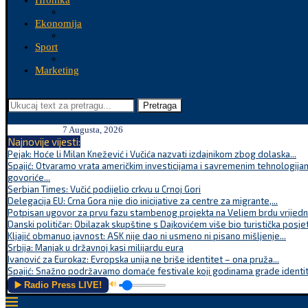
Hronika
Ekonomija
Sport
Marketing
Pretraga
7 Augusta, 2026
Najnovije vijesti:
Pejak: Hoće li Milan Knežević i Vučića nazvati izdajnikom zbog dolaska...
Spajić: Otvaramo vrata američkim investicijama i savremenim tehnologijam
govoriće...
Serbian Times: Vučić podijelio crkvu u Crnoj Gori
Delegacija EU: Crna Gora nije dio inicijative za centre za migrante,...
Potpisan ugovor za prvu fazu stambenog projekta na Veljem brdu vrijednu
Danski političar: Obilazak skupštine s Dajkovićem više bio turistička posjet
Kljajić obmanuo javnost: ASK nije dao ni usmeno ni pisano mišljenje...
Srbija: Manjak u državnoj kasi milijardu eura
Ivanović za Eurokaz: Evropska unija ne briše identitet – ona pruža...
Spajić: Snažno podržavamo domaće festivale koji godinama grade identite
▶️ Radio Press LIVE!
🔊