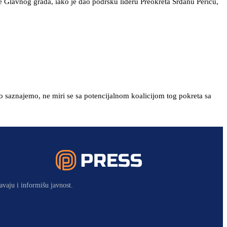
e Glavnog grada, iako je dao podršku lideru Preokreta Srđanu Periću,
 saznajemo, ne miri se sa potencijalnom koalicijom tog pokreta sa
avaju i informišu javnost.