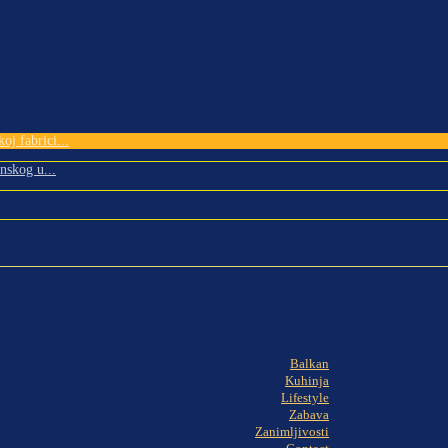
oj fabrici...
nskog u...
Balkan
Kuhinja
Lifestyle
Zabava
Zanimljivosti