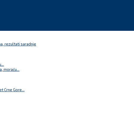
a, rezultati saradnje
...
a, moraću...
t Crne Gore...