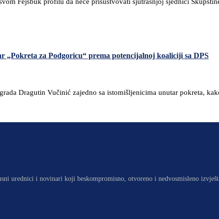
vom Fejsbuk profilu da neće prisustvovati sjutrašnjoj sjednici Skupštin
r „Pokreta za Podgoricu“ prema potencijalnoj koaliciji sa DPS
rada Dragutin Vučinić zajedno sa istomišljenicima unutar pokreta, kako
usni urednici i novinari koji beskompromisno, otvoreno i nedvosmisleno izvješt