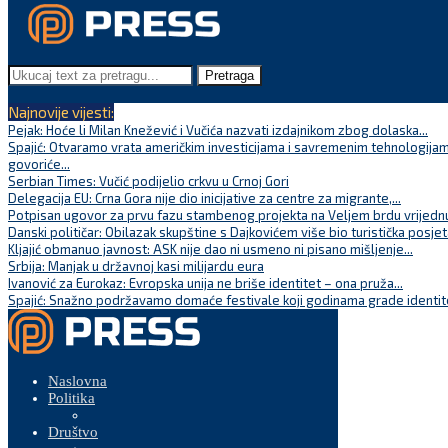
Pretraga
Najnovije vijesti:
Pejak: Hoće li Milan Knežević i Vučića nazvati izdajnikom zbog dolaska...
Spajić: Otvaramo vrata američkim investicijama i savremenim tehnologijam
govoriće...
Serbian Times: Vučić podijelio crkvu u Crnoj Gori
Delegacija EU: Crna Gora nije dio inicijative za centre za migrante,...
Potpisan ugovor za prvu fazu stambenog projekta na Veljem brdu vrijednu
Danski političar: Obilazak skupštine s Dajkovićem više bio turistička posjet
Kljajić obmanuo javnost: ASK nije dao ni usmeno ni pisano mišljenje...
Srbija: Manjak u državnoj kasi milijardu eura
Ivanović za Eurokaz: Evropska unija ne briše identitet – ona pruža...
Spajić: Snažno podržavamo domaće festivale koji godinama grade identite
Naslovna
Politika
Društvo