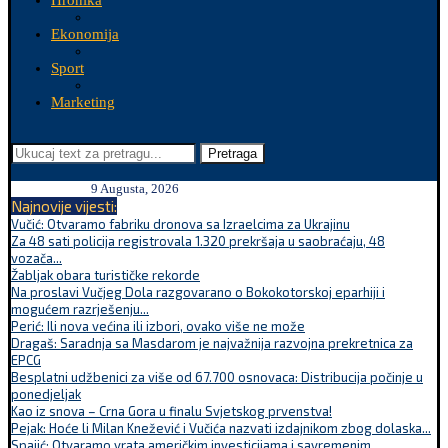
Hronika
Ekonomija
Sport
Marketing
Pretraga
9 Augusta, 2026
Najnovije vijesti:
Vučić: Otvaramo fabriku dronova sa Izraelcima za Ukrajinu
Za 48 sati policija registrovala 1.320 prekršaja u saobraćaju, 48
vozača...
Žabljak obara turističke rekorde
Na proslavi Vučjeg Dola razgovarano o Bokokotorskoj eparhiji i
mogućem razrješenju...
Perić: Ili nova većina ili izbori, ovako više ne može
Dragaš: Saradnja sa Masdarom je najvažnija razvojna prekretnica za
EPCG
Besplatni udžbenici za više od 67.700 osnovaca: Distribucija počinje u
ponedjeljak
Kao iz snova – Crna Gora u finalu Svjetskog prvenstva!
Pejak: Hoće li Milan Knežević i Vučića nazvati izdajnikom zbog dolaska...
Spajić: Otvaramo vrata američkim investicijama i savremenim