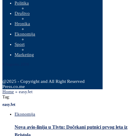
Politika
Društvo
Hronika
Ekonomija
Sport
Marketing
9 Augusta, 2026
@2025 - Copyright and All Right Reserved
Press.co.me
Home
»
easyJet
Tag:
easyJet
Ekonomija
Nova avio-linija u Tivtu: Dočekani putnici prvog leta iz
Bristola