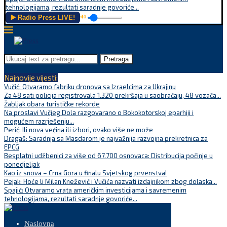
tehnologijama, rezultati saradnje govoriće...
▶️ Radio Press LIVE!
🔊
Pretraga
Najnovije vijesti:
Vučić: Otvaramo fabriku dronova sa Izraelcima za Ukrajinu
Za 48 sati policija registrovala 1.320 prekršaja u saobraćaju, 48 vozača...
Žabljak obara turističke rekorde
Na proslavi Vučjeg Dola razgovarano o Bokokotorskoj eparhiji i
mogućem razrješenju...
Perić: Ili nova većina ili izbori, ovako više ne može
Dragaš: Saradnja sa Masdarom je najvažnija razvojna prekretnica za
EPCG
Besplatni udžbenici za više od 67.700 osnovaca: Distribucija počinje u
ponedjeljak
Kao iz snova – Crna Gora u finalu Svjetskog prvenstva!
Pejak: Hoće li Milan Knežević i Vučića nazvati izdajnikom zbog dolaska...
Spajić: Otvaramo vrata američkim investicijama i savremenim
tehnologijama, rezultati saradnje govoriće...
Naslovna