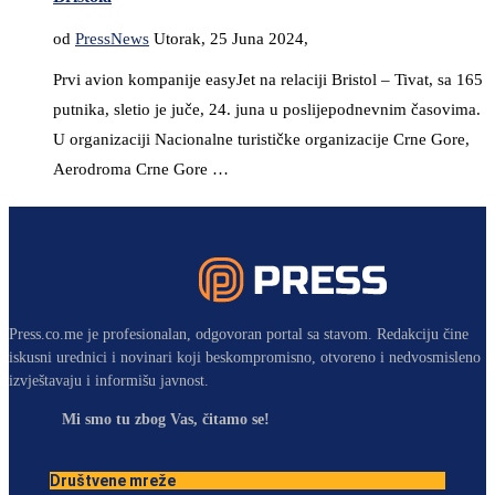
od
PressNews
Utorak, 25 Juna 2024,
Prvi avion kompanije easyJet na relaciji Bristol – Tivat, sa 165
putnika, sletio je juče, 24. juna u poslijepodnevnim časovima.
U organizaciji Nacionalne turističke organizacije Crne Gore,
Aerodroma Crne Gore …
Press.co.me je profesionalan, odgovoran portal sa stavom. Redakciju čine
iskusni urednici i novinari koji beskompromisno, otvoreno i nedvosmisleno
izvještavaju i informišu javnost.
Mi smo tu zbog Vas, čitamo se!
Društvene mreže